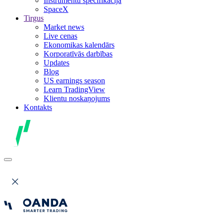
Instrumentu specifikācija
SpaceX
Tirgus
Market news
Live cenas
Ekonomikas kalendārs
Korporatīvās darbības
Updates
Blog
US earnings season
Learn TradingView
Klientu noskaņojums
Kontakts