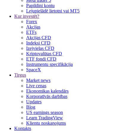
Meta trader 5
Papildini kontu
Lejupielādē lietotni vai MT5
Kur investēt?
Forex
Akcijas
ETFs
Akcijas CFD
Indeksi CFD
Izejvielas CFD
Kriptovalūtas CFD
ETF fondi CFD
Instrumentu specifikācija
SpaceX
Tirgus
Market news
Live cenas
Ekonomikas kalendārs
Korporatīvās darbības
Updates
Blog
US earnings season
Learn TradingView
Klientu noskaņojums
Kontakts