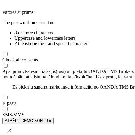
Paroles stiprums:
The password must contain:
8 or more characters
Uppercase and lowercase letters
At least one digit and special character
Check all consents
Apstiprinu, ka esmu izlasījis(-usi) un piekrītu OANDA TMS Brokers
nodrošinātu atbalstu pa tālruni konta pārvaldībai. Es saprotu, ka varu 
Es piekrītu saņemt mārketinga informāciju no OANDA TMS Brok
E-pasta
SMS/MMS
ATVĒRT DEMO KONTU »