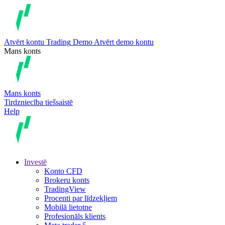
Atvērt kontu
Trading
Demo
Atvērt demo kontu
Mans konts
Mans konts
Tirdzniecība tiešsaistē
Help
Investē
Konto CFD
Brokeru konts
TradingView
Procenti par līdzekļiem
Mobilā lietotne
Profesionāls klients