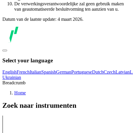
De verwerkingsverantwoordelijke zal geen gebruik maken
van geautomatiseerde besluitvorming ten aanzien van u.
Datum van de laatste update: 4 maart 2026.
Select your language
English
French
Italian
Spanish
German
Portuguese
Dutch
Czech
Latvian
L
Ukrainian
Breadcrumb
Home
Zoek naar instrumenten