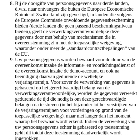
Bij de doorgifte van persoonsgegevens naar derde landen,
d.w.z. naar ontvangers die buiten de Europese Economische
Ruimte of Zwitserland zijn gevestigd, in landen die volgens
de Europese Commissie onvoldoende gegevensbescherming
bieden (derde landen die geen passend beschermingsniveau
bieden), geeft de verwerkingsverantwoordelijke deze
gegevens door met behulp van mechanismen die in
overeenstemming zijn met de toepasselijke wetgeving,
waaronder onder meer de „standaardcontractbepalingen“ van
de EU.
Uw persoonsgegevens worden bewaard voor de duur van de
overeenkomst inzake de informatie- en voorlichtingsdienst of
de overeenkomst inzake de demo-account, en ook na
beëindiging daarvan gedurende de wettelijke
verjaringstermijn. Voor zover de verwerking van gegevens is
gebaseerd op het gerechtvaardigd belang van de
verwerkingsverantwoordelijke, worden de gegevens verwerkt
gedurende de tijd die nodig is om deze gerechtvaardigde
belangen na te streven (in het bijzonder tot het verstrijken van
de verjaringstermijnen voor vorderingen op grond van de
toepasselijke wetgeving), maar niet langer dan het moment
waarop het bezwaar wordt erkend. Indien de verwerking van
uw persoonsgegevens echter is gebaseerd op toestemming,
geldt dit totdat deze toestemming daadwerkelijk wordt
ingetrokken.