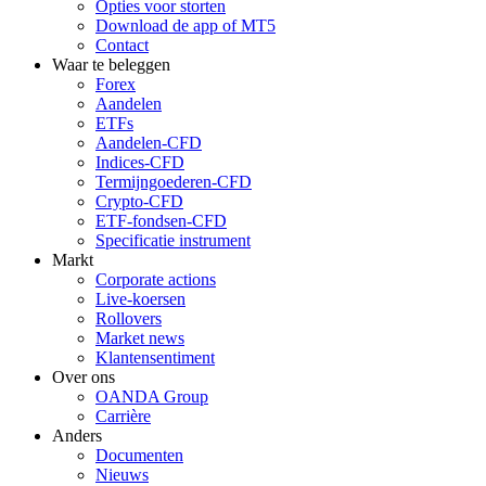
Opties voor storten
Download de app of MT5
Contact
Waar te beleggen
Forex
Aandelen
ETFs
Aandelen-CFD
Indices-CFD
Termijngoederen-CFD
Crypto-CFD
ETF-fondsen-CFD
Specificatie instrument
Markt
Corporate actions
Live-koersen
Rollovers
Market news
Klantensentiment
Over ons
OANDA Group
Carrière
Anders
Documenten
Nieuws