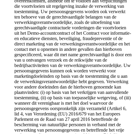
overeenkomsten, alsmede om te voldoen aan verplichtingen
die voortvloeien uit regelgeving inzake de verwerking van
toestemming. Uw persoonsgegevens worden ook verwerkt
ten behoeve van de gerechtvaardigde belangen van de
verwerkingsverantwoordelijke, zoals de uitoefening van
gerechtvaardigde contractuele vorderingen die voortvloeien
uit het Demo-accountcontract of het Contract voor informatie-
en educatieve diensten, beveiliging, fraudepreventie of de
direct marketing van de verwerkingsverantwoordelijke en het
contact met u opnemen in andere gevallen dan hierboven
gespecificeerd, waar dit met name gerechtvaardigd is door een
van u ontvangen verzoek en de reikwijdte van de
bedrijfsactiviteiten van de verwerkingsverantwoordelijke. Uw
persoonsgegevens kunnen ook worden verwerkt voor
marketingdoeleinden op basis van de toestemming die u aan
de verwerkingsverantwoordelijke hebt gegeven. Verwerking
voor andere doeleinden dan de hierboven genoemde kan
plaatsvinden: (i) op basis van het verkrijgen van aanvullende
toestemming, (ii) op basis van toepasselijke wetgeving, of (iii)
wanneer dit verenigbaar is met het doel waarvoor de
persoonsgegevens oorspronkelijk zijn verzameld (Artikel 6,
lid 4, van Verordening (EU) 2016/679 van het Europees
Parlement en de Raad van 27 april 2016 betreffende de
bescherming van natuurlijke personen in verband met de
verwerking van persoonsgegevens en betreffende het vrije