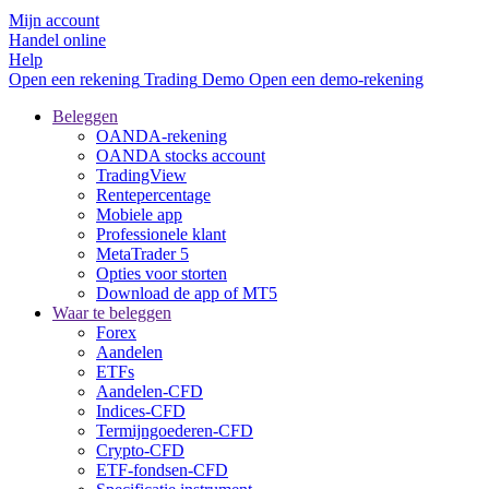
Mijn account
Handel online
Help
Open een rekening
Trading
Demo
Open een demo-rekening
Beleggen
OANDA-rekening
OANDA stocks account
TradingView
Rentepercentage
Mobiele app
Professionele klant
MetaTrader 5
Opties voor storten
Download de app of MT5
Waar te beleggen
Forex
Aandelen
ETFs
Aandelen-CFD
Indices-CFD
Termijngoederen-CFD
Crypto-CFD
ETF-fondsen-CFD