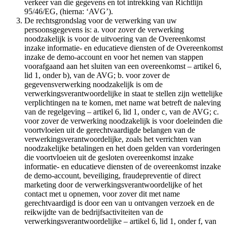
verkeer van die gegevens en tot intrekking van Richtlijn
95/46/EG, (hierna: ‘AVG’).
De rechtsgrondslag voor de verwerking van uw
persoonsgegevens is: a. voor zover de verwerking
noodzakelijk is voor de uitvoering van de Overeenkomst
inzake informatie- en educatieve diensten of de Overeenkomst
inzake de demo-account en voor het nemen van stappen
voorafgaand aan het sluiten van een overeenkomst – artikel 6,
lid 1, onder b), van de AVG; b. voor zover de
gegevensverwerking noodzakelijk is om de
verwerkingsverantwoordelijke in staat te stellen zijn wettelijke
verplichtingen na te komen, met name wat betreft de naleving
van de regelgeving – artikel 6, lid 1, onder c, van de AVG; c.
voor zover de verwerking noodzakelijk is voor doeleinden die
voortvloeien uit de gerechtvaardigde belangen van de
verwerkingsverantwoordelijke, zoals het verrichten van
noodzakelijke betalingen en het doen gelden van vorderingen
die voortvloeien uit de gesloten overeenkomst inzake
informatie- en educatieve diensten of de overeenkomst inzake
de demo-account, beveiliging, fraudepreventie of direct
marketing door de verwerkingsverantwoordelijke of het
contact met u opnemen, voor zover dit met name
gerechtvaardigd is door een van u ontvangen verzoek en de
reikwijdte van de bedrijfsactiviteiten van de
verwerkingsverantwoordelijke – artikel 6, lid 1, onder f, van