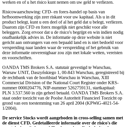
werken en of u het risico kunt nemen om uw geld te verliezen.
Risicowaarschuwing: CFD- en forex-handel op basis van
hefboomwerking zijn zeer riskant voor uw kapitaal. Als u in dit
product belegt, kunt u een deel of al het geld dat u belegt, verliezen.
Daarom zijn CFD en forex mogelijk niet geschikt voor alle
beleggers. Zorg ervoor dat u de risico's begrijpt en win indien nodig
onafhankelijk advies in. De informatie op deze website is niet
gericht aan ontvangers van een bepaald land en is niet bedoeld voor
verspreiding naar landen waar de verspreiding of het gebruik van
deze informatie onverenigbaar zou zijn met lokale wetten, vereisten
en voorschriften.
OANDA TMS Brokers S.A. statutair gevestigd te Warschau,
Warsaw UNIT, Daszyńskiego 1, 00-843 Warschau, geregistreerd bij
de rechtbank van de hoofdstad Warschau in Warschau, XIII
Commercial Division of the National Court Register onder KRS-
nummer 0000204776, NIP-nummer 5262759131, startkapitaal:
PLN 3.537.560 in zijn geheel betaald. OANDA TMS Brokers S.A.
staat onder toezicht van de Poolse Autoriteit Financieel Toezicht op
grond van een toestemming van 26 april 2004 (KPWiG-4021-54-
1/2004).
De service Stocks wordt aangeboden in cross-selling samen met
de dienst CFD. Gedetailleerde informatie over de risico's die