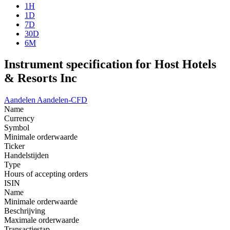
1H
1D
7D
30D
6M
Instrument specification for Host Hotels
& Resorts Inc
Aandelen
Aandelen-CFD
Name
Currency
Symbol
Minimale orderwaarde
Ticker
Handelstijden
Type
Hours of accepting orders
ISIN
Name
Minimale orderwaarde
Beschrijving
Maximale orderwaarde
Transactiestap