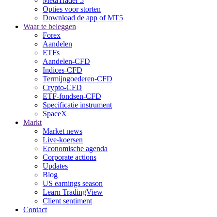
MetaTrader 5
Opties voor storten
Download de app of MT5
Waar te beleggen
Forex
Aandelen
ETFs
Aandelen-CFD
Indices-CFD
Termijngoederen-CFD
Crypto-CFD
ETF-fondsen-CFD
Specificatie instrument
SpaceX
Markt
Market news
Live-koersen
Economische agenda
Corporate actions
Updates
Blog
US earnings season
Learn TradingView
Client sentiment
Contact