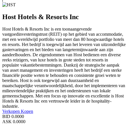
Host Hotels & Resorts Inc
Host Hotels & Resorts Inc is een toonaangevende
vastgoedinvesteringstrust (REIT) op het gebied van accommodatie,
met een wereldwijd portfolio van meer dan 80 hoogwaardige hotels
en resorts. Het bedrijf is toegewijd aan het leveren van uitzonderlijke
gastervaringen en het bieden van langetermijnwaarde aan zijn
aandeelhouders. De eigendommen van Host bedienen een diverse
reeks reizigers, van luxe hotels in grote steden tot resorts in
populaire vakantiebestemmingen. Dankzij de strategische aanpak
van asset management en investeringen heeft het bedrijf een sterke
financiële positie weten te behouden en consistente groei weten te
bereiken. Host is ook toegewijd aan duurzaamheid en
maatschappelijke verantwoordelijkheid, door het implementeren van
milieuvriendelijke praktijken en het ondersteunen van lokale
gemeenschappen. Met een focus op innovatie en excellentie is Host
Hotels & Resorts Inc een vertrouwde leider in de hospitality-
industrie.
Verkopen
Kopen
BID
0.0000
ASK
0.0000