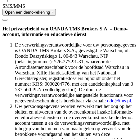
SMS/MMS
Open een demo-rekening »
Het privacybeleid van OANDA TMS Brokers S.A. – Demo-
account, informatie en educatieve dienst
De verwerkingsverantwoordelijke voor uw persoonsgegevens
is OANDA TMS Brokers S.A., gevestigd te Warschau, ul.
Rondo Daszyńskiego 1, 00-843 Warschau, NIP
(belastingnummer): 526-275-91-31, waarvoor de
Arrondissementsrechtbank voor de hoofdstad Warschau in
Warschau, XIIIe Handelsafdeling van het Nationaal
Gerechtsregister, registratiedossiers bijhoudt onder het
nummer KRS: 0000204776, met een aandelenkapitaal van 3
537 560 PLN (volledig gestort). De door de
verwerkingsverantwoordelijke aangestelde functionaris voor
gegevensbescherming is bereikbaar via e-mail:
odo@tms.pl
.
Uw persoonsgegevens worden verwerkt met het oog op het
sluiten en uitvoeren van de overeenkomst inzake informatie-
en educatieve diensten en de overeenkomst inzake de demo-
account tussen u en de verwerkingsverantwoordelijke, met
inbegrip van het nemen van maatregelen op verzoek van de
betrokkene voorafgaand aan het sluiten van deze