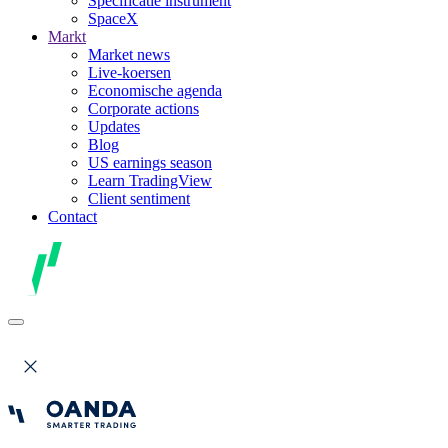
Specificatie instrument
SpaceX
Markt
Market news
Live-koersen
Economische agenda
Corporate actions
Updates
Blog
US earnings season
Learn TradingView
Client sentiment
Contact