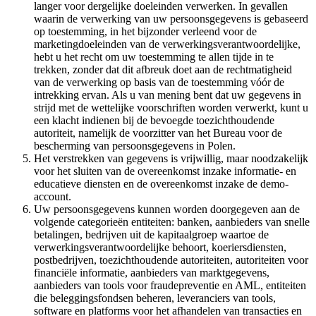
langer voor dergelijke doeleinden verwerken. In gevallen
waarin de verwerking van uw persoonsgegevens is gebaseerd
op toestemming, in het bijzonder verleend voor de
marketingdoeleinden van de verwerkingsverantwoordelijke,
hebt u het recht om uw toestemming te allen tijde in te
trekken, zonder dat dit afbreuk doet aan de rechtmatigheid
van de verwerking op basis van de toestemming vóór de
intrekking ervan. Als u van mening bent dat uw gegevens in
strijd met de wettelijke voorschriften worden verwerkt, kunt u
een klacht indienen bij de bevoegde toezichthoudende
autoriteit, namelijk de voorzitter van het Bureau voor de
bescherming van persoonsgegevens in Polen.
Het verstrekken van gegevens is vrijwillig, maar noodzakelijk
voor het sluiten van de overeenkomst inzake informatie- en
educatieve diensten en de overeenkomst inzake de demo-
account.
Uw persoonsgegevens kunnen worden doorgegeven aan de
volgende categorieën entiteiten: banken, aanbieders van snelle
betalingen, bedrijven uit de kapitaalgroep waartoe de
verwerkingsverantwoordelijke behoort, koeriersdiensten,
postbedrijven, toezichthoudende autoriteiten, autoriteiten voor
financiële informatie, aanbieders van marktgegevens,
aanbieders van tools voor fraudepreventie en AML, entiteiten
die beleggingsfondsen beheren, leveranciers van tools,
software en platforms voor het afhandelen van transacties en