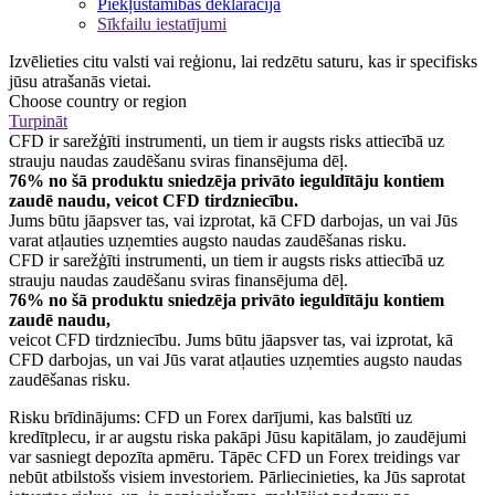
Piekļūstamības deklarācija
Sīkfailu iestatījumi
Izvēlieties citu valsti vai reģionu, lai redzētu saturu, kas ir specifisks
jūsu atrašanās vietai.
Choose country or region
Turpināt
CFD ir sarežģīti instrumenti, un tiem ir augsts risks attiecībā uz
strauju naudas zaudēšanu sviras finansējuma dēļ.
76% no šā produktu sniedzēja privāto ieguldītāju kontiem
zaudē naudu, veicot CFD tirdzniecību.
Jums būtu jāapsver tas, vai izprotat, kā CFD darbojas, un vai Jūs
varat atļauties uzņemties augsto naudas zaudēšanas risku.
CFD ir sarežģīti instrumenti, un tiem ir augsts risks attiecībā uz
strauju naudas zaudēšanu sviras finansējuma dēļ.
76% no šā produktu sniedzēja privāto ieguldītāju kontiem
zaudē naudu,
veicot CFD tirdzniecību. Jums būtu jāapsver tas, vai izprotat, kā
CFD darbojas, un vai Jūs varat atļauties uzņemties augsto naudas
zaudēšanas risku.
Risku brīdinājums: CFD un Forex darījumi, kas balstīti uz
kredītplecu, ir ar augstu riska pakāpi Jūsu kapitālam, jo zaudējumi
var sasniegt depozīta apmēru. Tāpēc CFD un Forex treidings var
nebūt atbilstošs visiem investoriem. Pārliecinieties, ka Jūs saprotat