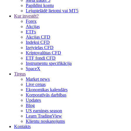
Meta trader 5
Papildini kontu
Lejupielādē lietotni vai MT5
Kur investēt?
Forex
Akcijas
ETFs
Akcijas CFD
Indeksi CFD
Izejvielas CFD
Kriptovalūtas CFD
ETF fondi CFD
Instrumentu specifikācija
SpaceX
Tirgus
Market news
Live cenas
Ekonomikas kalendārs
Korporatīvās darbības
Updates
Blog
US earnings season
Learn TradingView
Klientu noskaņojums
Kontakts