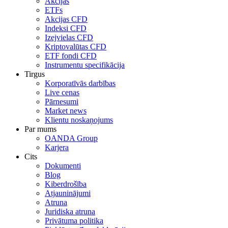
Akcijas
ETFs
Akcijas CFD
Indeksi CFD
Izejvielas CFD
Kriptovalūtas CFD
ETF fondi CFD
Instrumentu specifikācija
Tirgus
Korporatīvās darbības
Live cenas
Pārnesumi
Market news
Klientu noskaņojums
Par mums
OANDA Group
Karjera
Cits
Dokumenti
Blog
Kiberdrošība
Atjauninājumi
Atruna
Juridiska atruna
Privātuma politika