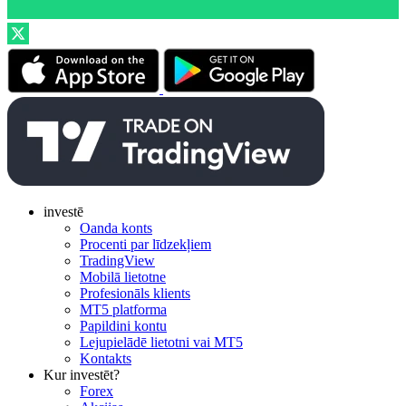
investē
Oanda konts
Procenti par līdzekļiem
TradingView
Mobilā lietotne
Profesionāls klients
MT5 platforma
Papildini kontu
Lejupielādē lietotni vai MT5
Kontakts
Kur investēt?
Forex