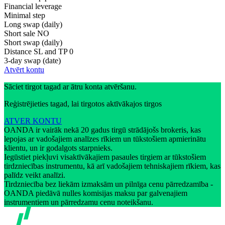
Financial leverage
Minimal step
Long swap (daily)
Short sale
NO
Short swap (daily)
Distance SL and TP
0
3-day swap (date)
Atvērt kontu
Sāciet tirgot tagad ar ātru konta atvēršanu.
Reģistrējieties tagad, lai tirgotos aktīvākajos tirgos
ATVER KONTU
OANDA ir vairāk nekā 20 gadus tirgū strādājošs brokeris, kas
lepojas ar vadošajiem analīzes rīkiem un tūkstošiem apmierinātu
klientu, un ir godalgots starpnieks.
Iegūstiet piekļuvi visaktīvākajiem pasaules tirgiem ar tūkstošiem
tirdzniecības instrumentu, kā arī vadošajiem tehniskajiem rīkiem, kas
palīdz veikt analīzi.
Tirdzniecība bez liekām izmaksām un pilnīga cenu pārredzamība -
OANDA piedāvā nulles komisijas maksu par galvenajiem
instrumentiem un pārredzamu cenu noteikšanu.