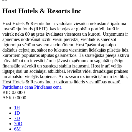
Host Hotels & Resorts Inc
Host Hotels & Resorts Inc ir vadošais viesnīcu nekustamā īpašuma
investīciju fonds (REIT), kas lepojas ar globālu portfeli, kurā ir
vairāk nekā 80 augstas kvalitātes viesnīcas un kūrorti. Uzņēmums ir
apņēmies nodrošināt izcilu viesu pieredzi, vienlaikus sniedzot
ilgtermiņa vērtību saviem akcionāriem. Host īpašumi apkalpo
dažādus ceļotājus, sākot no luksusa viesnīcām lielākajās pilsētās līdz
kūrortiem populāros atpūtas galamērķos. Tā stratēģiskā pieeja aktīvu
pārvaldībai un investīcijām ir ļāvusi uzņēmumam saglabāt spēcīgu
finansiālo stāvokli un sasniegt stabilu izaugsmi. Host ir arī veltīts
ilgtspējībai un sociālajai atbildībai, ieviešot videi draudzīgas prakses
un atbalstot vietējās kopienas. Ar uzsvaru uz inovācijām un izcilību,
Host Hotels & Resorts Inc ir uzticams līderis viesmīlības nozarē.
Pārdošanas cena
Pirkšanas cena
BID
0.0000
ASK
0.0000
1H
1D
7D
30D
6M