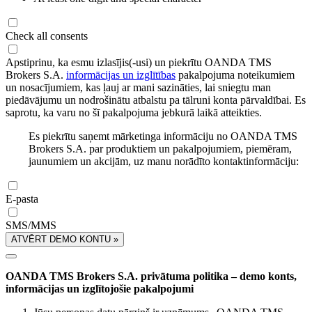
Check all consents
Apstiprinu, ka esmu izlasījis(-usi) un piekrītu OANDA TMS
Brokers S.A.
informācijas un izglītības
pakalpojuma noteikumiem
un nosacījumiem, kas ļauj ar mani sazināties, lai sniegtu man
piedāvājumu un nodrošinātu atbalstu pa tālruni konta pārvaldībai. Es
saprotu, ka varu no šī pakalpojuma jebkurā laikā atteikties.
Es piekrītu saņemt mārketinga informāciju no OANDA TMS
Brokers S.A. par produktiem un pakalpojumiem, piemēram,
jaunumiem un akcijām, uz manu norādīto kontaktinformāciju:
E-pasta
SMS/MMS
ATVĒRT DEMO KONTU »
OANDA TMS Brokers S.A. privātuma politika – demo konts,
informācijas un izglītojošie pakalpojumi