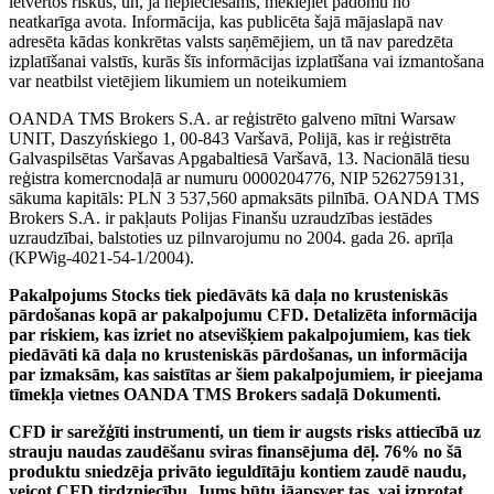
ietvertos riskus, un, ja nepieciešams, meklējiet padomu no
neatkarīga avota. Informācija, kas publicēta šajā mājaslapā nav
adresēta kādas konkrētas valsts saņēmējiem, un tā nav paredzēta
izplatīšanai valstīs, kurās šīs informācijas izplatīšana vai izmantošana
var neatbilst vietējiem likumiem un noteikumiem
OANDA TMS Brokers S.A. ar reģistrēto galveno mītni Warsaw
UNIT, Daszyńskiego 1, 00-843 Varšavā, Polijā, kas ir reģistrēta
Galvaspilsētas Varšavas Apgabaltiesā Varšavā, 13. Nacionālā tiesu
reģistra komercnodaļā ar numuru 0000204776, NIP 5262759131,
sākuma kapitāls: PLN 3 537,560 apmaksāts pilnībā. OANDA TMS
Brokers S.A. ir pakļauts Polijas Finanšu uzraudzības iestādes
uzraudzībai, balstoties uz pilnvarojumu no 2004. gada 26. aprīļa
(KPWig-4021-54-1/2004).
Pakalpojums Stocks tiek piedāvāts kā daļa no krusteniskās
pārdošanas kopā ar pakalpojumu CFD. Detalizēta informācija
par riskiem, kas izriet no atsevišķiem pakalpojumiem, kas tiek
piedāvāti kā daļa no krusteniskās pārdošanas, un informācija
par izmaksām, kas saistītas ar šiem pakalpojumiem, ir pieejama
tīmekļa vietnes OANDA TMS Brokers sadaļā Dokumenti.
CFD ir sarežģīti instrumenti, un tiem ir augsts risks attiecībā uz
strauju naudas zaudēšanu sviras finansējuma dēļ. 76% no šā
produktu sniedzēja privāto ieguldītāju kontiem zaudē naudu,
veicot CFD tirdzniecību. Jums būtu jāapsver tas, vai izprotat,