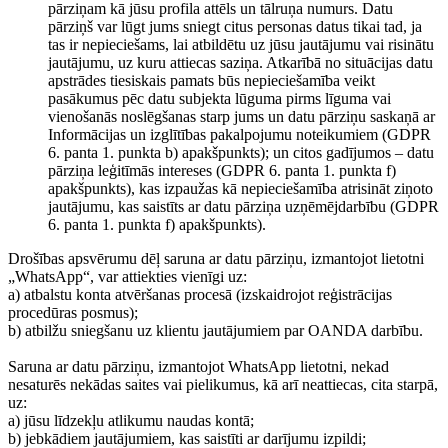
pārziņam kā jūsu profila attēls un tālruņa numurs. Datu
pārziņš var lūgt jums sniegt citus personas datus tikai tad, ja
tas ir nepieciešams, lai atbildētu uz jūsu jautājumu vai risinātu
jautājumu, uz kuru attiecas saziņa. Atkarībā no situācijas datu
apstrādes tiesiskais pamats būs nepieciešamība veikt
pasākumus pēc datu subjekta lūguma pirms līguma vai
vienošanās noslēgšanas starp jums un datu pārziņu saskaņā ar
Informācijas un izglītības pakalpojumu noteikumiem (GDPR
6. panta 1. punkta b) apakšpunkts); un citos gadījumos – datu
pārziņa leģitīmās intereses (GDPR 6. panta 1. punkta f)
apakšpunkts), kas izpaužas kā nepieciešamība atrisināt ziņoto
jautājumu, kas saistīts ar datu pārziņa uzņēmējdarbību (GDPR
6. panta 1. punkta f) apakšpunkts).
Drošības apsvērumu dēļ saruna ar datu pārziņu, izmantojot lietotni
„WhatsApp“, var attiekties vienīgi uz:
a) atbalstu konta atvēršanas procesā (izskaidrojot reģistrācijas
procedūras posmus);
b) atbilžu sniegšanu uz klientu jautājumiem par OANDA darbību.
Saruna ar datu pārziņu, izmantojot WhatsApp lietotni, nekad
nesaturēs nekādas saites vai pielikumus, kā arī neattiecas, cita starpā,
uz:
a) jūsu līdzekļu atlikumu naudas kontā;
b) jebkādiem jautājumiem, kas saistīti ar darījumu izpildi;