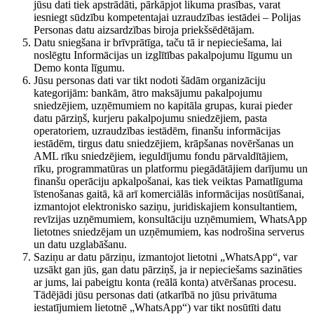
jūsu dati tiek apstrādāti, pārkāpjot likuma prasības, varat
iesniegt sūdzību kompetentajai uzraudzības iestādei – Polijas
Personas datu aizsardzības biroja priekšsēdētājam.
Datu sniegšana ir brīvprātīga, taču tā ir nepieciešama, lai
noslēgtu Informācijas un izglītības pakalpojumu līgumu un
Demo konta līgumu.
Jūsu personas dati var tikt nodoti šādām organizāciju
kategorijām: bankām, ātro maksājumu pakalpojumu
sniedzējiem, uzņēmumiem no kapitāla grupas, kurai pieder
datu pārziņš, kurjeru pakalpojumu sniedzējiem, pasta
operatoriem, uzraudzības iestādēm, finanšu informācijas
iestādēm, tirgus datu sniedzējiem, krāpšanas novēršanas un
AML rīku sniedzējiem, ieguldījumu fondu pārvaldītājiem,
rīku, programmatūras un platformu piegādātājiem darījumu un
finanšu operāciju apkalpošanai, kas tiek veiktas Pamatlīguma
īstenošanas gaitā, kā arī komerciālās informācijas nosūtīšanai,
izmantojot elektronisko saziņu, juridiskajiem konsultantiem,
revīzijas uzņēmumiem, konsultāciju uzņēmumiem, WhatsApp
lietotnes sniedzējam un uzņēmumiem, kas nodrošina serverus
un datu uzglabāšanu.
Saziņu ar datu pārziņu, izmantojot lietotni „WhatsApp“, var
uzsākt gan jūs, gan datu pārziņš, ja ir nepieciešams sazināties
ar jums, lai pabeigtu konta (reālā konta) atvēršanas procesu.
Tādējādi jūsu personas dati (atkarībā no jūsu privātuma
iestatījumiem lietotnē „WhatsApp“) var tikt nosūtīti datu