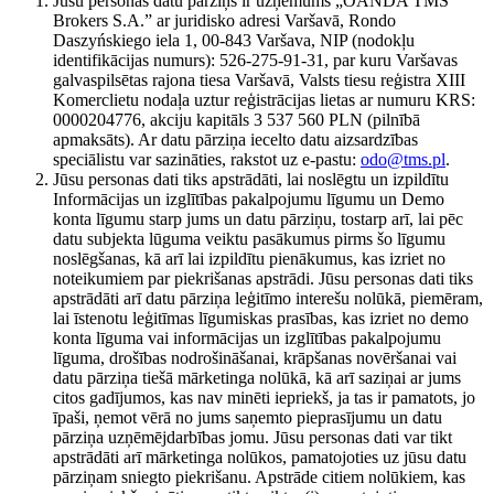
Jūsu personas datu pārziņš ir uzņēmums „OANDA TMS
Brokers S.A.” ar juridisko adresi Varšavā, Rondo
Daszyńskiego iela 1, 00-843 Varšava, NIP (nodokļu
identifikācijas numurs): 526-275-91-31, par kuru Varšavas
galvaspilsētas rajona tiesa Varšavā, Valsts tiesu reģistra XIII
Komerclietu nodaļa uztur reģistrācijas lietas ar numuru KRS:
0000204776, akciju kapitāls 3 537 560 PLN (pilnībā
apmaksāts). Ar datu pārziņa iecelto datu aizsardzības
speciālistu var sazināties, rakstot uz e-pastu:
odo@tms.pl
.
Jūsu personas dati tiks apstrādāti, lai noslēgtu un izpildītu
Informācijas un izglītības pakalpojumu līgumu un Demo
konta līgumu starp jums un datu pārziņu, tostarp arī, lai pēc
datu subjekta lūguma veiktu pasākumus pirms šo līgumu
noslēgšanas, kā arī lai izpildītu pienākumus, kas izriet no
noteikumiem par piekrišanas apstrādi. Jūsu personas dati tiks
apstrādāti arī datu pārziņa leģitīmo interešu nolūkā, piemēram,
lai īstenotu leģitīmas līgumiskas prasības, kas izriet no demo
konta līguma vai informācijas un izglītības pakalpojumu
līguma, drošības nodrošināšanai, krāpšanas novēršanai vai
datu pārziņa tiešā mārketinga nolūkā, kā arī saziņai ar jums
citos gadījumos, kas nav minēti iepriekš, ja tas ir pamatots, jo
īpaši, ņemot vērā no jums saņemto pieprasījumu un datu
pārziņa uzņēmējdarbības jomu. Jūsu personas dati var tikt
apstrādāti arī mārketinga nolūkos, pamatojoties uz jūsu datu
pārziņam sniegto piekrišanu. Apstrāde citiem nolūkiem, kas