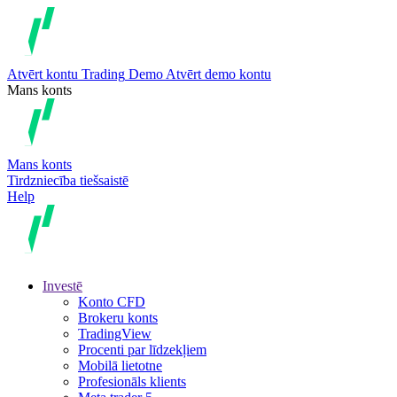
Atvērt kontu
Trading
Demo
Atvērt demo kontu
Mans konts
Mans konts
Tirdzniecība tiešsaistē
Help
Investē
Konto CFD
Brokeru konts
TradingView
Procenti par līdzekļiem
Mobilā lietotne
Profesionāls klients