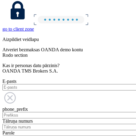
go to client zone
Aizpildiet veidlapu
Atveriet bezmaksas OANDA demo kontu
Rodo section
Kas ir personas datu pārzinis?
OANDA TMS Brokers S.A.
E-pasts
phone_prefix
Tālruņa numurs
Parole