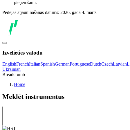
pieņemšanu.
Pēdējās atjaunināšanas datums: 2026. gada 4. marts.
Izvēlieties valodu
English
French
Italian
Spanish
German
Portuguese
Dutch
Czech
Latvian
L
Ukrainian
Breadcrumb
Home
Meklēt instrumentus