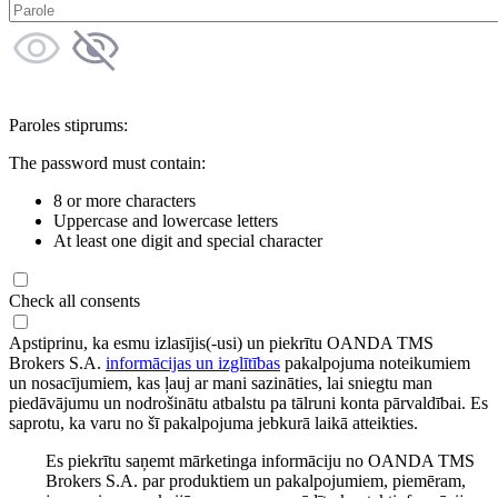
Paroles stiprums:
The password must contain:
8 or more characters
Uppercase and lowercase letters
At least one digit and special character
Check all consents
Apstiprinu, ka esmu izlasījis(-usi) un piekrītu OANDA TMS
Brokers S.A.
informācijas un izglītības
pakalpojuma noteikumiem
un nosacījumiem, kas ļauj ar mani sazināties, lai sniegtu man
piedāvājumu un nodrošinātu atbalstu pa tālruni konta pārvaldībai. Es
saprotu, ka varu no šī pakalpojuma jebkurā laikā atteikties.
Es piekrītu saņemt mārketinga informāciju no OANDA TMS
Brokers S.A. par produktiem un pakalpojumiem, piemēram,