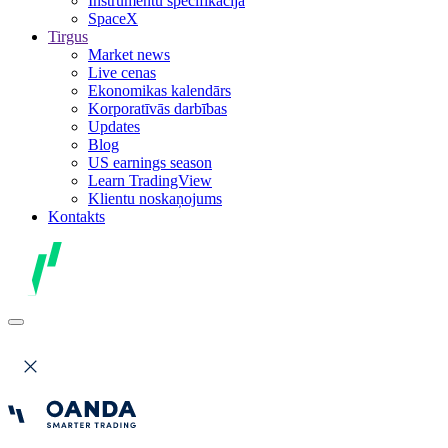
Instrumentu specifikācija
SpaceX
Tirgus
Market news
Live cenas
Ekonomikas kalendārs
Korporatīvās darbības
Updates
Blog
US earnings season
Learn TradingView
Klientu noskaņojums
Kontakts