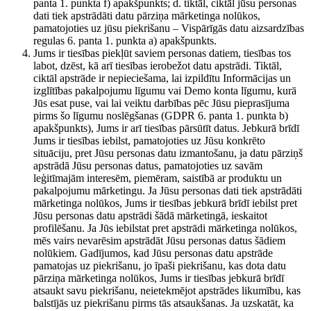
panta 1. punkta f) apakšpunkts; d. tiktāl, ciktāl jūsu personas
dati tiek apstrādāti datu pārziņa mārketinga nolūkos,
pamatojoties uz jūsu piekrišanu – Vispārīgās datu aizsardzības
regulas 6. panta 1. punkta a) apakšpunkts.
Jums ir tiesības piekļūt saviem personas datiem, tiesības tos
labot, dzēst, kā arī tiesības ierobežot datu apstrādi. Tiktāl,
ciktāl apstrāde ir nepieciešama, lai izpildītu Informācijas un
izglītības pakalpojumu līgumu vai Demo konta līgumu, kurā
Jūs esat puse, vai lai veiktu darbības pēc Jūsu pieprasījuma
pirms šo līgumu noslēgšanas (GDPR 6. panta 1. punkta b)
apakšpunkts), Jums ir arī tiesības pārsūtīt datus. Jebkurā brīdī
Jums ir tiesības iebilst, pamatojoties uz Jūsu konkrēto
situāciju, pret Jūsu personas datu izmantošanu, ja datu pārziņš
apstrādā Jūsu personas datus, pamatojoties uz savām
leģitīmajām interesēm, piemēram, saistībā ar produktu un
pakalpojumu mārketingu. Ja Jūsu personas dati tiek apstrādāti
mārketinga nolūkos, Jums ir tiesības jebkurā brīdī iebilst pret
Jūsu personas datu apstrādi šādā mārketingā, ieskaitot
profilēšanu. Ja Jūs iebilstat pret apstrādi mārketinga nolūkos,
mēs vairs nevarēsim apstrādāt Jūsu personas datus šādiem
nolūkiem. Gadījumos, kad Jūsu personas datu apstrāde
pamatojas uz piekrišanu, jo īpaši piekrišanu, kas dota datu
pārziņa mārketinga nolūkos, Jums ir tiesības jebkurā brīdī
atsaukt savu piekrišanu, neietekmējot apstrādes likumību, kas
balstījās uz piekrišanu pirms tās atsaukšanas. Ja uzskatāt, ka