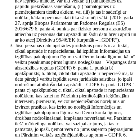
nav iepriekš minētie, var tikt veikta: (i) pamatojoties uz
papildu piekrišanas saņemšanu, (ii) pamatojoties uz
piemērojamiem tiesību aktiem, vai (iii) ja tas ir saderīgi ar
nolūku, kādam personas dati tika sākotnēji vākti (2016. gada
27. aprīļa Eiropas Parlamenta un Padomes Regulas (ES)
2016/679 6. panta 4. punkts par fizisko personu aizsardzību
attiecībā uz personas datu apstrādi un šādu datu brīvu apriti un
ar ko atceļ Direktīvu 95/46/EK (turpmāk – „GDPR”).
Jūsu personas datu apstrādes juridiskais pamats ir: a. tiktāl,
ciktāl apstrāde ir nepieciešama, lai izpildītu Informācijas un
izglītības pakalpojumu līgumu vai Demo konta līgumu, kā arī
veiktu pasākumus pirms līguma noslēgšanas – Vispārīgās datu
aizsardzības regulas (GDPR) 6. panta 1. punkta b)
apakšpunkts; b. tiktāl, ciktāl datu apstrāde ir nepieciešama, lai
datu pārziņš varētu izpildīt savas juridiskās saistības, jo īpaši
nodrošinot atbilstošu datu apstrādi – GDPR 6. panta GDPR 1.
panta c) apakšpunkts; c. tiktāl, ciktāl apstrāde ir nepieciešama
nolūkiem, kas izriet no Pārzinim piemītošajām leģitīmajām
interesēm, piemēram, veicot nepieciešamos norēķinus un
izvirzot prasības, kas izriet no noslēgtā Informācijas un
izglītības pakalpojumu līguma vai Demo konta līguma,
drošības nodrošināšanai, krāpšanas novēršanai vai Pārzinim
tiešā mārketinga nolūkos, vai saziņai ar jums, ja tas ir
pamatots, jo īpaši, ņemot vērā no jums saņemto pieprasījumu
un Pārzinim veiktās uzņēmējdarbības apjomu – GDPR 6.