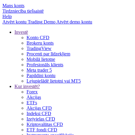
Mans konts
Tirdzniecība tiešsaistē
Help
Atvērt kontu
Trading
Demo
Atvērt demo kontu
Investē
Konto CFD
Brokeru konts
TradingView
Procenti par līdzekļiem
Mobilā lietotne
Profesionāls klients
Meta trader 5
Papildini kontu
Lejupielādē lietotni vai MT5
Kur investēt?
Forex
Akcijas
ETFs
Akcijas CFD
Indeksi CFD
Izejvielas CFD
Kriptovalūtas CFD
ETF fondi CFD