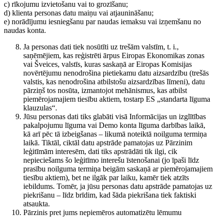
c) rīkojumu izvietošanu vai to grozīšanu;
d) klienta personas datu maiņu vai atjaunināšanu;
e) norādījumu iesniegšanu par naudas iemaksu vai izņemšanu no
naudas konta.
Ja personas dati tiek nosūtīti uz trešām valstīm, t. i.,
saņēmējiem, kas reģistrēti ārpus Eiropas Ekonomikas zonas
vai Šveices, valstīs, kuras saskaņā ar Eiropas Komisijas
novērtējumu nenodrošina pietiekamu datu aizsardzību (trešās
valstis, kas nenodrošina atbilstošu aizsardzības līmeni), datu
pārziņš tos nosūta, izmantojot mehānismus, kas atbilst
piemērojamajiem tiesību aktiem, tostarp ES „standarta līguma
klauzulas“.
Jūsu personas dati tiks glabāti visā Informācijas un izglītības
pakalpojumu līguma vai Demo konta līguma darbības laikā,
kā arī pēc tā izbeigšanas – likumā noteiktā noilguma termiņa
laikā. Tiktāl, ciktāl datu apstrāde pamatojas uz Pārzinim
leģitīmām interesēm, dati tiks apstrādāti tik ilgi, cik
nepieciešams šo leģitīmo interešu īstenošanai (jo īpaši līdz
prasību noilguma termiņa beigām saskaņā ar piemērojamajiem
tiesību aktiem), bet ne ilgāk par laiku, kamēr tiek atzīts
iebildums. Tomēr, ja jūsu personas datu apstrāde pamatojas uz
piekrišanu – līdz brīdim, kad šāda piekrišana tiek faktiski
atsaukta.
Pārzinis pret jums nepiemēros automatizētu lēmumu