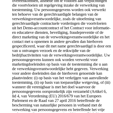
overeenkomsten, alsmede om te voldoen aan verplichtingen
die voortvloeien uit regelgeving inzake de verwerking van
toestemming. Uw persoonsgegevens worden ook verwerkt
ten behoeve van de gerechtvaardigde belangen van de
verwerkingsverantwoordelijke, zoals de uitoefening van
gerechtvaardigde contractuele vorderingen die voortvloeien
uit het Demo-accountcontract of het Contract voor informatie-
en educatieve diensten, beveiliging, fraudepreventie of de
direct marketing van de verwerkingsverantwoordelijke en het
contact met u opnemen in andere gevallen dan hierboven
gespecificeerd, waar dit met name gerechtvaardigd is door een
van u ontvangen verzoek en de reikwijdte van de
bedrijfsactiviteiten van de verwerkingsverantwoordelijke. Uw
persoonsgegevens kunnen ook worden verwerkt voor
marketingdoeleinden op basis van de toestemming die u aan
de verwerkingsverantwoordelijke hebt gegeven. Verwerking
voor andere doeleinden dan de hierboven genoemde kan
plaatsvinden: (i) op basis van het verkrijgen van aanvullende
toestemming, (ii) op basis van toepasselijke wetgeving, of (iii)
wanneer dit verenigbaar is met het doel waarvoor de
persoonsgegevens oorspronkelijk zijn verzameld (Artikel 6,
lid 4, van Verordening (EU) 2016/679 van het Europees
Parlement en de Raad van 27 april 2016 betreffende de
bescherming van natuurlijke personen in verband met de
verwerking van persoonsgegevens en betreffende het vrije