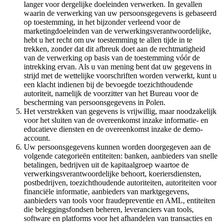
langer voor dergelijke doeleinden verwerken. In gevallen
waarin de verwerking van uw persoonsgegevens is gebaseerd
op toestemming, in het bijzonder verleend voor de
marketingdoeleinden van de verwerkingsverantwoordelijke,
hebt u het recht om uw toestemming te allen tijde in te
trekken, zonder dat dit afbreuk doet aan de rechtmatigheid
van de verwerking op basis van de toestemming vóór de
intrekking ervan. Als u van mening bent dat uw gegevens in
strijd met de wettelijke voorschriften worden verwerkt, kunt u
een klacht indienen bij de bevoegde toezichthoudende
autoriteit, namelijk de voorzitter van het Bureau voor de
bescherming van persoonsgegevens in Polen.
Het verstrekken van gegevens is vrijwillig, maar noodzakelijk
voor het sluiten van de overeenkomst inzake informatie- en
educatieve diensten en de overeenkomst inzake de demo-
account.
Uw persoonsgegevens kunnen worden doorgegeven aan de
volgende categorieën entiteiten: banken, aanbieders van snelle
betalingen, bedrijven uit de kapitaalgroep waartoe de
verwerkingsverantwoordelijke behoort, koeriersdiensten,
postbedrijven, toezichthoudende autoriteiten, autoriteiten voor
financiële informatie, aanbieders van marktgegevens,
aanbieders van tools voor fraudepreventie en AML, entiteiten
die beleggingsfondsen beheren, leveranciers van tools,
software en platforms voor het afhandelen van transacties en