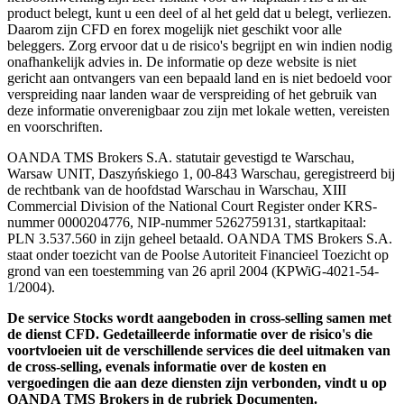
product belegt, kunt u een deel of al het geld dat u belegt, verliezen.
Daarom zijn CFD en forex mogelijk niet geschikt voor alle
beleggers. Zorg ervoor dat u de risico's begrijpt en win indien nodig
onafhankelijk advies in. De informatie op deze website is niet
gericht aan ontvangers van een bepaald land en is niet bedoeld voor
verspreiding naar landen waar de verspreiding of het gebruik van
deze informatie onverenigbaar zou zijn met lokale wetten, vereisten
en voorschriften.
OANDA TMS Brokers S.A. statutair gevestigd te Warschau,
Warsaw UNIT, Daszyńskiego 1, 00-843 Warschau, geregistreerd bij
de rechtbank van de hoofdstad Warschau in Warschau, XIII
Commercial Division of the National Court Register onder KRS-
nummer 0000204776, NIP-nummer 5262759131, startkapitaal:
PLN 3.537.560 in zijn geheel betaald. OANDA TMS Brokers S.A.
staat onder toezicht van de Poolse Autoriteit Financieel Toezicht op
grond van een toestemming van 26 april 2004 (KPWiG-4021-54-
1/2004).
De service Stocks wordt aangeboden in cross-selling samen met
de dienst CFD. Gedetailleerde informatie over de risico's die
voortvloeien uit de verschillende services die deel uitmaken van
de cross-selling, evenals informatie over de kosten en
vergoedingen die aan deze diensten zijn verbonden, vindt u op
OANDA TMS Brokers in de rubriek Documenten.