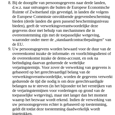
Bij de doorgifte van persoonsgegevens naar derde landen,
d.w.z. naar ontvangers die buiten de Europese Economische
Ruimte of Zwitserland zijn gevestigd, in landen die volgens
de Europese Commissie onvoldoende gegevensbescherming
bieden (derde landen die geen passend beschermingsniveau
bieden), geeft de verwerkingsverantwoordelijke deze
gegevens door met behulp van mechanismen die in
overeenstemming zijn met de toepasselijke wetgeving,
waaronder onder meer de „standaardcontractbepalingen“ van
de EU.
Uw persoonsgegevens worden bewaard voor de duur van de
overeenkomst inzake de informatie- en voorlichtingsdienst of
de overeenkomst inzake de demo-account, en ook na
beëindiging daarvan gedurende de wettelijke
verjaringstermijn. Voor zover de verwerking van gegevens is
gebaseerd op het gerechtvaardigd belang van de
verwerkingsverantwoordelijke, worden de gegevens verwerkt
gedurende de tijd die nodig is om deze gerechtvaardigde
belangen na te streven (in het bijzonder tot het verstrijken van
de verjaringstermijnen voor vorderingen op grond van de
toepasselijke wetgeving), maar niet langer dan het moment
waarop het bezwaar wordt erkend. Indien de verwerking van
uw persoonsgegevens echter is gebaseerd op toestemming,
geldt dit totdat deze toestemming daadwerkelijk wordt
ingetrokken.