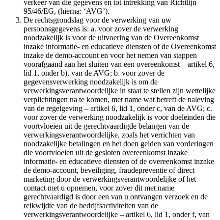
verkeer van die gegevens en tot intrekking van Richtlijn
95/46/EG, (hierna: ‘AVG’).
De rechtsgrondslag voor de verwerking van uw
persoonsgegevens is: a. voor zover de verwerking
noodzakelijk is voor de uitvoering van de Overeenkomst
inzake informatie- en educatieve diensten of de Overeenkomst
inzake de demo-account en voor het nemen van stappen
voorafgaand aan het sluiten van een overeenkomst – artikel 6,
lid 1, onder b), van de AVG; b. voor zover de
gegevensverwerking noodzakelijk is om de
verwerkingsverantwoordelijke in staat te stellen zijn wettelijke
verplichtingen na te komen, met name wat betreft de naleving
van de regelgeving – artikel 6, lid 1, onder c, van de AVG; c.
voor zover de verwerking noodzakelijk is voor doeleinden die
voortvloeien uit de gerechtvaardigde belangen van de
verwerkingsverantwoordelijke, zoals het verrichten van
noodzakelijke betalingen en het doen gelden van vorderingen
die voortvloeien uit de gesloten overeenkomst inzake
informatie- en educatieve diensten of de overeenkomst inzake
de demo-account, beveiliging, fraudepreventie of direct
marketing door de verwerkingsverantwoordelijke of het
contact met u opnemen, voor zover dit met name
gerechtvaardigd is door een van u ontvangen verzoek en de
reikwijdte van de bedrijfsactiviteiten van de
verwerkingsverantwoordelijke – artikel 6, lid 1, onder f, van