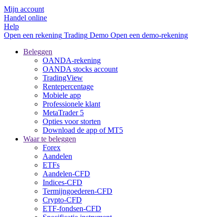
Mijn account
Handel online
Help
Open een rekening
Trading
Demo
Open een demo-rekening
Beleggen
OANDA-rekening
OANDA stocks account
TradingView
Rentepercentage
Mobiele app
Professionele klant
MetaTrader 5
Opties voor storten
Download de app of MT5
Waar te beleggen
Forex
Aandelen
ETFs
Aandelen-CFD
Indices-CFD
Termijngoederen-CFD
Crypto-CFD
ETF-fondsen-CFD