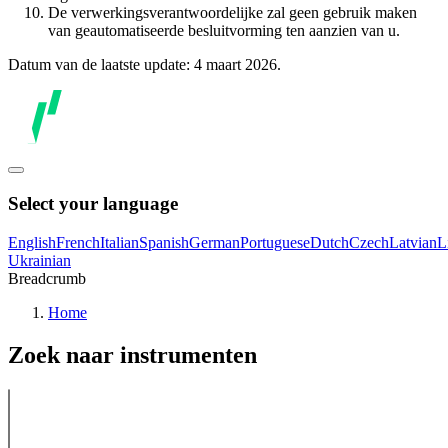
De verwerkingsverantwoordelijke zal geen gebruik maken
van geautomatiseerde besluitvorming ten aanzien van u.
Datum van de laatste update: 4 maart 2026.
Select your language
English
French
Italian
Spanish
German
Portuguese
Dutch
Czech
Latvian
L
Ukrainian
Breadcrumb
Home
Zoek naar instrumenten