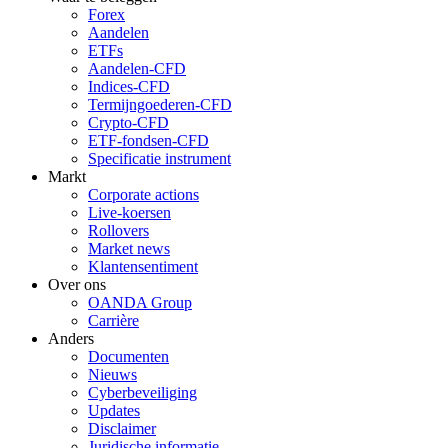
Forex
Aandelen
ETFs
Aandelen-CFD
Indices-CFD
Termijngoederen-CFD
Crypto-CFD
ETF-fondsen-CFD
Specificatie instrument
Markt
Corporate actions
Live-koersen
Rollovers
Market news
Klantensentiment
Over ons
OANDA Group
Carrière
Anders
Documenten
Nieuws
Cyberbeveiliging
Updates
Disclaimer
Juridische informatie