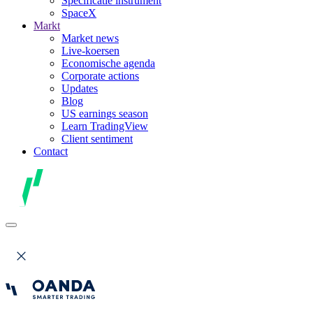
Specificatie instrument
SpaceX
Markt
Market news
Live-koersen
Economische agenda
Corporate actions
Updates
Blog
US earnings season
Learn TradingView
Client sentiment
Contact