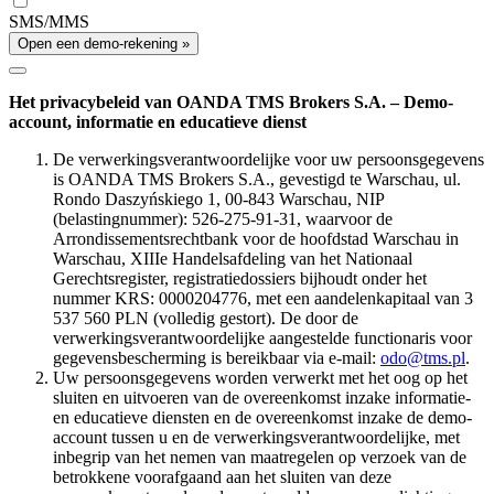
SMS/MMS
Open een demo-rekening »
Het privacybeleid van OANDA TMS Brokers S.A. – Demo-
account, informatie en educatieve dienst
De verwerkingsverantwoordelijke voor uw persoonsgegevens
is OANDA TMS Brokers S.A., gevestigd te Warschau, ul.
Rondo Daszyńskiego 1, 00-843 Warschau, NIP
(belastingnummer): 526-275-91-31, waarvoor de
Arrondissementsrechtbank voor de hoofdstad Warschau in
Warschau, XIIIe Handelsafdeling van het Nationaal
Gerechtsregister, registratiedossiers bijhoudt onder het
nummer KRS: 0000204776, met een aandelenkapitaal van 3
537 560 PLN (volledig gestort). De door de
verwerkingsverantwoordelijke aangestelde functionaris voor
gegevensbescherming is bereikbaar via e-mail:
odo@tms.pl
.
Uw persoonsgegevens worden verwerkt met het oog op het
sluiten en uitvoeren van de overeenkomst inzake informatie-
en educatieve diensten en de overeenkomst inzake de demo-
account tussen u en de verwerkingsverantwoordelijke, met
inbegrip van het nemen van maatregelen op verzoek van de
betrokkene voorafgaand aan het sluiten van deze