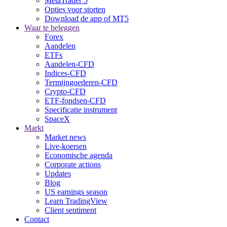
MetaTrader 5
Opties voor storten
Download de app of MT5
Waar te beleggen
Forex
Aandelen
ETFs
Aandelen-CFD
Indices-CFD
Termijngoederen-CFD
Crypto-CFD
ETF-fondsen-CFD
Specificatie instrument
SpaceX
Markt
Market news
Live-koersen
Economische agenda
Corporate actions
Updates
Blog
US earnings season
Learn TradingView
Client sentiment
Contact