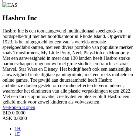
Hasbro Inc
Hasbro Inc is een toonaangevend multinationaal speelgoed- en
bordspelbedrijf met het hoofdkantoor in Rhode Island. Opgericht in
1923, is het uitgegroeid tot een van 's werelds grootste
speelgoedfabrikanten, met een divers portfolio van populaire merken
zoals Transformers, My Little Pony, Nerf, Play-Doh en Monopoly.
Met een aanwezigheid in meer dan 130 landen heeft Hasbro sterke
partnerschappen opgebouwd met grote studio's en franchises zoals
Marvel, Star Wars en Disney. Het bedrijf heeft ook een aanzienlijke
aanwezigheid in de digitale gamingruimte, met een reeks mobiele en
online games. Toegewijd aan duurzaamheid heeft Hasbro
ambitieuze doelen gesteld om de milieueffecten te verminderen,
waaronder het elimineren van alle plastic verpakkingen tegen 2022.
Met een focus op innovatie, creativiteit en plezier blijft Hasbro een
geliefd merk voor zowel kinderen als volwassenen.
Verkopen
Kopen
BID
0.0000
ASK
0.0000
1H
1D