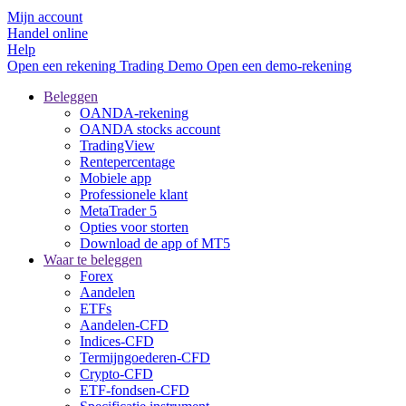
Mijn account
Handel online
Help
Open een rekening
Trading
Demo
Open een demo-rekening
Beleggen
OANDA-rekening
OANDA stocks account
TradingView
Rentepercentage
Mobiele app
Professionele klant
MetaTrader 5
Opties voor storten
Download de app of MT5
Waar te beleggen
Forex
Aandelen
ETFs
Aandelen-CFD
Indices-CFD
Termijngoederen-CFD
Crypto-CFD
ETF-fondsen-CFD