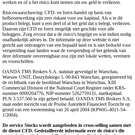
werken en of u het risico kunt nemen om uw geld te verliezen.
Risicowaarschuwing: CFD- en forex-handel op basis van
hefboomwerking zijn zeer riskant voor uw kapitaal. Als u in dit
product belegt, kunt u een deel of al het geld dat u belegt, verliezen.
Daarom zijn CFD en forex mogelijk niet geschikt voor alle
beleggers. Zorg ervoor dat u de risico's begrijpt en win indien nodig
onafhankelijk advies in. De informatie op deze website is niet
gericht aan ontvangers van een bepaald land en is niet bedoeld voor
verspreiding naar landen waar de verspreiding of het gebruik van
deze informatie onverenigbaar zou zijn met lokale wetten, vereisten
en voorschriften.
OANDA TMS Brokers S.A. statutair gevestigd te Warschau,
Warsaw UNIT, Daszyńskiego 1, 00-843 Warschau, geregistreerd bij
de rechtbank van de hoofdstad Warschau in Warschau, XIII
Commercial Division of the National Court Register onder KRS-
nummer 0000204776, NIP-nummer 5262759131, startkapitaal:
PLN 3.537.560 in zijn geheel betaald. OANDA TMS Brokers S.A.
staat onder toezicht van de Poolse Autoriteit Financieel Toezicht op
grond van een toestemming van 26 april 2004 (KPWiG-4021-54-
1/2004).
De service Stocks wordt aangeboden in cross-selling samen met
de dienst CFD. Gedetailleerde informatie over de risico's die