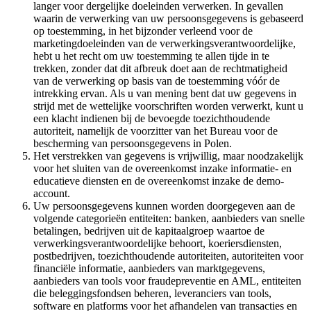
langer voor dergelijke doeleinden verwerken. In gevallen
waarin de verwerking van uw persoonsgegevens is gebaseerd
op toestemming, in het bijzonder verleend voor de
marketingdoeleinden van de verwerkingsverantwoordelijke,
hebt u het recht om uw toestemming te allen tijde in te
trekken, zonder dat dit afbreuk doet aan de rechtmatigheid
van de verwerking op basis van de toestemming vóór de
intrekking ervan. Als u van mening bent dat uw gegevens in
strijd met de wettelijke voorschriften worden verwerkt, kunt u
een klacht indienen bij de bevoegde toezichthoudende
autoriteit, namelijk de voorzitter van het Bureau voor de
bescherming van persoonsgegevens in Polen.
Het verstrekken van gegevens is vrijwillig, maar noodzakelijk
voor het sluiten van de overeenkomst inzake informatie- en
educatieve diensten en de overeenkomst inzake de demo-
account.
Uw persoonsgegevens kunnen worden doorgegeven aan de
volgende categorieën entiteiten: banken, aanbieders van snelle
betalingen, bedrijven uit de kapitaalgroep waartoe de
verwerkingsverantwoordelijke behoort, koeriersdiensten,
postbedrijven, toezichthoudende autoriteiten, autoriteiten voor
financiële informatie, aanbieders van marktgegevens,
aanbieders van tools voor fraudepreventie en AML, entiteiten
die beleggingsfondsen beheren, leveranciers van tools,
software en platforms voor het afhandelen van transacties en