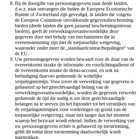
Bij de doorgifte van persoonsgegevens naar derde landen,
d.w.z. naar ontvangers die buiten de Europese Economische
Ruimte of Zwitserland zijn gevestigd, in landen die volgens
de Europese Commissie onvoldoende gegevensbescherming
bieden (derde landen die geen passend beschermingsniveau
bieden), geeft de verwerkingsverantwoordelijke deze
gegevens door met behulp van mechanismen die in
overeenstemming zijn met de toepasselijke wetgeving,
waaronder onder meer de „standaardcontractbepalingen“ van
de EU.
Uw persoonsgegevens worden bewaard voor de duur van de
overeenkomst inzake de informatie- en voorlichtingsdienst of
de overeenkomst inzake de demo-account, en ook na
beëindiging daarvan gedurende de wettelijke
verjaringstermijn. Voor zover de verwerking van gegevens is
gebaseerd op het gerechtvaardigd belang van de
verwerkingsverantwoordelijke, worden de gegevens verwerkt
gedurende de tijd die nodig is om deze gerechtvaardigde
belangen na te streven (in het bijzonder tot het verstrijken van
de verjaringstermijnen voor vorderingen op grond van de
toepasselijke wetgeving), maar niet langer dan het moment
waarop het bezwaar wordt erkend. Indien de verwerking van
uw persoonsgegevens echter is gebaseerd op toestemming,
geldt dit totdat deze toestemming daadwerkelijk wordt
ingetrokken.