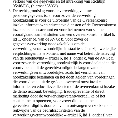
verkeer van die gegevens en tot intrekking van Richtlijn
95/46/EG, (hierna: ‘AVG’).
De rechtsgrondslag voor de verwerking van uw
persoonsgegevens is: a. voor zover de verwerking
noodzakelijk is voor de uitvoering van de Overeenkomst
inzake informatie- en educatieve diensten of de Overeenkomst
inzake de demo-account en voor het nemen van stappen
voorafgaand aan het sluiten van een overeenkomst – artikel 6,
lid 1, onder b), van de AVG; b. voor zover de
gegevensverwerking noodzakelijk is om de
verwerkingsverantwoordelijke in staat te stellen zijn wettelijke
verplichtingen na te komen, met name wat betreft de naleving
van de regelgeving – artikel 6, lid 1, onder c, van de AVG; c.
voor zover de verwerking noodzakelijk is voor doeleinden die
voortvloeien uit de gerechtvaardigde belangen van de
verwerkingsverantwoordelijke, zoals het verrichten van
noodzakelijke betalingen en het doen gelden van vorderingen
die voortvloeien uit de gesloten overeenkomst inzake
informatie- en educatieve diensten of de overeenkomst inzake
de demo-account, beveiliging, fraudepreventie of direct
marketing door de verwerkingsverantwoordelijke of het
contact met u opnemen, voor zover dit met name
gerechtvaardigd is door een van u ontvangen verzoek en de
reikwijdte van de bedrijfsactiviteiten van de
verwerkingsverantwoordelijke – artikel 6, lid 1, onder f, van