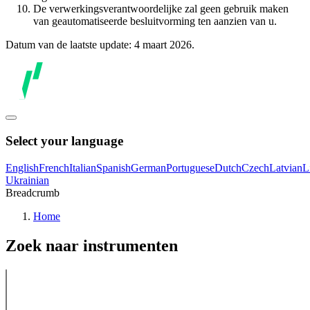
De verwerkingsverantwoordelijke zal geen gebruik maken
van geautomatiseerde besluitvorming ten aanzien van u.
Datum van de laatste update: 4 maart 2026.
Select your language
English
French
Italian
Spanish
German
Portuguese
Dutch
Czech
Latvian
L
Ukrainian
Breadcrumb
Home
Zoek naar instrumenten