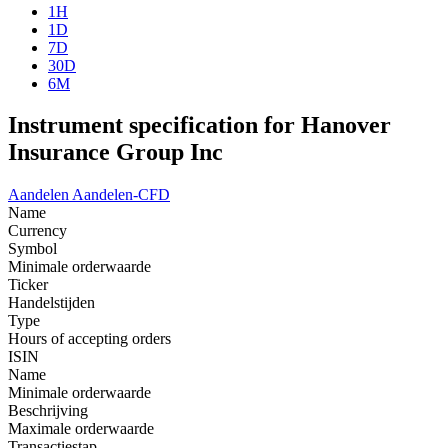
1H
1D
7D
30D
6M
Instrument specification for Hanover
Insurance Group Inc
Aandelen
Aandelen-CFD
Name
Currency
Symbol
Minimale orderwaarde
Ticker
Handelstijden
Type
Hours of accepting orders
ISIN
Name
Minimale orderwaarde
Beschrijving
Maximale orderwaarde
Transactiestap