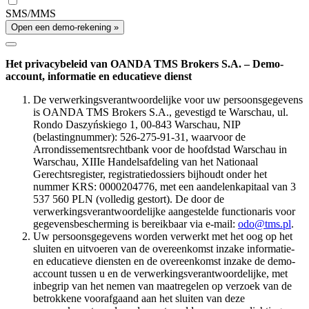
SMS/MMS
Open een demo-rekening »
Het privacybeleid van OANDA TMS Brokers S.A. – Demo-
account, informatie en educatieve dienst
De verwerkingsverantwoordelijke voor uw persoonsgegevens
is OANDA TMS Brokers S.A., gevestigd te Warschau, ul.
Rondo Daszyńskiego 1, 00-843 Warschau, NIP
(belastingnummer): 526-275-91-31, waarvoor de
Arrondissementsrechtbank voor de hoofdstad Warschau in
Warschau, XIIIe Handelsafdeling van het Nationaal
Gerechtsregister, registratiedossiers bijhoudt onder het
nummer KRS: 0000204776, met een aandelenkapitaal van 3
537 560 PLN (volledig gestort). De door de
verwerkingsverantwoordelijke aangestelde functionaris voor
gegevensbescherming is bereikbaar via e-mail:
odo@tms.pl
.
Uw persoonsgegevens worden verwerkt met het oog op het
sluiten en uitvoeren van de overeenkomst inzake informatie-
en educatieve diensten en de overeenkomst inzake de demo-
account tussen u en de verwerkingsverantwoordelijke, met
inbegrip van het nemen van maatregelen op verzoek van de
betrokkene voorafgaand aan het sluiten van deze