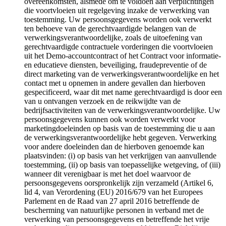
overeenkomsten, alsmede om te voldoen aan verplichtingen
die voortvloeien uit regelgeving inzake de verwerking van
toestemming. Uw persoonsgegevens worden ook verwerkt
ten behoeve van de gerechtvaardigde belangen van de
verwerkingsverantwoordelijke, zoals de uitoefening van
gerechtvaardigde contractuele vorderingen die voortvloeien
uit het Demo-accountcontract of het Contract voor informatie-
en educatieve diensten, beveiliging, fraudepreventie of de
direct marketing van de verwerkingsverantwoordelijke en het
contact met u opnemen in andere gevallen dan hierboven
gespecificeerd, waar dit met name gerechtvaardigd is door een
van u ontvangen verzoek en de reikwijdte van de
bedrijfsactiviteiten van de verwerkingsverantwoordelijke. Uw
persoonsgegevens kunnen ook worden verwerkt voor
marketingdoeleinden op basis van de toestemming die u aan
de verwerkingsverantwoordelijke hebt gegeven. Verwerking
voor andere doeleinden dan de hierboven genoemde kan
plaatsvinden: (i) op basis van het verkrijgen van aanvullende
toestemming, (ii) op basis van toepasselijke wetgeving, of (iii)
wanneer dit verenigbaar is met het doel waarvoor de
persoonsgegevens oorspronkelijk zijn verzameld (Artikel 6,
lid 4, van Verordening (EU) 2016/679 van het Europees
Parlement en de Raad van 27 april 2016 betreffende de
bescherming van natuurlijke personen in verband met de
verwerking van persoonsgegevens en betreffende het vrije