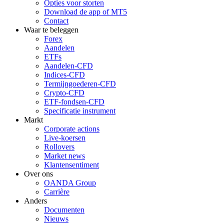
Opties voor storten
Download de app of MT5
Contact
Waar te beleggen
Forex
Aandelen
ETFs
Aandelen-CFD
Indices-CFD
Termijngoederen-CFD
Crypto-CFD
ETF-fondsen-CFD
Specificatie instrument
Markt
Corporate actions
Live-koersen
Rollovers
Market news
Klantensentiment
Over ons
OANDA Group
Carrière
Anders
Documenten
Nieuws