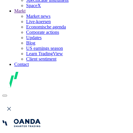
Specificatie instrument
SpaceX
Markt
Market news
Live-koersen
Economische agenda
Corporate actions
Updates
Blog
US earnings season
Learn TradingView
Client sentiment
Contact