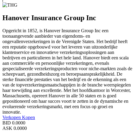
Hanover Insurance Group Inc
Opgericht in 1852, is Hanover Insurance Group Inc een
toonaangevende aanbieder van eigendoms- en
ongevallenverzekeringen in de Verenigde Staten. Het bedrijf heeft
een reputatie opgebouwd voor het leveren van uitzonderlijke
klantenservice en innovatieve verzekeringsoplossingen aan
bedrijven en particulieren in het hele land. Hanover biedt een scala
aan commerciële en persoonlijke verzekeringen, evenals
gespecialiseerde verzekeringsproducten voor niche-markten zoals de
scheepvaart, gezondheidszorg en beroepsaansprakelijkheid. De
sterke financiële prestaties van het bedrijf en de erkenning als een
van de topverzekeringsmaatschappijen in de branche weerspiegelen
haar toewijding aan excellentie. Met het hoofdkantoor in Worcester,
Massachusetts, opereert Hanover in alle 50 staten en is goed
gepositioneerd om haar succes voort te zetten in de dynamische en
evoluerende verzekeringsmarkt, met een focus op groei en
innovatie.
Verkopen
Kopen
BID
0.0000
ASK
0.0000