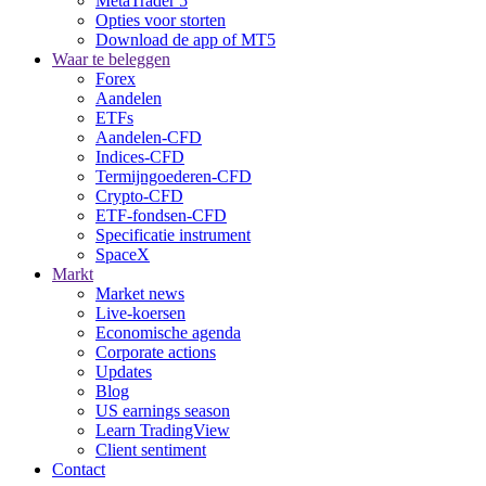
MetaTrader 5
Opties voor storten
Download de app of MT5
Waar te beleggen
Forex
Aandelen
ETFs
Aandelen-CFD
Indices-CFD
Termijngoederen-CFD
Crypto-CFD
ETF-fondsen-CFD
Specificatie instrument
SpaceX
Markt
Market news
Live-koersen
Economische agenda
Corporate actions
Updates
Blog
US earnings season
Learn TradingView
Client sentiment
Contact