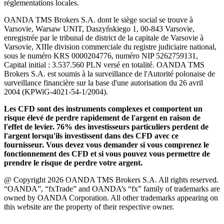
réglementations locales.
OANDA TMS Brokers S.A. dont le siège social se trouve à
Varsovie, Warsaw UNIT, Daszyńskiego 1, 00-843 Varsovie,
enregistrée par le tribunal de district de la capitale de Varsovie à
Varsovie, XIIIe division commerciale du registre judiciaire national,
sous le numéro KRS 0000204776, numéro NIP 5262759131,
Capital initial : 3.537.560 PLN versé en totalité. OANDA TMS
Brokers S.A. est soumis à la surveillance de l'Autorité polonaise de
surveillance financière sur la base d'une autorisation du 26 avril
2004 (KPWiG-4021-54-1/2004).
Les CFD sont des instruments complexes et comportent un
risque élevé de perdre rapidement de l'argent en raison de
l'effet de levier. 76% des investisseurs particuliers perdent de
l'argent lorsqu'ils investissent dans des CFD avec ce
fournisseur. Vous devez vous demander si vous comprenez le
fonctionnement des CFD et si vous pouvez vous permettre de
prendre le risque de perdre votre argent.
@ Copyright 2026 OANDA TMS Brokers S.A. All rights reserved.
“OANDA”, “fxTrade” and OANDA’s “fx” family of trademarks are
owned by OANDA Corporation. All other trademarks appearing on
this website are the property of their respective owner.