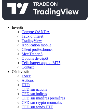
Investir
Compte OANDA
Taux d’intérêt
TradingView
Application mobile
Client professionnel
MetaTrader 5
Options de dépôt
Télécharger app ou MT5
Contact
Où investir
Forex
Actions
ETFs
CFD sur actions
CFD sur indices
CFD sur matières premières
CFD sur crypto-monnaies
CFD sur fonds ETF