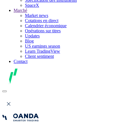
Spécification des instruments
SpaceX
Marché
Market news
Cotations en direct
Calendrier économique
Opérations sur titres
Updates
Blog
US earnings season
Learn TradingView
Client sentiment
Contact