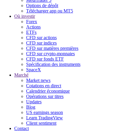
MetaTrader 5
Options de dépôt
Télécharger app ou MT5
Où investir
Forex
Actions
ETFs
CFD sur actions
CFD sur indices
CFD sur matières premières
CFD sur crypto-monnaies
CFD sur fonds ETF
Spécification des instruments
SpaceX
Marché
Market news
Cotations en direct
Calendrier économique
Opérations sur titres
Updates
Blog
US earnings season
Learn TradingView
Client sentiment
Contact