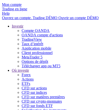
Mon compte
Trading en ligne
Help
Ouvrez un compte.
Trading
DÉMO
Ouvrir un compte DÉMO
Investir
Compte OANDA
OANDA compte d'actions
TradingView
Taux d’intérêt
Application mobile
Client professionnel
MetaTrader 5
Options de dépôt
Télécharger app ou MT5
Où investir
Forex
Actions
ETFs
CFD sur actions
CFD sur indices
CFD sur matières premières
CFD sur crypto-monnaies
CFD sur fonds ETF