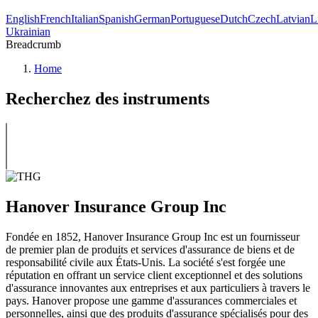
English
French
Italian
Spanish
German
Portuguese
Dutch
Czech
Latvian
L
Ukrainian
Breadcrumb
Home
Recherchez des instruments
Hanover Insurance Group Inc
Fondée en 1852, Hanover Insurance Group Inc est un fournisseur
de premier plan de produits et services d'assurance de biens et de
responsabilité civile aux États-Unis. La société s'est forgée une
réputation en offrant un service client exceptionnel et des solutions
d'assurance innovantes aux entreprises et aux particuliers à travers le
pays. Hanover propose une gamme d'assurances commerciales et
personnelles, ainsi que des produits d'assurance spécialisés pour des