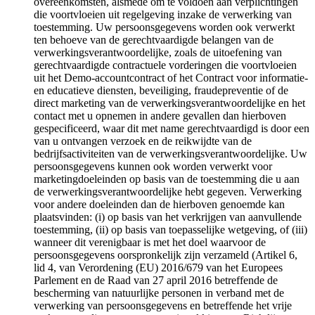
overeenkomsten, alsmede om te voldoen aan verplichtingen
die voortvloeien uit regelgeving inzake de verwerking van
toestemming. Uw persoonsgegevens worden ook verwerkt
ten behoeve van de gerechtvaardigde belangen van de
verwerkingsverantwoordelijke, zoals de uitoefening van
gerechtvaardigde contractuele vorderingen die voortvloeien
uit het Demo-accountcontract of het Contract voor informatie-
en educatieve diensten, beveiliging, fraudepreventie of de
direct marketing van de verwerkingsverantwoordelijke en het
contact met u opnemen in andere gevallen dan hierboven
gespecificeerd, waar dit met name gerechtvaardigd is door een
van u ontvangen verzoek en de reikwijdte van de
bedrijfsactiviteiten van de verwerkingsverantwoordelijke. Uw
persoonsgegevens kunnen ook worden verwerkt voor
marketingdoeleinden op basis van de toestemming die u aan
de verwerkingsverantwoordelijke hebt gegeven. Verwerking
voor andere doeleinden dan de hierboven genoemde kan
plaatsvinden: (i) op basis van het verkrijgen van aanvullende
toestemming, (ii) op basis van toepasselijke wetgeving, of (iii)
wanneer dit verenigbaar is met het doel waarvoor de
persoonsgegevens oorspronkelijk zijn verzameld (Artikel 6,
lid 4, van Verordening (EU) 2016/679 van het Europees
Parlement en de Raad van 27 april 2016 betreffende de
bescherming van natuurlijke personen in verband met de
verwerking van persoonsgegevens en betreffende het vrije