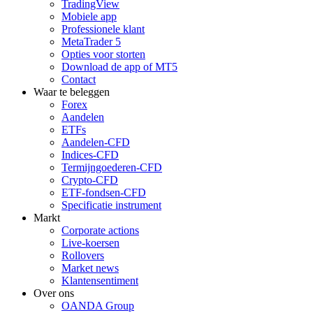
TradingView
Mobiele app
Professionele klant
MetaTrader 5
Opties voor storten
Download de app of MT5
Contact
Waar te beleggen
Forex
Aandelen
ETFs
Aandelen-CFD
Indices-CFD
Termijngoederen-CFD
Crypto-CFD
ETF-fondsen-CFD
Specificatie instrument
Markt
Corporate actions
Live-koersen
Rollovers
Market news
Klantensentiment
Over ons
OANDA Group