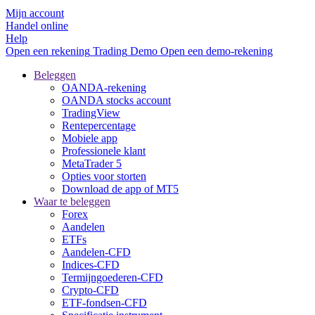
Mijn account
Handel online
Help
Open een rekening
Trading
Demo
Open een demo-rekening
Beleggen
OANDA-rekening
OANDA stocks account
TradingView
Rentepercentage
Mobiele app
Professionele klant
MetaTrader 5
Opties voor storten
Download de app of MT5
Waar te beleggen
Forex
Aandelen
ETFs
Aandelen-CFD
Indices-CFD
Termijngoederen-CFD
Crypto-CFD
ETF-fondsen-CFD