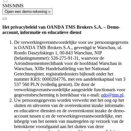
SMS/MMS
Open een demo-rekening »
Het privacybeleid van OANDA TMS Brokers S.A. – Demo-
account, informatie en educatieve dienst
De verwerkingsverantwoordelijke voor uw persoonsgegevens
is OANDA TMS Brokers S.A., gevestigd te Warschau, ul.
Rondo Daszyńskiego 1, 00-843 Warschau, NIP
(belastingnummer): 526-275-91-31, waarvoor de
Arrondissementsrechtbank voor de hoofdstad Warschau in
Warschau, XIIIe Handelsafdeling van het Nationaal
Gerechtsregister, registratiedossiers bijhoudt onder het
nummer KRS: 0000204776, met een aandelenkapitaal van 3
537 560 PLN (volledig gestort). De door de
verwerkingsverantwoordelijke aangestelde functionaris voor
gegevensbescherming is bereikbaar via e-mail:
odo@tms.pl
.
Uw persoonsgegevens worden verwerkt met het oog op het
sluiten en uitvoeren van de overeenkomst inzake informatie-
en educatieve diensten en de overeenkomst inzake de demo-
account tussen u en de verwerkingsverantwoordelijke, met
inbegrip van het nemen van maatregelen op verzoek van de
betrokkene voorafgaand aan het sluiten van deze