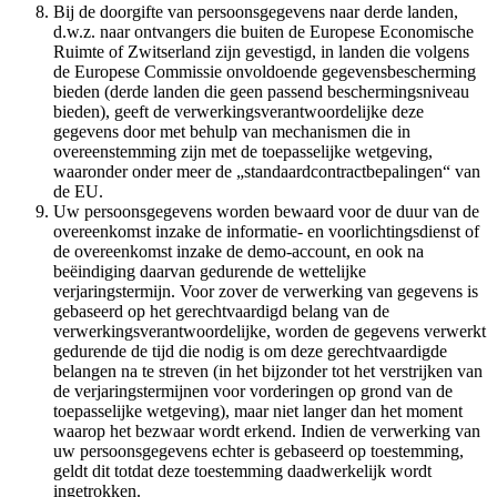
Bij de doorgifte van persoonsgegevens naar derde landen,
d.w.z. naar ontvangers die buiten de Europese Economische
Ruimte of Zwitserland zijn gevestigd, in landen die volgens
de Europese Commissie onvoldoende gegevensbescherming
bieden (derde landen die geen passend beschermingsniveau
bieden), geeft de verwerkingsverantwoordelijke deze
gegevens door met behulp van mechanismen die in
overeenstemming zijn met de toepasselijke wetgeving,
waaronder onder meer de „standaardcontractbepalingen“ van
de EU.
Uw persoonsgegevens worden bewaard voor de duur van de
overeenkomst inzake de informatie- en voorlichtingsdienst of
de overeenkomst inzake de demo-account, en ook na
beëindiging daarvan gedurende de wettelijke
verjaringstermijn. Voor zover de verwerking van gegevens is
gebaseerd op het gerechtvaardigd belang van de
verwerkingsverantwoordelijke, worden de gegevens verwerkt
gedurende de tijd die nodig is om deze gerechtvaardigde
belangen na te streven (in het bijzonder tot het verstrijken van
de verjaringstermijnen voor vorderingen op grond van de
toepasselijke wetgeving), maar niet langer dan het moment
waarop het bezwaar wordt erkend. Indien de verwerking van
uw persoonsgegevens echter is gebaseerd op toestemming,
geldt dit totdat deze toestemming daadwerkelijk wordt
ingetrokken.