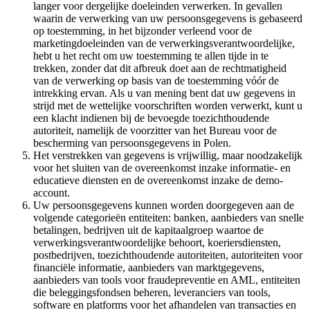
langer voor dergelijke doeleinden verwerken. In gevallen
waarin de verwerking van uw persoonsgegevens is gebaseerd
op toestemming, in het bijzonder verleend voor de
marketingdoeleinden van de verwerkingsverantwoordelijke,
hebt u het recht om uw toestemming te allen tijde in te
trekken, zonder dat dit afbreuk doet aan de rechtmatigheid
van de verwerking op basis van de toestemming vóór de
intrekking ervan. Als u van mening bent dat uw gegevens in
strijd met de wettelijke voorschriften worden verwerkt, kunt u
een klacht indienen bij de bevoegde toezichthoudende
autoriteit, namelijk de voorzitter van het Bureau voor de
bescherming van persoonsgegevens in Polen.
Het verstrekken van gegevens is vrijwillig, maar noodzakelijk
voor het sluiten van de overeenkomst inzake informatie- en
educatieve diensten en de overeenkomst inzake de demo-
account.
Uw persoonsgegevens kunnen worden doorgegeven aan de
volgende categorieën entiteiten: banken, aanbieders van snelle
betalingen, bedrijven uit de kapitaalgroep waartoe de
verwerkingsverantwoordelijke behoort, koeriersdiensten,
postbedrijven, toezichthoudende autoriteiten, autoriteiten voor
financiële informatie, aanbieders van marktgegevens,
aanbieders van tools voor fraudepreventie en AML, entiteiten
die beleggingsfondsen beheren, leveranciers van tools,
software en platforms voor het afhandelen van transacties en