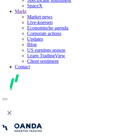
Specificatie instrument
SpaceX
Markt
Market news
Live-koersen
Economische agenda
Corporate actions
Updates
Blog
US earnings season
Learn TradingView
Client sentiment
Contact