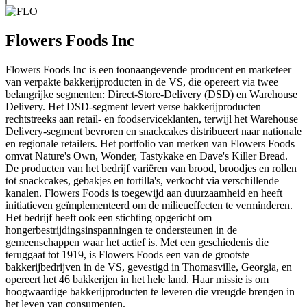
Flowers Foods Inc
Flowers Foods Inc is een toonaangevende producent en marketeer
van verpakte bakkerijproducten in de VS, die opereert via twee
belangrijke segmenten: Direct-Store-Delivery (DSD) en Warehouse
Delivery. Het DSD-segment levert verse bakkerijproducten
rechtstreeks aan retail- en foodserviceklanten, terwijl het Warehouse
Delivery-segment bevroren en snackcakes distribueert naar nationale
en regionale retailers. Het portfolio van merken van Flowers Foods
omvat Nature's Own, Wonder, Tastykake en Dave's Killer Bread.
De producten van het bedrijf variëren van brood, broodjes en rollen
tot snackcakes, gebakjes en tortilla's, verkocht via verschillende
kanalen. Flowers Foods is toegewijd aan duurzaamheid en heeft
initiatieven geïmplementeerd om de milieueffecten te verminderen.
Het bedrijf heeft ook een stichting opgericht om
hongerbestrijdingsinspanningen te ondersteunen in de
gemeenschappen waar het actief is. Met een geschiedenis die
teruggaat tot 1919, is Flowers Foods een van de grootste
bakkerijbedrijven in de VS, gevestigd in Thomasville, Georgia, en
opereert het 46 bakkerijen in het hele land. Haar missie is om
hoogwaardige bakkerijproducten te leveren die vreugde brengen in
het leven van consumenten.