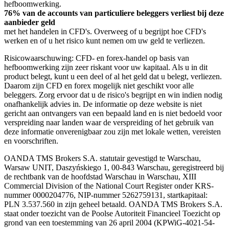
hefboomwerking.
76% van de accounts van particuliere beleggers verliest bij deze
aanbieder geld
met het handelen in CFD's. Overweeg of u begrijpt hoe CFD's
werken en of u het risico kunt nemen om uw geld te verliezen.
Risicowaarschuwing: CFD- en forex-handel op basis van
hefboomwerking zijn zeer riskant voor uw kapitaal. Als u in dit
product belegt, kunt u een deel of al het geld dat u belegt, verliezen.
Daarom zijn CFD en forex mogelijk niet geschikt voor alle
beleggers. Zorg ervoor dat u de risico's begrijpt en win indien nodig
onafhankelijk advies in. De informatie op deze website is niet
gericht aan ontvangers van een bepaald land en is niet bedoeld voor
verspreiding naar landen waar de verspreiding of het gebruik van
deze informatie onverenigbaar zou zijn met lokale wetten, vereisten
en voorschriften.
OANDA TMS Brokers S.A. statutair gevestigd te Warschau,
Warsaw UNIT, Daszyńskiego 1, 00-843 Warschau, geregistreerd bij
de rechtbank van de hoofdstad Warschau in Warschau, XIII
Commercial Division of the National Court Register onder KRS-
nummer 0000204776, NIP-nummer 5262759131, startkapitaal:
PLN 3.537.560 in zijn geheel betaald. OANDA TMS Brokers S.A.
staat onder toezicht van de Poolse Autoriteit Financieel Toezicht op
grond van een toestemming van 26 april 2004 (KPWiG-4021-54-