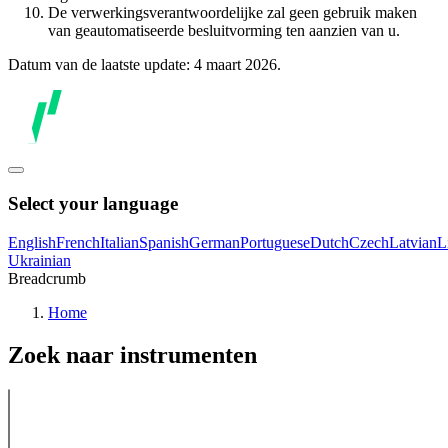
De verwerkingsverantwoordelijke zal geen gebruik maken
van geautomatiseerde besluitvorming ten aanzien van u.
Datum van de laatste update: 4 maart 2026.
Select your language
English
French
Italian
Spanish
German
Portuguese
Dutch
Czech
Latvian
L
Ukrainian
Breadcrumb
Home
Zoek naar instrumenten