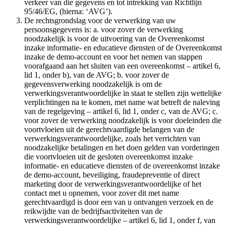
verkeer van die gegevens en tot intrekking van Richtlijn
95/46/EG, (hierna: ‘AVG’).
De rechtsgrondslag voor de verwerking van uw
persoonsgegevens is: a. voor zover de verwerking
noodzakelijk is voor de uitvoering van de Overeenkomst
inzake informatie- en educatieve diensten of de Overeenkomst
inzake de demo-account en voor het nemen van stappen
voorafgaand aan het sluiten van een overeenkomst – artikel 6,
lid 1, onder b), van de AVG; b. voor zover de
gegevensverwerking noodzakelijk is om de
verwerkingsverantwoordelijke in staat te stellen zijn wettelijke
verplichtingen na te komen, met name wat betreft de naleving
van de regelgeving – artikel 6, lid 1, onder c, van de AVG; c.
voor zover de verwerking noodzakelijk is voor doeleinden die
voortvloeien uit de gerechtvaardigde belangen van de
verwerkingsverantwoordelijke, zoals het verrichten van
noodzakelijke betalingen en het doen gelden van vorderingen
die voortvloeien uit de gesloten overeenkomst inzake
informatie- en educatieve diensten of de overeenkomst inzake
de demo-account, beveiliging, fraudepreventie of direct
marketing door de verwerkingsverantwoordelijke of het
contact met u opnemen, voor zover dit met name
gerechtvaardigd is door een van u ontvangen verzoek en de
reikwijdte van de bedrijfsactiviteiten van de
verwerkingsverantwoordelijke – artikel 6, lid 1, onder f, van