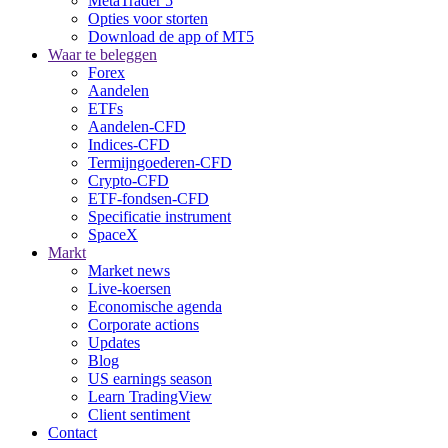
MetaTrader 5
Opties voor storten
Download de app of MT5
Waar te beleggen
Forex
Aandelen
ETFs
Aandelen-CFD
Indices-CFD
Termijngoederen-CFD
Crypto-CFD
ETF-fondsen-CFD
Specificatie instrument
SpaceX
Markt
Market news
Live-koersen
Economische agenda
Corporate actions
Updates
Blog
US earnings season
Learn TradingView
Client sentiment
Contact