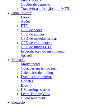
MetaTrader 5
Opções de depósito
Transferir a aplicação ou o MT5
Onde investir
Forex
Ações
ETFs
CFD de ações
CFD de índices
CFD de matérias-primas
CFD de criptomoeda
CFD de fundos ETF
Especificação do instrumento
SpaceX
Mercado
Market news
Cotações em tempo real
Calendário de trading
Eventos corporativos
Updates
Blog
US earnings season
Learn TradingView
Client sentiment
Contacto