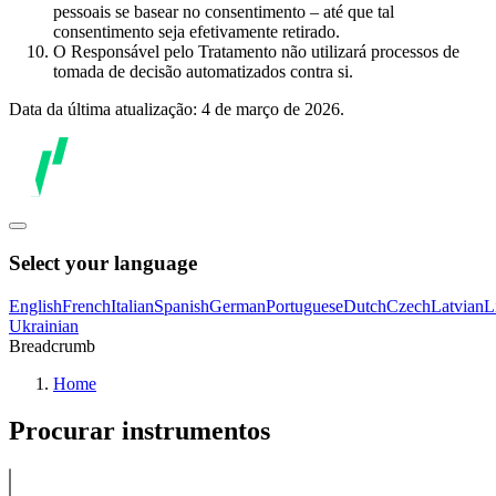
pessoais se basear no consentimento – até que tal
consentimento seja efetivamente retirado.
O Responsável pelo Tratamento não utilizará processos de
tomada de decisão automatizados contra si.
Data da última atualização: 4 de março de 2026.
Select your language
English
French
Italian
Spanish
German
Portuguese
Dutch
Czech
Latvian
L
Ukrainian
Breadcrumb
Home
Procurar instrumentos