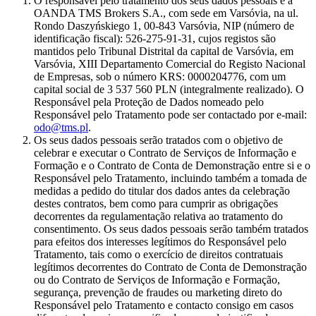
O responsável pelo tratamento dos seus dados pessoais é a
OANDA TMS Brokers S.A., com sede em Varsóvia, na ul.
Rondo Daszyńskiego 1, 00-843 Varsóvia, NIP (número de
identificação fiscal): 526-275-91-31, cujos registos são
mantidos pelo Tribunal Distrital da capital de Varsóvia, em
Varsóvia, XIII Departamento Comercial do Registo Nacional
de Empresas, sob o número KRS: 0000204776, com um
capital social de 3 537 560 PLN (integralmente realizado). O
Responsável pela Proteção de Dados nomeado pelo
Responsável pelo Tratamento pode ser contactado por e-mail:
odo@tms.pl
.
Os seus dados pessoais serão tratados com o objetivo de
celebrar e executar o Contrato de Serviços de Informação e
Formação e o Contrato de Conta de Demonstração entre si e o
Responsável pelo Tratamento, incluindo também a tomada de
medidas a pedido do titular dos dados antes da celebração
destes contratos, bem como para cumprir as obrigações
decorrentes da regulamentação relativa ao tratamento do
consentimento. Os seus dados pessoais serão também tratados
para efeitos dos interesses legítimos do Responsável pelo
Tratamento, tais como o exercício de direitos contratuais
legítimos decorrentes do Contrato de Conta de Demonstração
ou do Contrato de Serviços de Informação e Formação,
segurança, prevenção de fraudes ou marketing direto do
Responsável pelo Tratamento e contacto consigo em casos