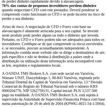
de perder dinheiro rapidamente devido à alavancagem.
76% das contas de pequenos investidores perdem dinheiro
quando negoceiam CFD com este prestador. Deverá ponderar se
compreende como funcionam os CFD e se pode incorrer no risco de
perder o seu dinheiro.
Aviso de risco: A negociação de CFD e Forex com base na
alavancagem é altamente arriscada para o seu capital. Se investir
neste produto pode perder algum ou todo o dinheiro que investir.
Portanto, os CFD e o Forex podem não ser adequados para todos os
investidores. Certifique-se de que compreende os riscos envolvidos
e, se necessário, procure aconselhamento independente. A
informação contida neste website não se dirige a destinatários de um
país específico e não se destina à distribuição a países onde a
distribuição ou utilização desta informação seria incompatível com
as leis, requisitos e regulamentos locais.
A OANDA TMS Brokers S.A. com sede social em Varsóvia,
Warsaw UNIT, Daszyńskiego 1, 00-843 Varsóvia, registada pelo
Tribunal Distrital da Capital de Varsóvia em Varsóvia, 13.ª Divisão
Comercial do Registo do Tribunal Nacional sob o número KRS
0000204776, NIP 5262759131, Capital inicial: PLN 3,537.560
pago na totalidade. A OANDA TMS Brokers S.A. está sujeita à
supervisão da Autoridade de Supervisão Financeira Polaca com base
numa autorização de 26 de abril de 2004 (KPWiG-4021-54-1/2004).