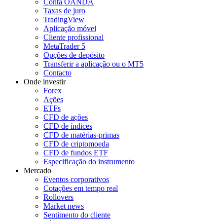
Conta OANDA
Taxas de juro
TradingView
Aplicação móvel
Cliente profissional
MetaTrader 5
Opções de depósito
Transferir a aplicação ou o MT5
Contacto
Onde investir
Forex
Ações
ETFs
CFD de ações
CFD de índices
CFD de matérias-primas
CFD de criptomoeda
CFD de fundos ETF
Especificação do instrumento
Mercado
Eventos corporativos
Cotações em tempo real
Rollovers
Market news
Sentimento do cliente