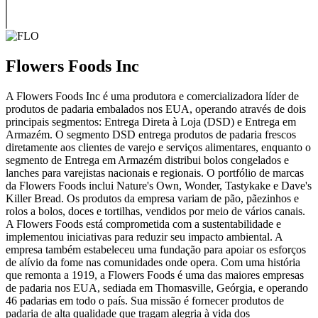
Flowers Foods Inc
A Flowers Foods Inc é uma produtora e comercializadora líder de
produtos de padaria embalados nos EUA, operando através de dois
principais segmentos: Entrega Direta à Loja (DSD) e Entrega em
Armazém. O segmento DSD entrega produtos de padaria frescos
diretamente aos clientes de varejo e serviços alimentares, enquanto o
segmento de Entrega em Armazém distribui bolos congelados e
lanches para varejistas nacionais e regionais. O portfólio de marcas
da Flowers Foods inclui Nature's Own, Wonder, Tastykake e Dave's
Killer Bread. Os produtos da empresa variam de pão, pãezinhos e
rolos a bolos, doces e tortilhas, vendidos por meio de vários canais.
A Flowers Foods está comprometida com a sustentabilidade e
implementou iniciativas para reduzir seu impacto ambiental. A
empresa também estabeleceu uma fundação para apoiar os esforços
de alívio da fome nas comunidades onde opera. Com uma história
que remonta a 1919, a Flowers Foods é uma das maiores empresas
de padaria nos EUA, sediada em Thomasville, Geórgia, e operando
46 padarias em todo o país. Sua missão é fornecer produtos de
padaria de alta qualidade que tragam alegria à vida dos