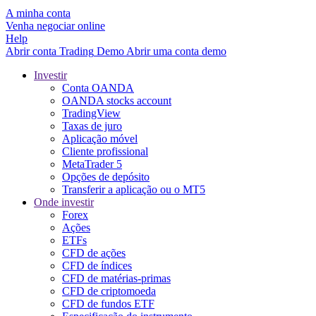
A minha conta
Venha negociar online
Help
Abrir conta
Trading
Demo
Abrir uma conta demo
Investir
Conta OANDA
OANDA stocks account
TradingView
Taxas de juro
Aplicação móvel
Cliente profissional
MetaTrader 5
Opções de depósito
Transferir a aplicação ou o MT5
Onde investir
Forex
Ações
ETFs
CFD de ações
CFD de índices
CFD de matérias-primas
CFD de criptomoeda
CFD de fundos ETF