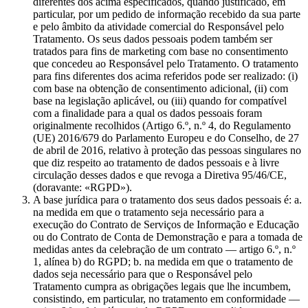
diferentes dos acima especificados, quando justificado, em
particular, por um pedido de informação recebido da sua parte
e pelo âmbito da atividade comercial do Responsável pelo
Tratamento. Os seus dados pessoais podem também ser
tratados para fins de marketing com base no consentimento
que concedeu ao Responsável pelo Tratamento. O tratamento
para fins diferentes dos acima referidos pode ser realizado: (i)
com base na obtenção de consentimento adicional, (ii) com
base na legislação aplicável, ou (iii) quando for compatível
com a finalidade para a qual os dados pessoais foram
originalmente recolhidos (Artigo 6.º, n.º 4, do Regulamento
(UE) 2016/679 do Parlamento Europeu e do Conselho, de 27
de abril de 2016, relativo à proteção das pessoas singulares no
que diz respeito ao tratamento de dados pessoais e à livre
circulação desses dados e que revoga a Diretiva 95/46/CE,
(doravante: «RGPD»).
A base jurídica para o tratamento dos seus dados pessoais é: a.
na medida em que o tratamento seja necessário para a
execução do Contrato de Serviços de Informação e Educação
ou do Contrato de Conta de Demonstração e para a tomada de
medidas antes da celebração de um contrato — artigo 6.º, n.º
1, alínea b) do RGPD; b. na medida em que o tratamento de
dados seja necessário para que o Responsável pelo
Tratamento cumpra as obrigações legais que lhe incumbem,
consistindo, em particular, no tratamento em conformidade —