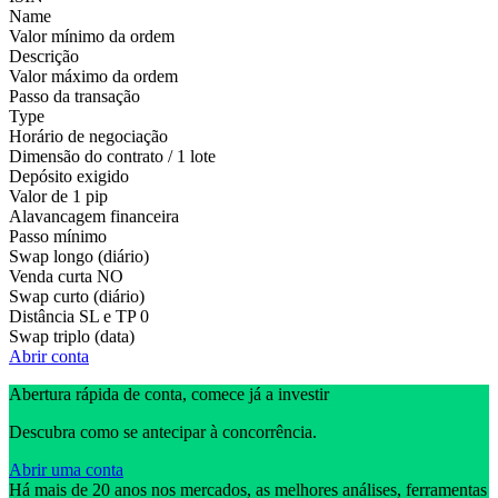
Name
Valor mínimo da ordem
Descrição
Valor máximo da ordem
Passo da transação
Type
Horário de negociação
Dimensão do contrato / 1 lote
Depósito exigido
Valor de 1 pip
Alavancagem financeira
Passo mínimo
Swap longo (diário)
Venda curta
NO
Swap curto (diário)
Distância SL e TP
0
Swap triplo (data)
Abrir conta
Abertura rápida de conta, comece já a investir
Descubra como se antecipar à concorrência.
Abrir uma conta
Há mais de 20 anos nos mercados, as melhores análises, ferramentas