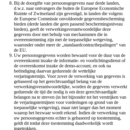
Bij de doorgifte van persoonsgegevens naar derde landen,
d.w.z. naar ontvangers die buiten de Europese Economische
Ruimte of Zwitserland zijn gevestigd, in landen die volgens
de Europese Commissie onvoldoende gegevensbescherming
bieden (derde landen die geen passend beschermingsniveau
bieden), geeft de verwerkingsverantwoordelijke deze
gegevens door met behulp van mechanismen die in
overeenstemming zijn met de toepasselijke wetgeving,
waaronder onder meer de „standaardcontractbepalingen“ van
de EU.
Uw persoonsgegevens worden bewaard voor de duur van de
overeenkomst inzake de informatie- en voorlichtingsdienst of
de overeenkomst inzake de demo-account, en ook na
beëindiging daarvan gedurende de wettelijke
verjaringstermijn. Voor zover de verwerking van gegevens is
gebaseerd op het gerechtvaardigd belang van de
verwerkingsverantwoordelijke, worden de gegevens verwerkt
gedurende de tijd die nodig is om deze gerechtvaardigde
belangen na te streven (in het bijzonder tot het verstrijken van
de verjaringstermijnen voor vorderingen op grond van de
toepasselijke wetgeving), maar niet langer dan het moment
waarop het bezwaar wordt erkend. Indien de verwerking van
uw persoonsgegevens echter is gebaseerd op toestemming,
geldt dit totdat deze toestemming daadwerkelijk wordt
ingetrokken.