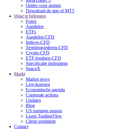
MetaTrader 5
Opties voor storten
Download de app of MT5
Waar te beleggen
Forex
Aandelen
ETFs
Aandelen-CFD
Indices-CFD
Termijngoederen-CFD
Crypto-CFD
ETF-fondsen-CFD
Specificatie instrument
SpaceX
Markt
Market news
Live-koersen
Economische agenda
Corporate actions
Updates
Blog
US earnings season
Learn TradingView
Client sentiment
Contact