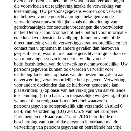
overeenkomsten, alsmede om te voldoen aan verplichtingen
die voortvloeien uit regelgeving inzake de verwerking van
toestemming. Uw persoonsgegevens worden ook verwerkt
ten behoeve van de gerechtvaardigde belangen van de
verwerkingsverantwoordelijke, zoals de uitoefening van
gerechtvaardigde contractuele vorderingen die voortvloeien
uit het Demo-accountcontract of het Contract voor informatie-
en educatieve diensten, beveiliging, fraudepreventie of de
direct marketing van de verwerkingsverantwoordelijke en het
contact met u opnemen in andere gevallen dan hierboven
gespecificeerd, waar dit met name gerechtvaardigd is door een
van u ontvangen verzoek en de reikwijdte van de
bedrijfsactiviteiten van de verwerkingsverantwoordelijke. Uw
persoonsgegevens kunnen ook worden verwerkt voor
marketingdoeleinden op basis van de toestemming die u aan
de verwerkingsverantwoordelijke hebt gegeven. Verwerking
voor andere doeleinden dan de hierboven genoemde kan
plaatsvinden: (i) op basis van het verkrijgen van aanvullende
toestemming, (ii) op basis van toepasselijke wetgeving, of (iii)
wanneer dit verenigbaar is met het doel waarvoor de
persoonsgegevens oorspronkelijk zijn verzameld (Artikel 6,
lid 4, van Verordening (EU) 2016/679 van het Europees
Parlement en de Raad van 27 april 2016 betreffende de
bescherming van natuurlijke personen in verband met de
verwerking van persoonsgegevens en betreffende het vrije