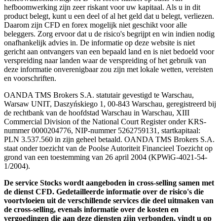
hefboomwerking zijn zeer riskant voor uw kapitaal. Als u in dit
product belegt, kunt u een deel of al het geld dat u belegt, verliezen.
Daarom zijn CFD en forex mogelijk niet geschikt voor alle
beleggers. Zorg ervoor dat u de risico's begrijpt en win indien nodig
onafhankelijk advies in. De informatie op deze website is niet
gericht aan ontvangers van een bepaald land en is niet bedoeld voor
verspreiding naar landen waar de verspreiding of het gebruik van
deze informatie onverenigbaar zou zijn met lokale wetten, vereisten
en voorschriften.
OANDA TMS Brokers S.A. statutair gevestigd te Warschau,
Warsaw UNIT, Daszyńskiego 1, 00-843 Warschau, geregistreerd bij
de rechtbank van de hoofdstad Warschau in Warschau, XIII
Commercial Division of the National Court Register onder KRS-
nummer 0000204776, NIP-nummer 5262759131, startkapitaal:
PLN 3.537.560 in zijn geheel betaald. OANDA TMS Brokers S.A.
staat onder toezicht van de Poolse Autoriteit Financieel Toezicht op
grond van een toestemming van 26 april 2004 (KPWiG-4021-54-
1/2004).
De service Stocks wordt aangeboden in cross-selling samen met
de dienst CFD. Gedetailleerde informatie over de risico's die
voortvloeien uit de verschillende services die deel uitmaken van
de cross-selling, evenals informatie over de kosten en
vergoedingen die aan deze diensten zijn verbonden, vindt u op