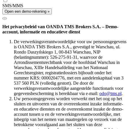
SMS/MMS
Open een demo-rekening »
Het privacybeleid van OANDA TMS Brokers S.A. – Demo-
account, informatie en educatieve dienst
De verwerkingsverantwoordelijke voor uw persoonsgegevens
is OANDA TMS Brokers S.A., gevestigd te Warschau, ul.
Rondo Daszyńskiego 1, 00-843 Warschau, NIP
(belastingnummer): 526-275-91-31, waarvoor de
Arrondissementsrechtbank voor de hoofdstad Warschau in
Warschau, XIIIe Handelsafdeling van het Nationaal
Gerechtsregister, registratiedossiers bijhoudt onder het
nummer KRS: 0000204776, met een aandelenkapitaal van 3
537 560 PLN (volledig gestort). De door de
verwerkingsverantwoordelijke aangestelde functionaris voor
gegevensbescherming is bereikbaar via e-mail:
odo@tms.pl
.
Uw persoonsgegevens worden verwerkt met het oog op het
sluiten en uitvoeren van de overeenkomst inzake informatie-
en educatieve diensten en de overeenkomst inzake de demo-
account tussen u en de verwerkingsverantwoordelijke, met
inbegrip van het nemen van maatregelen op verzoek van de
betrokkene voorafgaand aan het sluiten van deze