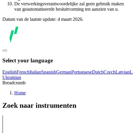
De verwerkingsverantwoordelijke zal geen gebruik maken
van geautomatiseerde besluitvorming ten aanzien van u.
Datum van de laatste update: 4 maart 2026.
Select your language
English
French
Italian
Spanish
German
Portuguese
Dutch
Czech
Latvian
L
Ukrainian
Breadcrumb
Home
Zoek naar instrumenten