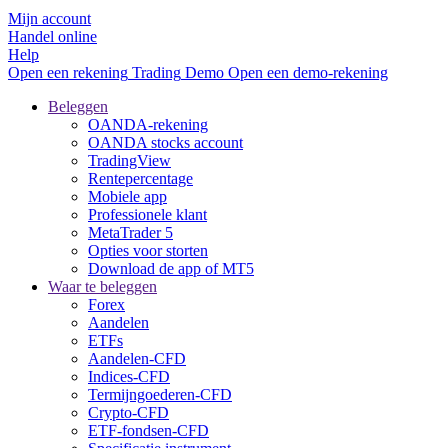
Mijn account
Handel online
Help
Open een rekening
Trading
Demo
Open een demo-rekening
Beleggen
OANDA-rekening
OANDA stocks account
TradingView
Rentepercentage
Mobiele app
Professionele klant
MetaTrader 5
Opties voor storten
Download de app of MT5
Waar te beleggen
Forex
Aandelen
ETFs
Aandelen-CFD
Indices-CFD
Termijngoederen-CFD
Crypto-CFD
ETF-fondsen-CFD