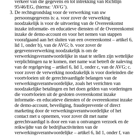
verkeer van die gegevens en tot intrekking van Richtlijn
95/46/EG, (hierna: ‘AVG’).
De rechtsgrondslag voor de verwerking van uw
persoonsgegevens is: a. voor zover de verwerking
noodzakelijk is voor de uitvoering van de Overeenkomst
inzake informatie- en educatieve diensten of de Overeenkomst
inzake de demo-account en voor het nemen van stappen
voorafgaand aan het sluiten van een overeenkomst – artikel 6,
lid 1, onder b), van de AVG; b. voor zover de
gegevensverwerking noodzakelijk is om de
verwerkingsverantwoordelijke in staat te stellen zijn wettelijke
verplichtingen na te komen, met name wat betreft de naleving
van de regelgeving – artikel 6, lid 1, onder c, van de AVG; c.
voor zover de verwerking noodzakelijk is voor doeleinden die
voortvloeien uit de gerechtvaardigde belangen van de
verwerkingsverantwoordelijke, zoals het verrichten van
noodzakelijke betalingen en het doen gelden van vorderingen
die voortvloeien uit de gesloten overeenkomst inzake
informatie- en educatieve diensten of de overeenkomst inzake
de demo-account, beveiliging, fraudepreventie of direct
marketing door de verwerkingsverantwoordelijke of het
contact met u opnemen, voor zover dit met name
gerechtvaardigd is door een van u ontvangen verzoek en de
reikwijdte van de bedrijfsactiviteiten van de
verwerkingsverantwoordelijke – artikel 6, lid 1, onder f, van