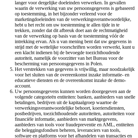
langer voor dergelijke doeleinden verwerken. In gevallen
waarin de verwerking van uw persoonsgegevens is gebaseerd
op toestemming, in het bijzonder verleend voor de
marketingdoeleinden van de verwerkingsverantwoordelijke,
hebt u het recht om uw toestemming te allen tijde in te
trekken, zonder dat dit afbreuk doet aan de rechtmatigheid
van de verwerking op basis van de toestemming vóór de
intrekking ervan. Als u van mening bent dat uw gegevens in
strijd met de wettelijke voorschriften worden verwerkt, kunt u
een klacht indienen bij de bevoegde toezichthoudende
autoriteit, namelijk de voorzitter van het Bureau voor de
bescherming van persoonsgegevens in Polen.
Het verstrekken van gegevens is vrijwillig, maar noodzakelijk
voor het sluiten van de overeenkomst inzake informatie- en
educatieve diensten en de overeenkomst inzake de demo-
account.
Uw persoonsgegevens kunnen worden doorgegeven aan de
volgende categorieën entiteiten: banken, aanbieders van snelle
betalingen, bedrijven uit de kapitaalgroep waartoe de
verwerkingsverantwoordelijke behoort, koeriersdiensten,
postbedrijven, toezichthoudende autoriteiten, autoriteiten voor
financiële informatie, aanbieders van marktgegevens,
aanbieders van tools voor fraudepreventie en AML, entiteiten
die beleggingsfondsen beheren, leveranciers van tools,
software en platforms voor het afhandelen van transacties en