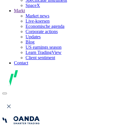
Specificatie instrument
SpaceX
Markt
Market news
Live-koersen
Economische agenda
Corporate actions
Updates
Blog
US earnings season
Learn TradingView
Client sentiment
Contact