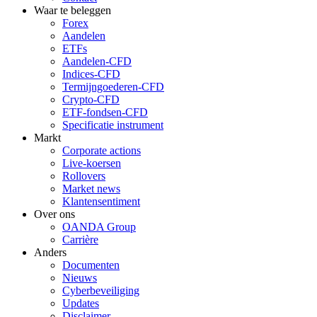
Waar te beleggen
Forex
Aandelen
ETFs
Aandelen-CFD
Indices-CFD
Termijngoederen-CFD
Crypto-CFD
ETF-fondsen-CFD
Specificatie instrument
Markt
Corporate actions
Live-koersen
Rollovers
Market news
Klantensentiment
Over ons
OANDA Group
Carrière
Anders
Documenten
Nieuws
Cyberbeveiliging
Updates
Disclaimer