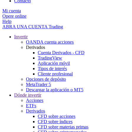
Contacto
Mi cuenta
Opere online
Help
ABRA UNA CUENTA
Trading
Invertir
OANDA cuenta acciones
Derivados
Cuenta Derivados - CFD
TradingView
Aplicación móvil
Tipos de interés
Cliente profesional
Opciones de depósito
MetaTrader 5
Descargar la aplicación o MT5
Dónde invertir
Acciones
ETFs
Derivados
CFD sobre acciones
CFD sobre índices
CFD sobre materias primas