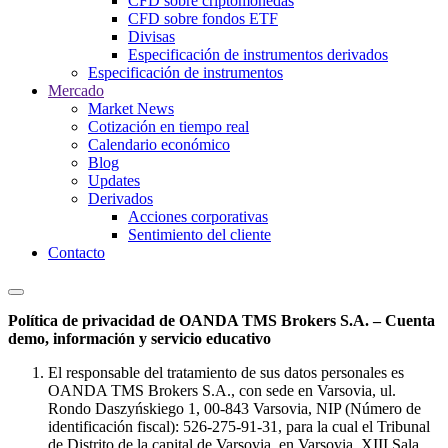
CFD sobre criptomonedas
CFD sobre fondos ETF
Divisas
Especificación de instrumentos derivados
Especificación de instrumentos
Mercado
Market News
Cotización en tiempo real
Calendario económico
Blog
Updates
Derivados
Acciones corporativas
Sentimiento del cliente
Contacto
Política de privacidad de OANDA TMS Brokers S.A. – Cuenta
demo, información y servicio educativo
El responsable del tratamiento de sus datos personales es
OANDA TMS Brokers S.A., con sede en Varsovia, ul.
Rondo Daszyńskiego 1, 00-843 Varsovia, NIP (Número de
identificación fiscal): 526-275-91-31, para la cual el Tribunal
de Distrito de la capital de Varsovia, en Varsovia, XIII Sala