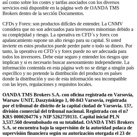
así como sobre los costes y tarifas asociados con los diversos
servicios está disponible en la página web de OANDA TMS
Brokers dentro de la sección Documentos.
CFDs y Forex: son productos difíciles de entender. La CNMV
considera que no son adecuados para inversores minoristas debido a
su complejidad y riesgo. La operativa en CFD´s y forex con
apalancamiento supone un alto riesgo para su capital. Si usted
invierte en estos productos puede perder parte o todo su dinero. Por
tanto, la operativa en CFD´s y forex puede no ser adecuada para
todos los inversores. Debe estar seguro y entender los riesgos que
implican y si es necesario buscar asesoramiento independiente. La
información contenida en esta página web no se dirige a ningún país
específico y no pretende la distribución del producto en países
donde la distribución y uso de esta información sea incompatible
con las leyes, regulaciones y requisitos locales.
OANDA TMS Brokers S.A. con oficina registrada en Varsovia,
Warsaw UNIT, Daszyńskiego 1, 00-843 Varsovia, registrada
por el tribunal de distrito de la capital ciudad de Varsovia. 13?,
división comercial del tribunal nacional. Registrada con el n?
KRS 0000204776 y NIP 5262759131. Capital inicial PLN
3,537.560 desembolsado en su totalidad. OANDA TMS Brokers
S.A. se encuentra bajo la supervisión de la autoridad polaca de
supervisión financiera según su autorización otorgada el 23 de