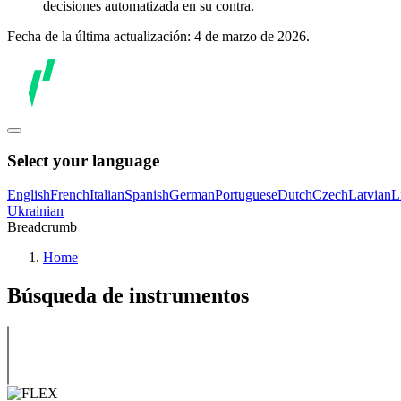
decisiones automatizada en su contra.
Fecha de la última actualización: 4 de marzo de 2026.
Select your language
English
French
Italian
Spanish
German
Portuguese
Dutch
Czech
Latvian
L
Ukrainian
Breadcrumb
Home
Búsqueda de instrumentos