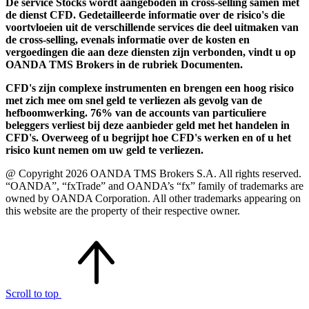
De service Stocks wordt aangeboden in cross-selling samen met
de dienst CFD. Gedetailleerde informatie over de risico's die
voortvloeien uit de verschillende services die deel uitmaken van
de cross-selling, evenals informatie over de kosten en
vergoedingen die aan deze diensten zijn verbonden, vindt u op
OANDA TMS Brokers in de rubriek Documenten.
CFD's zijn complexe instrumenten en brengen een hoog risico
met zich mee om snel geld te verliezen als gevolg van de
hefboomwerking. 76% van de accounts van particuliere
beleggers verliest bij deze aanbieder geld met het handelen in
CFD's. Overweeg of u begrijpt hoe CFD's werken en of u het
risico kunt nemen om uw geld te verliezen.
@ Copyright 2026 OANDA TMS Brokers S.A. All rights reserved.
“OANDA”, “fxTrade” and OANDA’s “fx” family of trademarks are
owned by OANDA Corporation. All other trademarks appearing on
this website are the property of their respective owner.
Scroll to top