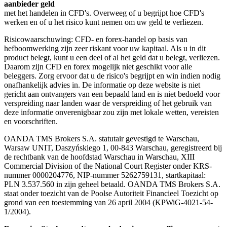
aanbieder geld
met het handelen in CFD's. Overweeg of u begrijpt hoe CFD's
werken en of u het risico kunt nemen om uw geld te verliezen.
Risicowaarschuwing: CFD- en forex-handel op basis van
hefboomwerking zijn zeer riskant voor uw kapitaal. Als u in dit
product belegt, kunt u een deel of al het geld dat u belegt, verliezen.
Daarom zijn CFD en forex mogelijk niet geschikt voor alle
beleggers. Zorg ervoor dat u de risico's begrijpt en win indien nodig
onafhankelijk advies in. De informatie op deze website is niet
gericht aan ontvangers van een bepaald land en is niet bedoeld voor
verspreiding naar landen waar de verspreiding of het gebruik van
deze informatie onverenigbaar zou zijn met lokale wetten, vereisten
en voorschriften.
OANDA TMS Brokers S.A. statutair gevestigd te Warschau,
Warsaw UNIT, Daszyńskiego 1, 00-843 Warschau, geregistreerd bij
de rechtbank van de hoofdstad Warschau in Warschau, XIII
Commercial Division of the National Court Register onder KRS-
nummer 0000204776, NIP-nummer 5262759131, startkapitaal:
PLN 3.537.560 in zijn geheel betaald. OANDA TMS Brokers S.A.
staat onder toezicht van de Poolse Autoriteit Financieel Toezicht op
grond van een toestemming van 26 april 2004 (KPWiG-4021-54-
1/2004).