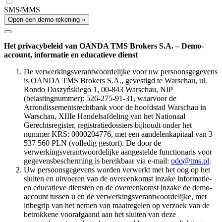
SMS/MMS
Open een demo-rekening »
Het privacybeleid van OANDA TMS Brokers S.A. – Demo-
account, informatie en educatieve dienst
De verwerkingsverantwoordelijke voor uw persoonsgegevens
is OANDA TMS Brokers S.A., gevestigd te Warschau, ul.
Rondo Daszyńskiego 1, 00-843 Warschau, NIP
(belastingnummer): 526-275-91-31, waarvoor de
Arrondissementsrechtbank voor de hoofdstad Warschau in
Warschau, XIIIe Handelsafdeling van het Nationaal
Gerechtsregister, registratiedossiers bijhoudt onder het
nummer KRS: 0000204776, met een aandelenkapitaal van 3
537 560 PLN (volledig gestort). De door de
verwerkingsverantwoordelijke aangestelde functionaris voor
gegevensbescherming is bereikbaar via e-mail:
odo@tms.pl
.
Uw persoonsgegevens worden verwerkt met het oog op het
sluiten en uitvoeren van de overeenkomst inzake informatie-
en educatieve diensten en de overeenkomst inzake de demo-
account tussen u en de verwerkingsverantwoordelijke, met
inbegrip van het nemen van maatregelen op verzoek van de
betrokkene voorafgaand aan het sluiten van deze