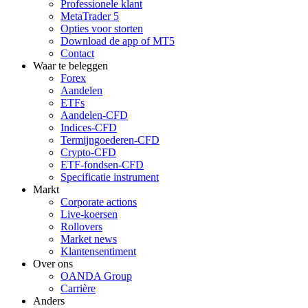
Professionele klant
MetaTrader 5
Opties voor storten
Download de app of MT5
Contact
Waar te beleggen
Forex
Aandelen
ETFs
Aandelen-CFD
Indices-CFD
Termijngoederen-CFD
Crypto-CFD
ETF-fondsen-CFD
Specificatie instrument
Markt
Corporate actions
Live-koersen
Rollovers
Market news
Klantensentiment
Over ons
OANDA Group
Carrière
Anders