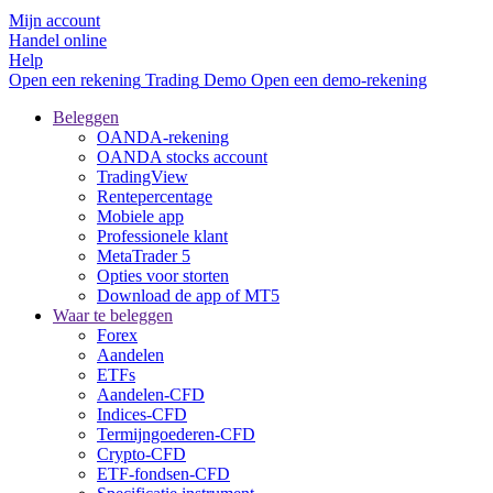
Mijn account
Handel online
Help
Open een rekening
Trading
Demo
Open een demo-rekening
Beleggen
OANDA-rekening
OANDA stocks account
TradingView
Rentepercentage
Mobiele app
Professionele klant
MetaTrader 5
Opties voor storten
Download de app of MT5
Waar te beleggen
Forex
Aandelen
ETFs
Aandelen-CFD
Indices-CFD
Termijngoederen-CFD
Crypto-CFD
ETF-fondsen-CFD