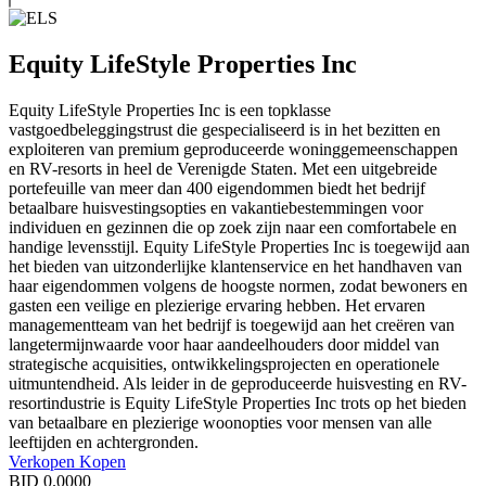
Equity LifeStyle Properties Inc
Equity LifeStyle Properties Inc is een topklasse
vastgoedbeleggingstrust die gespecialiseerd is in het bezitten en
exploiteren van premium geproduceerde woninggemeenschappen
en RV-resorts in heel de Verenigde Staten. Met een uitgebreide
portefeuille van meer dan 400 eigendommen biedt het bedrijf
betaalbare huisvestingsopties en vakantiebestemmingen voor
individuen en gezinnen die op zoek zijn naar een comfortabele en
handige levensstijl. Equity LifeStyle Properties Inc is toegewijd aan
het bieden van uitzonderlijke klantenservice en het handhaven van
haar eigendommen volgens de hoogste normen, zodat bewoners en
gasten een veilige en plezierige ervaring hebben. Het ervaren
managementteam van het bedrijf is toegewijd aan het creëren van
langetermijnwaarde voor haar aandeelhouders door middel van
strategische acquisities, ontwikkelingsprojecten en operationele
uitmuntendheid. Als leider in de geproduceerde huisvesting en RV-
resortindustrie is Equity LifeStyle Properties Inc trots op het bieden
van betaalbare en plezierige woonopties voor mensen van alle
leeftijden en achtergronden.
Verkopen
Kopen
BID
0.0000