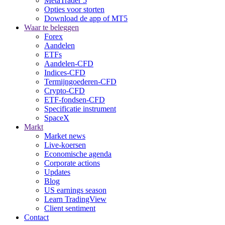
MetaTrader 5
Opties voor storten
Download de app of MT5
Waar te beleggen
Forex
Aandelen
ETFs
Aandelen-CFD
Indices-CFD
Termijngoederen-CFD
Crypto-CFD
ETF-fondsen-CFD
Specificatie instrument
SpaceX
Markt
Market news
Live-koersen
Economische agenda
Corporate actions
Updates
Blog
US earnings season
Learn TradingView
Client sentiment
Contact