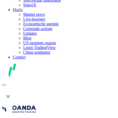
Specificatie instrument
SpaceX
Markt
Market news
Live-koersen
Economische agenda
Corporate actions
Updates
Blog
US earnings season
Learn TradingView
Client sentiment
Contact