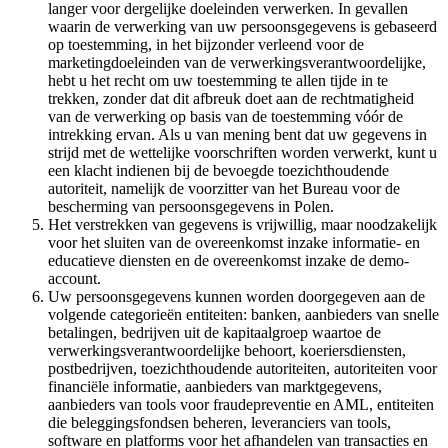
langer voor dergelijke doeleinden verwerken. In gevallen
waarin de verwerking van uw persoonsgegevens is gebaseerd
op toestemming, in het bijzonder verleend voor de
marketingdoeleinden van de verwerkingsverantwoordelijke,
hebt u het recht om uw toestemming te allen tijde in te
trekken, zonder dat dit afbreuk doet aan de rechtmatigheid
van de verwerking op basis van de toestemming vóór de
intrekking ervan. Als u van mening bent dat uw gegevens in
strijd met de wettelijke voorschriften worden verwerkt, kunt u
een klacht indienen bij de bevoegde toezichthoudende
autoriteit, namelijk de voorzitter van het Bureau voor de
bescherming van persoonsgegevens in Polen.
Het verstrekken van gegevens is vrijwillig, maar noodzakelijk
voor het sluiten van de overeenkomst inzake informatie- en
educatieve diensten en de overeenkomst inzake de demo-
account.
Uw persoonsgegevens kunnen worden doorgegeven aan de
volgende categorieën entiteiten: banken, aanbieders van snelle
betalingen, bedrijven uit de kapitaalgroep waartoe de
verwerkingsverantwoordelijke behoort, koeriersdiensten,
postbedrijven, toezichthoudende autoriteiten, autoriteiten voor
financiële informatie, aanbieders van marktgegevens,
aanbieders van tools voor fraudepreventie en AML, entiteiten
die beleggingsfondsen beheren, leveranciers van tools,
software en platforms voor het afhandelen van transacties en