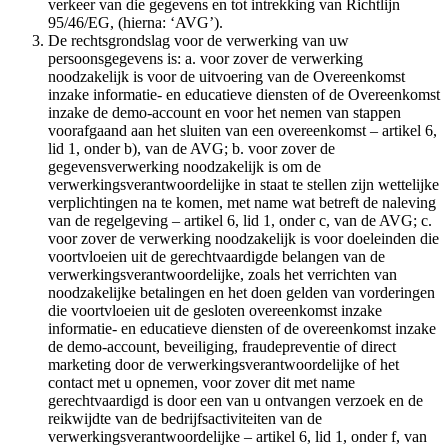
verkeer van die gegevens en tot intrekking van Richtlijn
95/46/EG, (hierna: ‘AVG’).
De rechtsgrondslag voor de verwerking van uw
persoonsgegevens is: a. voor zover de verwerking
noodzakelijk is voor de uitvoering van de Overeenkomst
inzake informatie- en educatieve diensten of de Overeenkomst
inzake de demo-account en voor het nemen van stappen
voorafgaand aan het sluiten van een overeenkomst – artikel 6,
lid 1, onder b), van de AVG; b. voor zover de
gegevensverwerking noodzakelijk is om de
verwerkingsverantwoordelijke in staat te stellen zijn wettelijke
verplichtingen na te komen, met name wat betreft de naleving
van de regelgeving – artikel 6, lid 1, onder c, van de AVG; c.
voor zover de verwerking noodzakelijk is voor doeleinden die
voortvloeien uit de gerechtvaardigde belangen van de
verwerkingsverantwoordelijke, zoals het verrichten van
noodzakelijke betalingen en het doen gelden van vorderingen
die voortvloeien uit de gesloten overeenkomst inzake
informatie- en educatieve diensten of de overeenkomst inzake
de demo-account, beveiliging, fraudepreventie of direct
marketing door de verwerkingsverantwoordelijke of het
contact met u opnemen, voor zover dit met name
gerechtvaardigd is door een van u ontvangen verzoek en de
reikwijdte van de bedrijfsactiviteiten van de
verwerkingsverantwoordelijke – artikel 6, lid 1, onder f, van