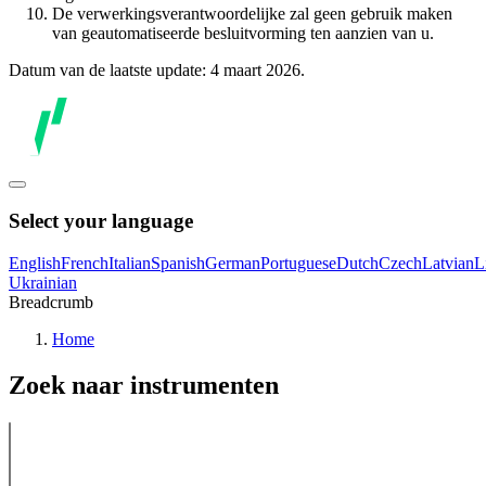
De verwerkingsverantwoordelijke zal geen gebruik maken
van geautomatiseerde besluitvorming ten aanzien van u.
Datum van de laatste update: 4 maart 2026.
Select your language
English
French
Italian
Spanish
German
Portuguese
Dutch
Czech
Latvian
L
Ukrainian
Breadcrumb
Home
Zoek naar instrumenten