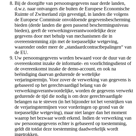
Bij de doorgifte van persoonsgegevens naar derde landen,
d.w.z. naar ontvangers die buiten de Europese Economische
Ruimte of Zwitserland zijn gevestigd, in landen die volgens
de Europese Commissie onvoldoende gegevensbescherming
bieden (derde landen die geen passend beschermingsniveau
bieden), geeft de verwerkingsverantwoordelijke deze
gegevens door met behulp van mechanismen die in
overeenstemming zijn met de toepasselijke wetgeving,
waaronder onder meer de „standaardcontractbepalingen“ van
de EU.
Uw persoonsgegevens worden bewaard voor de duur van de
overeenkomst inzake de informatie- en voorlichtingsdienst of
de overeenkomst inzake de demo-account, en ook na
beëindiging daarvan gedurende de wettelijke
verjaringstermijn. Voor zover de verwerking van gegevens is
gebaseerd op het gerechtvaardigd belang van de
verwerkingsverantwoordelijke, worden de gegevens verwerkt
gedurende de tijd die nodig is om deze gerechtvaardigde
belangen na te streven (in het bijzonder tot het verstrijken van
de verjaringstermijnen voor vorderingen op grond van de
toepasselijke wetgeving), maar niet langer dan het moment
waarop het bezwaar wordt erkend. Indien de verwerking van
uw persoonsgegevens echter is gebaseerd op toestemming,
geldt dit totdat deze toestemming daadwerkelijk wordt
ingetrokken.