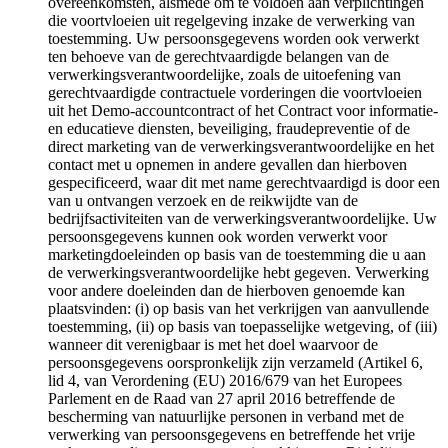
overeenkomsten, alsmede om te voldoen aan verplichtingen
die voortvloeien uit regelgeving inzake de verwerking van
toestemming. Uw persoonsgegevens worden ook verwerkt
ten behoeve van de gerechtvaardigde belangen van de
verwerkingsverantwoordelijke, zoals de uitoefening van
gerechtvaardigde contractuele vorderingen die voortvloeien
uit het Demo-accountcontract of het Contract voor informatie-
en educatieve diensten, beveiliging, fraudepreventie of de
direct marketing van de verwerkingsverantwoordelijke en het
contact met u opnemen in andere gevallen dan hierboven
gespecificeerd, waar dit met name gerechtvaardigd is door een
van u ontvangen verzoek en de reikwijdte van de
bedrijfsactiviteiten van de verwerkingsverantwoordelijke. Uw
persoonsgegevens kunnen ook worden verwerkt voor
marketingdoeleinden op basis van de toestemming die u aan
de verwerkingsverantwoordelijke hebt gegeven. Verwerking
voor andere doeleinden dan de hierboven genoemde kan
plaatsvinden: (i) op basis van het verkrijgen van aanvullende
toestemming, (ii) op basis van toepasselijke wetgeving, of (iii)
wanneer dit verenigbaar is met het doel waarvoor de
persoonsgegevens oorspronkelijk zijn verzameld (Artikel 6,
lid 4, van Verordening (EU) 2016/679 van het Europees
Parlement en de Raad van 27 april 2016 betreffende de
bescherming van natuurlijke personen in verband met de
verwerking van persoonsgegevens en betreffende het vrije