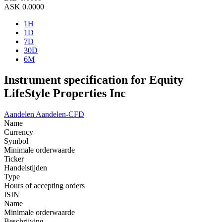
ASK
0.0000
1H
1D
7D
30D
6M
Instrument specification for Equity
LifeStyle Properties Inc
Aandelen
Aandelen-CFD
Name
Currency
Symbol
Minimale orderwaarde
Ticker
Handelstijden
Type
Hours of accepting orders
ISIN
Name
Minimale orderwaarde
Beschrijving