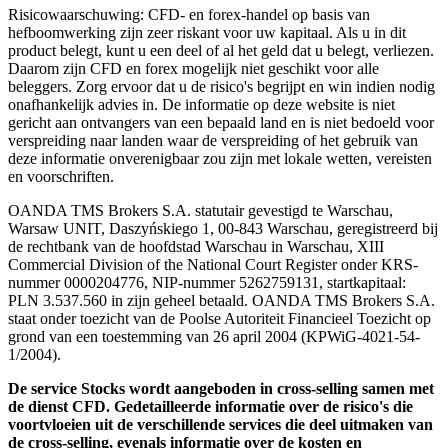
Risicowaarschuwing: CFD- en forex-handel op basis van
hefboomwerking zijn zeer riskant voor uw kapitaal. Als u in dit
product belegt, kunt u een deel of al het geld dat u belegt, verliezen.
Daarom zijn CFD en forex mogelijk niet geschikt voor alle
beleggers. Zorg ervoor dat u de risico's begrijpt en win indien nodig
onafhankelijk advies in. De informatie op deze website is niet
gericht aan ontvangers van een bepaald land en is niet bedoeld voor
verspreiding naar landen waar de verspreiding of het gebruik van
deze informatie onverenigbaar zou zijn met lokale wetten, vereisten
en voorschriften.
OANDA TMS Brokers S.A. statutair gevestigd te Warschau,
Warsaw UNIT, Daszyńskiego 1, 00-843 Warschau, geregistreerd bij
de rechtbank van de hoofdstad Warschau in Warschau, XIII
Commercial Division of the National Court Register onder KRS-
nummer 0000204776, NIP-nummer 5262759131, startkapitaal:
PLN 3.537.560 in zijn geheel betaald. OANDA TMS Brokers S.A.
staat onder toezicht van de Poolse Autoriteit Financieel Toezicht op
grond van een toestemming van 26 april 2004 (KPWiG-4021-54-
1/2004).
De service Stocks wordt aangeboden in cross-selling samen met
de dienst CFD. Gedetailleerde informatie over de risico's die
voortvloeien uit de verschillende services die deel uitmaken van
de cross-selling, evenals informatie over de kosten en