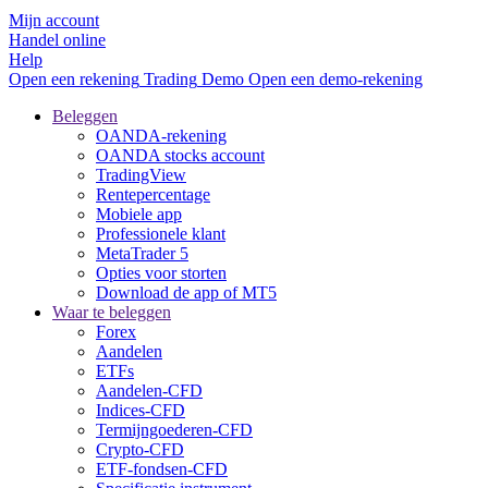
Mijn account
Handel online
Help
Open een rekening
Trading
Demo
Open een demo-rekening
Beleggen
OANDA-rekening
OANDA stocks account
TradingView
Rentepercentage
Mobiele app
Professionele klant
MetaTrader 5
Opties voor storten
Download de app of MT5
Waar te beleggen
Forex
Aandelen
ETFs
Aandelen-CFD
Indices-CFD
Termijngoederen-CFD
Crypto-CFD
ETF-fondsen-CFD