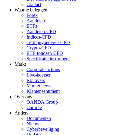
Contact
Waar te beleggen
Forex
Aandelen
ETFs
Aandelen-CFD
Indices-CFD
Termijngoederen-CFD
Crypto-CFD
ETF-fondsen-CFD
Specificatie instrument
Markt
Corporate actions
Live-koersen
Rollovers
Market news
Klantensentiment
Over ons
OANDA Group
Carrière
Anders
Documenten
Nieuws
Cyberbeveiliging
Updates