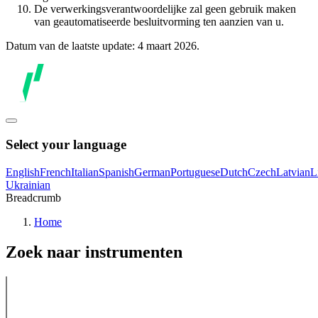
De verwerkingsverantwoordelijke zal geen gebruik maken
van geautomatiseerde besluitvorming ten aanzien van u.
Datum van de laatste update: 4 maart 2026.
Select your language
English
French
Italian
Spanish
German
Portuguese
Dutch
Czech
Latvian
L
Ukrainian
Breadcrumb
Home
Zoek naar instrumenten