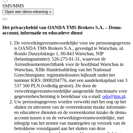
SMS/MMS
Open een demo-rekening »
Het privacybeleid van OANDA TMS Brokers S.A. – Demo-
account, informatie en educatieve dienst
De verwerkingsverantwoordelijke voor uw persoonsgegevens
is OANDA TMS Brokers S.A., gevestigd te Warschau, ul.
Rondo Daszyńskiego 1, 00-843 Warschau, NIP
(belastingnummer): 526-275-91-31, waarvoor de
Arrondissementsrechtbank voor de hoofdstad Warschau in
Warschau, XIIIe Handelsafdeling van het Nationaal
Gerechtsregister, registratiedossiers bijhoudt onder het
nummer KRS: 0000204776, met een aandelenkapitaal van 3
537 560 PLN (volledig gestort). De door de
verwerkingsverantwoordelijke aangestelde functionaris voor
gegevensbescherming is bereikbaar via e-mail:
odo@tms.pl
.
Uw persoonsgegevens worden verwerkt met het oog op het
sluiten en uitvoeren van de overeenkomst inzake informatie-
en educatieve diensten en de overeenkomst inzake de demo-
account tussen u en de verwerkingsverantwoordelijke, met
inbegrip van het nemen van maatregelen op verzoek van de
betrokkene voorafgaand aan het sluiten van deze