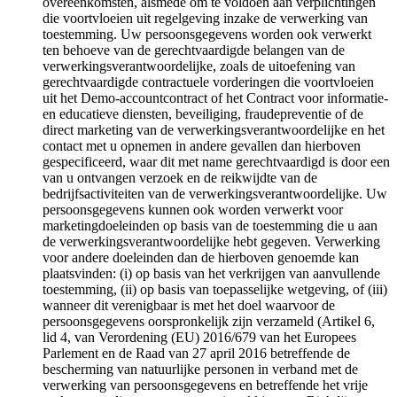
overeenkomsten, alsmede om te voldoen aan verplichtingen
die voortvloeien uit regelgeving inzake de verwerking van
toestemming. Uw persoonsgegevens worden ook verwerkt
ten behoeve van de gerechtvaardigde belangen van de
verwerkingsverantwoordelijke, zoals de uitoefening van
gerechtvaardigde contractuele vorderingen die voortvloeien
uit het Demo-accountcontract of het Contract voor informatie-
en educatieve diensten, beveiliging, fraudepreventie of de
direct marketing van de verwerkingsverantwoordelijke en het
contact met u opnemen in andere gevallen dan hierboven
gespecificeerd, waar dit met name gerechtvaardigd is door een
van u ontvangen verzoek en de reikwijdte van de
bedrijfsactiviteiten van de verwerkingsverantwoordelijke. Uw
persoonsgegevens kunnen ook worden verwerkt voor
marketingdoeleinden op basis van de toestemming die u aan
de verwerkingsverantwoordelijke hebt gegeven. Verwerking
voor andere doeleinden dan de hierboven genoemde kan
plaatsvinden: (i) op basis van het verkrijgen van aanvullende
toestemming, (ii) op basis van toepasselijke wetgeving, of (iii)
wanneer dit verenigbaar is met het doel waarvoor de
persoonsgegevens oorspronkelijk zijn verzameld (Artikel 6,
lid 4, van Verordening (EU) 2016/679 van het Europees
Parlement en de Raad van 27 april 2016 betreffende de
bescherming van natuurlijke personen in verband met de
verwerking van persoonsgegevens en betreffende het vrije