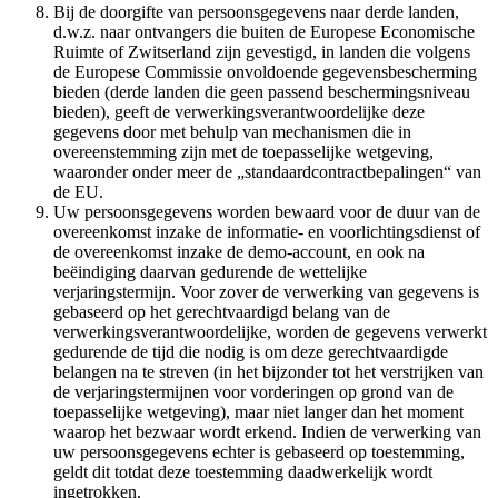
Bij de doorgifte van persoonsgegevens naar derde landen,
d.w.z. naar ontvangers die buiten de Europese Economische
Ruimte of Zwitserland zijn gevestigd, in landen die volgens
de Europese Commissie onvoldoende gegevensbescherming
bieden (derde landen die geen passend beschermingsniveau
bieden), geeft de verwerkingsverantwoordelijke deze
gegevens door met behulp van mechanismen die in
overeenstemming zijn met de toepasselijke wetgeving,
waaronder onder meer de „standaardcontractbepalingen“ van
de EU.
Uw persoonsgegevens worden bewaard voor de duur van de
overeenkomst inzake de informatie- en voorlichtingsdienst of
de overeenkomst inzake de demo-account, en ook na
beëindiging daarvan gedurende de wettelijke
verjaringstermijn. Voor zover de verwerking van gegevens is
gebaseerd op het gerechtvaardigd belang van de
verwerkingsverantwoordelijke, worden de gegevens verwerkt
gedurende de tijd die nodig is om deze gerechtvaardigde
belangen na te streven (in het bijzonder tot het verstrijken van
de verjaringstermijnen voor vorderingen op grond van de
toepasselijke wetgeving), maar niet langer dan het moment
waarop het bezwaar wordt erkend. Indien de verwerking van
uw persoonsgegevens echter is gebaseerd op toestemming,
geldt dit totdat deze toestemming daadwerkelijk wordt
ingetrokken.