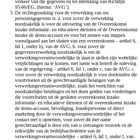
verkeer van die gegevens en tot intrekking van Richtlijn
95/46/EG, (hierna: ‘AVG’).
De rechtsgrondslag voor de verwerking van uw
persoonsgegevens is: a. voor zover de verwerking
noodzakelijk is voor de uitvoering van de Overeenkomst
inzake informatie- en educatieve diensten of de Overeenkomst
inzake de demo-account en voor het nemen van stappen
voorafgaand aan het sluiten van een overeenkomst – artikel 6,
lid 1, onder b), van de AVG; b. voor zover de
gegevensverwerking noodzakelijk is om de
verwerkingsverantwoordelijke in staat te stellen zijn wettelijke
verplichtingen na te komen, met name wat betreft de naleving
van de regelgeving – artikel 6, lid 1, onder c, van de AVG; c.
voor zover de verwerking noodzakelijk is voor doeleinden die
voortvloeien uit de gerechtvaardigde belangen van de
verwerkingsverantwoordelijke, zoals het verrichten van
noodzakelijke betalingen en het doen gelden van vorderingen
die voortvloeien uit de gesloten overeenkomst inzake
informatie- en educatieve diensten of de overeenkomst inzake
de demo-account, beveiliging, fraudepreventie of direct
marketing door de verwerkingsverantwoordelijke of het
contact met u opnemen, voor zover dit met name
gerechtvaardigd is door een van u ontvangen verzoek en de
reikwijdte van de bedrijfsactiviteiten van de
verwerkingsverantwoordelijke – artikel 6, lid 1, onder f, van