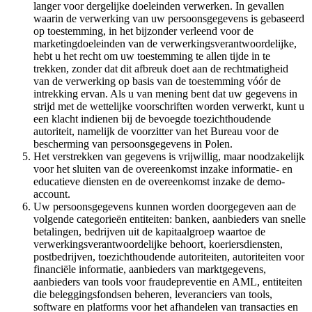
langer voor dergelijke doeleinden verwerken. In gevallen
waarin de verwerking van uw persoonsgegevens is gebaseerd
op toestemming, in het bijzonder verleend voor de
marketingdoeleinden van de verwerkingsverantwoordelijke,
hebt u het recht om uw toestemming te allen tijde in te
trekken, zonder dat dit afbreuk doet aan de rechtmatigheid
van de verwerking op basis van de toestemming vóór de
intrekking ervan. Als u van mening bent dat uw gegevens in
strijd met de wettelijke voorschriften worden verwerkt, kunt u
een klacht indienen bij de bevoegde toezichthoudende
autoriteit, namelijk de voorzitter van het Bureau voor de
bescherming van persoonsgegevens in Polen.
Het verstrekken van gegevens is vrijwillig, maar noodzakelijk
voor het sluiten van de overeenkomst inzake informatie- en
educatieve diensten en de overeenkomst inzake de demo-
account.
Uw persoonsgegevens kunnen worden doorgegeven aan de
volgende categorieën entiteiten: banken, aanbieders van snelle
betalingen, bedrijven uit de kapitaalgroep waartoe de
verwerkingsverantwoordelijke behoort, koeriersdiensten,
postbedrijven, toezichthoudende autoriteiten, autoriteiten voor
financiële informatie, aanbieders van marktgegevens,
aanbieders van tools voor fraudepreventie en AML, entiteiten
die beleggingsfondsen beheren, leveranciers van tools,
software en platforms voor het afhandelen van transacties en