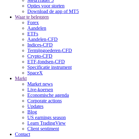
MetaTrader 5
Opties voor storten
Download de app of MT5
Waar te beleggen
Forex
Aandelen
ETFs
Aandelen-CFD
Indices-CFD
Termijngoederen-CFD
Crypto-CFD
ETF-fondsen-CFD
Specificatie instrument
SpaceX
Markt
Market news
Live-koersen
Economische agenda
Corporate actions
Updates
Blog
US earnings season
Learn TradingView
Client sentiment
Contact