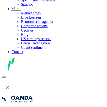
Specificatie instrument
SpaceX
Markt
Market news
Live-koersen
Economische agenda
Corporate actions
Updates
Blog
US earnings season
Learn TradingView
Client sentiment
Contact