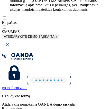
Sutinku gauti „OANDA TMS Brokers S.A.” rinkodaros
informaciją apie produktus ir paslaugas, pvz., naujienas ir
akcijas, naudojant pateiktus kontaktinius duomenis:
El. paštas
SMS/MMS
ATSIDARYKITE DEMO SĄSKAITĄ »
go to client zone
Užpildykite formą
Atidarykite nemokamą OANDA demo sąskaitą
Rodo section