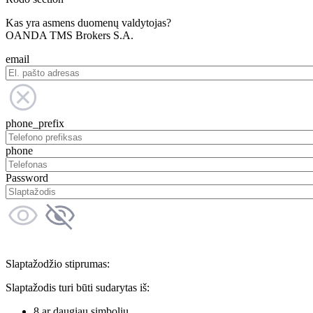
Kas yra asmens duomenų valdytojas?
OANDA TMS Brokers S.A.
email
phone_prefix
phone
Password
Slaptažodžio stiprumas:
Slaptažodis turi būti sudarytas iš:
8 ar daugiau simbolių