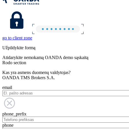
go to client zone
Užpildykite formą
Atidarykite nemokamą OANDA demo sąskaitą
Rodo section
Kas yra asmens duomenų valdytojas?
OANDA TMS Brokers S.A.
email
phone_prefix
phone