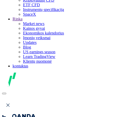
Kriptovaliutų CFD
ETF CFD
Instrumentų specifikacija
SpaceX
Rinka
Market news
Kainos gyvai
Ekonomikos kalendorius
Įmonių veiksmai
Updates
Blog
US earnings season
Learn TradingView
Klientų nuomonė
kontaktas