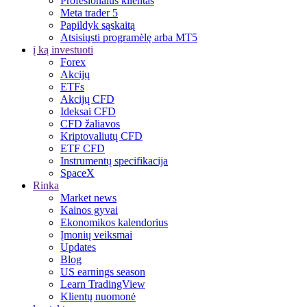
Profesionalus klientas
Meta trader 5
Papildyk sąskaitą
Atsisiųsti programėlę arba MT5
į ką investuoti
Forex
Akcijų
ETFs
Akcijų CFD
Ideksai CFD
CFD žaliavos
Kriptovaliutų CFD
ETF CFD
Instrumentų specifikacija
SpaceX
Rinka
Market news
Kainos gyvai
Ekonomikos kalendorius
Įmonių veiksmai
Updates
Blog
US earnings season
Learn TradingView
Klientų nuomonė