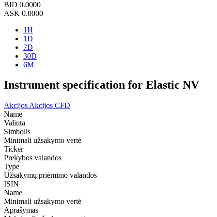
BID
0.0000
ASK
0.0000
1H
1D
7D
30D
6M
Instrument specification for Elastic NV
Akcijos
Akcijos CFD
Name
Valiuta
Simbolis
Minimali užsakymo vertė
Ticker
Prekybos valandos
Type
Užsakymų priėmimo valandos
ISIN
Name
Minimali užsakymo vertė
Aprašymas