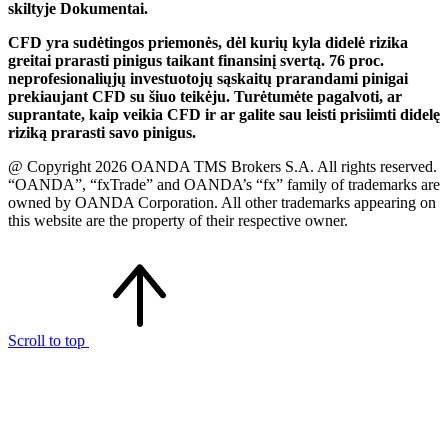
skiltyje Dokumentai.
CFD yra sudėtingos priemonės, dėl kurių kyla didelė rizika
greitai prarasti pinigus taikant finansinį svertą. 76 proc.
neprofesionaliųjų investuotojų sąskaitų prarandami pinigai
prekiaujant CFD su šiuo teikėju. Turėtumėte pagalvoti, ar
suprantate, kaip veikia CFD ir ar galite sau leisti prisiimti didelę
riziką prarasti savo pinigus.
@ Copyright 2026 OANDA TMS Brokers S.A. All rights reserved.
“OANDA”, “fxTrade” and OANDA’s “fx” family of trademarks are
owned by OANDA Corporation. All other trademarks appearing on
this website are the property of their respective owner.
Scroll to top