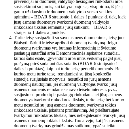
prevencijai ar duomenų valdytojo tiesioginei rinkodarai arba
susisiekimui su jumis, kai tai yra pagrįsta, visų pirma, iš jūsų
gautu užklausimu ir duomenų valdytojo verslo veiklos
apimtimi – BDAR 6 straipsnio 1 dalies f punktas; d. tiek, kiek
jūsų asmens duomenys tvarkomi duomenų valdytojo
rinkodaros tikslais remiantis jūsų sutikimu – BDAR 6
straipsnio 1 dalies a punktas.
Turite teisę susipažinti su savo asmens duomenimis, teisę juos
ištaisyti, ištrinti ir teisę apriboti duomenų tvarkymą. Jeigu
duomenų tvarkymas yra būtinas Informacinių ir švietimo
paslaugų sutarčiai arba Demonstracinės sąskaitos sutarčiai,
kurios šalis esate, įgyvendinti arba imtis veiksmų pagal jūsų
prašymą prieš sudarant šias sutartis (BDAR 6 straipsnio 1
dalies b punktas), taip pat turite teisę perkelti duomenis. Bet
kuriuo metu turite teisę, remdamiesi su jūsų konkrečia
situacija susijusiais motyvais, nesutikti su jūsų asmens
duomenų naudojimu, jei duomenų valdytojas tvarko jūsų
asmens duomenis remdamasis savo teisėtu interesu, pvz.,
susijusiu su produktų ir paslaugų rinkodara. Jei jūsų asmens
duomenys tvarkomi rinkodaros tikslais, turite teisę bet kuriuo
metu nesutikti su jūsų asmens duomenų tvarkymu tokios
rinkodaros tikslais, įskaitant profiliavimą. Jei prieštaraujate
tvarkymui rinkodaros tikslais, mes nebegalėsime tvarkyti jūsų
asmens duomenų tokiais tikslais. Tuo atveju, kai jūsų asmens
duomenų tvarkymas grindžiamas sutikimu, ypač suteiktu