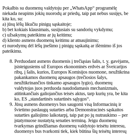
Pokalbis su duomenų valdytoju per „WhatsApp“ programėlę
niekada neapims jokių nuorodų ar priedų, taip pat nebus susijęs, be
kita ko, su:
a) jūsų lėšų likučiu pinigų sąskaitoje;
b) bet kokiais klausimais, susijusiais su sandorių vykdymu;
c) užsakymų pateikimu ar jų keitimu;
d) kliento asmens duomenų keitimu ar atnaujinimu;
e) nurodymų dėl lėšų įnešimo į pinigų sąskaitą ar išėmimo iš jos
pateikimu.
Perduodant asmens duomenis į trečiąsias šalis, t. y. gavėjams,
įsisteigusiems už Europos ekonominės erdvės ar Šveicarijos
ribų, į šalis, kurios, Europos Komisijos nuomone, neužtikrina
pakankamos duomenų apsaugos (trečiosios šalys,
neužtikrinančios tinkamo apsaugos lygio), duomenų
valdytojas juos perduoda naudodamasis mechanizmais,
atitinkančiais galiojančius teisės aktus, tarp kurių yra, be kita
ko, ES „standartinės sutartinės sąlygos“.
Jūsų asmens duomenys bus saugomi visą Informacinių ir
švietimo paslaugų sutarties arba Demonstracinės sąskaitos
sutarties galiojimo laikotarpį, taip pat po jų nutraukimo – per
įstatymuose nustatytą senaties terminą. Jeigu duomenų
tvarkymas grindžiamas duomenų valdytojo teisėtu interesu,
duomenys bus tvarkomi tiek, kiek būtina šių teisėtų interesų