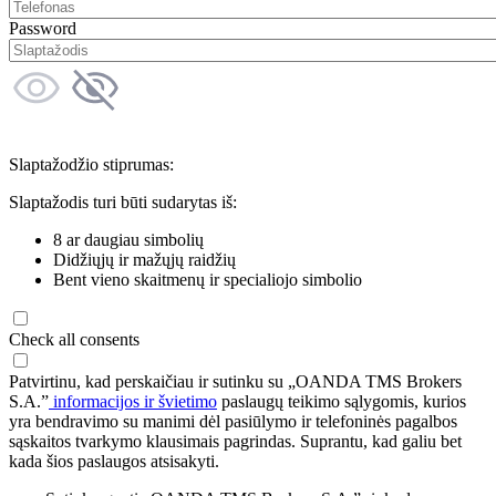
Password
Slaptažodžio stiprumas:
Slaptažodis turi būti sudarytas iš:
8 ar daugiau simbolių
Didžiųjų ir mažųjų raidžių
Bent vieno skaitmenų ir specialiojo simbolio
Check all consents
Patvirtinu, kad perskaičiau ir sutinku su „OANDA TMS Brokers
S.A.”
informacijos ir švietimo
paslaugų teikimo sąlygomis, kurios
yra bendravimo su manimi dėl pasiūlymo ir telefoninės pagalbos
sąskaitos tvarkymo klausimais pagrindas. Suprantu, kad galiu bet
kada šios paslaugos atsisakyti.