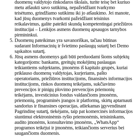
duomenų valdytojo rinkodaros tikslais, turite teisę bet kuriuo
metu atšaukti savo sutikimą, nepažeidžiant tvarkymo
teisėtumo, grindžiamo sutikimu iki jo atšaukimo. Jei manote,
kad jūsų duomenys tvarkomi pažeidžiant teisinius
reikalavimus, galite pateikti skundą kompetentingai priežiūros
institucijai – Lenkijos asmens duomenų apsaugos tarnybos
pirmininkui.
Duomenų pateikimas yra savanoriškas, tačiau būtinas
sudarant Informacinių ir švietimo paslaugų sutartį bei Demo
sąskaitos sutartį.
Jūsų asmens duomenys gali būti perduodami šioms subjektų
kategorijoms: bankams, greitųjų mokėjimų paslaugas
teikiantiems subjektams, įmonėms iš kapitalo grupės, kuriai
priklauso duomenų valdytojas, kurjeriams, pašto
operatoriams, priežiūros institucijoms, finansinės informacijos
institucijoms, rinkos duomenų teikėjams, sukčiavimo
prevencijos ir pinigų plovimo prevencijos priemonių
teikėjams, investicinius fondus valdančioms įmonėms,
priemonių, programinės įrangos ir platformų, skirtų aptarnauti
sandorius ir finansines operacijas, atliekamas įgyvendinant
Pagrindinę sutartį, tiekėjams, taip pat komercinės informacijos
siuntimui elektroninėmis ryšio priemonėmis, teisininkams,
audito įmonėms, konsultavimo įmonėms, „WhatsApp“
programos teikėjui ir įmonėms, teikiančioms serverius bei
saugančioms duomenis.