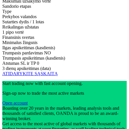
Maksimali užsakymo vertė
Sandorio etapas
Type
Prekybos valandos
Sutarties dydis / 1 lotas
Reikalingas užstatas
1 pipo vertė
Finansinis svertas
Minimalus žingsnis
Ilgas apsikeitimas (kasdienis)
Trumpasis pardavimas
NO
Trumpasis apsikeitimas (kasdienis)
Atstumas SL ir TP
0
3 dienų apsikeitimas (data)
ATIDARYKITE SĄSKAITĄ
Start trading now with fast account opening.
Sign-up now to trade the most active markets
Open account
Boasting over 20 years in the markets, leading analysis tools and
thousands of satisfied clients, OANDA is proud to be an award-
winning broker.
Get access to the most active of global markets with thousands of
trading instruments at your fingertips, as well leading technical tools