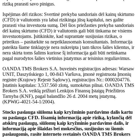
riziką prarasti savo pinigus.
Ispėjimas dėl rizikos: Svertinė prekyba sandoriais dėl kainų skirtumo
(CFD) ir valiutomis yra labai rizikinga jūsų kapitalui, nes galite
prarasti visa investuota sumą. Dėl šios priežasties prekyba sandoriais
dėl kainų skirtumo (CFD) ir valiutomis gali būti tinkama ne visiems
investuotojams. Įsitikinkite, kad suprantate susijusias rizikas, o
prireikus – pasitarkite su nepriklausomais konsultantais. Informacija
pateikta šiame tinklapyje nera nukreipta į tam tikros šalies klientus, ir
nera skirta toms šalims kuriose šį informacija gali būti netinkama
pagal nurodytos šalies vietinius įstatymus ar teisinius reguliavimus.
OANDA TMS Brokers S.A. buveinės registracijos adresas: Warsaw
UNIT, Daszyńskiego 1, 00-843 Varšuva, įmonė registruota Įmonių
registre (Krajowy Rejestr Sądowy), registracijos Nr.: 0000204776.
Įstatinis kapitalas: 3,537.560 zlotų, sumokėtas pilnai. OANDA TMS
Brokers S.A. veiklą prižiuri Lenkijos Finansų Įstaigų Priežiūros
Tarnyba (KNF), pagal balandžio 26 d. 2004 metų įstatymą.
(KPWiG-4021-54-1/2004).
Stocks paslauga siūloma kaip kryžminio pardavimo dalis kartu
su paslauga CFD. Išsamią informaciją apie riziką, kylančią dėl
atskirų paslaugų, siūlomų kaip kryžminio pardavimo dalis, ir
informaciją apie išlaidas bei mokesčius, susijusius su šiomis
paslaugomis, rasite interneto svetainės OANDA TMS Brokers