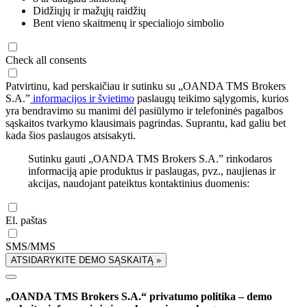
Didžiųjų ir mažųjų raidžių
Bent vieno skaitmenų ir specialiojo simbolio
Check all consents
Patvirtinu, kad perskaičiau ir sutinku su „OANDA TMS Brokers
S.A.”
informacijos ir švietimo
paslaugų teikimo sąlygomis, kurios
yra bendravimo su manimi dėl pasiūlymo ir telefoninės pagalbos
sąskaitos tvarkymo klausimais pagrindas. Suprantu, kad galiu bet
kada šios paslaugos atsisakyti.
Sutinku gauti „OANDA TMS Brokers S.A.” rinkodaros
informaciją apie produktus ir paslaugas, pvz., naujienas ir
akcijas, naudojant pateiktus kontaktinius duomenis:
El. paštas
SMS/MMS
ATSIDARYKITE DEMO SĄSKAITĄ »
„OANDA TMS Brokers S.A.“ privatumo politika – demo