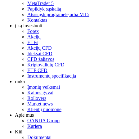
MetaTrader 5
Papildyk sąskaitą
Atsisiųsti programėlę arba MT5
Kontaktas
į ką investuoti
Forex
Akcijų
ETFs
Akcijų CFD
Ideksai CFD
CFD žaliavos
Kriptovaliutų CFD
ETF CFD
Instrumentų specifikacija
rinka
Įmonių veiksmai
Kainos gyvai
Rollovers
Market news
Klientų nuomonė
Apie mus
OANDA Group
Karjera
Kiti
Dokumentai