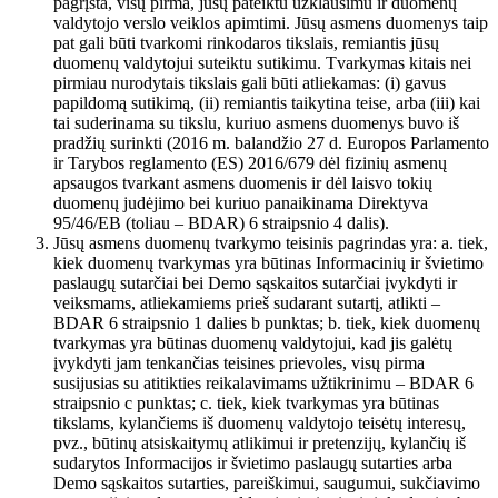
pagrįsta, visų pirma, jūsų pateiktu užklausimu ir duomenų
valdytojo verslo veiklos apimtimi. Jūsų asmens duomenys taip
pat gali būti tvarkomi rinkodaros tikslais, remiantis jūsų
duomenų valdytojui suteiktu sutikimu. Tvarkymas kitais nei
pirmiau nurodytais tikslais gali būti atliekamas: (i) gavus
papildomą sutikimą, (ii) remiantis taikytina teise, arba (iii) kai
tai suderinama su tikslu, kuriuo asmens duomenys buvo iš
pradžių surinkti (2016 m. balandžio 27 d. Europos Parlamento
ir Tarybos reglamento (ES) 2016/679 dėl fizinių asmenų
apsaugos tvarkant asmens duomenis ir dėl laisvo tokių
duomenų judėjimo bei kuriuo panaikinama Direktyva
95/46/EB (toliau – BDAR) 6 straipsnio 4 dalis).
Jūsų asmens duomenų tvarkymo teisinis pagrindas yra: a. tiek,
kiek duomenų tvarkymas yra būtinas Informacinių ir švietimo
paslaugų sutarčiai bei Demo sąskaitos sutarčiai įvykdyti ir
veiksmams, atliekamiems prieš sudarant sutartį, atlikti –
BDAR 6 straipsnio 1 dalies b punktas; b. tiek, kiek duomenų
tvarkymas yra būtinas duomenų valdytojui, kad jis galėtų
įvykdyti jam tenkančias teisines prievoles, visų pirma
susijusias su atitikties reikalavimams užtikrinimu – BDAR 6
straipsnio c punktas; c. tiek, kiek tvarkymas yra būtinas
tikslams, kylančiems iš duomenų valdytojo teisėtų interesų,
pvz., būtinų atsiskaitymų atlikimui ir pretenzijų, kylančių iš
sudarytos Informacijos ir švietimo paslaugų sutarties arba
Demo sąskaitos sutarties, pareiškimui, saugumui, sukčiavimo