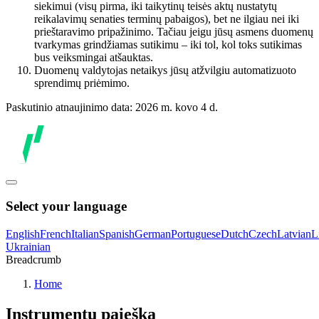
siekimui (visų pirma, iki taikytinų teisės aktų nustatytų
reikalavimų senaties terminų pabaigos), bet ne ilgiau nei iki
prieštaravimo pripažinimo. Tačiau jeigu jūsų asmens duomenų
tvarkymas grindžiamas sutikimu – iki tol, kol toks sutikimas
bus veiksmingai atšauktas.
Duomenų valdytojas netaikys jūsų atžvilgiu automatizuoto
sprendimų priėmimo.
Paskutinio atnaujinimo data: 2026 m. kovo 4 d.
Select your language
English
French
Italian
Spanish
German
Portuguese
Dutch
Czech
Latvian
L
Ukrainian
Breadcrumb
Home
Instrumentų paieška