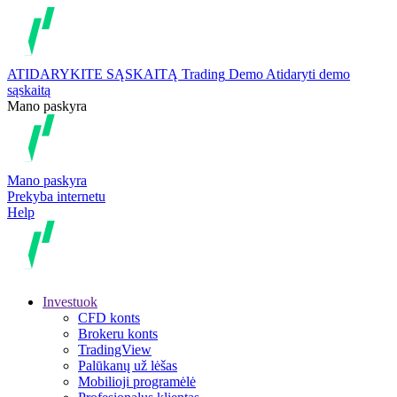
ATIDARYKITE SĄSKAITĄ
Trading
Demo
Atidaryti demo
sąskaitą
Mano paskyra
Mano paskyra
Prekyba internetu
Help
Investuok
CFD konts
Brokeru konts
TradingView
Palūkanų už lėšas
Mobilioji programėlė