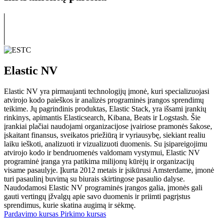
Elastic NV
Elastic NV yra pirmaujanti technologijų įmonė, kuri specializuojasi
atvirojo kodo paieškos ir analizės programinės įrangos sprendimų
teikime. Jų pagrindinis produktas, Elastic Stack, yra išsami įrankių
rinkinys, apimantis Elasticsearch, Kibana, Beats ir Logstash. Šie
įrankiai plačiai naudojami organizacijose įvairiose pramonės šakose,
įskaitant finansus, sveikatos priežiūrą ir vyriausybę, siekiant realiu
laiku ieškoti, analizuoti ir vizualizuoti duomenis. Su įsipareigojimu
atvirojo kodo ir bendruomenės valdomam vystymui, Elastic NV
programinė įranga yra patikima milijonų kūrėjų ir organizacijų
visame pasaulyje. Įkurta 2012 metais ir įsikūrusi Amsterdame, įmonė
turi pasaulinį buvimą su biurais skirtingose pasaulio dalyse.
Naudodamosi Elastic NV programinės įrangos galia, įmonės gali
gauti vertingų įžvalgų apie savo duomenis ir priimti pagrįstus
sprendimus, kurie skatina augimą ir sėkmę.
Pardavimo kursas
Pirkimo kursas