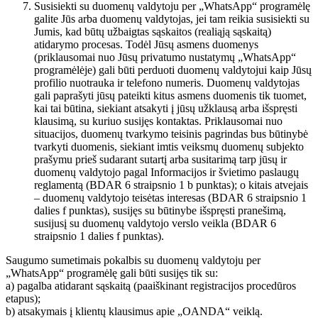
Susisiekti su duomenų valdytoju per „WhatsApp“ programėlę
galite Jūs arba duomenų valdytojas, jei tam reikia susisiekti su
Jumis, kad būtų užbaigtas sąskaitos (realiąją sąskaitą)
atidarymo procesas. Todėl Jūsų asmens duomenys
(priklausomai nuo Jūsų privatumo nustatymų „WhatsApp“
programėlėje) gali būti perduoti duomenų valdytojui kaip Jūsų
profilio nuotrauka ir telefono numeris. Duomenų valdytojas
gali paprašyti jūsų pateikti kitus asmens duomenis tik tuomet,
kai tai būtina, siekiant atsakyti į jūsų užklausą arba išspręsti
klausimą, su kuriuo susijęs kontaktas. Priklausomai nuo
situacijos, duomenų tvarkymo teisinis pagrindas bus būtinybė
tvarkyti duomenis, siekiant imtis veiksmų duomenų subjekto
prašymu prieš sudarant sutartį arba susitarimą tarp jūsų ir
duomenų valdytojo pagal Informacijos ir švietimo paslaugų
reglamentą (BDAR 6 straipsnio 1 b punktas); o kitais atvejais
– duomenų valdytojo teisėtas interesas (BDAR 6 straipsnio 1
dalies f punktas), susijęs su būtinybe išspręsti pranešimą,
susijusį su duomenų valdytojo verslo veikla (BDAR 6
straipsnio 1 dalies f punktas).
Saugumo sumetimais pokalbis su duomenų valdytoju per
„WhatsApp“ programėlę gali būti susijęs tik su:
a) pagalba atidarant sąskaitą (paaiškinant registracijos procedūros
etapus);
b) atsakymais į klientų klausimus apie „OANDA“ veiklą.