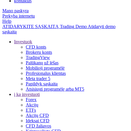
kontaktas
Mano paskyra
Prekyba internetu
Help
ATIDARYKITE SĄSKAITĄ
Trading
Demo
Atidaryti demo
sąskaitą
Investuok
CFD konts
Brokeru konts
TradingView
Palūkanų už lėšas
Mobilioji programėlė
Profesionalus klientas
Meta trader 5
Papildyk sąskaitą
Atsisiųsti programėlę arba MT5
į ką investuoti
Forex
Akcijų
ETFs
Akcijų CFD
Ideksai CFD
CFD žaliavos