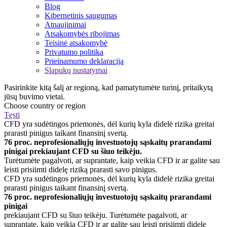
Blog
Kibernetinis saugumas
Atnaujinimai
Atsakomybės ribojimas
Teisinė atsakomybė
Privatumo politika
Prieinamumo deklaracija
Slapukų nustatymai
Pasirinkite kitą šalį ar regioną, kad pamatytumėte turinį, pritaikytą
jūsų buvimo vietai.
Choose country or region
Tęsti
CFD yra sudėtingos priemonės, dėl kurių kyla didelė rizika greitai
prarasti pinigus taikant finansinį svertą.
76 proc. neprofesionaliųjų investuotojų sąskaitų prarandami
pinigai prekiaujant CFD su šiuo teikėju.
Turėtumėte pagalvoti, ar suprantate, kaip veikia CFD ir ar galite sau
leisti prisiimti didelę riziką prarasti savo pinigus.
CFD yra sudėtingos priemonės, dėl kurių kyla didelė rizika greitai
prarasti pinigus taikant finansinį svertą.
76 proc. neprofesionaliųjų investuotojų sąskaitų prarandami
pinigai
prekiaujant CFD su šiuo teikėju. Turėtumėte pagalvoti, ar
suprantate, kaip veikia CFD ir ar galite sau leisti prisiimti didelę