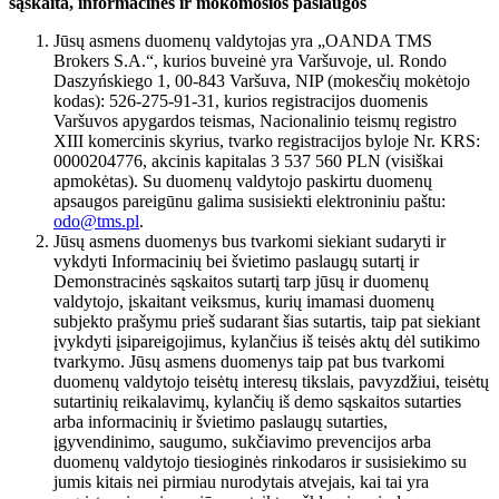
sąskaita, informacinės ir mokomosios paslaugos
Jūsų asmens duomenų valdytojas yra „OANDA TMS
Brokers S.A.“, kurios buveinė yra Varšuvoje, ul. Rondo
Daszyńskiego 1, 00-843 Varšuva, NIP (mokesčių mokėtojo
kodas): 526-275-91-31, kurios registracijos duomenis
Varšuvos apygardos teismas, Nacionalinio teismų registro
XIII komercinis skyrius, tvarko registracijos byloje Nr. KRS:
0000204776, akcinis kapitalas 3 537 560 PLN (visiškai
apmokėtas). Su duomenų valdytojo paskirtu duomenų
apsaugos pareigūnu galima susisiekti elektroniniu paštu:
odo@tms.pl
.
Jūsų asmens duomenys bus tvarkomi siekiant sudaryti ir
vykdyti Informacinių bei švietimo paslaugų sutartį ir
Demonstracinės sąskaitos sutartį tarp jūsų ir duomenų
valdytojo, įskaitant veiksmus, kurių imamasi duomenų
subjekto prašymu prieš sudarant šias sutartis, taip pat siekiant
įvykdyti įsipareigojimus, kylančius iš teisės aktų dėl sutikimo
tvarkymo. Jūsų asmens duomenys taip pat bus tvarkomi
duomenų valdytojo teisėtų interesų tikslais, pavyzdžiui, teisėtų
sutartinių reikalavimų, kylančių iš demo sąskaitos sutarties
arba informacinių ir švietimo paslaugų sutarties,
įgyvendinimo, saugumo, sukčiavimo prevencijos arba
duomenų valdytojo tiesioginės rinkodaros ir susisiekimo su
jumis kitais nei pirmiau nurodytais atvejais, kai tai yra