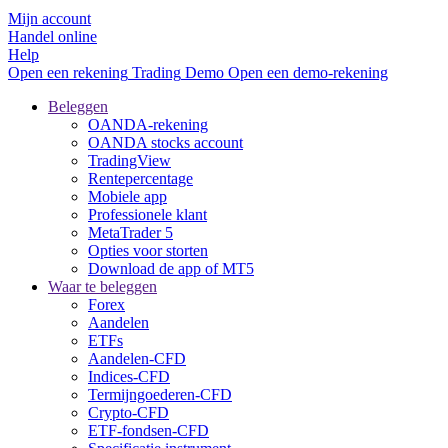
Mijn account
Handel online
Help
Open een rekening
Trading
Demo
Open een demo-rekening
Beleggen
OANDA-rekening
OANDA stocks account
TradingView
Rentepercentage
Mobiele app
Professionele klant
MetaTrader 5
Opties voor storten
Download de app of MT5
Waar te beleggen
Forex
Aandelen
ETFs
Aandelen-CFD
Indices-CFD
Termijngoederen-CFD
Crypto-CFD
ETF-fondsen-CFD