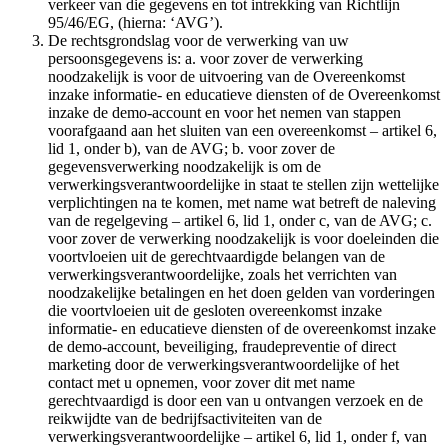
verkeer van die gegevens en tot intrekking van Richtlijn
95/46/EG, (hierna: ‘AVG’).
De rechtsgrondslag voor de verwerking van uw
persoonsgegevens is: a. voor zover de verwerking
noodzakelijk is voor de uitvoering van de Overeenkomst
inzake informatie- en educatieve diensten of de Overeenkomst
inzake de demo-account en voor het nemen van stappen
voorafgaand aan het sluiten van een overeenkomst – artikel 6,
lid 1, onder b), van de AVG; b. voor zover de
gegevensverwerking noodzakelijk is om de
verwerkingsverantwoordelijke in staat te stellen zijn wettelijke
verplichtingen na te komen, met name wat betreft de naleving
van de regelgeving – artikel 6, lid 1, onder c, van de AVG; c.
voor zover de verwerking noodzakelijk is voor doeleinden die
voortvloeien uit de gerechtvaardigde belangen van de
verwerkingsverantwoordelijke, zoals het verrichten van
noodzakelijke betalingen en het doen gelden van vorderingen
die voortvloeien uit de gesloten overeenkomst inzake
informatie- en educatieve diensten of de overeenkomst inzake
de demo-account, beveiliging, fraudepreventie of direct
marketing door de verwerkingsverantwoordelijke of het
contact met u opnemen, voor zover dit met name
gerechtvaardigd is door een van u ontvangen verzoek en de
reikwijdte van de bedrijfsactiviteiten van de
verwerkingsverantwoordelijke – artikel 6, lid 1, onder f, van