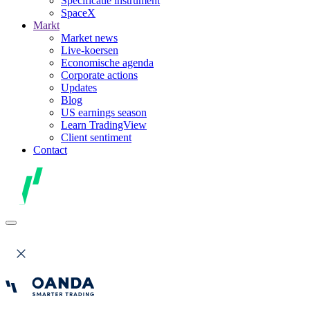
Specificatie instrument
SpaceX
Markt
Market news
Live-koersen
Economische agenda
Corporate actions
Updates
Blog
US earnings season
Learn TradingView
Client sentiment
Contact