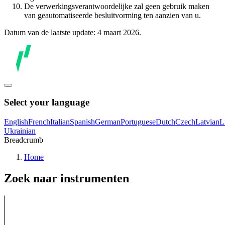
De verwerkingsverantwoordelijke zal geen gebruik maken
van geautomatiseerde besluitvorming ten aanzien van u.
Datum van de laatste update: 4 maart 2026.
Select your language
English
French
Italian
Spanish
German
Portuguese
Dutch
Czech
Latvian
L
Ukrainian
Breadcrumb
Home
Zoek naar instrumenten