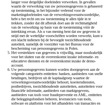
langer voor dergelijke doeleinden verwerken. In gevallen
waarin de verwerking van uw persoonsgegevens is gebaseerd
op toestemming, in het bijzonder verleend voor de
marketingdoeleinden van de verwerkingsverantwoordelijke,
hebt u het recht om uw toestemming te allen tijde in te
trekken, zonder dat dit afbreuk doet aan de rechtmatigheid
van de verwerking op basis van de toestemming vóór de
intrekking ervan. Als u van mening bent dat uw gegevens in
strijd met de wettelijke voorschriften worden verwerkt, kunt u
een klacht indienen bij de bevoegde toezichthoudende
autoriteit, namelijk de voorzitter van het Bureau voor de
bescherming van persoonsgegevens in Polen.
Het verstrekken van gegevens is vrijwillig, maar noodzakelijk
voor het sluiten van de overeenkomst inzake informatie- en
educatieve diensten en de overeenkomst inzake de demo-
account.
Uw persoonsgegevens kunnen worden doorgegeven aan de
volgende categorieën entiteiten: banken, aanbieders van snelle
betalingen, bedrijven uit de kapitaalgroep waartoe de
verwerkingsverantwoordelijke behoort, koeriersdiensten,
postbedrijven, toezichthoudende autoriteiten, autoriteiten voor
financiële informatie, aanbieders van marktgegevens,
aanbieders van tools voor fraudepreventie en AML, entiteiten
die beleggingsfondsen beheren, leveranciers van tools,
software en platforms voor het afhandelen van transacties en