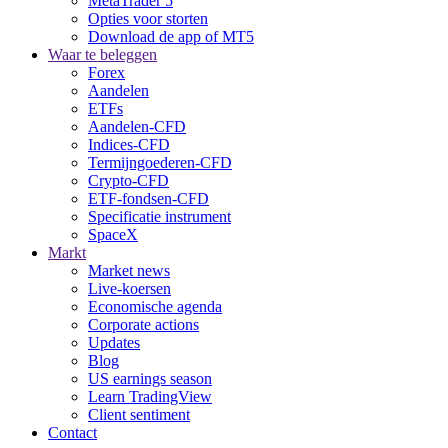
MetaTrader 5
Opties voor storten
Download de app of MT5
Waar te beleggen
Forex
Aandelen
ETFs
Aandelen-CFD
Indices-CFD
Termijngoederen-CFD
Crypto-CFD
ETF-fondsen-CFD
Specificatie instrument
SpaceX
Markt
Market news
Live-koersen
Economische agenda
Corporate actions
Updates
Blog
US earnings season
Learn TradingView
Client sentiment
Contact