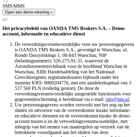
SMS/MMS
Open een demo-rekening »
Het privacybeleid van OANDA TMS Brokers S.A. – Demo-
account, informatie en educatieve dienst
De verwerkingsverantwoordelijke voor uw persoonsgegevens
is OANDA TMS Brokers S.A., gevestigd te Warschau, ul.
Rondo Daszyńskiego 1, 00-843 Warschau, NIP
(belastingnummer): 526-275-91-31, waarvoor de
Arrondissementsrechtbank voor de hoofdstad Warschau in
Warschau, XIIIe Handelsafdeling van het Nationaal
Gerechtsregister, registratiedossiers bijhoudt onder het
nummer KRS: 0000204776, met een aandelenkapitaal van 3
537 560 PLN (volledig gestort). De door de
verwerkingsverantwoordelijke aangestelde functionaris voor
gegevensbescherming is bereikbaar via e-mail:
odo@tms.pl
.
Uw persoonsgegevens worden verwerkt met het oog op het
sluiten en uitvoeren van de overeenkomst inzake informatie-
en educatieve diensten en de overeenkomst inzake de demo-
account tussen u en de verwerkingsverantwoordelijke, met
inbegrip van het nemen van maatregelen op verzoek van de
betrokkene voorafgaand aan het sluiten van deze