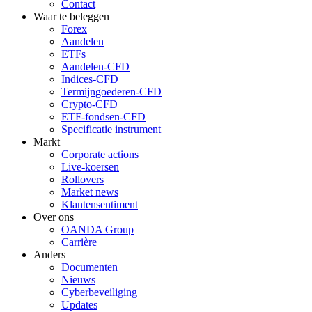
Contact
Waar te beleggen
Forex
Aandelen
ETFs
Aandelen-CFD
Indices-CFD
Termijngoederen-CFD
Crypto-CFD
ETF-fondsen-CFD
Specificatie instrument
Markt
Corporate actions
Live-koersen
Rollovers
Market news
Klantensentiment
Over ons
OANDA Group
Carrière
Anders
Documenten
Nieuws
Cyberbeveiliging
Updates