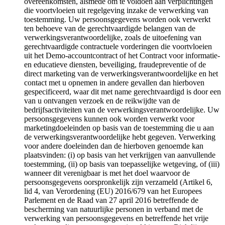
overeenkomsten, alsmede om te voldoen aan verplichtingen
die voortvloeien uit regelgeving inzake de verwerking van
toestemming. Uw persoonsgegevens worden ook verwerkt
ten behoeve van de gerechtvaardigde belangen van de
verwerkingsverantwoordelijke, zoals de uitoefening van
gerechtvaardigde contractuele vorderingen die voortvloeien
uit het Demo-accountcontract of het Contract voor informatie-
en educatieve diensten, beveiliging, fraudepreventie of de
direct marketing van de verwerkingsverantwoordelijke en het
contact met u opnemen in andere gevallen dan hierboven
gespecificeerd, waar dit met name gerechtvaardigd is door een
van u ontvangen verzoek en de reikwijdte van de
bedrijfsactiviteiten van de verwerkingsverantwoordelijke. Uw
persoonsgegevens kunnen ook worden verwerkt voor
marketingdoeleinden op basis van de toestemming die u aan
de verwerkingsverantwoordelijke hebt gegeven. Verwerking
voor andere doeleinden dan de hierboven genoemde kan
plaatsvinden: (i) op basis van het verkrijgen van aanvullende
toestemming, (ii) op basis van toepasselijke wetgeving, of (iii)
wanneer dit verenigbaar is met het doel waarvoor de
persoonsgegevens oorspronkelijk zijn verzameld (Artikel 6,
lid 4, van Verordening (EU) 2016/679 van het Europees
Parlement en de Raad van 27 april 2016 betreffende de
bescherming van natuurlijke personen in verband met de
verwerking van persoonsgegevens en betreffende het vrije