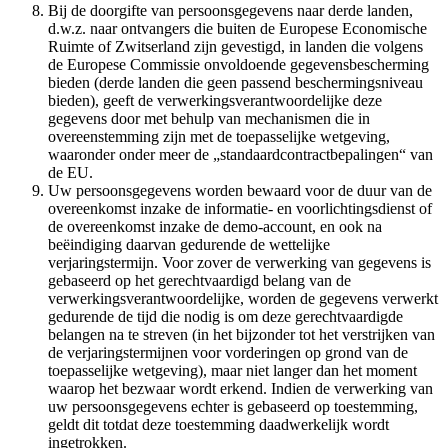
Bij de doorgifte van persoonsgegevens naar derde landen,
d.w.z. naar ontvangers die buiten de Europese Economische
Ruimte of Zwitserland zijn gevestigd, in landen die volgens
de Europese Commissie onvoldoende gegevensbescherming
bieden (derde landen die geen passend beschermingsniveau
bieden), geeft de verwerkingsverantwoordelijke deze
gegevens door met behulp van mechanismen die in
overeenstemming zijn met de toepasselijke wetgeving,
waaronder onder meer de „standaardcontractbepalingen“ van
de EU.
Uw persoonsgegevens worden bewaard voor de duur van de
overeenkomst inzake de informatie- en voorlichtingsdienst of
de overeenkomst inzake de demo-account, en ook na
beëindiging daarvan gedurende de wettelijke
verjaringstermijn. Voor zover de verwerking van gegevens is
gebaseerd op het gerechtvaardigd belang van de
verwerkingsverantwoordelijke, worden de gegevens verwerkt
gedurende de tijd die nodig is om deze gerechtvaardigde
belangen na te streven (in het bijzonder tot het verstrijken van
de verjaringstermijnen voor vorderingen op grond van de
toepasselijke wetgeving), maar niet langer dan het moment
waarop het bezwaar wordt erkend. Indien de verwerking van
uw persoonsgegevens echter is gebaseerd op toestemming,
geldt dit totdat deze toestemming daadwerkelijk wordt
ingetrokken.