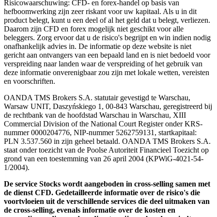
Risicowaarschuwing: CFD- en forex-handel op basis van
hefboomwerking zijn zeer riskant voor uw kapitaal. Als u in dit
product belegt, kunt u een deel of al het geld dat u belegt, verliezen.
Daarom zijn CFD en forex mogelijk niet geschikt voor alle
beleggers. Zorg ervoor dat u de risico's begrijpt en win indien nodig
onafhankelijk advies in. De informatie op deze website is niet
gericht aan ontvangers van een bepaald land en is niet bedoeld voor
verspreiding naar landen waar de verspreiding of het gebruik van
deze informatie onverenigbaar zou zijn met lokale wetten, vereisten
en voorschriften.
OANDA TMS Brokers S.A. statutair gevestigd te Warschau,
Warsaw UNIT, Daszyńskiego 1, 00-843 Warschau, geregistreerd bij
de rechtbank van de hoofdstad Warschau in Warschau, XIII
Commercial Division of the National Court Register onder KRS-
nummer 0000204776, NIP-nummer 5262759131, startkapitaal:
PLN 3.537.560 in zijn geheel betaald. OANDA TMS Brokers S.A.
staat onder toezicht van de Poolse Autoriteit Financieel Toezicht op
grond van een toestemming van 26 april 2004 (KPWiG-4021-54-
1/2004).
De service Stocks wordt aangeboden in cross-selling samen met
de dienst CFD. Gedetailleerde informatie over de risico's die
voortvloeien uit de verschillende services die deel uitmaken van
de cross-selling, evenals informatie over de kosten en