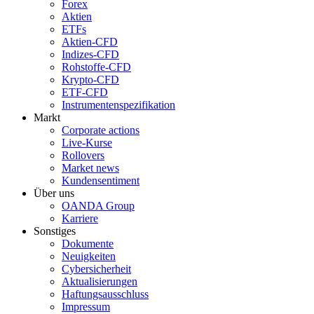
Forex
Aktien
ETFs
Aktien-CFD
Indizes-CFD
Rohstoffe-CFD
Krypto-CFD
ETF-CFD
Instrumentenspezifikation
Markt
Corporate actions
Live-Kurse
Rollovers
Market news
Kundensentiment
Über uns
OANDA Group
Karriere
Sonstiges
Dokumente
Neuigkeiten
Cybersicherheit
Aktualisierungen
Haftungsausschluss
Impressum