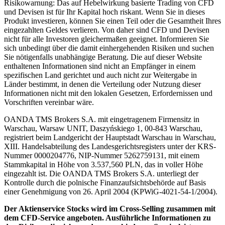
Risikowarnung: Das auf Hebelwirkung basierte Trading von CFD
und Devisen ist für Ihr Kapital hoch riskant. Wenn Sie in dieses
Produkt investieren, können Sie einen Teil oder die Gesamtheit Ihres
eingezahlten Geldes verlieren. Von daher sind CFD und Devisen
nicht für alle Investoren gleichermaßen geeignet. Informieren Sie
sich unbedingt über die damit einhergehenden Risiken und suchen
Sie nötigenfalls unabhängige Beratung. Die auf dieser Website
enthaltenen Informationen sind nicht an Empfänger in einem
spezifischen Land gerichtet und auch nicht zur Weitergabe in
Länder bestimmt, in denen die Verteilung oder Nutzung dieser
Informationen nicht mit den lokalen Gesetzen, Erfordernissen und
Vorschriften vereinbar wäre.
OANDA TMS Brokers S.A. mit eingetragenem Firmensitz in
Warschau, Warsaw UNIT, Daszyńskiego 1, 00-843 Warschau,
registriert beim Landgericht der Hauptstadt Warschau in Warschau,
XIII. Handelsabteilung des Landesgerichtsregisters unter der KRS-
Nummer 0000204776, NIP-Nummer 5262759131, mit einem
Stammkapital in Höhe von 3.537,560 PLN, das in voller Höhe
eingezahlt ist. Die OANDA TMS Brokers S.A. unterliegt der
Kontrolle durch die polnische Finanzaufsichtsbehörde auf Basis
einer Genehmigung von 26. April 2004 (KPWiG-4021-54-1/2004).
Der Aktienservice Stocks wird im Cross-Selling zusammen mit
dem CFD-Service angeboten. Ausführliche Informationen zu