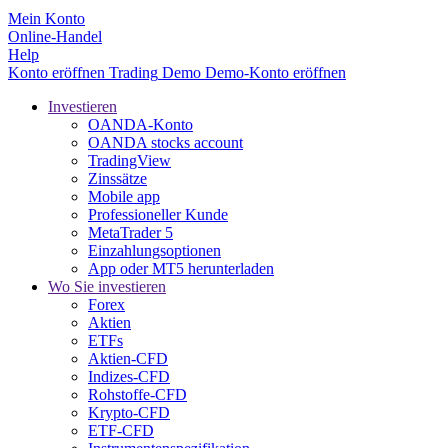
Mein Konto
Online-Handel
Help
Konto eröffnen
Trading
Demo
Demo-Konto eröffnen
Investieren
OANDA-Konto
OANDA stocks account
TradingView
Zinssätze
Mobile app
Professioneller Kunde
MetaTrader 5
Einzahlungsoptionen
App oder MT5 herunterladen
Wo Sie investieren
Forex
Aktien
ETFs
Aktien-CFD
Indizes-CFD
Rohstoffe-CFD
Krypto-CFD
ETF-CFD