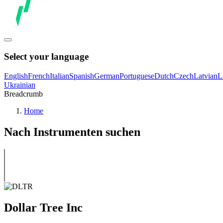
Select your language
English
French
Italian
Spanish
German
Portuguese
Dutch
Czech
Latvian
L
Ukrainian
Breadcrumb
Home
Nach Instrumenten suchen
Dollar Tree Inc