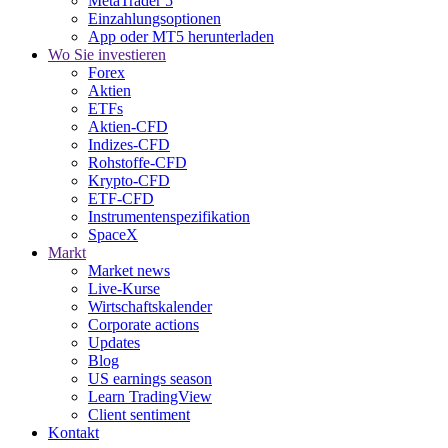
MetaTrader 5
Einzahlungsoptionen
App oder MT5 herunterladen
Wo Sie investieren
Forex
Aktien
ETFs
Aktien-CFD
Indizes-CFD
Rohstoffe-CFD
Krypto-CFD
ETF-CFD
Instrumentenspezifikation
SpaceX
Markt
Market news
Live-Kurse
Wirtschaftskalender
Corporate actions
Updates
Blog
US earnings season
Learn TradingView
Client sentiment
Kontakt