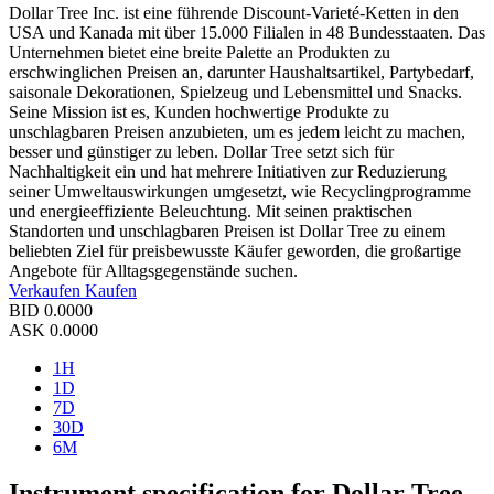
Dollar Tree Inc. ist eine führende Discount-Varieté-Ketten in den
USA und Kanada mit über 15.000 Filialen in 48 Bundesstaaten. Das
Unternehmen bietet eine breite Palette an Produkten zu
erschwinglichen Preisen an, darunter Haushaltsartikel, Partybedarf,
saisonale Dekorationen, Spielzeug und Lebensmittel und Snacks.
Seine Mission ist es, Kunden hochwertige Produkte zu
unschlagbaren Preisen anzubieten, um es jedem leicht zu machen,
besser und günstiger zu leben. Dollar Tree setzt sich für
Nachhaltigkeit ein und hat mehrere Initiativen zur Reduzierung
seiner Umweltauswirkungen umgesetzt, wie Recyclingprogramme
und energieeffiziente Beleuchtung. Mit seinen praktischen
Standorten und unschlagbaren Preisen ist Dollar Tree zu einem
beliebten Ziel für preisbewusste Käufer geworden, die großartige
Angebote für Alltagsgegenstände suchen.
Verkaufen
Kaufen
BID
0.0000
ASK
0.0000
1H
1D
7D
30D
6M
Instrument specification for Dollar Tree