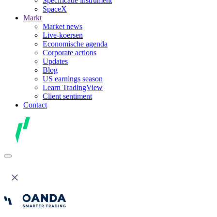
Specificatie instrument
SpaceX
Markt
Market news
Live-koersen
Economische agenda
Corporate actions
Updates
Blog
US earnings season
Learn TradingView
Client sentiment
Contact