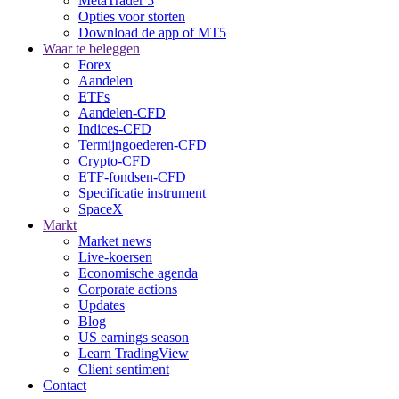
MetaTrader 5
Opties voor storten
Download de app of MT5
Waar te beleggen
Forex
Aandelen
ETFs
Aandelen-CFD
Indices-CFD
Termijngoederen-CFD
Crypto-CFD
ETF-fondsen-CFD
Specificatie instrument
SpaceX
Markt
Market news
Live-koersen
Economische agenda
Corporate actions
Updates
Blog
US earnings season
Learn TradingView
Client sentiment
Contact