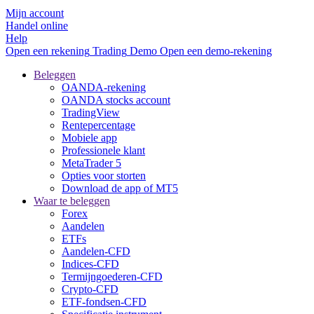
Mijn account
Handel online
Help
Open een rekening
Trading
Demo
Open een demo-rekening
Beleggen
OANDA-rekening
OANDA stocks account
TradingView
Rentepercentage
Mobiele app
Professionele klant
MetaTrader 5
Opties voor storten
Download de app of MT5
Waar te beleggen
Forex
Aandelen
ETFs
Aandelen-CFD
Indices-CFD
Termijngoederen-CFD
Crypto-CFD
ETF-fondsen-CFD