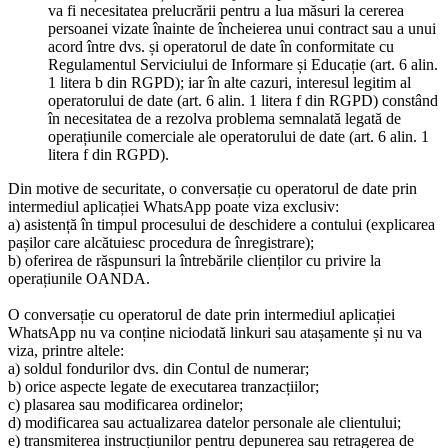
va fi necesitatea prelucrării pentru a lua măsuri la cererea
persoanei vizate înainte de încheierea unui contract sau a unui
acord între dvs. și operatorul de date în conformitate cu
Regulamentul Serviciului de Informare și Educație (art. 6 alin.
1 litera b din RGPD); iar în alte cazuri, interesul legitim al
operatorului de date (art. 6 alin. 1 litera f din RGPD) constând
în necesitatea de a rezolva problema semnalată legată de
operațiunile comerciale ale operatorului de date (art. 6 alin. 1
litera f din RGPD).
Din motive de securitate, o conversație cu operatorul de date prin
intermediul aplicației WhatsApp poate viza exclusiv:
a) asistență în timpul procesului de deschidere a contului (explicarea
pașilor care alcătuiesc procedura de înregistrare);
b) oferirea de răspunsuri la întrebările clienților cu privire la
operațiunile OANDA.
O conversație cu operatorul de date prin intermediul aplicației
WhatsApp nu va conține niciodată linkuri sau atașamente și nu va
viza, printre altele:
a) soldul fondurilor dvs. din Contul de numerar;
b) orice aspecte legate de executarea tranzacțiilor;
c) plasarea sau modificarea ordinelor;
d) modificarea sau actualizarea datelor personale ale clientului;
e) transmiterea instrucțiunilor pentru depunerea sau retragerea de