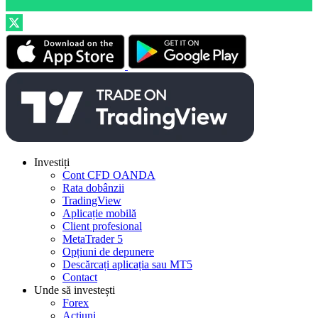
Investiți
Cont CFD OANDA
Rata dobânzii
TradingView
Aplicație mobilă
Client profesional
MetaTrader 5
Opțiuni de depunere
Descărcați aplicația sau MT5
Contact
Unde să investești
Forex
Acțiuni