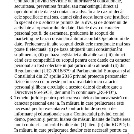
Contractul privind serviciile de informare și educaționale,
securitatea, prevenirea fraudei sau marketingul direct al
operatorului de date și contactarea dvs. în alte cazuri decât
cele specificate mai sus, atunci când acest lucru este justificat
în special de o solicitare primită de la dvs. și de domeniul de
activitate al operatorului de date. Datele dvs. cu caracter
personal pot fi, de asemenea, prelucrate în scopuri de
marketing pe baza consimțământului acordat Operatorului de
date. Prelucrarea în alte scopuri decât cele menționate mai sus
poate fi efectuată: (i) pe baza obținerii unui consimțământ
suplimentar, (ii) pe baza legislației aplicabile sau (iii) atunci
când este compatibilă cu scopul pentru care datele cu caracter
personal au fost colectate inițial (articolul 6 alineatul (4) din
Regulamentul (UE) 2016/679 al Parlamentului European și al
Consiliului din 27 aprilie 2016 privind protecția persoanelor
fizice în ceea ce privește prelucrarea datelor cu caracter
personal și libera circulație a acestor date și de abrogare a
Directivei 95/46/CE, denumit în continuare „RGPD”).
Temeiul juridic pentru prelucrarea datelor dumneavoastră cu
caracter personal este: a. în măsura în care prelucrarea este
necesară pentru executarea Contractului de servicii de
informare și educaționale sau a Contractului privind contul
demo, precum și pentru luarea de măsuri înainte de încheierea
unui contract – articolul 6 alineatul (1) litera (b) din RGPD; b.
în măsura în care prelucrarea datelor este necesară pentru ca