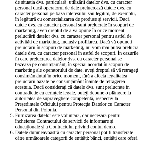
de situația dvs. particulară, utilizării datelor dvs. cu caracter
personal dacă operatorul de date prelucrează datele dvs. cu
caracter personal pe baza interesului său legitim, de exemplu,
în legătură cu comercializarea de produse și servicii. Dacă
datele dvs. cu caracter personal sunt prelucrate în scopuri de
marketing, aveți dreptul de a vă opune în orice moment
prelucrării datelor dvs. cu caracter personal pentru astfel de
activități de marketing, inclusiv profilarea. Dacă vă opuneți
prelucrării în scopuri de marketing, nu vom mai putea prelucra
datele dvs. cu caracter personal în astfel de scopuri. În cazurile
în care prelucrarea datelor dvs. cu caracter personal se
bazează pe consimțământ, în special acordat în scopuri de
marketing ale operatorului de date, aveți dreptul să vă retrageți
consimțământul în orice moment, fără a afecta legalitatea
prelucrării bazate pe consimțământ înainte de retragerea
acestuia. Dacă considerați că datele dvs. sunt prelucrate în
contradicție cu cerințele legale, puteți depune o plângere la
autoritatea de supraveghere competentă, respectiv la
Președintele Oficiului pentru Protecția Datelor cu Caracter
Personal din Polonia.
Furnizarea datelor este voluntară, dar necesară pentru
încheierea Contractului de servicii de informare și
educaționale și a Contractului privind contul demo.
Datele dumneavoastră cu caracter personal pot fi transferate
către următoarele categorii de entități: bănci, entități care oferă