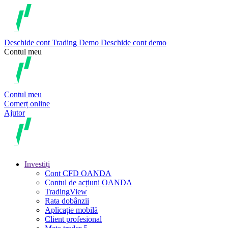
Deschide cont
Trading
Demo
Deschide cont demo
Contul meu
Contul meu
Comerț online
Ajutor
Investiți
Cont CFD OANDA
Contul de acțiuni OANDA
TradingView
Rata dobânzii
Aplicație mobilă
Client profesional