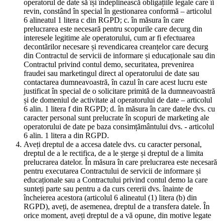
operatorul de date să își îndeplinească obligațiile legale care îi
revin, constând în special în gestionarea conformă – articolul
6 alineatul 1 litera c din RGPD; c. în măsura în care
prelucrarea este necesară pentru scopurile care decurg din
interesele legitime ale operatorului, cum ar fi efectuarea
decontărilor necesare și revendicarea creanțelor care decurg
din Contractul de servicii de informare și educaționale sau din
Contractul privind contul demo, securitatea, prevenirea
fraudei sau marketingul direct al operatorului de date sau
contactarea dumneavoastră, în cazul în care acest lucru este
justificat în special de o solicitare primită de la dumneavoastră
și de domeniul de activitate al operatorului de date – articolul
6 alin. 1 litera f din RGPD; d. în măsura în care datele dvs. cu
caracter personal sunt prelucrate în scopuri de marketing ale
operatorului de date pe baza consimțământului dvs. - articolul
6 alin. 1 litera a din RGPD.
Aveți dreptul de a accesa datele dvs. cu caracter personal,
dreptul de a le rectifica, de a le șterge și dreptul de a limita
prelucrarea datelor. În măsura în care prelucrarea este necesară
pentru executarea Contractului de servicii de informare și
educaționale sau a Contractului privind contul demo la care
sunteți parte sau pentru a da curs cererii dvs. înainte de
încheierea acestora (articolul 6 alineatul (1) litera (b) din
RGPD), aveți, de asemenea, dreptul de a transfera datele. În
orice moment, aveți dreptul de a vă opune, din motive legate