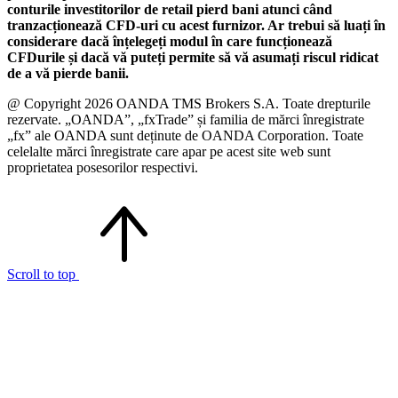
conturile investitorilor de retail pierd bani atunci când
tranzacționează CFD-uri cu acest furnizor. Ar trebui să luați în
considerare dacă înțelegeți modul în care funcționează
CFDurile și dacă vă puteți permite să vă asumați riscul ridicat
de a vă pierde banii.
@ Copyright 2026 OANDA TMS Brokers S.A. Toate drepturile
rezervate. „OANDA”, „fxTrade” și familia de mărci înregistrate
„fx” ale OANDA sunt deținute de OANDA Corporation. Toate
celelalte mărci înregistrate care apar pe acest site web sunt
proprietatea posesorilor respectivi.
Scroll to top