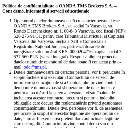
Politica de confidențialitate a OANDA TMS Brokers S.A. –
Cont demo, informații și servicii educaționale
Operatorul datelor dumneavoastră cu caracter personal este
OANDA TMS Brokers S.A., cu sediul în Varșovia, str.
Rondo Daszyńskiego nr. 1, 00-843 Varșovia, cod fiscal (NIP):
526-275-91-31, pentru care Tribunalul Districtual al Capitalei
Varșovia din Varșovia, Secția a XIII-a Comercială a
Registrului Național Judiciar, păstrează dosarele de
înregistrare sub numărul KRS: 0000204776, capital social 3
537 560 PLN (varsat integral). Responsabilul cu protecția
datelor numit de operatorul de date poate fi contactat prin e-
mail:
odo@tms.pl
.
Datele dumneavoastră cu caracter personal vor fi prelucrate în
scopul încheierii și executării Contractului de servicii de
informare și educaționale și a Contractului privind contul
demo între dumneavoastră și operatorul de date, inclusiv
pentru a lua măsuri la cererea persoanei vizate înainte de
încheierea acestor contracte, precum și pentru a îndeplini
obligațiile care decurg din reglementările privind gestionarea
consimțământului. Datele dvs. personale vor fi, de asemenea,
prelucrate în scopul intereselor legitime ale operatorului de
date, cum ar fi exercitarea pretențiilor contractuale legitime
care decurg din Contractul privind contul demo sau din