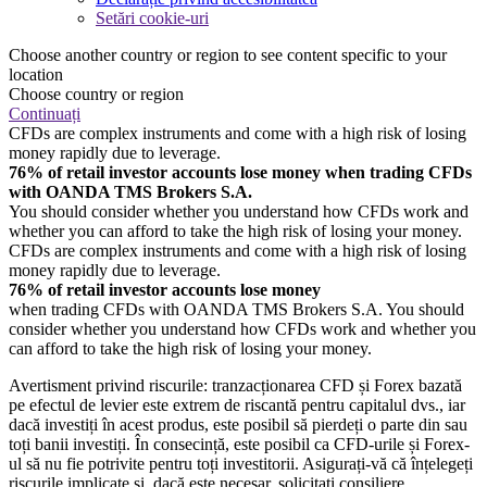
Setări cookie-uri
Choose another country or region to see content specific to your
location
Choose country or region
Continuați
CFDs are complex instruments and come with a high risk of losing
money rapidly due to leverage.
76% of retail investor accounts lose money when trading CFDs
with OANDA TMS Brokers S.A.
You should consider whether you understand how CFDs work and
whether you can afford to take the high risk of losing your money.
CFDs are complex instruments and come with a high risk of losing
money rapidly due to leverage.
76% of retail investor accounts lose money
when trading CFDs with OANDA TMS Brokers S.A. You should
consider whether you understand how CFDs work and whether you
can afford to take the high risk of losing your money.
Avertisment privind riscurile: tranzacționarea CFD și Forex bazată
pe efectul de levier este extrem de riscantă pentru capitalul dvs., iar
dacă investiți în acest produs, este posibil să pierdeți o parte din sau
toți banii investiți. În consecință, este posibil ca CFD-urile și Forex-
ul să nu fie potrivite pentru toți investitorii. Asigurați-vă că înțelegeți
riscurile implicate și, dacă este necesar, solicitați consiliere