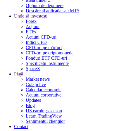
Meta trader 5
Opțiuni de depunere
Descărcați aplicația sau MT5
Unde să investești
Forex
Acțiuni
ETFs
Acțiuni CFD-uri
Indici CFD
CFD-uri pe mărfuri
CFD-uri pe criptomonede
Fonduri ETF CFD-uri
Specificații instrumente
SpaceX
Piață
Market news
Cotații live
Calendar economic
Acțiuni corporative
Updates
Blog
US earnings season
Learn TradingView
Sentimentul clienților
Contact