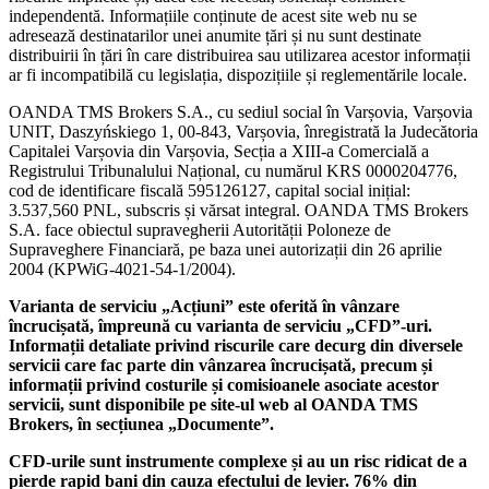
independentă. Informațiile conținute de acest site web nu se
adresează destinatarilor unei anumite țări și nu sunt destinate
distribuirii în țări în care distribuirea sau utilizarea acestor informații
ar fi incompatibilă cu legislația, dispozițiile și reglementările locale.
OANDA TMS Brokers S.A., cu sediul social în Varșovia, Varșovia
UNIT, Daszyńskiego 1, 00-843, Varșovia, înregistrată la Judecătoria
Capitalei Varșovia din Varșovia, Secția a XIII-a Comercială a
Registrului Tribunalului Național, cu numărul KRS 0000204776,
cod de identificare fiscală 595126127, capital social inițial:
3.537,560 PNL, subscris și vărsat integral. OANDA TMS Brokers
S.A. face obiectul supravegherii Autorității Poloneze de
Supraveghere Financiară, pe baza unei autorizații din 26 aprilie
2004 (KPWiG-4021-54-1/2004).
Varianta de serviciu „Acțiuni” este oferită în vânzare
încrucișată, împreună cu varianta de serviciu „CFD”-uri.
Informații detaliate privind riscurile care decurg din diversele
servicii care fac parte din vânzarea încrucișată, precum și
informații privind costurile și comisioanele asociate acestor
servicii, sunt disponibile pe site-ul web al OANDA TMS
Brokers, în secțiunea „Documente”.
CFD-urile sunt instrumente complexe și au un risc ridicat de a
pierde rapid bani din cauza efectului de levier. 76% din