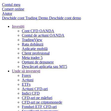
Contul meu
Comerț online
Ajutor
Deschide cont
Trading
Demo
Deschide cont demo
Investiți
Cont CFD OANDA
Contul de acțiuni OANDA
TradingView
Rata dobânzii
Aplicație mobilă
Client profesional
Meta trader 5
Opțiuni de depunere
Descărcați aplicația sau MT5
Unde să investești
Forex
Acțiuni
ETFs
Acțiuni CFD-uri
Indici CFD
CFD-uri pe mărfuri
CFD-uri pe criptomonede
Fonduri ETF CFD-uri