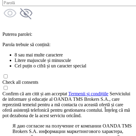
Puterea parolei:
Parola trebuie să conțină:
8 sau mai multe caractere
Litere majuscule și minuscule
Cel puțin o cifră și un caracter special
Check all consents
Confirm că am citit și am acceptat
Termenii și condițiile
Serviciului
de informare și educație al OANDA TMS Brokers S.A., care
reprezintă temeiul pentru a mă contacta cu această ofertă și care
oferă asistență telefonică pentru gestionarea contului. Înțeleg că mă
pot dezabona de la acest serviciu oricând.
Я даю согласие на получение от компании OANDA TMS
Brokers S.A. информации маркетингового характера,