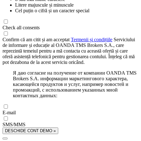
Litere majuscule și minuscule
Cel puțin o cifră și un caracter special
Check all consents
Confirm că am citit și am acceptat
Termenii și condițiile
Serviciului
de informare și educație al OANDA TMS Brokers S.A., care
reprezintă temeiul pentru a mă contacta cu această ofertă și care
oferă asistență telefonică pentru gestionarea contului. Înțeleg că mă
pot dezabona de la acest serviciu oricând.
Я даю согласие на получение от компании OANDA TMS
Brokers S.A. информации маркетингового характера,
касающейся продуктов и услуг, например новостей и
промоакций, с использованием указанных мной
контактных данных:
E-mail
SMS/MMS
DESCHIDE CONT DEMO »