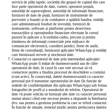
servicii de plăți rapide, societăți din grupul de capital din care
face parte operatorul de date, curieri, operatori poștali,
autorități de supraveghere, autorități de informații financiare,
furnizori de date de piață, furnizori de instrumente de
prevenire a fraudei și de combatere a spălării banilor, entități
care administrează fonduri de investiții, furnizori de
instrumente, software și platforme pentru deservirea
tranzacțiilor și operațiunilor financiare efectuate în cursul
punerii în aplicare a Acordului-cadru, precum și pentru
trimiterea de informații comerciale prin mijloace de
comunicare electronică, consilieri juridici, firme de audit,
firme de consultanță, furnizorul aplicației WhatsApp și entități
care furnizează servere și stochează date.
Contactul cu operatorul de date prin intermediul aplicației
WhatsApp poate fi inițiat de dumneavoastră sau de către
operatorul de date, în cazul în care este necesar să vă
contacteze pentru a finaliza procesul de deschidere a contului
(cont activ). În consecință, datele dumneavoastră cu caracter
personal pot fi transmise operatorului de date (în funcție de
setările de confidențialitate din aplicația WhatsApp) sub forma
fotografiei de profil și a numărului de telefon. Operatorul de
date vă poate solicita să furnizați alte date cu caracter personal
numai atunci când este necesar pentru a răspunde la întrebarea
dvs. sau pentru a gestiona problema la care se referă contactul.
În funcție de situație, temeiul juridic pentru prelucrarea datelor