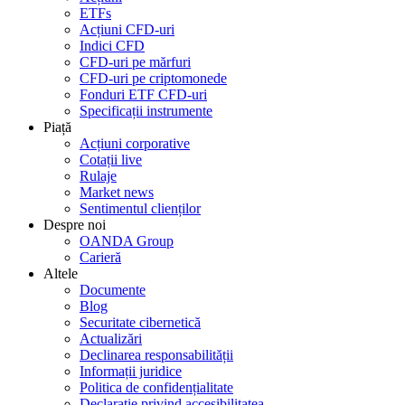
ETFs
Acțiuni CFD-uri
Indici CFD
CFD-uri pe mărfuri
CFD-uri pe criptomonede
Fonduri ETF CFD-uri
Specificații instrumente
Piață
Acțiuni corporative
Cotații live
Rulaje
Market news
Sentimentul clienților
Despre noi
OANDA Group
Carieră
Altele
Documente
Blog
Securitate cibernetică
Actualizări
Declinarea responsabilității
Informații juridice
Politica de confidențialitate
Declarație privind accesibilitatea