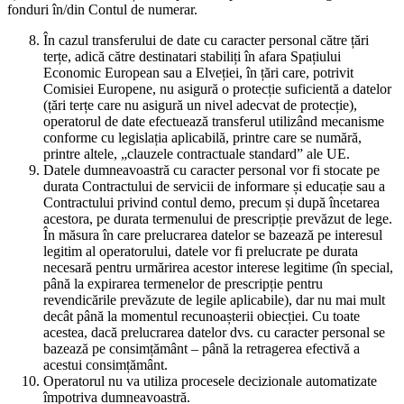
fonduri în/din Contul de numerar.
În cazul transferului de date cu caracter personal către țări
terțe, adică către destinatari stabiliți în afara Spațiului
Economic European sau a Elveției, în țări care, potrivit
Comisiei Europene, nu asigură o protecție suficientă a datelor
(țări terțe care nu asigură un nivel adecvat de protecție),
operatorul de date efectuează transferul utilizând mecanisme
conforme cu legislația aplicabilă, printre care se numără,
printre altele, „clauzele contractuale standard” ale UE.
Datele dumneavoastră cu caracter personal vor fi stocate pe
durata Contractului de servicii de informare și educație sau a
Contractului privind contul demo, precum și după încetarea
acestora, pe durata termenului de prescripție prevăzut de lege.
În măsura în care prelucrarea datelor se bazează pe interesul
legitim al operatorului, datele vor fi prelucrate pe durata
necesară pentru urmărirea acestor interese legitime (în special,
până la expirarea termenelor de prescripție pentru
revendicările prevăzute de legile aplicabile), dar nu mai mult
decât până la momentul recunoașterii obiecției. Cu toate
acestea, dacă prelucrarea datelor dvs. cu caracter personal se
bazează pe consimțământ – până la retragerea efectivă a
acestui consimțământ.
Operatorul nu va utiliza procesele decizionale automatizate
împotriva dumneavoastră.