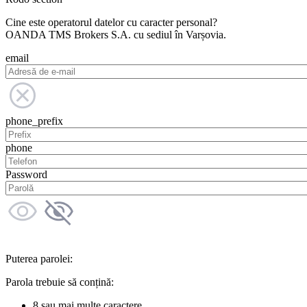
Cine este operatorul datelor cu caracter personal?
OANDA TMS Brokers S.A. cu sediul în Varșovia.
email
phone_prefix
phone
Password
Puterea parolei:
Parola trebuie să conțină:
8 sau mai multe caractere