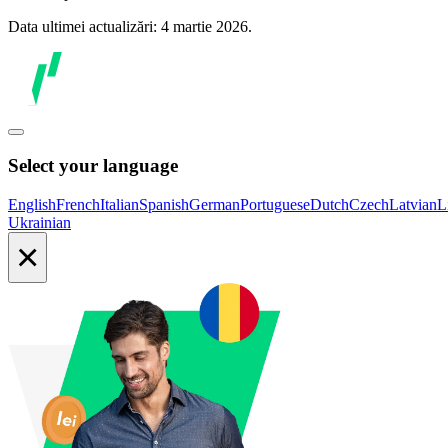
Data ultimei actualizări: 4 martie 2026.
Select your language
English
French
Italian
Spanish
German
Portuguese
Dutch
Czech
Latvian
L
Ukrainian
×