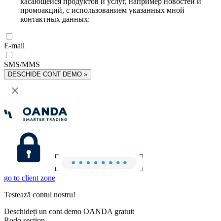
касающейся продуктов и услуг, например новостей и
промоакций, с использованием указанных мной
контактных данных:
E-mail
SMS/MMS
DESCHIDE CONT DEMO »
go to client zone
Testează contul nostru!
Deschideți un cont demo OANDA gratuit
Rodo section