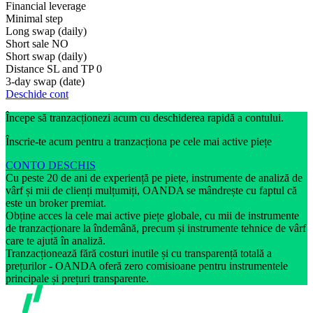
Financial leverage
Minimal step
Long swap (daily)
Short sale
NO
Short swap (daily)
Distance SL and TP
0
3-day swap (date)
Deschide cont
Începe să tranzacționezi acum cu deschiderea rapidă a contului.
Înscrie-te acum pentru a tranzacționa pe cele mai active piețe
CONTO DESCHIS
Cu peste 20 de ani de experiență pe piețe, instrumente de analiză de
vârf și mii de clienți mulțumiți, OANDA se mândrește cu faptul că
este un broker premiat.
Obține acces la cele mai active piețe globale, cu mii de instrumente
de tranzacționare la îndemână, precum și instrumente tehnice de vârf
care te ajută în analiză.
Tranzacționează fără costuri inutile și cu transparență totală a
prețurilor - OANDA oferă zero comisioane pentru instrumentele
principale și prețuri transparente.