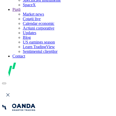
Specificații instrumente
SpaceX
Piață
Market news
Cotații live
Calendar economic
Acțiuni corporative
Updates
Blog
US earnings season
Learn TradingView
Sentimentul clienților
Contact