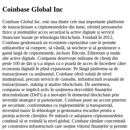
Coinbase Global Inc
Coinbase Global Inc. este una dintre cele mai importante platforme
de tranzacționare a criptomonedelor din lume, oferind persoanelor
fizice și instituțiilor acces securizat la active digitale și servicii
financiare bazate pe tehnologia blockchain. Fondată în 2012,
Coinbase gestionează un ecosistem cuprinzător care le permite
utilizatorilor să cumpere, să vândă, să stocheze și să gestioneze o
gamă largă de criptomonede, inclusiv Bitcoin, Ethereum și multe
alte active digitale. Compania deservește milioane de clienți din
peste 100 de țări și s-a impus ca o poartă de acces de încredere către
economia digitală în plină expansiune. Pe lângă platforma sa de
tranzacționare cu amănuntul, Coinbase oferă soluții de nivel
instituțional, precum servicii de custodie, infrastructură avansată de
tranzacționare, staking și analize blockchain. De asemenea,
compania se implică activ în susținerea dezvoltării finanțelor
descentralizate (DeFi) și a inovației în domeniul blockchain prin
investiții strategice și parteneriate. Coinbase pune un accent puternic
pe securitate, conformitatea cu reglementările și transparență,
investind masiv în tehnologie și gestionarea riscurilor pentru a
proteja activele clienților. Pe măsură ce adoptarea criptomonedelor
continuă să se extindă la nivel global, Coinbase rămâne concentrată
pe construirea infrastructurii care susține viitorul finanțelor și permite