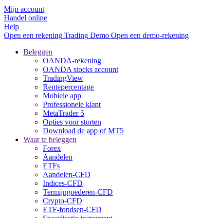
Mijn account
Handel online
Help
Open een rekening
Trading
Demo
Open een demo-rekening
Beleggen
OANDA-rekening
OANDA stocks account
TradingView
Rentepercentage
Mobiele app
Professionele klant
MetaTrader 5
Opties voor storten
Download de app of MT5
Waar te beleggen
Forex
Aandelen
ETFs
Aandelen-CFD
Indices-CFD
Termijngoederen-CFD
Crypto-CFD
ETF-fondsen-CFD