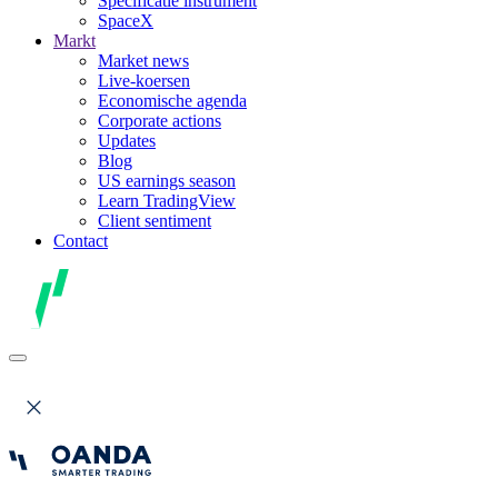
Specificatie instrument
SpaceX
Markt
Market news
Live-koersen
Economische agenda
Corporate actions
Updates
Blog
US earnings season
Learn TradingView
Client sentiment
Contact