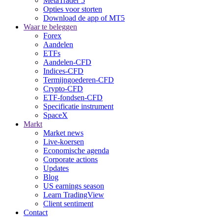
MetaTrader 5
Opties voor storten
Download de app of MT5
Waar te beleggen
Forex
Aandelen
ETFs
Aandelen-CFD
Indices-CFD
Termijngoederen-CFD
Crypto-CFD
ETF-fondsen-CFD
Specificatie instrument
SpaceX
Markt
Market news
Live-koersen
Economische agenda
Corporate actions
Updates
Blog
US earnings season
Learn TradingView
Client sentiment
Contact