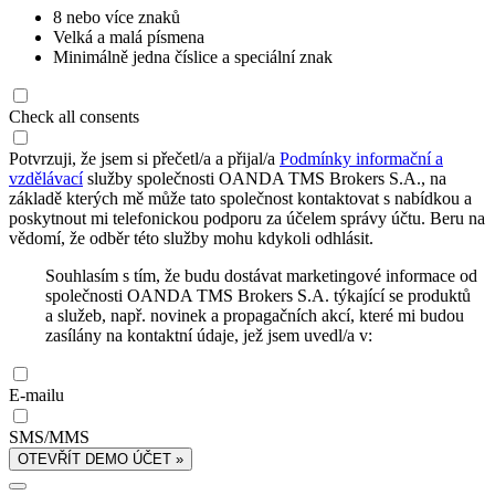
8 nebo více znaků
Velká a malá písmena
Minimálně jedna číslice a speciální znak
Check all consents
Potvrzuji, že jsem si přečetl/a a přijal/a
Podmínky informační a
vzdělávací
služby společnosti OANDA TMS Brokers S.A., na
základě kterých mě může tato společnost kontaktovat s nabídkou a
poskytnout mi telefonickou podporu za účelem správy účtu. Beru na
vědomí, že odběr této služby mohu kdykoli odhlásit.
Souhlasím s tím, že budu dostávat marketingové informace od
společnosti OANDA TMS Brokers S.A. týkající se produktů
a služeb, např. novinek a propagačních akcí, které mi budou
zasílány na kontaktní údaje, jež jsem uvedl/a v:
E-mailu
SMS/MMS
OTEVŘÍT DEMO ÚČET »