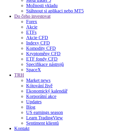
Meta trader 5
Možnosti vkladu
Stáhnout si aplikaci nebo MT5
Do čeho investovat
Forex
Akcie
ETFs
Akcie CFD
Indexy CFD
Komodity CFD
Kryptoměny CFD
ETF fondy CFD
Specifikace nástrojů
SpaceX
TRH
Market news
Kótování živě
Ekonomický kalendář
Korporátní akce
Updates
Blog
US earnings season
Learn TradingView
Sentiment klientů
Kontakt