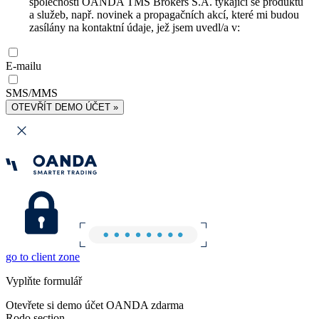
společnosti OANDA TMS Brokers S.A. týkající se produktů
a služeb, např. novinek a propagačních akcí, které mi budou
zasílány na kontaktní údaje, jež jsem uvedl/a v:
E-mailu
SMS/MMS
OTEVŘÍT DEMO ÚČET »
go to client zone
Vyplňte formulář
Otevřete si demo účet OANDA zdarma
Rodo section