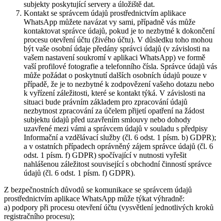
subjekty poskytující servery a úložiště dat.
Kontakt se správcem údajů prostřednictvím aplikace
WhatsApp můžete navázat vy sami, případně vás může
kontaktovat správce údajů, pokud je to nezbytné k dokončení
procesu otevření účtu (živého účtu). V důsledku toho mohou
být vaše osobní údaje předány správci údajů (v závislosti na
vašem nastavení soukromí v aplikaci WhatsApp) ve formě
vaší profilové fotografie a telefonního čísla. Správce údajů vás
může požádat o poskytnutí dalších osobních údajů pouze v
případě, že je to nezbytné k zodpovězení vašeho dotazu nebo
k vyřízení záležitosti, které se kontakt týká. V závislosti na
situaci bude právním základem pro zpracování údajů
nezbytnost zpracování za účelem přijetí opatření na žádost
subjektu údajů před uzavřením smlouvy nebo dohody
uzavřené mezi vámi a správcem údajů v souladu s předpisy
Informační a vzdělávací služby (čl. 6 odst. 1 písm. b) GDPR);
a v ostatních případech oprávněný zájem správce údajů (čl. 6
odst. 1 písm. f) GDPR) spočívající v nutnosti vyřešit
nahlášenou záležitost související s obchodní činností správce
údajů (čl. 6 odst. 1 písm. f) GDPR).
Z bezpečnostních důvodů se komunikace se správcem údajů
prostřednictvím aplikace WhatsApp může týkat výhradně:
a) podpory při procesu otevření účtu (vysvětlení jednotlivých kroků
registračního procesu);