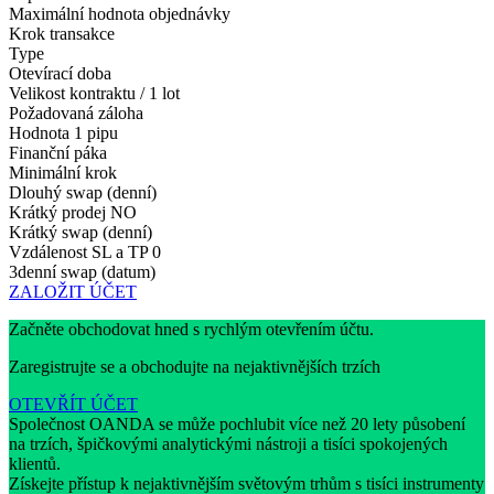
Maximální hodnota objednávky
Krok transakce
Type
Otevírací doba
Velikost kontraktu / 1 lot
Požadovaná záloha
Hodnota 1 pipu
Finanční páka
Minimální krok
Dlouhý swap (denní)
Krátký prodej
NO
Krátký swap (denní)
Vzdálenost SL a TP
0
3denní swap (datum)
ZALOŽIT ÚČET
Začněte obchodovat hned s rychlým otevřením účtu.
Zaregistrujte se a obchodujte na nejaktivnějších trzích
OTEVŘÍT ÚČET
Společnost OANDA se může pochlubit více než 20 lety působení
na trzích, špičkovými analytickými nástroji a tisíci spokojených
klientů.
Získejte přístup k nejaktivnějším světovým trhům s tisíci instrumenty