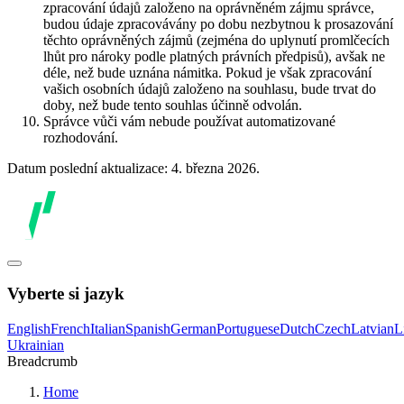
zpracování údajů založeno na oprávněném zájmu správce,
budou údaje zpracovávány po dobu nezbytnou k prosazování
těchto oprávněných zájmů (zejména do uplynutí promlčecích
lhůt pro nároky podle platných právních předpisů), avšak ne
déle, než bude uznána námitka. Pokud je však zpracování
vašich osobních údajů založeno na souhlasu, bude trvat do
doby, než bude tento souhlas účinně odvolán.
Správce vůči vám nebude používat automatizované
rozhodování.
Datum poslední aktualizace: 4. března 2026.
Vyberte si jazyk
English
French
Italian
Spanish
German
Portuguese
Dutch
Czech
Latvian
L
Ukrainian
Breadcrumb
Home