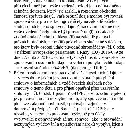
marketing správce údajů a kontaktování vás v jiných
případech, než jsou výše uvedené, pokud je to odůvodněno
zejména dotazem, který jste zaslali, a rozsahem obchodní
činnosti správce údajů. Vaše osobní údaje mohou být rovněž
zpracovávány pro marketingové účely na základě vašeho
souhlasu uděleného správci údajů. Zpracování pro jiné než
výše uvedené účely může být prováděno: (i) na základě
získání dodatečného souhlasu, (ii) na základě platných
právních předpisů, nebo (iii) pokud je to slučitelné s účelem,
pro který byly osobní údaje původně shromážděny (čl. 6 odst.
4 nařízení Evropského parlamentu a Rady (EU) 2016/679 ze
dne 27. dubna 2016 o ochraně fyzických osob v souvislosti se
zpracováním osobních údajů a o volném pohybu těchto údajů
a o zrušení směrnice 95/46/ES, (dále jen: „GDPR“).
Právním základem pro zpracování vašich osobních údajů je:
a. v rozsahu, v jakém je zpracování nezbytné pro plnění
smlouvy o informačních a vzdělávacích službách nebo
smlouvy o demo účtu a pro přijetí opatření před uzavřením
smlouvy – čl. 6 odst. 1 písm. b) GDPR; b. v rozsahu, v jakém
je zpracování údajů nezbytné pro to, aby správce údajů mohl
plnit své zákonné povinnosti, spočívající zejména v
dodržování předpisů – čl. 6 odst. 1 písm. c) GDPR; c. v
rozsahu, v jakém je zpracování nezbytné pro účely
vyplývající z oprávněných zájmů správce, jako je provádění
nezbytných vyúčtování a uplatňování nároků vyplývajících z