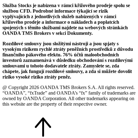
Služba Stocks je nabízena v rámci křížového prodeje spolu se
službou CFD. Podrobné informace týkající se rizik
vyplývajících z jednotlivých služeb nabízených v rámci
křížového prodeje a informace o nákladech a poplatcích
spojených s těmito službami najdete na webových stránkách
OANDA TMS Brokers v sekci Dokumenty.
Rozdílové smlouvy jsou složitými nástroji a jsou spjaty s
vysokým rizikem rychlé ztráty peněžních prostředků z důvodu
finančního pákového efektu. 76% účtů maloobchodních
investorů zaznamenává v důsledku obchodování s rozdílovými
smlouvami u tohoto dodavatele ztráty. Zamyslete se, zda
chápete, jak fungují rozdílové smlouvy, a zda si můžete dovolit
riziko vysoké riziko ztráty peněz.
@ Copyright 2026 OANDA TMS Brokers S.A. All rights reserved.
“OANDA”, “fxTrade” and OANDA’s “fx” family of trademarks are
owned by OANDA Corporation. All other trademarks appearing on
this website are the property of their respective owner.