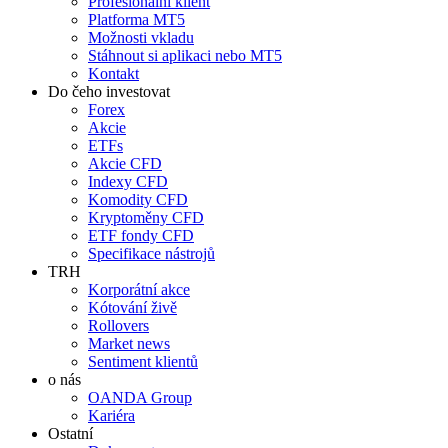
Profesionální klient
Platforma MT5
Možnosti vkladu
Stáhnout si aplikaci nebo MT5
Kontakt
Do čeho investovat
Forex
Akcie
ETFs
Akcie CFD
Indexy CFD
Komodity CFD
Kryptoměny CFD
ETF fondy CFD
Specifikace nástrojů
TRH
Korporátní akce
Kótování živě
Rollovers
Market news
Sentiment klientů
o nás
OANDA Group
Kariéra
Ostatní