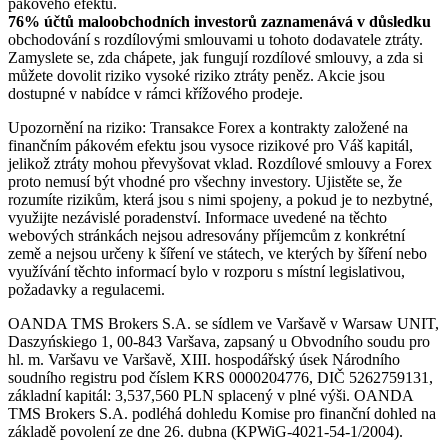
pákového efektu.
76% účtů maloobchodních investorů zaznamenává v důsledku
obchodování s rozdílovými smlouvami u tohoto dodavatele ztráty.
Zamyslete se, zda chápete, jak fungují rozdílové smlouvy, a zda si
můžete dovolit riziko vysoké riziko ztráty peněz. Akcie jsou
dostupné v nabídce v rámci křížového prodeje.
Upozornění na riziko: Transakce Forex a kontrakty založené na
finančním pákovém efektu jsou vysoce rizikové pro Váš kapitál,
jelikož ztráty mohou převyšovat vklad. Rozdílové smlouvy a Forex
proto nemusí být vhodné pro všechny investory. Ujistěte se, že
rozumíte rizikům, která jsou s nimi spojeny, a pokud je to nezbytné,
využijte nezávislé poradenství. Informace uvedené na těchto
webových stránkách nejsou adresovány příjemcům z konkrétní
země a nejsou určeny k šíření ve státech, ve kterých by šíření nebo
využívání těchto informací bylo v rozporu s místní legislativou,
požadavky a regulacemi.
OANDA TMS Brokers S.A. se sídlem ve Varšavě v Warsaw UNIT,
Daszyńskiego 1, 00-843 Varšava, zapsaný u Obvodního soudu pro
hl. m. Varšavu ve Varšavě, XIII. hospodářský úsek Národního
soudního registru pod číslem KRS 0000204776, DIČ 5262759131,
základní kapitál: 3,537,560 PLN splacený v plné výši. OANDA
TMS Brokers S.A. podléhá dohledu Komise pro finanční dohled na
základě povolení ze dne 26. dubna (KPWiG-4021-54-1/2004).