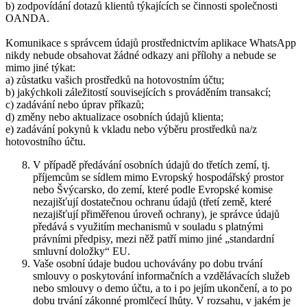
b) zodpovídání dotazů klientů týkajících se činnosti společnosti
OANDA.
Komunikace s správcem údajů prostřednictvím aplikace WhatsApp
nikdy nebude obsahovat žádné odkazy ani přílohy a nebude se
mimo jiné týkat:
a) zůstatku vašich prostředků na hotovostním účtu;
b) jakýchkoli záležitostí souvisejících s prováděním transakcí;
c) zadávání nebo úprav příkazů;
d) změny nebo aktualizace osobních údajů klienta;
e) zadávání pokynů k vkladu nebo výběru prostředků na/z
hotovostního účtu.
V případě předávání osobních údajů do třetích zemí, tj.
příjemcům se sídlem mimo Evropský hospodářský prostor
nebo Švýcarsko, do zemí, které podle Evropské komise
nezajišťují dostatečnou ochranu údajů (třetí země, které
nezajišťují přiměřenou úroveň ochrany), je správce údajů
předává s využitím mechanismů v souladu s platnými
právními předpisy, mezi něž patří mimo jiné „standardní
smluvní doložky“ EU.
Vaše osobní údaje budou uchovávány po dobu trvání
smlouvy o poskytování informačních a vzdělávacích služeb
nebo smlouvy o demo účtu, a to i po jejím ukončení, a to po
dobu trvání zákonné promlčecí lhůty. V rozsahu, v jakém je