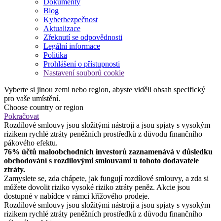
Dokumenty
Blog
Kyberbezpečnost
Aktualizace
Zřeknutí se odpovědnosti
Legální informace
Politika
Prohlášení o přístupnosti
Nastavení souborů cookie
Vyberte si jinou zemi nebo region, abyste viděli obsah specifický
pro vaše umístění.
Choose country or region
Pokračovat
Rozdílové smlouvy jsou složitými nástroji a jsou spjaty s vysokým
rizikem rychlé ztráty peněžních prostředků z důvodu finančního
pákového efektu.
76% účtů maloobchodních investorů zaznamenává v důsledku
obchodování s rozdílovými smlouvami u tohoto dodavatele
ztráty.
Zamyslete se, zda chápete, jak fungují rozdílové smlouvy, a zda si
můžete dovolit riziko vysoké riziko ztráty peněz. Akcie jsou
dostupné v nabídce v rámci křížového prodeje.
Rozdílové smlouvy jsou složitými nástroji a jsou spjaty s vysokým
rizikem rychlé ztráty peněžních prostředků z důvodu finančního