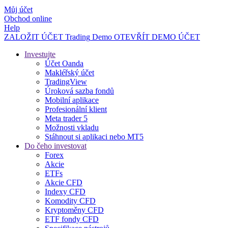
Můj účet
Obchod online
Help
ZALOŽIT ÚČET
Trading
Demo
OTEVŘÍT DEMO ÚČET
Investujte
Účet Oanda
Makléřský účet
TradingView
Úroková sazba fondů
Mobilní aplikace
Profesionální klient
Meta trader 5
Možnosti vkladu
Stáhnout si aplikaci nebo MT5
Do čeho investovat
Forex
Akcie
ETFs
Akcie CFD
Indexy CFD
Komodity CFD
Kryptoměny CFD
ETF fondy CFD