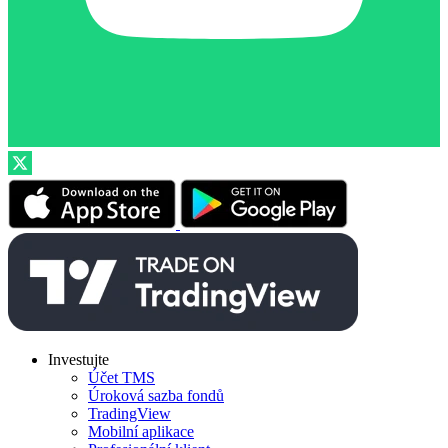
Investujte
Účet TMS
Úroková sazba fondů
TradingView
Mobilní aplikace