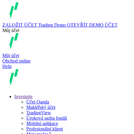
ZALOŽIT ÚČET
Trading
Demo
OTEVŘÍT DEMO ÚČET
Můj účet
Můj účet
Obchod online
Help
Investujte
Účet Oanda
Makléřský účet
TradingView
Úroková sazba fondů
Mobilní aplikace
Profesionální klient