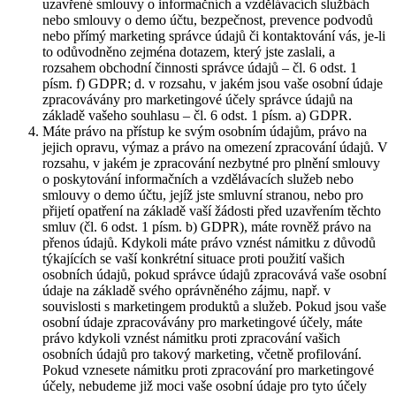
uzavřené smlouvy o informačních a vzdělávacích službách
nebo smlouvy o demo účtu, bezpečnost, prevence podvodů
nebo přímý marketing správce údajů či kontaktování vás, je-li
to odůvodněno zejména dotazem, který jste zaslali, a
rozsahem obchodní činnosti správce údajů – čl. 6 odst. 1
písm. f) GDPR; d. v rozsahu, v jakém jsou vaše osobní údaje
zpracovávány pro marketingové účely správce údajů na
základě vašeho souhlasu – čl. 6 odst. 1 písm. a) GDPR.
Máte právo na přístup ke svým osobním údajům, právo na
jejich opravu, výmaz a právo na omezení zpracování údajů. V
rozsahu, v jakém je zpracování nezbytné pro plnění smlouvy
o poskytování informačních a vzdělávacích služeb nebo
smlouvy o demo účtu, jejíž jste smluvní stranou, nebo pro
přijetí opatření na základě vaší žádosti před uzavřením těchto
smluv (čl. 6 odst. 1 písm. b) GDPR), máte rovněž právo na
přenos údajů. Kdykoli máte právo vznést námitku z důvodů
týkajících se vaší konkrétní situace proti použití vašich
osobních údajů, pokud správce údajů zpracovává vaše osobní
údaje na základě svého oprávněného zájmu, např. v
souvislosti s marketingem produktů a služeb. Pokud jsou vaše
osobní údaje zpracovávány pro marketingové účely, máte
právo kdykoli vznést námitku proti zpracování vašich
osobních údajů pro takový marketing, včetně profilování.
Pokud vznesete námitku proti zpracování pro marketingové
účely, nebudeme již moci vaše osobní údaje pro tyto účely