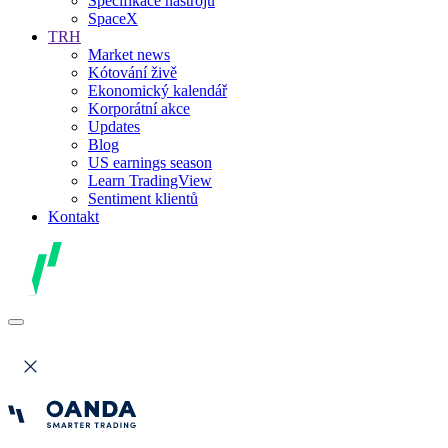
Specifikace nástrojů
SpaceX
TRH
Market news
Kótování živě
Ekonomický kalendář
Korporátní akce
Updates
Blog
US earnings season
Learn TradingView
Sentiment klientů
Kontakt