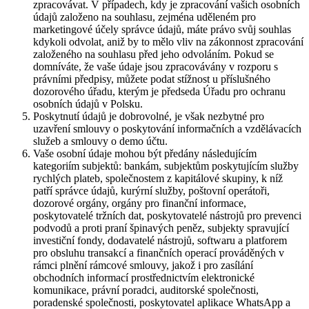
zpracovávat. V případech, kdy je zpracování vašich osobních
údajů založeno na souhlasu, zejména uděleném pro
marketingové účely správce údajů, máte právo svůj souhlas
kdykoli odvolat, aniž by to mělo vliv na zákonnost zpracování
založeného na souhlasu před jeho odvoláním. Pokud se
domníváte, že vaše údaje jsou zpracovávány v rozporu s
právními předpisy, můžete podat stížnost u příslušného
dozorového úřadu, kterým je předseda Úřadu pro ochranu
osobních údajů v Polsku.
Poskytnutí údajů je dobrovolné, je však nezbytné pro
uzavření smlouvy o poskytování informačních a vzdělávacích
služeb a smlouvy o demo účtu.
Vaše osobní údaje mohou být předány následujícím
kategoriím subjektů: bankám, subjektům poskytujícím služby
rychlých plateb, společnostem z kapitálové skupiny, k níž
patří správce údajů, kurýrní služby, poštovní operátoři,
dozorové orgány, orgány pro finanční informace,
poskytovatelé tržních dat, poskytovatelé nástrojů pro prevenci
podvodů a proti praní špinavých peněz, subjekty spravující
investiční fondy, dodavatelé nástrojů, softwaru a platforem
pro obsluhu transakcí a finančních operací prováděných v
rámci plnění rámcové smlouvy, jakož i pro zasílání
obchodních informací prostřednictvím elektronické
komunikace, právní poradci, auditorské společnosti,
poradenské společnosti, poskytovatel aplikace WhatsApp a