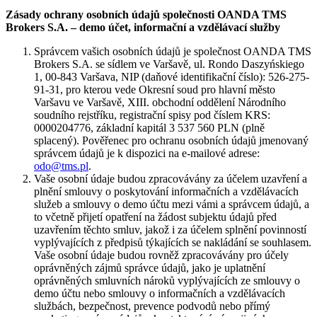
Zásady ochrany osobních údajů společnosti OANDA TMS
Brokers S.A. – demo účet, informační a vzdělávací služby
Správcem vašich osobních údajů je společnost OANDA TMS
Brokers S.A. se sídlem ve Varšavě, ul. Rondo Daszyńskiego
1, 00-843 Varšava, NIP (daňové identifikační číslo): 526-275-
91-31, pro kterou vede Okresní soud pro hlavní město
Varšavu ve Varšavě, XIII. obchodní oddělení Národního
soudního rejstříku, registrační spisy pod číslem KRS:
0000204776, základní kapitál 3 537 560 PLN (plně
splacený). Pověřenec pro ochranu osobních údajů jmenovaný
správcem údajů je k dispozici na e-mailové adrese:
odo@tms.pl
.
Vaše osobní údaje budou zpracovávány za účelem uzavření a
plnění smlouvy o poskytování informačních a vzdělávacích
služeb a smlouvy o demo účtu mezi vámi a správcem údajů, a
to včetně přijetí opatření na žádost subjektu údajů před
uzavřením těchto smluv, jakož i za účelem splnění povinností
vyplývajících z předpisů týkajících se nakládání se souhlasem.
Vaše osobní údaje budou rovněž zpracovávány pro účely
oprávněných zájmů správce údajů, jako je uplatnění
oprávněných smluvních nároků vyplývajících ze smlouvy o
demo účtu nebo smlouvy o informačních a vzdělávacích
službách, bezpečnost, prevence podvodů nebo přímý