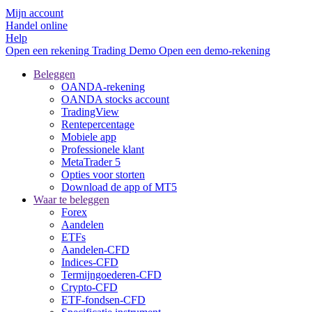
Mijn account
Handel online
Help
Open een rekening
Trading
Demo
Open een demo-rekening
Beleggen
OANDA-rekening
OANDA stocks account
TradingView
Rentepercentage
Mobiele app
Professionele klant
MetaTrader 5
Opties voor storten
Download de app of MT5
Waar te beleggen
Forex
Aandelen
ETFs
Aandelen-CFD
Indices-CFD
Termijngoederen-CFD
Crypto-CFD
ETF-fondsen-CFD