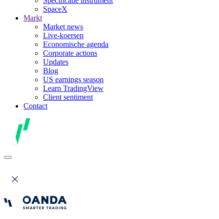
Specificatie instrument
SpaceX
Markt
Market news
Live-koersen
Economische agenda
Corporate actions
Updates
Blog
US earnings season
Learn TradingView
Client sentiment
Contact