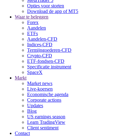
MetaTrader 5
Opties voor storten
Download de app of MT5
Waar te beleggen
Forex
Aandelen
ETFs
Aandelen-CFD
Indices-CFD
Termijngoederen-CFD
Crypto-CFD
ETF-fondsen-CFD
Specificatie instrument
SpaceX
Markt
Market news
Live-koersen
Economische agenda
Corporate actions
Updates
Blog
US earnings season
Learn TradingView
Client sentiment
Contact