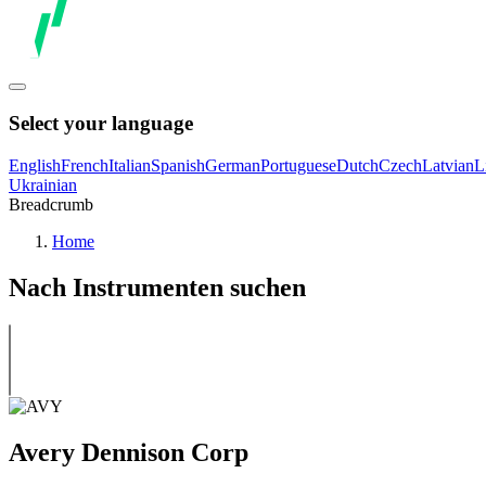
Select your language
English
French
Italian
Spanish
German
Portuguese
Dutch
Czech
Latvian
L
Ukrainian
Breadcrumb
Home
Nach Instrumenten suchen
Avery Dennison Corp