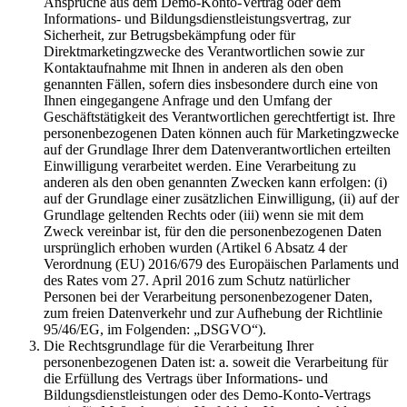
Ansprüche aus dem Demo-Konto-Vertrag oder dem
Informations- und Bildungsdienstleistungsvertrag, zur
Sicherheit, zur Betrugsbekämpfung oder für
Direktmarketingzwecke des Verantwortlichen sowie zur
Kontaktaufnahme mit Ihnen in anderen als den oben
genannten Fällen, sofern dies insbesondere durch eine von
Ihnen eingegangene Anfrage und den Umfang der
Geschäftstätigkeit des Verantwortlichen gerechtfertigt ist. Ihre
personenbezogenen Daten können auch für Marketingzwecke
auf der Grundlage Ihrer dem Datenverantwortlichen erteilten
Einwilligung verarbeitet werden. Eine Verarbeitung zu
anderen als den oben genannten Zwecken kann erfolgen: (i)
auf der Grundlage einer zusätzlichen Einwilligung, (ii) auf der
Grundlage geltenden Rechts oder (iii) wenn sie mit dem
Zweck vereinbar ist, für den die personenbezogenen Daten
ursprünglich erhoben wurden (Artikel 6 Absatz 4 der
Verordnung (EU) 2016/679 des Europäischen Parlaments und
des Rates vom 27. April 2016 zum Schutz natürlicher
Personen bei der Verarbeitung personenbezogener Daten,
zum freien Datenverkehr und zur Aufhebung der Richtlinie
95/46/EG, im Folgenden: „DSGVO“).
Die Rechtsgrundlage für die Verarbeitung Ihrer
personenbezogenen Daten ist: a. soweit die Verarbeitung für
die Erfüllung des Vertrags über Informations- und
Bildungsdienstleistungen oder des Demo-Konto-Vertrags