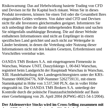
Risikowarnung: Das auf Hebelwirkung basierte Trading von CFD
und Devisen ist für Ihr Kapital hoch riskant. Wenn Sie in dieses
Produkt investieren, können Sie einen Teil oder die Gesamtheit Ihres
eingezahlten Geldes verlieren. Von daher sind CFD und Devisen
nicht für alle Investoren gleichermaßen geeignet. Informieren Sie
sich unbedingt über die damit einhergehenden Risiken und suchen
Sie nötigenfalls unabhängige Beratung. Die auf dieser Website
enthaltenen Informationen sind nicht an Empfänger in einem
spezifischen Land gerichtet und auch nicht zur Weitergabe in
Länder bestimmt, in denen die Verteilung oder Nutzung dieser
Informationen nicht mit den lokalen Gesetzen, Erfordernissen und
Vorschriften vereinbar wäre.
OANDA TMS Brokers S.A. mit eingetragenem Firmensitz in
Warschau, Warsaw UNIT, Daszyńskiego 1, 00-843 Warschau,
registriert beim Landgericht der Hauptstadt Warschau in Warschau,
XIII. Handelsabteilung des Landesgerichtsregisters unter der KRS-
Nummer 0000204776, NIP-Nummer 5262759131, mit einem
Stammkapital in Höhe von 3.537,560 PLN, das in voller Höhe
eingezahlt ist. Die OANDA TMS Brokers S.A. unterliegt der
Kontrolle durch die polnische Finanzaufsichtsbehörde auf Basis
einer Genehmigung von 26. April 2004 (KPWiG-4021-54-1/2004).
Der Aktienservice Stocks wird im Cross-Selling zusammen mit