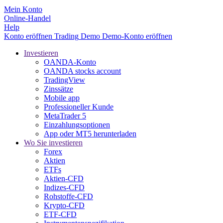
Mein Konto
Online-Handel
Help
Konto eröffnen
Trading
Demo
Demo-Konto eröffnen
Investieren
OANDA-Konto
OANDA stocks account
TradingView
Zinssätze
Mobile app
Professioneller Kunde
MetaTrader 5
Einzahlungsoptionen
App oder MT5 herunterladen
Wo Sie investieren
Forex
Aktien
ETFs
Aktien-CFD
Indizes-CFD
Rohstoffe-CFD
Krypto-CFD
ETF-CFD