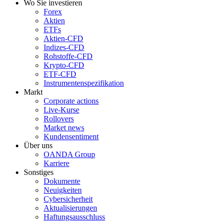
Wo Sie investieren
Forex
Aktien
ETFs
Aktien-CFD
Indizes-CFD
Rohstoffe-CFD
Krypto-CFD
ETF-CFD
Instrumentenspezifikation
Markt
Corporate actions
Live-Kurse
Rollovers
Market news
Kundensentiment
Über uns
OANDA Group
Karriere
Sonstiges
Dokumente
Neuigkeiten
Cybersicherheit
Aktualisierungen
Haftungsausschluss