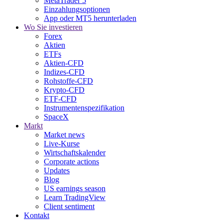
MetaTrader 5
Einzahlungsoptionen
App oder MT5 herunterladen
Wo Sie investieren
Forex
Aktien
ETFs
Aktien-CFD
Indizes-CFD
Rohstoffe-CFD
Krypto-CFD
ETF-CFD
Instrumentenspezifikation
SpaceX
Markt
Market news
Live-Kurse
Wirtschaftskalender
Corporate actions
Updates
Blog
US earnings season
Learn TradingView
Client sentiment
Kontakt