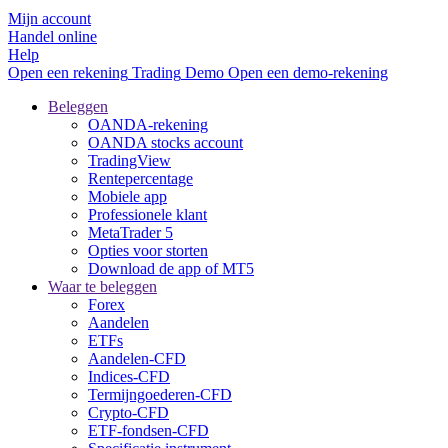
Mijn account
Handel online
Help
Open een rekening
Trading
Demo
Open een demo-rekening
Beleggen
OANDA-rekening
OANDA stocks account
TradingView
Rentepercentage
Mobiele app
Professionele klant
MetaTrader 5
Opties voor storten
Download de app of MT5
Waar te beleggen
Forex
Aandelen
ETFs
Aandelen-CFD
Indices-CFD
Termijngoederen-CFD
Crypto-CFD
ETF-fondsen-CFD