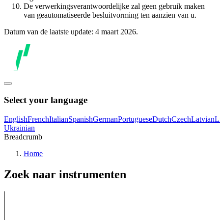
De verwerkingsverantwoordelijke zal geen gebruik maken
van geautomatiseerde besluitvorming ten aanzien van u.
Datum van de laatste update: 4 maart 2026.
Select your language
English
French
Italian
Spanish
German
Portuguese
Dutch
Czech
Latvian
L
Ukrainian
Breadcrumb
Home
Zoek naar instrumenten