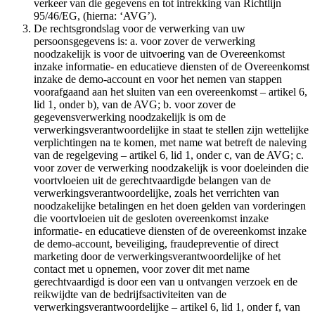
verkeer van die gegevens en tot intrekking van Richtlijn
95/46/EG, (hierna: ‘AVG’).
De rechtsgrondslag voor de verwerking van uw
persoonsgegevens is: a. voor zover de verwerking
noodzakelijk is voor de uitvoering van de Overeenkomst
inzake informatie- en educatieve diensten of de Overeenkomst
inzake de demo-account en voor het nemen van stappen
voorafgaand aan het sluiten van een overeenkomst – artikel 6,
lid 1, onder b), van de AVG; b. voor zover de
gegevensverwerking noodzakelijk is om de
verwerkingsverantwoordelijke in staat te stellen zijn wettelijke
verplichtingen na te komen, met name wat betreft de naleving
van de regelgeving – artikel 6, lid 1, onder c, van de AVG; c.
voor zover de verwerking noodzakelijk is voor doeleinden die
voortvloeien uit de gerechtvaardigde belangen van de
verwerkingsverantwoordelijke, zoals het verrichten van
noodzakelijke betalingen en het doen gelden van vorderingen
die voortvloeien uit de gesloten overeenkomst inzake
informatie- en educatieve diensten of de overeenkomst inzake
de demo-account, beveiliging, fraudepreventie of direct
marketing door de verwerkingsverantwoordelijke of het
contact met u opnemen, voor zover dit met name
gerechtvaardigd is door een van u ontvangen verzoek en de
reikwijdte van de bedrijfsactiviteiten van de
verwerkingsverantwoordelijke – artikel 6, lid 1, onder f, van