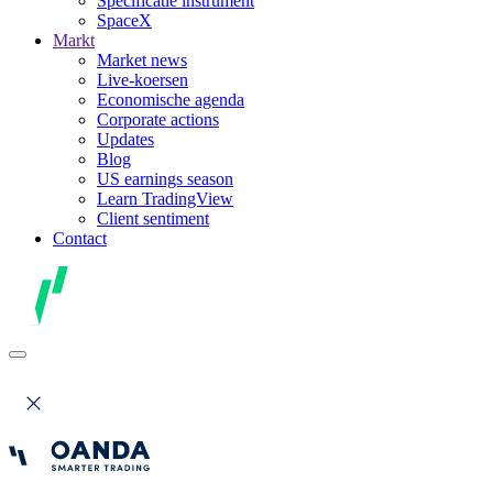
Specificatie instrument
SpaceX
Markt
Market news
Live-koersen
Economische agenda
Corporate actions
Updates
Blog
US earnings season
Learn TradingView
Client sentiment
Contact