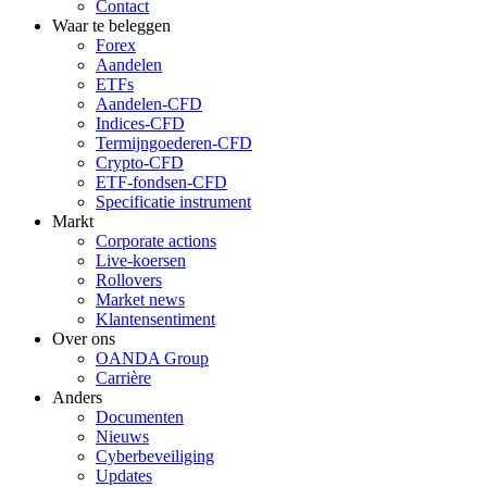
Contact
Waar te beleggen
Forex
Aandelen
ETFs
Aandelen-CFD
Indices-CFD
Termijngoederen-CFD
Crypto-CFD
ETF-fondsen-CFD
Specificatie instrument
Markt
Corporate actions
Live-koersen
Rollovers
Market news
Klantensentiment
Over ons
OANDA Group
Carrière
Anders
Documenten
Nieuws
Cyberbeveiliging
Updates