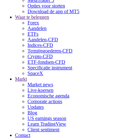
MetaTrader 5
Opties voor storten
Download de app of MT5
Waar te beleggen
Forex
Aandelen
ETFs
Aandelen-CFD
Indices-CFD
Termijngoederen-CFD
Crypto-CFD
ETF-fondsen-CFD
Specificatie instrument
SpaceX
Markt
Market news
Live-koersen
Economische agenda
Corporate actions
Updates
Blog
US earnings season
Learn TradingView
Client sentiment
Contact