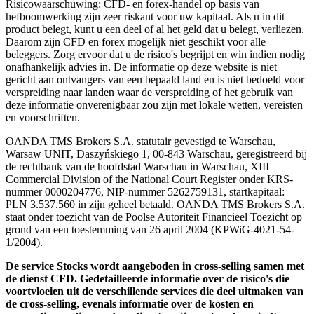
Risicowaarschuwing: CFD- en forex-handel op basis van
hefboomwerking zijn zeer riskant voor uw kapitaal. Als u in dit
product belegt, kunt u een deel of al het geld dat u belegt, verliezen.
Daarom zijn CFD en forex mogelijk niet geschikt voor alle
beleggers. Zorg ervoor dat u de risico's begrijpt en win indien nodig
onafhankelijk advies in. De informatie op deze website is niet
gericht aan ontvangers van een bepaald land en is niet bedoeld voor
verspreiding naar landen waar de verspreiding of het gebruik van
deze informatie onverenigbaar zou zijn met lokale wetten, vereisten
en voorschriften.
OANDA TMS Brokers S.A. statutair gevestigd te Warschau,
Warsaw UNIT, Daszyńskiego 1, 00-843 Warschau, geregistreerd bij
de rechtbank van de hoofdstad Warschau in Warschau, XIII
Commercial Division of the National Court Register onder KRS-
nummer 0000204776, NIP-nummer 5262759131, startkapitaal:
PLN 3.537.560 in zijn geheel betaald. OANDA TMS Brokers S.A.
staat onder toezicht van de Poolse Autoriteit Financieel Toezicht op
grond van een toestemming van 26 april 2004 (KPWiG-4021-54-
1/2004).
De service Stocks wordt aangeboden in cross-selling samen met
de dienst CFD. Gedetailleerde informatie over de risico's die
voortvloeien uit de verschillende services die deel uitmaken van
de cross-selling, evenals informatie over de kosten en