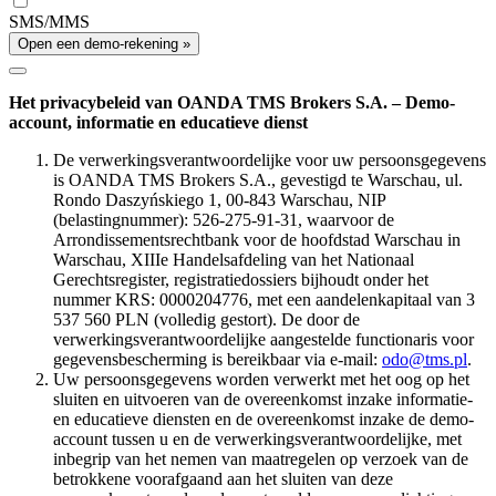
SMS/MMS
Open een demo-rekening »
Het privacybeleid van OANDA TMS Brokers S.A. – Demo-
account, informatie en educatieve dienst
De verwerkingsverantwoordelijke voor uw persoonsgegevens
is OANDA TMS Brokers S.A., gevestigd te Warschau, ul.
Rondo Daszyńskiego 1, 00-843 Warschau, NIP
(belastingnummer): 526-275-91-31, waarvoor de
Arrondissementsrechtbank voor de hoofdstad Warschau in
Warschau, XIIIe Handelsafdeling van het Nationaal
Gerechtsregister, registratiedossiers bijhoudt onder het
nummer KRS: 0000204776, met een aandelenkapitaal van 3
537 560 PLN (volledig gestort). De door de
verwerkingsverantwoordelijke aangestelde functionaris voor
gegevensbescherming is bereikbaar via e-mail:
odo@tms.pl
.
Uw persoonsgegevens worden verwerkt met het oog op het
sluiten en uitvoeren van de overeenkomst inzake informatie-
en educatieve diensten en de overeenkomst inzake de demo-
account tussen u en de verwerkingsverantwoordelijke, met
inbegrip van het nemen van maatregelen op verzoek van de
betrokkene voorafgaand aan het sluiten van deze