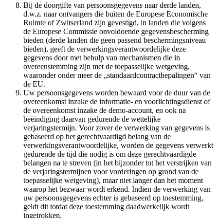
Bij de doorgifte van persoonsgegevens naar derde landen,
d.w.z. naar ontvangers die buiten de Europese Economische
Ruimte of Zwitserland zijn gevestigd, in landen die volgens
de Europese Commissie onvoldoende gegevensbescherming
bieden (derde landen die geen passend beschermingsniveau
bieden), geeft de verwerkingsverantwoordelijke deze
gegevens door met behulp van mechanismen die in
overeenstemming zijn met de toepasselijke wetgeving,
waaronder onder meer de „standaardcontractbepalingen“ van
de EU.
Uw persoonsgegevens worden bewaard voor de duur van de
overeenkomst inzake de informatie- en voorlichtingsdienst of
de overeenkomst inzake de demo-account, en ook na
beëindiging daarvan gedurende de wettelijke
verjaringstermijn. Voor zover de verwerking van gegevens is
gebaseerd op het gerechtvaardigd belang van de
verwerkingsverantwoordelijke, worden de gegevens verwerkt
gedurende de tijd die nodig is om deze gerechtvaardigde
belangen na te streven (in het bijzonder tot het verstrijken van
de verjaringstermijnen voor vorderingen op grond van de
toepasselijke wetgeving), maar niet langer dan het moment
waarop het bezwaar wordt erkend. Indien de verwerking van
uw persoonsgegevens echter is gebaseerd op toestemming,
geldt dit totdat deze toestemming daadwerkelijk wordt
ingetrokken.