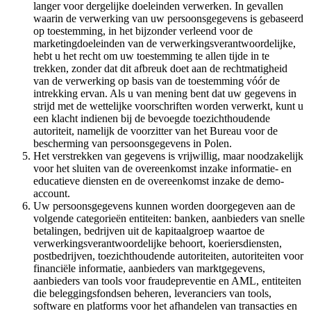
langer voor dergelijke doeleinden verwerken. In gevallen
waarin de verwerking van uw persoonsgegevens is gebaseerd
op toestemming, in het bijzonder verleend voor de
marketingdoeleinden van de verwerkingsverantwoordelijke,
hebt u het recht om uw toestemming te allen tijde in te
trekken, zonder dat dit afbreuk doet aan de rechtmatigheid
van de verwerking op basis van de toestemming vóór de
intrekking ervan. Als u van mening bent dat uw gegevens in
strijd met de wettelijke voorschriften worden verwerkt, kunt u
een klacht indienen bij de bevoegde toezichthoudende
autoriteit, namelijk de voorzitter van het Bureau voor de
bescherming van persoonsgegevens in Polen.
Het verstrekken van gegevens is vrijwillig, maar noodzakelijk
voor het sluiten van de overeenkomst inzake informatie- en
educatieve diensten en de overeenkomst inzake de demo-
account.
Uw persoonsgegevens kunnen worden doorgegeven aan de
volgende categorieën entiteiten: banken, aanbieders van snelle
betalingen, bedrijven uit de kapitaalgroep waartoe de
verwerkingsverantwoordelijke behoort, koeriersdiensten,
postbedrijven, toezichthoudende autoriteiten, autoriteiten voor
financiële informatie, aanbieders van marktgegevens,
aanbieders van tools voor fraudepreventie en AML, entiteiten
die beleggingsfondsen beheren, leveranciers van tools,
software en platforms voor het afhandelen van transacties en