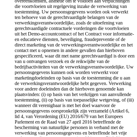
overeenkomsten, alsmede om te voldoen aan verplichtingen
die voortvloeien uit regelgeving inzake de verwerking van
toestemming. Uw persoonsgegevens worden ook verwerkt
ten behoeve van de gerechtvaardigde belangen van de
verwerkingsverantwoordelijke, zoals de uitoefening van
gerechtvaardigde contractuele vorderingen die voortvloeien
uit het Demo-accountcontract of het Contract voor informatie-
en educatieve diensten, beveiliging, fraudepreventie of de
direct marketing van de verwerkingsverantwoordelijke en het
contact met u opnemen in andere gevallen dan hierboven
gespecificeerd, waar dit met name gerechtvaardigd is door een
van u ontvangen verzoek en de reikwijdte van de
bedrijfsactiviteiten van de verwerkingsverantwoordelijke. Uw
persoonsgegevens kunnen ook worden verwerkt voor
marketingdoeleinden op basis van de toestemming die u aan
de verwerkingsverantwoordelijke hebt gegeven. Verwerking
voor andere doeleinden dan de hierboven genoemde kan
plaatsvinden: (i) op basis van het verkrijgen van aanvullende
toestemming, (ii) op basis van toepasselijke wetgeving, of (iii)
wanneer dit verenigbaar is met het doel waarvoor de
persoonsgegevens oorspronkelijk zijn verzameld (Artikel 6,
lid 4, van Verordening (EU) 2016/679 van het Europees
Parlement en de Raad van 27 april 2016 betreffende de
bescherming van natuurlijke personen in verband met de
verwerking van persoonsgegevens en betreffende het vrije