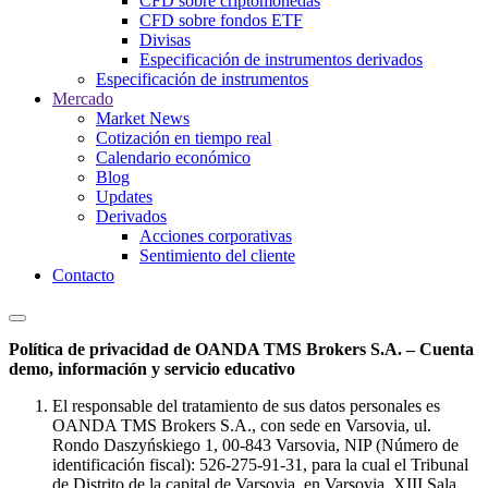
CFD sobre criptomonedas
CFD sobre fondos ETF
Divisas
Especificación de instrumentos derivados
Especificación de instrumentos
Mercado
Market News
Cotización en tiempo real
Calendario económico
Blog
Updates
Derivados
Acciones corporativas
Sentimiento del cliente
Contacto
Política de privacidad de OANDA TMS Brokers S.A. – Cuenta
demo, información y servicio educativo
El responsable del tratamiento de sus datos personales es
OANDA TMS Brokers S.A., con sede en Varsovia, ul.
Rondo Daszyńskiego 1, 00-843 Varsovia, NIP (Número de
identificación fiscal): 526-275-91-31, para la cual el Tribunal
de Distrito de la capital de Varsovia, en Varsovia, XIII Sala