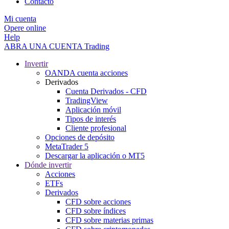
Contacto
Mi cuenta
Opere online
Help
ABRA UNA CUENTA
Trading
Invertir
OANDA cuenta acciones
Derivados
Cuenta Derivados - CFD
TradingView
Aplicación móvil
Tipos de interés
Cliente profesional
Opciones de depósito
MetaTrader 5
Descargar la aplicación o MT5
Dónde invertir
Acciones
ETFs
Derivados
CFD sobre acciones
CFD sobre índices
CFD sobre materias primas