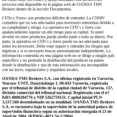
servicios está disponible en la página web de OANDA TMS
Brokers dentro de la sección Documentos.
CFDs y Forex: son productos difíciles de entender. La CNMV
considera que no son adecuados para inversores minoristas debido a
su complejidad y riesgo. La operativa en CFD´s y forex con
apalancamiento supone un alto riesgo para su capital. Si usted
invierte en estos productos puede perder parte o todo su dinero. Por
tanto, la operativa en CFD´s y forex puede no ser adecuada para
todos los inversores. Debe estar seguro y entender los riesgos que
implican y si es necesario buscar asesoramiento independiente. La
información contenida en esta página web no se dirige a ningún país
específico y no pretende la distribución del producto en países
donde la distribución y uso de esta información sea incompatible
con las leyes, regulaciones y requisitos locales.
OANDA TMS Brokers S.A. con oficina registrada en Varsovia,
Warsaw UNIT, Daszyńskiego 1, 00-843 Varsovia, registrada
por el tribunal de distrito de la capital ciudad de Varsovia. 13?,
división comercial del tribunal nacional. Registrada con el n?
KRS 0000204776 y NIP 5262759131. Capital inicial PLN
3,537.560 desembolsado en su totalidad. OANDA TMS Brokers
S.A. se encuentra bajo la supervisión de la autoridad polaca de
supervisión financiera según su autorización otorgada el 23 de
Abril de 2004. (KPWiG-4021-54-1/2004).