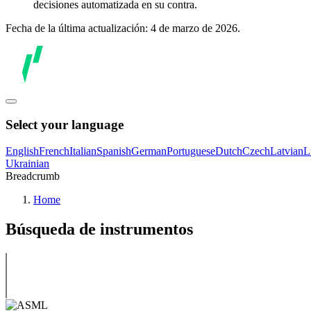
decisiones automatizada en su contra.
Fecha de la última actualización: 4 de marzo de 2026.
Select your language
English
French
Italian
Spanish
German
Portuguese
Dutch
Czech
Latvian
L
Ukrainian
Breadcrumb
Home
Búsqueda de instrumentos