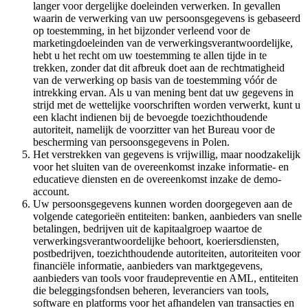
langer voor dergelijke doeleinden verwerken. In gevallen
waarin de verwerking van uw persoonsgegevens is gebaseerd
op toestemming, in het bijzonder verleend voor de
marketingdoeleinden van de verwerkingsverantwoordelijke,
hebt u het recht om uw toestemming te allen tijde in te
trekken, zonder dat dit afbreuk doet aan de rechtmatigheid
van de verwerking op basis van de toestemming vóór de
intrekking ervan. Als u van mening bent dat uw gegevens in
strijd met de wettelijke voorschriften worden verwerkt, kunt u
een klacht indienen bij de bevoegde toezichthoudende
autoriteit, namelijk de voorzitter van het Bureau voor de
bescherming van persoonsgegevens in Polen.
Het verstrekken van gegevens is vrijwillig, maar noodzakelijk
voor het sluiten van de overeenkomst inzake informatie- en
educatieve diensten en de overeenkomst inzake de demo-
account.
Uw persoonsgegevens kunnen worden doorgegeven aan de
volgende categorieën entiteiten: banken, aanbieders van snelle
betalingen, bedrijven uit de kapitaalgroep waartoe de
verwerkingsverantwoordelijke behoort, koeriersdiensten,
postbedrijven, toezichthoudende autoriteiten, autoriteiten voor
financiële informatie, aanbieders van marktgegevens,
aanbieders van tools voor fraudepreventie en AML, entiteiten
die beleggingsfondsen beheren, leveranciers van tools,
software en platforms voor het afhandelen van transacties en