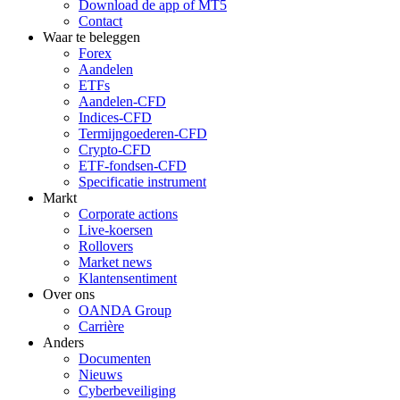
Download de app of MT5
Contact
Waar te beleggen
Forex
Aandelen
ETFs
Aandelen-CFD
Indices-CFD
Termijngoederen-CFD
Crypto-CFD
ETF-fondsen-CFD
Specificatie instrument
Markt
Corporate actions
Live-koersen
Rollovers
Market news
Klantensentiment
Over ons
OANDA Group
Carrière
Anders
Documenten
Nieuws
Cyberbeveiliging