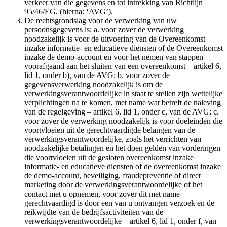
verkeer van die gegevens en tot intrekking van Richtlijn
95/46/EG, (hierna: ‘AVG’).
De rechtsgrondslag voor de verwerking van uw
persoonsgegevens is: a. voor zover de verwerking
noodzakelijk is voor de uitvoering van de Overeenkomst
inzake informatie- en educatieve diensten of de Overeenkomst
inzake de demo-account en voor het nemen van stappen
voorafgaand aan het sluiten van een overeenkomst – artikel 6,
lid 1, onder b), van de AVG; b. voor zover de
gegevensverwerking noodzakelijk is om de
verwerkingsverantwoordelijke in staat te stellen zijn wettelijke
verplichtingen na te komen, met name wat betreft de naleving
van de regelgeving – artikel 6, lid 1, onder c, van de AVG; c.
voor zover de verwerking noodzakelijk is voor doeleinden die
voortvloeien uit de gerechtvaardigde belangen van de
verwerkingsverantwoordelijke, zoals het verrichten van
noodzakelijke betalingen en het doen gelden van vorderingen
die voortvloeien uit de gesloten overeenkomst inzake
informatie- en educatieve diensten of de overeenkomst inzake
de demo-account, beveiliging, fraudepreventie of direct
marketing door de verwerkingsverantwoordelijke of het
contact met u opnemen, voor zover dit met name
gerechtvaardigd is door een van u ontvangen verzoek en de
reikwijdte van de bedrijfsactiviteiten van de
verwerkingsverantwoordelijke – artikel 6, lid 1, onder f, van