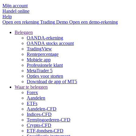
Mijn account
Handel online
Help
Open een rekening
Trading
Demo
Open een demo-rekening
Beleggen
OANDA-rekening
OANDA stocks account
TradingView
Rentepercentage
Mobiele app
Professionele klant
MetaTrader 5
Opties voor storten
Download de app of MT5
Waar te beleggen
Forex
Aandelen
ETFs
Aandelen-CFD
Indices-CFD
Termijngoederen-CFD
Crypto-CFD
ETF-fondsen-CFD