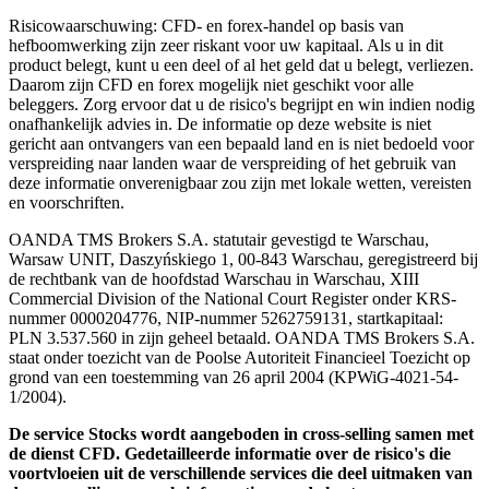
Risicowaarschuwing: CFD- en forex-handel op basis van
hefboomwerking zijn zeer riskant voor uw kapitaal. Als u in dit
product belegt, kunt u een deel of al het geld dat u belegt, verliezen.
Daarom zijn CFD en forex mogelijk niet geschikt voor alle
beleggers. Zorg ervoor dat u de risico's begrijpt en win indien nodig
onafhankelijk advies in. De informatie op deze website is niet
gericht aan ontvangers van een bepaald land en is niet bedoeld voor
verspreiding naar landen waar de verspreiding of het gebruik van
deze informatie onverenigbaar zou zijn met lokale wetten, vereisten
en voorschriften.
OANDA TMS Brokers S.A. statutair gevestigd te Warschau,
Warsaw UNIT, Daszyńskiego 1, 00-843 Warschau, geregistreerd bij
de rechtbank van de hoofdstad Warschau in Warschau, XIII
Commercial Division of the National Court Register onder KRS-
nummer 0000204776, NIP-nummer 5262759131, startkapitaal:
PLN 3.537.560 in zijn geheel betaald. OANDA TMS Brokers S.A.
staat onder toezicht van de Poolse Autoriteit Financieel Toezicht op
grond van een toestemming van 26 april 2004 (KPWiG-4021-54-
1/2004).
De service Stocks wordt aangeboden in cross-selling samen met
de dienst CFD. Gedetailleerde informatie over de risico's die
voortvloeien uit de verschillende services die deel uitmaken van