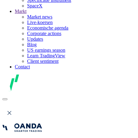
Specificatie instrument
SpaceX
Markt
Market news
Live-koersen
Economische agenda
Corporate actions
Updates
Blog
US earnings season
Learn TradingView
Client sentiment
Contact