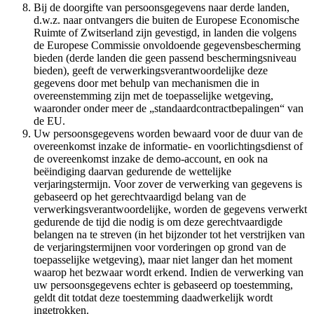
Bij de doorgifte van persoonsgegevens naar derde landen,
d.w.z. naar ontvangers die buiten de Europese Economische
Ruimte of Zwitserland zijn gevestigd, in landen die volgens
de Europese Commissie onvoldoende gegevensbescherming
bieden (derde landen die geen passend beschermingsniveau
bieden), geeft de verwerkingsverantwoordelijke deze
gegevens door met behulp van mechanismen die in
overeenstemming zijn met de toepasselijke wetgeving,
waaronder onder meer de „standaardcontractbepalingen“ van
de EU.
Uw persoonsgegevens worden bewaard voor de duur van de
overeenkomst inzake de informatie- en voorlichtingsdienst of
de overeenkomst inzake de demo-account, en ook na
beëindiging daarvan gedurende de wettelijke
verjaringstermijn. Voor zover de verwerking van gegevens is
gebaseerd op het gerechtvaardigd belang van de
verwerkingsverantwoordelijke, worden de gegevens verwerkt
gedurende de tijd die nodig is om deze gerechtvaardigde
belangen na te streven (in het bijzonder tot het verstrijken van
de verjaringstermijnen voor vorderingen op grond van de
toepasselijke wetgeving), maar niet langer dan het moment
waarop het bezwaar wordt erkend. Indien de verwerking van
uw persoonsgegevens echter is gebaseerd op toestemming,
geldt dit totdat deze toestemming daadwerkelijk wordt
ingetrokken.