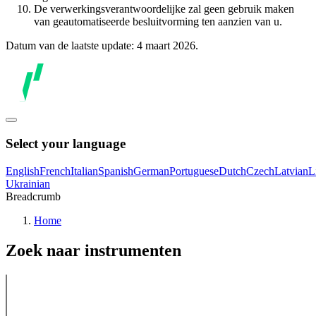
De verwerkingsverantwoordelijke zal geen gebruik maken
van geautomatiseerde besluitvorming ten aanzien van u.
Datum van de laatste update: 4 maart 2026.
Select your language
English
French
Italian
Spanish
German
Portuguese
Dutch
Czech
Latvian
L
Ukrainian
Breadcrumb
Home
Zoek naar instrumenten