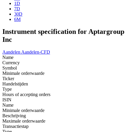
1D
7D
30D
6M
Instrument specification for Aptargroup
Inc
Aandelen
Aandelen-CFD
Name
Currency
Symbol
Minimale orderwaarde
Ticker
Handelstijden
Type
Hours of accepting orders
ISIN
Name
Minimale orderwaarde
Beschrijving
Maximale orderwaarde
Transactiestap
Type