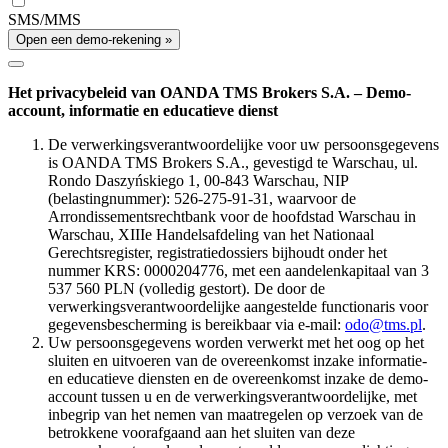
SMS/MMS
Open een demo-rekening »
Het privacybeleid van OANDA TMS Brokers S.A. – Demo-
account, informatie en educatieve dienst
De verwerkingsverantwoordelijke voor uw persoonsgegevens
is OANDA TMS Brokers S.A., gevestigd te Warschau, ul.
Rondo Daszyńskiego 1, 00-843 Warschau, NIP
(belastingnummer): 526-275-91-31, waarvoor de
Arrondissementsrechtbank voor de hoofdstad Warschau in
Warschau, XIIIe Handelsafdeling van het Nationaal
Gerechtsregister, registratiedossiers bijhoudt onder het
nummer KRS: 0000204776, met een aandelenkapitaal van 3
537 560 PLN (volledig gestort). De door de
verwerkingsverantwoordelijke aangestelde functionaris voor
gegevensbescherming is bereikbaar via e-mail:
odo@tms.pl
.
Uw persoonsgegevens worden verwerkt met het oog op het
sluiten en uitvoeren van de overeenkomst inzake informatie-
en educatieve diensten en de overeenkomst inzake de demo-
account tussen u en de verwerkingsverantwoordelijke, met
inbegrip van het nemen van maatregelen op verzoek van de
betrokkene voorafgaand aan het sluiten van deze