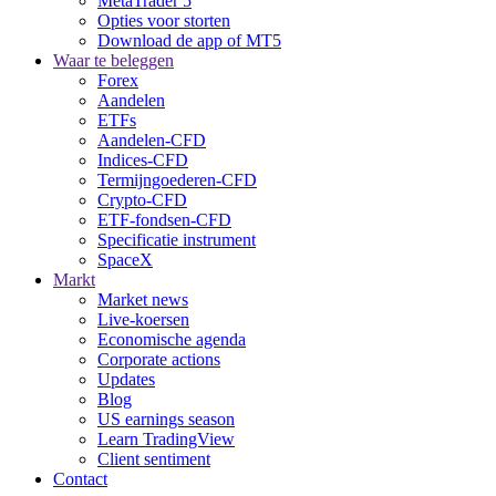
MetaTrader 5
Opties voor storten
Download de app of MT5
Waar te beleggen
Forex
Aandelen
ETFs
Aandelen-CFD
Indices-CFD
Termijngoederen-CFD
Crypto-CFD
ETF-fondsen-CFD
Specificatie instrument
SpaceX
Markt
Market news
Live-koersen
Economische agenda
Corporate actions
Updates
Blog
US earnings season
Learn TradingView
Client sentiment
Contact