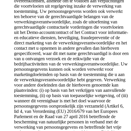
overeenkomsten, alsmede om te voldoen aan verplichtingen
die voortvloeien uit regelgeving inzake de verwerking van
toestemming. Uw persoonsgegevens worden ook verwerkt
ten behoeve van de gerechtvaardigde belangen van de
verwerkingsverantwoordelijke, zoals de uitoefening van
gerechtvaardigde contractuele vorderingen die voortvloeien
uit het Demo-accountcontract of het Contract voor informatie-
en educatieve diensten, beveiliging, fraudepreventie of de
direct marketing van de verwerkingsverantwoordelijke en het
contact met u opnemen in andere gevallen dan hierboven
gespecificeerd, waar dit met name gerechtvaardigd is door een
van u ontvangen verzoek en de reikwijdte van de
bedrijfsactiviteiten van de verwerkingsverantwoordelijke. Uw
persoonsgegevens kunnen ook worden verwerkt voor
marketingdoeleinden op basis van de toestemming die u aan
de verwerkingsverantwoordelijke hebt gegeven. Verwerking
voor andere doeleinden dan de hierboven genoemde kan
plaatsvinden: (i) op basis van het verkrijgen van aanvullende
toestemming, (ii) op basis van toepasselijke wetgeving, of (iii)
wanneer dit verenigbaar is met het doel waarvoor de
persoonsgegevens oorspronkelijk zijn verzameld (Artikel 6,
lid 4, van Verordening (EU) 2016/679 van het Europees
Parlement en de Raad van 27 april 2016 betreffende de
bescherming van natuurlijke personen in verband met de
verwerking van persoonsgegevens en betreffende het vrije