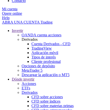
Contacto
Mi cuenta
Opere online
Help
ABRA UNA CUENTA
Trading
Invertir
OANDA cuenta acciones
Derivados
Cuenta Derivados - CFD
TradingView
Aplicación móvil
Tipos de interés
Cliente profesional
Opciones de depósito
MetaTrader 5
Descargar la aplicación o MT5
Dónde invertir
Acciones
ETFs
Derivados
CFD sobre acciones
CFD sobre índices
CFD sobre materias primas