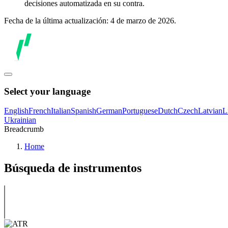
decisiones automatizada en su contra.
Fecha de la última actualización: 4 de marzo de 2026.
Select your language
English
French
Italian
Spanish
German
Portuguese
Dutch
Czech
Latvian
L
Ukrainian
Breadcrumb
Home
Búsqueda de instrumentos