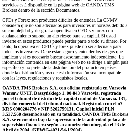
servicios está disponible en la página web de OANDA TMS
Brokers dentro de la sección Documentos.
CFDs y Forex: son productos difíciles de entender. La CNMV
considera que no son adecuados para inversores minoristas debido a
su complejidad y riesgo. La operativa en CFD´s y forex con
apalancamiento supone un alto riesgo para su capital. Si usted
invierte en estos productos puede perder parte o todo su dinero. Por
tanto, la operativa en CFD´s y forex puede no ser adecuada para
todos los inversores. Debe estar seguro y entender los riesgos que
implican y si es necesario buscar asesoramiento independiente. La
información contenida en esta página web no se dirige a ningún país
específico y no pretende la distribución del producto en países
donde la distribución y uso de esta información sea incompatible
con las leyes, regulaciones y requisitos locales.
OANDA TMS Brokers S.A. con oficina registrada en Varsovia,
Warsaw UNIT, Daszyńskiego 1, 00-843 Varsovia, registrada
por el tribunal de distrito de la capital ciudad de Varsovia. 13?,
división comercial del tribunal nacional. Registrada con el n?
KRS 0000204776 y NIP 5262759131. Capital inicial PLN
3,537.560 desembolsado en su totalidad. OANDA TMS Brokers
S.A. se encuentra bajo la supervisión de la autoridad polaca de
supervisión financiera según su autorización otorgada el 23 de
Abril de 2004. (KPWiG-4021-54-1/2004).