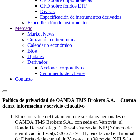
CFD sobre criptomonedas
CFD sobre fondos ETF
Divisas
Especificación de instrumentos derivados
Especificación de instrumentos
Mercado
Market News
Cotización en tiempo real
Calendario económico
Blog
Updates
Derivados
Acciones corporativas
Sentimiento del cliente
Contacto
Política de privacidad de OANDA TMS Brokers S.A. – Cuenta
demo, información y servicio educativo
El responsable del tratamiento de sus datos personales es
OANDA TMS Brokers S.A., con sede en Varsovia, ul.
Rondo Daszyńskiego 1, 00-843 Varsovia, NIP (Número de
identificación fiscal): 526-275-91-31, para la cual el Tribunal
de Distrito de la capital de Varsovia, en Varsovia, XIII Sala