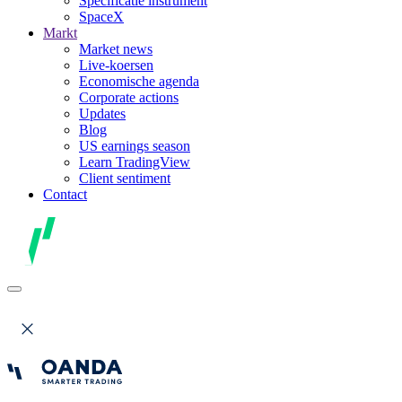
Specificatie instrument
SpaceX
Markt
Market news
Live-koersen
Economische agenda
Corporate actions
Updates
Blog
US earnings season
Learn TradingView
Client sentiment
Contact