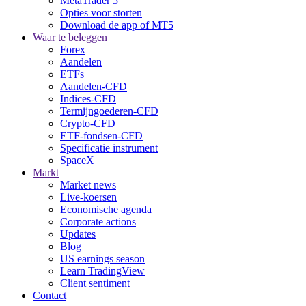
MetaTrader 5
Opties voor storten
Download de app of MT5
Waar te beleggen
Forex
Aandelen
ETFs
Aandelen-CFD
Indices-CFD
Termijngoederen-CFD
Crypto-CFD
ETF-fondsen-CFD
Specificatie instrument
SpaceX
Markt
Market news
Live-koersen
Economische agenda
Corporate actions
Updates
Blog
US earnings season
Learn TradingView
Client sentiment
Contact