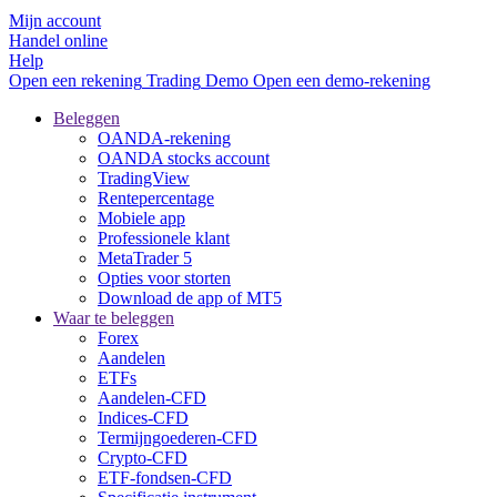
Mijn account
Handel online
Help
Open een rekening
Trading
Demo
Open een demo-rekening
Beleggen
OANDA-rekening
OANDA stocks account
TradingView
Rentepercentage
Mobiele app
Professionele klant
MetaTrader 5
Opties voor storten
Download de app of MT5
Waar te beleggen
Forex
Aandelen
ETFs
Aandelen-CFD
Indices-CFD
Termijngoederen-CFD
Crypto-CFD
ETF-fondsen-CFD