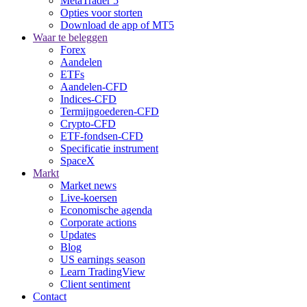
MetaTrader 5
Opties voor storten
Download de app of MT5
Waar te beleggen
Forex
Aandelen
ETFs
Aandelen-CFD
Indices-CFD
Termijngoederen-CFD
Crypto-CFD
ETF-fondsen-CFD
Specificatie instrument
SpaceX
Markt
Market news
Live-koersen
Economische agenda
Corporate actions
Updates
Blog
US earnings season
Learn TradingView
Client sentiment
Contact