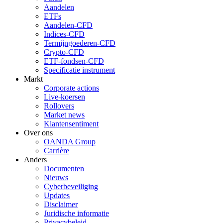
Aandelen
ETFs
Aandelen-CFD
Indices-CFD
Termijngoederen-CFD
Crypto-CFD
ETF-fondsen-CFD
Specificatie instrument
Markt
Corporate actions
Live-koersen
Rollovers
Market news
Klantensentiment
Over ons
OANDA Group
Carrière
Anders
Documenten
Nieuws
Cyberbeveiliging
Updates
Disclaimer
Juridische informatie
Privacybeleid