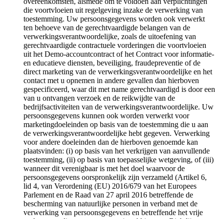
overeenkomsten, alsmede om te voldoen aan verplichtingen
die voortvloeien uit regelgeving inzake de verwerking van
toestemming. Uw persoonsgegevens worden ook verwerkt
ten behoeve van de gerechtvaardigde belangen van de
verwerkingsverantwoordelijke, zoals de uitoefening van
gerechtvaardigde contractuele vorderingen die voortvloeien
uit het Demo-accountcontract of het Contract voor informatie-
en educatieve diensten, beveiliging, fraudepreventie of de
direct marketing van de verwerkingsverantwoordelijke en het
contact met u opnemen in andere gevallen dan hierboven
gespecificeerd, waar dit met name gerechtvaardigd is door een
van u ontvangen verzoek en de reikwijdte van de
bedrijfsactiviteiten van de verwerkingsverantwoordelijke. Uw
persoonsgegevens kunnen ook worden verwerkt voor
marketingdoeleinden op basis van de toestemming die u aan
de verwerkingsverantwoordelijke hebt gegeven. Verwerking
voor andere doeleinden dan de hierboven genoemde kan
plaatsvinden: (i) op basis van het verkrijgen van aanvullende
toestemming, (ii) op basis van toepasselijke wetgeving, of (iii)
wanneer dit verenigbaar is met het doel waarvoor de
persoonsgegevens oorspronkelijk zijn verzameld (Artikel 6,
lid 4, van Verordening (EU) 2016/679 van het Europees
Parlement en de Raad van 27 april 2016 betreffende de
bescherming van natuurlijke personen in verband met de
verwerking van persoonsgegevens en betreffende het vrije