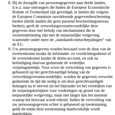
Bij de doorgifte van persoonsgegevens naar derde landen,
d.w.z. naar ontvangers die buiten de Europese Economische
Ruimte of Zwitserland zijn gevestigd, in landen die volgens
de Europese Commissie onvoldoende gegevensbescherming
bieden (derde landen die geen passend beschermingsniveau
bieden), geeft de verwerkingsverantwoordelijke deze
gegevens door met behulp van mechanismen die in
overeenstemming zijn met de toepasselijke wetgeving,
waaronder onder meer de „standaardcontractbepalingen“ van
de EU.
Uw persoonsgegevens worden bewaard voor de duur van de
overeenkomst inzake de informatie- en voorlichtingsdienst of
de overeenkomst inzake de demo-account, en ook na
beëindiging daarvan gedurende de wettelijke
verjaringstermijn. Voor zover de verwerking van gegevens is
gebaseerd op het gerechtvaardigd belang van de
verwerkingsverantwoordelijke, worden de gegevens verwerkt
gedurende de tijd die nodig is om deze gerechtvaardigde
belangen na te streven (in het bijzonder tot het verstrijken van
de verjaringstermijnen voor vorderingen op grond van de
toepasselijke wetgeving), maar niet langer dan het moment
waarop het bezwaar wordt erkend. Indien de verwerking van
uw persoonsgegevens echter is gebaseerd op toestemming,
geldt dit totdat deze toestemming daadwerkelijk wordt
ingetrokken.