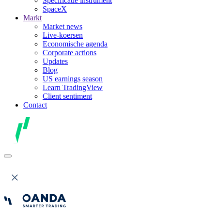
Specificatie instrument
SpaceX
Markt
Market news
Live-koersen
Economische agenda
Corporate actions
Updates
Blog
US earnings season
Learn TradingView
Client sentiment
Contact