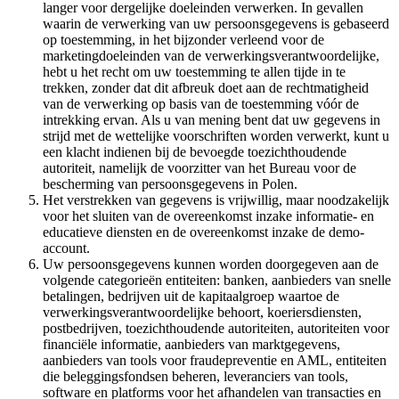
langer voor dergelijke doeleinden verwerken. In gevallen
waarin de verwerking van uw persoonsgegevens is gebaseerd
op toestemming, in het bijzonder verleend voor de
marketingdoeleinden van de verwerkingsverantwoordelijke,
hebt u het recht om uw toestemming te allen tijde in te
trekken, zonder dat dit afbreuk doet aan de rechtmatigheid
van de verwerking op basis van de toestemming vóór de
intrekking ervan. Als u van mening bent dat uw gegevens in
strijd met de wettelijke voorschriften worden verwerkt, kunt u
een klacht indienen bij de bevoegde toezichthoudende
autoriteit, namelijk de voorzitter van het Bureau voor de
bescherming van persoonsgegevens in Polen.
Het verstrekken van gegevens is vrijwillig, maar noodzakelijk
voor het sluiten van de overeenkomst inzake informatie- en
educatieve diensten en de overeenkomst inzake de demo-
account.
Uw persoonsgegevens kunnen worden doorgegeven aan de
volgende categorieën entiteiten: banken, aanbieders van snelle
betalingen, bedrijven uit de kapitaalgroep waartoe de
verwerkingsverantwoordelijke behoort, koeriersdiensten,
postbedrijven, toezichthoudende autoriteiten, autoriteiten voor
financiële informatie, aanbieders van marktgegevens,
aanbieders van tools voor fraudepreventie en AML, entiteiten
die beleggingsfondsen beheren, leveranciers van tools,
software en platforms voor het afhandelen van transacties en