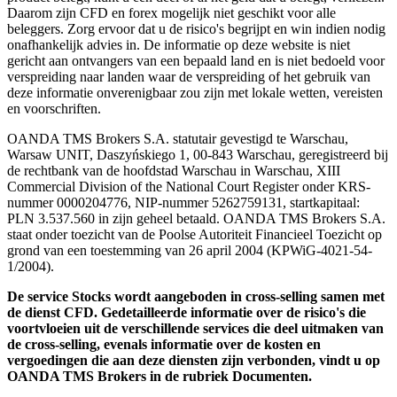
Daarom zijn CFD en forex mogelijk niet geschikt voor alle
beleggers. Zorg ervoor dat u de risico's begrijpt en win indien nodig
onafhankelijk advies in. De informatie op deze website is niet
gericht aan ontvangers van een bepaald land en is niet bedoeld voor
verspreiding naar landen waar de verspreiding of het gebruik van
deze informatie onverenigbaar zou zijn met lokale wetten, vereisten
en voorschriften.
OANDA TMS Brokers S.A. statutair gevestigd te Warschau,
Warsaw UNIT, Daszyńskiego 1, 00-843 Warschau, geregistreerd bij
de rechtbank van de hoofdstad Warschau in Warschau, XIII
Commercial Division of the National Court Register onder KRS-
nummer 0000204776, NIP-nummer 5262759131, startkapitaal:
PLN 3.537.560 in zijn geheel betaald. OANDA TMS Brokers S.A.
staat onder toezicht van de Poolse Autoriteit Financieel Toezicht op
grond van een toestemming van 26 april 2004 (KPWiG-4021-54-
1/2004).
De service Stocks wordt aangeboden in cross-selling samen met
de dienst CFD. Gedetailleerde informatie over de risico's die
voortvloeien uit de verschillende services die deel uitmaken van
de cross-selling, evenals informatie over de kosten en
vergoedingen die aan deze diensten zijn verbonden, vindt u op
OANDA TMS Brokers in de rubriek Documenten.