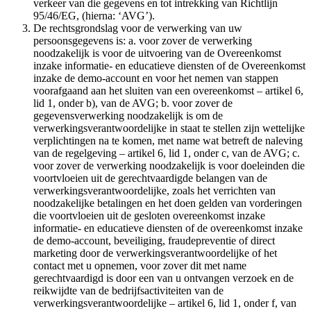
verkeer van die gegevens en tot intrekking van Richtlijn
95/46/EG, (hierna: ‘AVG’).
De rechtsgrondslag voor de verwerking van uw
persoonsgegevens is: a. voor zover de verwerking
noodzakelijk is voor de uitvoering van de Overeenkomst
inzake informatie- en educatieve diensten of de Overeenkomst
inzake de demo-account en voor het nemen van stappen
voorafgaand aan het sluiten van een overeenkomst – artikel 6,
lid 1, onder b), van de AVG; b. voor zover de
gegevensverwerking noodzakelijk is om de
verwerkingsverantwoordelijke in staat te stellen zijn wettelijke
verplichtingen na te komen, met name wat betreft de naleving
van de regelgeving – artikel 6, lid 1, onder c, van de AVG; c.
voor zover de verwerking noodzakelijk is voor doeleinden die
voortvloeien uit de gerechtvaardigde belangen van de
verwerkingsverantwoordelijke, zoals het verrichten van
noodzakelijke betalingen en het doen gelden van vorderingen
die voortvloeien uit de gesloten overeenkomst inzake
informatie- en educatieve diensten of de overeenkomst inzake
de demo-account, beveiliging, fraudepreventie of direct
marketing door de verwerkingsverantwoordelijke of het
contact met u opnemen, voor zover dit met name
gerechtvaardigd is door een van u ontvangen verzoek en de
reikwijdte van de bedrijfsactiviteiten van de
verwerkingsverantwoordelijke – artikel 6, lid 1, onder f, van