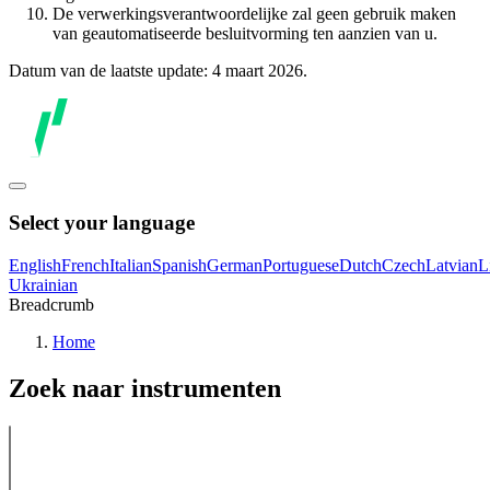
De verwerkingsverantwoordelijke zal geen gebruik maken
van geautomatiseerde besluitvorming ten aanzien van u.
Datum van de laatste update: 4 maart 2026.
Select your language
English
French
Italian
Spanish
German
Portuguese
Dutch
Czech
Latvian
L
Ukrainian
Breadcrumb
Home
Zoek naar instrumenten