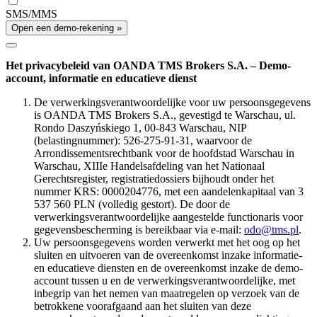
SMS/MMS
Open een demo-rekening »
Het privacybeleid van OANDA TMS Brokers S.A. – Demo-
account, informatie en educatieve dienst
De verwerkingsverantwoordelijke voor uw persoonsgegevens
is OANDA TMS Brokers S.A., gevestigd te Warschau, ul.
Rondo Daszyńskiego 1, 00-843 Warschau, NIP
(belastingnummer): 526-275-91-31, waarvoor de
Arrondissementsrechtbank voor de hoofdstad Warschau in
Warschau, XIIIe Handelsafdeling van het Nationaal
Gerechtsregister, registratiedossiers bijhoudt onder het
nummer KRS: 0000204776, met een aandelenkapitaal van 3
537 560 PLN (volledig gestort). De door de
verwerkingsverantwoordelijke aangestelde functionaris voor
gegevensbescherming is bereikbaar via e-mail:
odo@tms.pl
.
Uw persoonsgegevens worden verwerkt met het oog op het
sluiten en uitvoeren van de overeenkomst inzake informatie-
en educatieve diensten en de overeenkomst inzake de demo-
account tussen u en de verwerkingsverantwoordelijke, met
inbegrip van het nemen van maatregelen op verzoek van de
betrokkene voorafgaand aan het sluiten van deze