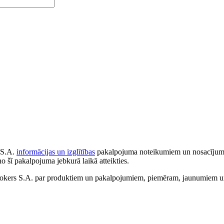
 S.A.
informācijas un izglītības
pakalpojuma noteikumiem un nosacījumiem
no šī pakalpojuma jebkurā laikā atteikties.
ers S.A. par produktiem un pakalpojumiem, piemēram, jaunumiem un 