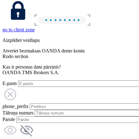
go to client zone
Aizpildiet veidlapu
Atveriet bezmaksas OANDA demo kontu
Rodo section
Kas ir personas datu pārzinis?
OANDA TMS Brokers S.A.
E-pasts
phone_prefix
Tālruņa numurs
Parole