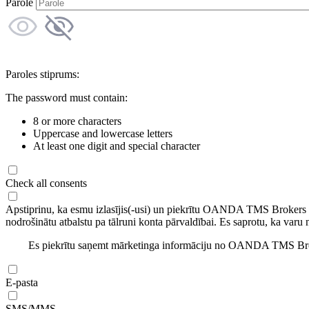
Parole
Paroles stiprums:
The password must contain:
8 or more characters
Uppercase and lowercase letters
At least one digit and special character
Check all consents
Apstiprinu, ka esmu izlasījis(-usi) un piekrītu OANDA TMS Brokers
nodrošinātu atbalstu pa tālruni konta pārvaldībai. Es saprotu, ka varu 
Es piekrītu saņemt mārketinga informāciju no OANDA TMS Brok
E-pasta
SMS/MMS