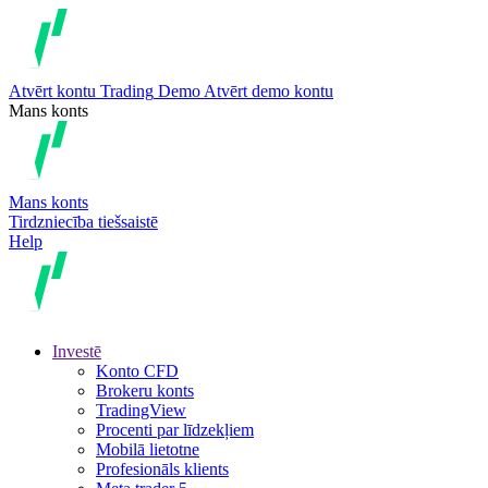
Atvērt kontu
Trading
Demo
Atvērt demo kontu
Mans konts
Mans konts
Tirdzniecība tiešsaistē
Help
Investē
Konto CFD
Brokeru konts
TradingView
Procenti par līdzekļiem
Mobilā lietotne
Profesionāls klients