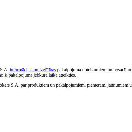
 S.A.
informācijas un izglītības
pakalpojuma noteikumiem un nosacījumiem
no šī pakalpojuma jebkurā laikā atteikties.
ers S.A. par produktiem un pakalpojumiem, piemēram, jaunumiem un 