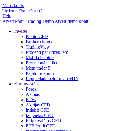
Mans konts
Tirdzniecība tiešsaistē
Help
Atvērt kontu
Trading
Demo
Atvērt demo kontu
Investē
Konto CFD
Brokeru konts
TradingView
Procenti par līdzekļiem
Mobilā lietotne
Profesionāls klients
Meta trader 5
Papildini kontu
Lejupielādē lietotni vai MT5
Kur investēt?
Forex
Akcijas
ETFs
Akcijas CFD
Indeksi CFD
Izejvielas CFD
Kriptovalūtas CFD
ETF fondi CFD