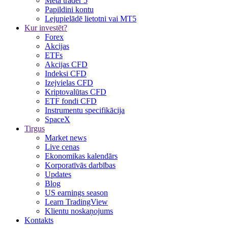
Meta trader 5
Papildini kontu
Lejupielādē lietotni vai MT5
Kur investēt?
Forex
Akcijas
ETFs
Akcijas CFD
Indeksi CFD
Izejvielas CFD
Kriptovalūtas CFD
ETF fondi CFD
Instrumentu specifikācija
SpaceX
Tirgus
Market news
Live cenas
Ekonomikas kalendārs
Korporatīvās darbības
Updates
Blog
US earnings season
Learn TradingView
Klientu noskaņojums
Kontakts