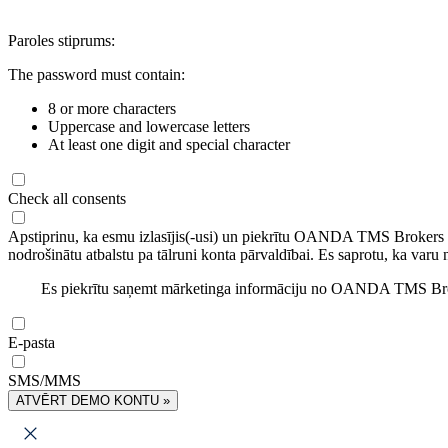
Paroles stiprums:
The password must contain:
8 or more characters
Uppercase and lowercase letters
At least one digit and special character
Check all consents
Apstiprinu, ka esmu izlasījis(-usi) un piekrītu OANDA TMS Brokers
nodrošinātu atbalstu pa tālruni konta pārvaldībai. Es saprotu, ka varu 
Es piekrītu saņemt mārketinga informāciju no OANDA TMS Brok
E-pasta
SMS/MMS
ATVĒRT DEMO KONTU »