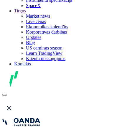
Instrumentu specifikācija
SpaceX
Tirgus
Market news
Live cenas
Ekonomikas kalendārs
Korporatīvās darbības
Updates
Blog
US earnings season
Learn TradingView
Klientu noskaņojums
Kontakts