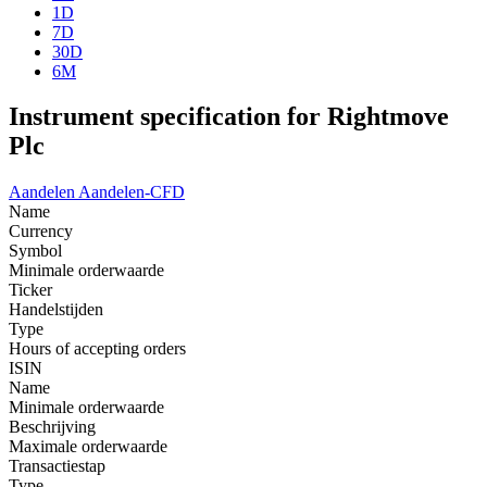
1D
7D
30D
6M
Instrument specification for Rightmove
Plc
Aandelen
Aandelen-CFD
Name
Currency
Symbol
Minimale orderwaarde
Ticker
Handelstijden
Type
Hours of accepting orders
ISIN
Name
Minimale orderwaarde
Beschrijving
Maximale orderwaarde
Transactiestap
Type