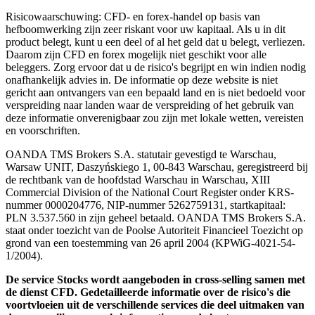
Risicowaarschuwing: CFD- en forex-handel op basis van
hefboomwerking zijn zeer riskant voor uw kapitaal. Als u in dit
product belegt, kunt u een deel of al het geld dat u belegt, verliezen.
Daarom zijn CFD en forex mogelijk niet geschikt voor alle
beleggers. Zorg ervoor dat u de risico's begrijpt en win indien nodig
onafhankelijk advies in. De informatie op deze website is niet
gericht aan ontvangers van een bepaald land en is niet bedoeld voor
verspreiding naar landen waar de verspreiding of het gebruik van
deze informatie onverenigbaar zou zijn met lokale wetten, vereisten
en voorschriften.
OANDA TMS Brokers S.A. statutair gevestigd te Warschau,
Warsaw UNIT, Daszyńskiego 1, 00-843 Warschau, geregistreerd bij
de rechtbank van de hoofdstad Warschau in Warschau, XIII
Commercial Division of the National Court Register onder KRS-
nummer 0000204776, NIP-nummer 5262759131, startkapitaal:
PLN 3.537.560 in zijn geheel betaald. OANDA TMS Brokers S.A.
staat onder toezicht van de Poolse Autoriteit Financieel Toezicht op
grond van een toestemming van 26 april 2004 (KPWiG-4021-54-
1/2004).
De service Stocks wordt aangeboden in cross-selling samen met
de dienst CFD. Gedetailleerde informatie over de risico's die
voortvloeien uit de verschillende services die deel uitmaken van