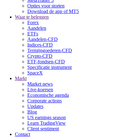
MetaTrader 5
Opties voor storten
Download de app of MT5
Waar te beleggen
Forex
Aandelen
ETFs
Aandelen-CFD
Indices-CFD
Termijngoederen-CFD
Crypto-CFD
ETF-fondsen-CFD
Specificatie instrument
SpaceX
Markt
Market news
Live-koersen
Economische agenda
Corporate actions
Updates
Blog
US earnings season
Learn TradingView
Client sentiment
Contact