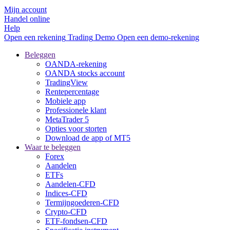
Mijn account
Handel online
Help
Open een rekening
Trading
Demo
Open een demo-rekening
Beleggen
OANDA-rekening
OANDA stocks account
TradingView
Rentepercentage
Mobiele app
Professionele klant
MetaTrader 5
Opties voor storten
Download de app of MT5
Waar te beleggen
Forex
Aandelen
ETFs
Aandelen-CFD
Indices-CFD
Termijngoederen-CFD
Crypto-CFD
ETF-fondsen-CFD