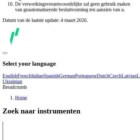
De verwerkingsverantwoordelijke zal geen gebruik maken
van geautomatiseerde besluitvorming ten aanzien van u.
Datum van de laatste update: 4 maart 2026.
Select your language
English
French
Italian
Spanish
German
Portuguese
Dutch
Czech
Latvian
L
Ukrainian
Breadcrumb
Home
Zoek naar instrumenten