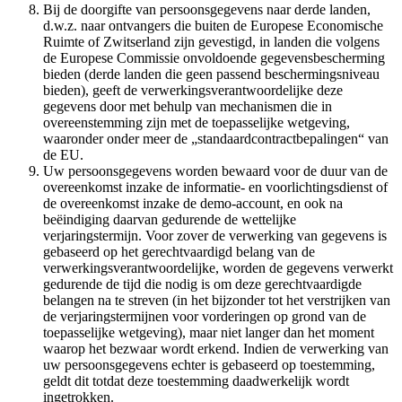
Bij de doorgifte van persoonsgegevens naar derde landen,
d.w.z. naar ontvangers die buiten de Europese Economische
Ruimte of Zwitserland zijn gevestigd, in landen die volgens
de Europese Commissie onvoldoende gegevensbescherming
bieden (derde landen die geen passend beschermingsniveau
bieden), geeft de verwerkingsverantwoordelijke deze
gegevens door met behulp van mechanismen die in
overeenstemming zijn met de toepasselijke wetgeving,
waaronder onder meer de „standaardcontractbepalingen“ van
de EU.
Uw persoonsgegevens worden bewaard voor de duur van de
overeenkomst inzake de informatie- en voorlichtingsdienst of
de overeenkomst inzake de demo-account, en ook na
beëindiging daarvan gedurende de wettelijke
verjaringstermijn. Voor zover de verwerking van gegevens is
gebaseerd op het gerechtvaardigd belang van de
verwerkingsverantwoordelijke, worden de gegevens verwerkt
gedurende de tijd die nodig is om deze gerechtvaardigde
belangen na te streven (in het bijzonder tot het verstrijken van
de verjaringstermijnen voor vorderingen op grond van de
toepasselijke wetgeving), maar niet langer dan het moment
waarop het bezwaar wordt erkend. Indien de verwerking van
uw persoonsgegevens echter is gebaseerd op toestemming,
geldt dit totdat deze toestemming daadwerkelijk wordt
ingetrokken.