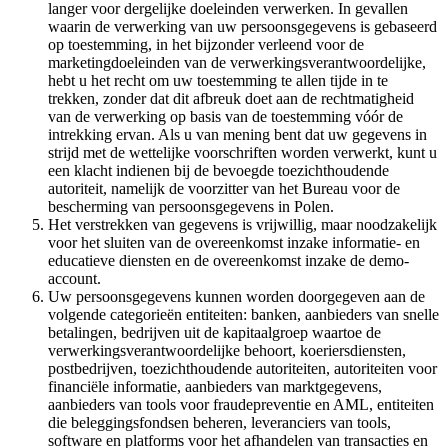
langer voor dergelijke doeleinden verwerken. In gevallen
waarin de verwerking van uw persoonsgegevens is gebaseerd
op toestemming, in het bijzonder verleend voor de
marketingdoeleinden van de verwerkingsverantwoordelijke,
hebt u het recht om uw toestemming te allen tijde in te
trekken, zonder dat dit afbreuk doet aan de rechtmatigheid
van de verwerking op basis van de toestemming vóór de
intrekking ervan. Als u van mening bent dat uw gegevens in
strijd met de wettelijke voorschriften worden verwerkt, kunt u
een klacht indienen bij de bevoegde toezichthoudende
autoriteit, namelijk de voorzitter van het Bureau voor de
bescherming van persoonsgegevens in Polen.
Het verstrekken van gegevens is vrijwillig, maar noodzakelijk
voor het sluiten van de overeenkomst inzake informatie- en
educatieve diensten en de overeenkomst inzake de demo-
account.
Uw persoonsgegevens kunnen worden doorgegeven aan de
volgende categorieën entiteiten: banken, aanbieders van snelle
betalingen, bedrijven uit de kapitaalgroep waartoe de
verwerkingsverantwoordelijke behoort, koeriersdiensten,
postbedrijven, toezichthoudende autoriteiten, autoriteiten voor
financiële informatie, aanbieders van marktgegevens,
aanbieders van tools voor fraudepreventie en AML, entiteiten
die beleggingsfondsen beheren, leveranciers van tools,
software en platforms voor het afhandelen van transacties en