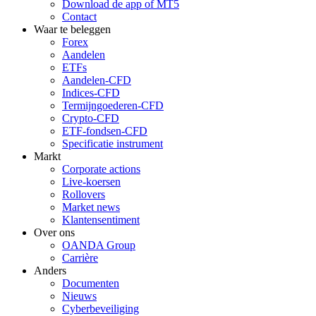
Download de app of MT5
Contact
Waar te beleggen
Forex
Aandelen
ETFs
Aandelen-CFD
Indices-CFD
Termijngoederen-CFD
Crypto-CFD
ETF-fondsen-CFD
Specificatie instrument
Markt
Corporate actions
Live-koersen
Rollovers
Market news
Klantensentiment
Over ons
OANDA Group
Carrière
Anders
Documenten
Nieuws
Cyberbeveiliging