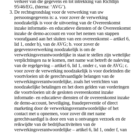
verkeer van die gegevens en tot intrekking van Richtlijn
95/46/EG, (hierna: ‘AVG’).
De rechtsgrondslag voor de verwerking van uw
persoonsgegevens is: a. voor zover de verwerking
noodzakelijk is voor de uitvoering van de Overeenkomst
inzake informatie- en educatieve diensten of de Overeenkomst
inzake de demo-account en voor het nemen van stappen
voorafgaand aan het sluiten van een overeenkomst – artikel 6,
lid 1, onder b), van de AVG; b. voor zover de
gegevensverwerking noodzakelijk is om de
verwerkingsverantwoordelijke in staat te stellen zijn wettelijke
verplichtingen na te komen, met name wat betreft de naleving
van de regelgeving – artikel 6, lid 1, onder c, van de AVG; c.
voor zover de verwerking noodzakelijk is voor doeleinden die
voortvloeien uit de gerechtvaardigde belangen van de
verwerkingsverantwoordelijke, zoals het verrichten van
noodzakelijke betalingen en het doen gelden van vorderingen
die voortvloeien uit de gesloten overeenkomst inzake
informatie- en educatieve diensten of de overeenkomst inzake
de demo-account, beveiliging, fraudepreventie of direct
marketing door de verwerkingsverantwoordelijke of het
contact met u opnemen, voor zover dit met name
gerechtvaardigd is door een van u ontvangen verzoek en de
reikwijdte van de bedrijfsactiviteiten van de
verwerkingsverantwoordelijke – artikel 6, lid 1, onder f, van