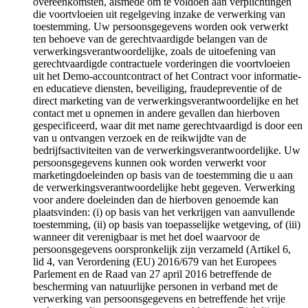
overeenkomsten, alsmede om te voldoen aan verplichtingen
die voortvloeien uit regelgeving inzake de verwerking van
toestemming. Uw persoonsgegevens worden ook verwerkt
ten behoeve van de gerechtvaardigde belangen van de
verwerkingsverantwoordelijke, zoals de uitoefening van
gerechtvaardigde contractuele vorderingen die voortvloeien
uit het Demo-accountcontract of het Contract voor informatie-
en educatieve diensten, beveiliging, fraudepreventie of de
direct marketing van de verwerkingsverantwoordelijke en het
contact met u opnemen in andere gevallen dan hierboven
gespecificeerd, waar dit met name gerechtvaardigd is door een
van u ontvangen verzoek en de reikwijdte van de
bedrijfsactiviteiten van de verwerkingsverantwoordelijke. Uw
persoonsgegevens kunnen ook worden verwerkt voor
marketingdoeleinden op basis van de toestemming die u aan
de verwerkingsverantwoordelijke hebt gegeven. Verwerking
voor andere doeleinden dan de hierboven genoemde kan
plaatsvinden: (i) op basis van het verkrijgen van aanvullende
toestemming, (ii) op basis van toepasselijke wetgeving, of (iii)
wanneer dit verenigbaar is met het doel waarvoor de
persoonsgegevens oorspronkelijk zijn verzameld (Artikel 6,
lid 4, van Verordening (EU) 2016/679 van het Europees
Parlement en de Raad van 27 april 2016 betreffende de
bescherming van natuurlijke personen in verband met de
verwerking van persoonsgegevens en betreffende het vrije