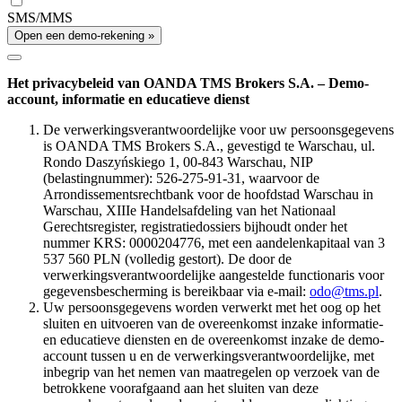
SMS/MMS
Open een demo-rekening »
Het privacybeleid van OANDA TMS Brokers S.A. – Demo-
account, informatie en educatieve dienst
De verwerkingsverantwoordelijke voor uw persoonsgegevens
is OANDA TMS Brokers S.A., gevestigd te Warschau, ul.
Rondo Daszyńskiego 1, 00-843 Warschau, NIP
(belastingnummer): 526-275-91-31, waarvoor de
Arrondissementsrechtbank voor de hoofdstad Warschau in
Warschau, XIIIe Handelsafdeling van het Nationaal
Gerechtsregister, registratiedossiers bijhoudt onder het
nummer KRS: 0000204776, met een aandelenkapitaal van 3
537 560 PLN (volledig gestort). De door de
verwerkingsverantwoordelijke aangestelde functionaris voor
gegevensbescherming is bereikbaar via e-mail:
odo@tms.pl
.
Uw persoonsgegevens worden verwerkt met het oog op het
sluiten en uitvoeren van de overeenkomst inzake informatie-
en educatieve diensten en de overeenkomst inzake de demo-
account tussen u en de verwerkingsverantwoordelijke, met
inbegrip van het nemen van maatregelen op verzoek van de
betrokkene voorafgaand aan het sluiten van deze