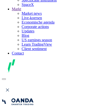
Specificatie instrument
SpaceX
Markt
Market news
Live-koersen
Economische agenda
Corporate actions
Updates
Blog
US earnings season
Learn TradingView
Client sentiment
Contact