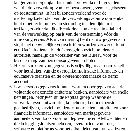
langer voor dergelijke doeleinden verwerken. In gevallen
waarin de verwerking van uw persoonsgegevens is gebaseerd
op toestemming, in het bijzonder verleend voor de
marketingdoeleinden van de verwerkingsverantwoordelijke,
hebt u het recht om uw toestemming te allen tijde in te
trekken, zonder dat dit afbreuk doet aan de rechtmatigheid
van de verwerking op basis van de toestemming vóór de
intrekking ervan. Als u van mening bent dat uw gegevens in
strijd met de wettelijke voorschriften worden verwerkt, kunt u
een klacht indienen bij de bevoegde toezichthoudende
autoriteit, namelijk de voorzitter van het Bureau voor de
bescherming van persoonsgegevens in Polen.
Het verstrekken van gegevens is vrijwillig, maar noodzakelijk
voor het sluiten van de overeenkomst inzake informatie- en
educatieve diensten en de overeenkomst inzake de demo-
account.
Uw persoonsgegevens kunnen worden doorgegeven aan de
volgende categorieën entiteiten: banken, aanbieders van snelle
betalingen, bedrijven uit de kapitaalgroep waartoe de
verwerkingsverantwoordelijke behoort, koeriersdiensten,
postbedrijven, toezichthoudende autoriteiten, autoriteiten voor
financiële informatie, aanbieders van marktgegevens,
aanbieders van tools voor fraudepreventie en AML, entiteiten
die beleggingsfondsen beheren, leveranciers van tools,
software en platforms voor het afhandelen van transacties en