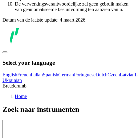
De verwerkingsverantwoordelijke zal geen gebruik maken
van geautomatiseerde besluitvorming ten aanzien van u.
Datum van de laatste update: 4 maart 2026.
Select your language
English
French
Italian
Spanish
German
Portuguese
Dutch
Czech
Latvian
L
Ukrainian
Breadcrumb
Home
Zoek naar instrumenten