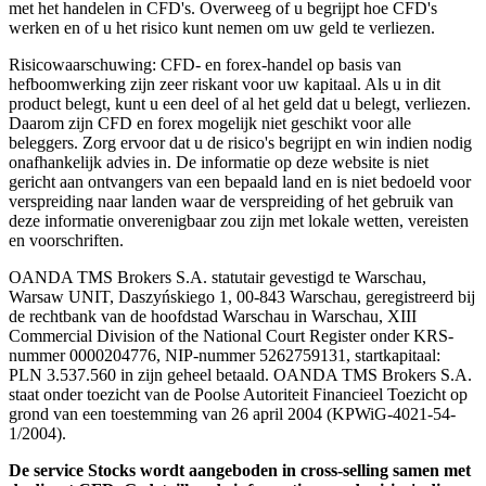
met het handelen in CFD's. Overweeg of u begrijpt hoe CFD's
werken en of u het risico kunt nemen om uw geld te verliezen.
Risicowaarschuwing: CFD- en forex-handel op basis van
hefboomwerking zijn zeer riskant voor uw kapitaal. Als u in dit
product belegt, kunt u een deel of al het geld dat u belegt, verliezen.
Daarom zijn CFD en forex mogelijk niet geschikt voor alle
beleggers. Zorg ervoor dat u de risico's begrijpt en win indien nodig
onafhankelijk advies in. De informatie op deze website is niet
gericht aan ontvangers van een bepaald land en is niet bedoeld voor
verspreiding naar landen waar de verspreiding of het gebruik van
deze informatie onverenigbaar zou zijn met lokale wetten, vereisten
en voorschriften.
OANDA TMS Brokers S.A. statutair gevestigd te Warschau,
Warsaw UNIT, Daszyńskiego 1, 00-843 Warschau, geregistreerd bij
de rechtbank van de hoofdstad Warschau in Warschau, XIII
Commercial Division of the National Court Register onder KRS-
nummer 0000204776, NIP-nummer 5262759131, startkapitaal:
PLN 3.537.560 in zijn geheel betaald. OANDA TMS Brokers S.A.
staat onder toezicht van de Poolse Autoriteit Financieel Toezicht op
grond van een toestemming van 26 april 2004 (KPWiG-4021-54-
1/2004).
De service Stocks wordt aangeboden in cross-selling samen met