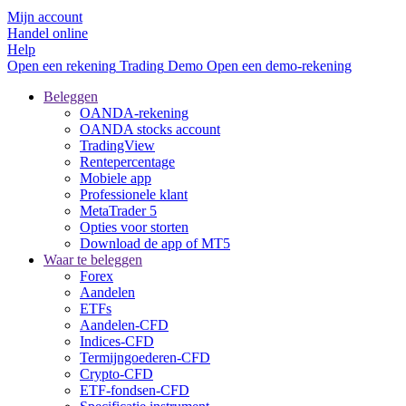
Mijn account
Handel online
Help
Open een rekening
Trading
Demo
Open een demo-rekening
Beleggen
OANDA-rekening
OANDA stocks account
TradingView
Rentepercentage
Mobiele app
Professionele klant
MetaTrader 5
Opties voor storten
Download de app of MT5
Waar te beleggen
Forex
Aandelen
ETFs
Aandelen-CFD
Indices-CFD
Termijngoederen-CFD
Crypto-CFD
ETF-fondsen-CFD