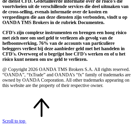
de dienst CFD. Gedetailleerde informatie over de risico's die
voortvloeien uit de verschillende services die deel uitmaken van
de cross-selling, evenals informatie over de kosten en
vergoedingen die aan deze diensten zijn verbonden, vindt u op
OANDA TMS Brokers in de rubriek Documenten.
CFD's zijn complexe instrumenten en brengen een hoog risico
met zich mee om snel geld te verliezen als gevolg van de
hefboomwerking. 76% van de accounts van particuliere
beleggers verliest bij deze aanbieder geld met het handelen in
CFD's. Overweeg of u begrijpt hoe CFD's werken en of u het
risico kunt nemen om uw geld te verliezen.
@ Copyright 2026 OANDA TMS Brokers S.A. All rights reserved.
“OANDA”, “fxTrade” and OANDA’s “fx” family of trademarks are
owned by OANDA Corporation. All other trademarks appearing on
this website are the property of their respective owner.
Scroll to top