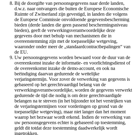
Bij de doorgifte van persoonsgegevens naar derde landen,
d.w.z. naar ontvangers die buiten de Europese Economische
Ruimte of Zwitserland zijn gevestigd, in landen die volgens
de Europese Commissie onvoldoende gegevensbescherming
bieden (derde landen die geen passend beschermingsniveau
bieden), geeft de verwerkingsverantwoordelijke deze
gegevens door met behulp van mechanismen die in
overeenstemming zijn met de toepasselijke wetgeving,
waaronder onder meer de „standaardcontractbepalingen“ van
de EU.
Uw persoonsgegevens worden bewaard voor de duur van de
overeenkomst inzake de informatie- en voorlichtingsdienst of
de overeenkomst inzake de demo-account, en ook na
beëindiging daarvan gedurende de wettelijke
verjaringstermijn. Voor zover de verwerking van gegevens is
gebaseerd op het gerechtvaardigd belang van de
verwerkingsverantwoordelijke, worden de gegevens verwerkt
gedurende de tijd die nodig is om deze gerechtvaardigde
belangen na te streven (in het bijzonder tot het verstrijken van
de verjaringstermijnen voor vorderingen op grond van de
toepasselijke wetgeving), maar niet langer dan het moment
waarop het bezwaar wordt erkend. Indien de verwerking van
uw persoonsgegevens echter is gebaseerd op toestemming,
geldt dit totdat deze toestemming daadwerkelijk wordt
ingetrokken.