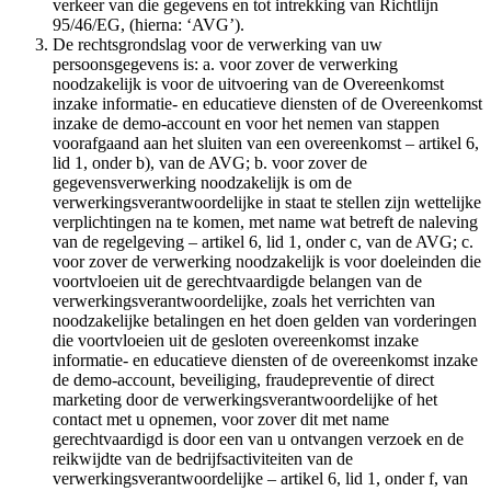
verkeer van die gegevens en tot intrekking van Richtlijn
95/46/EG, (hierna: ‘AVG’).
De rechtsgrondslag voor de verwerking van uw
persoonsgegevens is: a. voor zover de verwerking
noodzakelijk is voor de uitvoering van de Overeenkomst
inzake informatie- en educatieve diensten of de Overeenkomst
inzake de demo-account en voor het nemen van stappen
voorafgaand aan het sluiten van een overeenkomst – artikel 6,
lid 1, onder b), van de AVG; b. voor zover de
gegevensverwerking noodzakelijk is om de
verwerkingsverantwoordelijke in staat te stellen zijn wettelijke
verplichtingen na te komen, met name wat betreft de naleving
van de regelgeving – artikel 6, lid 1, onder c, van de AVG; c.
voor zover de verwerking noodzakelijk is voor doeleinden die
voortvloeien uit de gerechtvaardigde belangen van de
verwerkingsverantwoordelijke, zoals het verrichten van
noodzakelijke betalingen en het doen gelden van vorderingen
die voortvloeien uit de gesloten overeenkomst inzake
informatie- en educatieve diensten of de overeenkomst inzake
de demo-account, beveiliging, fraudepreventie of direct
marketing door de verwerkingsverantwoordelijke of het
contact met u opnemen, voor zover dit met name
gerechtvaardigd is door een van u ontvangen verzoek en de
reikwijdte van de bedrijfsactiviteiten van de
verwerkingsverantwoordelijke – artikel 6, lid 1, onder f, van