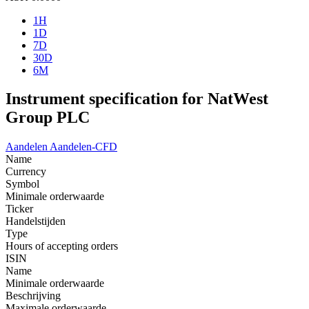
1H
1D
7D
30D
6M
Instrument specification for NatWest
Group PLC
Aandelen
Aandelen-CFD
Name
Currency
Symbol
Minimale orderwaarde
Ticker
Handelstijden
Type
Hours of accepting orders
ISIN
Name
Minimale orderwaarde
Beschrijving
Maximale orderwaarde