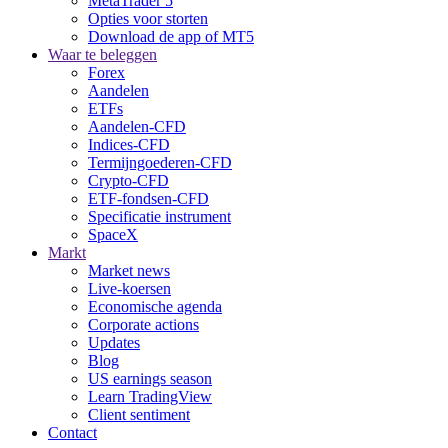
MetaTrader 5
Opties voor storten
Download de app of MT5
Waar te beleggen
Forex
Aandelen
ETFs
Aandelen-CFD
Indices-CFD
Termijngoederen-CFD
Crypto-CFD
ETF-fondsen-CFD
Specificatie instrument
SpaceX
Markt
Market news
Live-koersen
Economische agenda
Corporate actions
Updates
Blog
US earnings season
Learn TradingView
Client sentiment
Contact