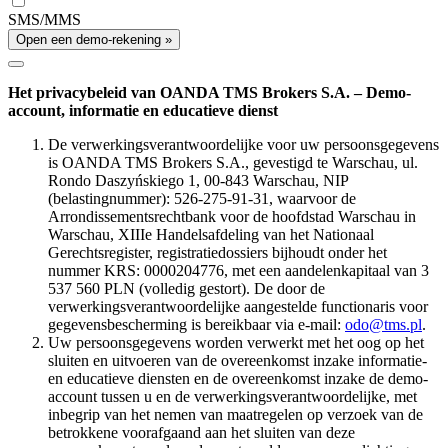
SMS/MMS
Open een demo-rekening »
Het privacybeleid van OANDA TMS Brokers S.A. – Demo-
account, informatie en educatieve dienst
De verwerkingsverantwoordelijke voor uw persoonsgegevens
is OANDA TMS Brokers S.A., gevestigd te Warschau, ul.
Rondo Daszyńskiego 1, 00-843 Warschau, NIP
(belastingnummer): 526-275-91-31, waarvoor de
Arrondissementsrechtbank voor de hoofdstad Warschau in
Warschau, XIIIe Handelsafdeling van het Nationaal
Gerechtsregister, registratiedossiers bijhoudt onder het
nummer KRS: 0000204776, met een aandelenkapitaal van 3
537 560 PLN (volledig gestort). De door de
verwerkingsverantwoordelijke aangestelde functionaris voor
gegevensbescherming is bereikbaar via e-mail:
odo@tms.pl
.
Uw persoonsgegevens worden verwerkt met het oog op het
sluiten en uitvoeren van de overeenkomst inzake informatie-
en educatieve diensten en de overeenkomst inzake de demo-
account tussen u en de verwerkingsverantwoordelijke, met
inbegrip van het nemen van maatregelen op verzoek van de
betrokkene voorafgaand aan het sluiten van deze