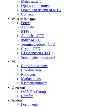
MetaTrader 5
Opties voor storten
Download de app of MT5
Contact
Waar te beleggen
Forex
Aandelen
ETFs
Aandelen-CFD
Indices-CFD
Termijngoederen-CFD
Crypto-CFD
ETF-fondsen-CFD
Specificatie instrument
Markt
Corporate actions
Live-koersen
Rollovers
Market news
Klantensentiment
Over ons
OANDA Group
Carrière
Anders
Documenten