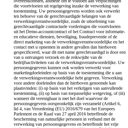
overeenkomsten, alsmede om te voldoen aan verplichtingen
die voortvloeien uit regelgeving inzake de verwerking van
toestemming. Uw persoonsgegevens worden ook verwerkt
ten behoeve van de gerechtvaardigde belangen van de
verwerkingsverantwoordelijke, zoals de uitoefening van
gerechtvaardigde contractuele vorderingen die voortvloeien
uit het Demo-accountcontract of het Contract voor informatie-
en educatieve diensten, beveiliging, fraudepreventie of de
direct marketing van de verwerkingsverantwoordelijke en het
contact met u opnemen in andere gevallen dan hierboven
gespecificeerd, waar dit met name gerechtvaardigd is door een
van u ontvangen verzoek en de reikwijdte van de
bedrijfsactiviteiten van de verwerkingsverantwoordelijke. Uw
persoonsgegevens kunnen ook worden verwerkt voor
marketingdoeleinden op basis van de toestemming die u aan
de verwerkingsverantwoordelijke hebt gegeven. Verwerking
voor andere doeleinden dan de hierboven genoemde kan
plaatsvinden: (i) op basis van het verkrijgen van aanvullende
toestemming, (ii) op basis van toepasselijke wetgeving, of (iii)
wanneer dit verenigbaar is met het doel waarvoor de
persoonsgegevens oorspronkelijk zijn verzameld (Artikel 6,
lid 4, van Verordening (EU) 2016/679 van het Europees
Parlement en de Raad van 27 april 2016 betreffende de
bescherming van natuurlijke personen in verband met de
verwerking van persoonsgegevens en betreffende het vrije