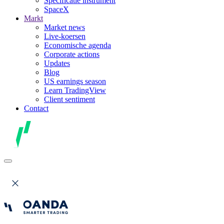
Specificatie instrument
SpaceX
Markt
Market news
Live-koersen
Economische agenda
Corporate actions
Updates
Blog
US earnings season
Learn TradingView
Client sentiment
Contact