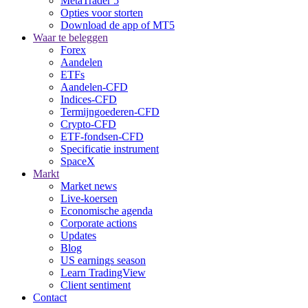
MetaTrader 5
Opties voor storten
Download de app of MT5
Waar te beleggen
Forex
Aandelen
ETFs
Aandelen-CFD
Indices-CFD
Termijngoederen-CFD
Crypto-CFD
ETF-fondsen-CFD
Specificatie instrument
SpaceX
Markt
Market news
Live-koersen
Economische agenda
Corporate actions
Updates
Blog
US earnings season
Learn TradingView
Client sentiment
Contact