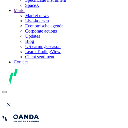
Specificatie instrument
SpaceX
Markt
Market news
Live-koersen
Economische agenda
Corporate actions
Updates
Blog
US earnings season
Learn TradingView
Client sentiment
Contact