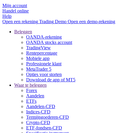
Mijn account
Handel online
Help
Open een rekening
Trading
Demo
Open een demo-rekening
Beleggen
OANDA-rekening
OANDA stocks account
TradingView
Rentepercentage
Mobiele app
Professionele klant
MetaTrader 5
Opties voor storten
Download de app of MT5
Waar te beleggen
Forex
Aandelen
ETFs
Aandelen-CFD
Indices-CFD
Termijngoederen-CFD
Crypto-CFD
ETF-fondsen-CFD