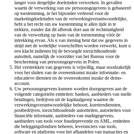
langer voor dergelijke doeleinden verwerken. In gevallen
waarin de verwerking van uw persoonsgegevens is gebaseerd
op toestemming, in het bijzonder verleend voor de
marketingdoeleinden van de verwerkingsverantwoordelijke,
hebt u het recht om uw toestemming te allen tijde in te
trekken, zonder dat dit afbreuk doet aan de rechtmatigheid
van de verwerking op basis van de toestemming vóór de
intrekking ervan. Als u van mening bent dat uw gegevens in
strijd met de wettelijke voorschriften worden verwerkt, kunt u
een klacht indienen bij de bevoegde toezichthoudende
autoriteit, namelijk de voorzitter van het Bureau voor de
bescherming van persoonsgegevens in Polen.
Het verstrekken van gegevens is vrijwillig, maar noodzakelijk
voor het sluiten van de overeenkomst inzake informatie- en
educatieve diensten en de overeenkomst inzake de demo-
account.
Uw persoonsgegevens kunnen worden doorgegeven aan de
volgende categorieën entiteiten: banken, aanbieders van snelle
betalingen, bedrijven uit de kapitaalgroep waartoe de
verwerkingsverantwoordelijke behoort, koeriersdiensten,
postbedrijven, toezichthoudende autoriteiten, autoriteiten voor
financiële informatie, aanbieders van marktgegevens,
aanbieders van tools voor fraudepreventie en AML, entiteiten
die beleggingsfondsen beheren, leveranciers van tools,
software en platforms voor het afhandelen van transacties en