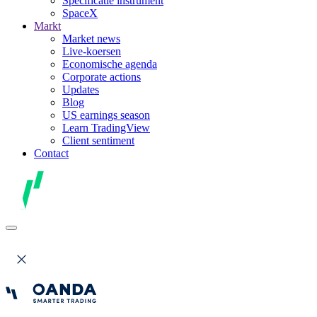
Specificatie instrument
SpaceX
Markt
Market news
Live-koersen
Economische agenda
Corporate actions
Updates
Blog
US earnings season
Learn TradingView
Client sentiment
Contact