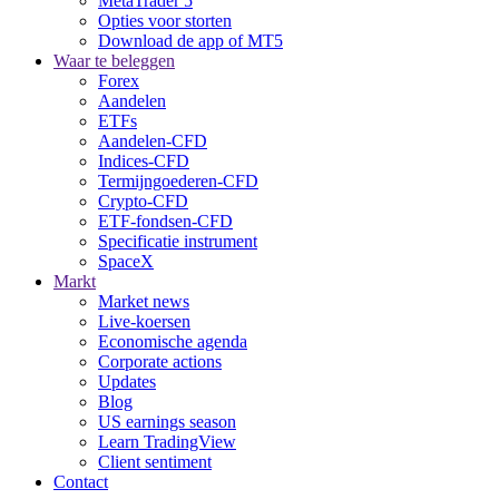
MetaTrader 5
Opties voor storten
Download de app of MT5
Waar te beleggen
Forex
Aandelen
ETFs
Aandelen-CFD
Indices-CFD
Termijngoederen-CFD
Crypto-CFD
ETF-fondsen-CFD
Specificatie instrument
SpaceX
Markt
Market news
Live-koersen
Economische agenda
Corporate actions
Updates
Blog
US earnings season
Learn TradingView
Client sentiment
Contact