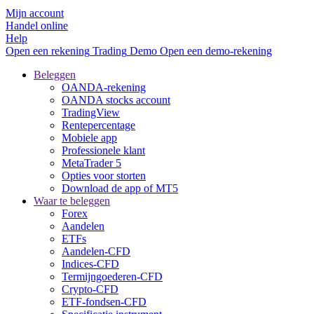
Mijn account
Handel online
Help
Open een rekening
Trading
Demo
Open een demo-rekening
Beleggen
OANDA-rekening
OANDA stocks account
TradingView
Rentepercentage
Mobiele app
Professionele klant
MetaTrader 5
Opties voor storten
Download de app of MT5
Waar te beleggen
Forex
Aandelen
ETFs
Aandelen-CFD
Indices-CFD
Termijngoederen-CFD
Crypto-CFD
ETF-fondsen-CFD