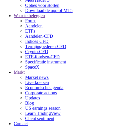
MetaTrader 5
Opties voor storten
Download de app of MT5
Waar te beleggen
Forex
Aandelen
ETFs
Aandelen-CFD
Indices-CFD
Termijngoederen-CFD
Crypto-CFD
ETF-fondsen-CFD
Specificatie instrument
SpaceX
Markt
Market news
Live-koersen
Economische agenda
Corporate actions
Updates
Blog
US earnings season
Learn TradingView
Client sentiment
Contact