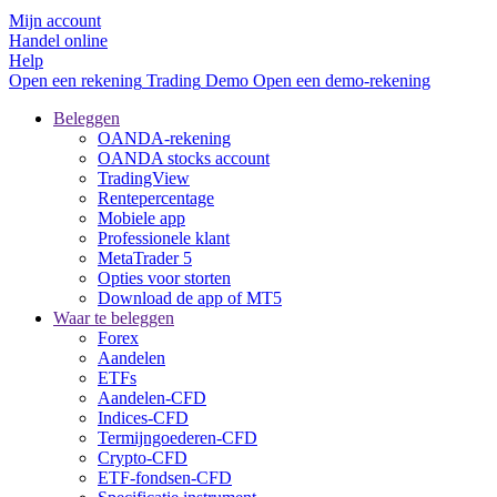
Mijn account
Handel online
Help
Open een rekening
Trading
Demo
Open een demo-rekening
Beleggen
OANDA-rekening
OANDA stocks account
TradingView
Rentepercentage
Mobiele app
Professionele klant
MetaTrader 5
Opties voor storten
Download de app of MT5
Waar te beleggen
Forex
Aandelen
ETFs
Aandelen-CFD
Indices-CFD
Termijngoederen-CFD
Crypto-CFD
ETF-fondsen-CFD