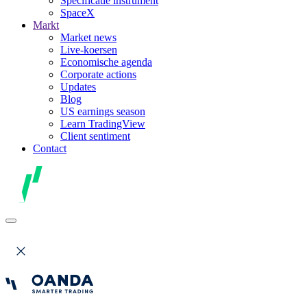
Specificatie instrument
SpaceX
Markt
Market news
Live-koersen
Economische agenda
Corporate actions
Updates
Blog
US earnings season
Learn TradingView
Client sentiment
Contact