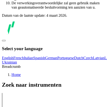
De verwerkingsverantwoordelijke zal geen gebruik maken
van geautomatiseerde besluitvorming ten aanzien van u.
Datum van de laatste update: 4 maart 2026.
Select your language
English
French
Italian
Spanish
German
Portuguese
Dutch
Czech
Latvian
L
Ukrainian
Breadcrumb
Home
Zoek naar instrumenten