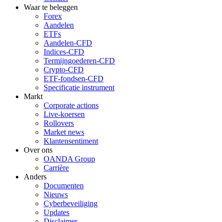
Waar te beleggen
Forex
Aandelen
ETFs
Aandelen-CFD
Indices-CFD
Termijngoederen-CFD
Crypto-CFD
ETF-fondsen-CFD
Specificatie instrument
Markt
Corporate actions
Live-koersen
Rollovers
Market news
Klantensentiment
Over ons
OANDA Group
Carrière
Anders
Documenten
Nieuws
Cyberbeveiliging
Updates
Disclaimer