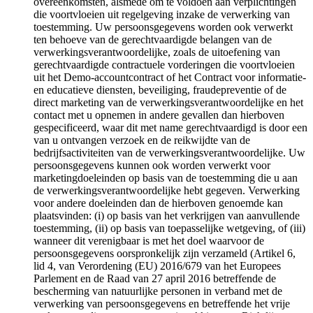
overeenkomsten, alsmede om te voldoen aan verplichtingen
die voortvloeien uit regelgeving inzake de verwerking van
toestemming. Uw persoonsgegevens worden ook verwerkt
ten behoeve van de gerechtvaardigde belangen van de
verwerkingsverantwoordelijke, zoals de uitoefening van
gerechtvaardigde contractuele vorderingen die voortvloeien
uit het Demo-accountcontract of het Contract voor informatie-
en educatieve diensten, beveiliging, fraudepreventie of de
direct marketing van de verwerkingsverantwoordelijke en het
contact met u opnemen in andere gevallen dan hierboven
gespecificeerd, waar dit met name gerechtvaardigd is door een
van u ontvangen verzoek en de reikwijdte van de
bedrijfsactiviteiten van de verwerkingsverantwoordelijke. Uw
persoonsgegevens kunnen ook worden verwerkt voor
marketingdoeleinden op basis van de toestemming die u aan
de verwerkingsverantwoordelijke hebt gegeven. Verwerking
voor andere doeleinden dan de hierboven genoemde kan
plaatsvinden: (i) op basis van het verkrijgen van aanvullende
toestemming, (ii) op basis van toepasselijke wetgeving, of (iii)
wanneer dit verenigbaar is met het doel waarvoor de
persoonsgegevens oorspronkelijk zijn verzameld (Artikel 6,
lid 4, van Verordening (EU) 2016/679 van het Europees
Parlement en de Raad van 27 april 2016 betreffende de
bescherming van natuurlijke personen in verband met de
verwerking van persoonsgegevens en betreffende het vrije