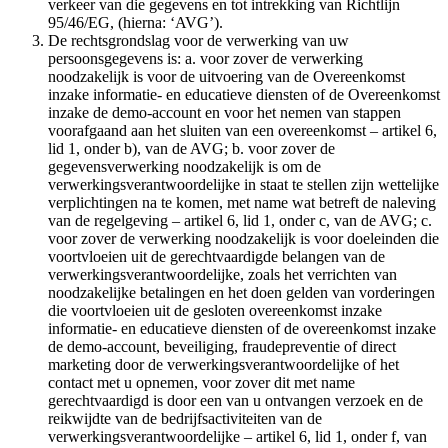
verkeer van die gegevens en tot intrekking van Richtlijn
95/46/EG, (hierna: ‘AVG’).
De rechtsgrondslag voor de verwerking van uw
persoonsgegevens is: a. voor zover de verwerking
noodzakelijk is voor de uitvoering van de Overeenkomst
inzake informatie- en educatieve diensten of de Overeenkomst
inzake de demo-account en voor het nemen van stappen
voorafgaand aan het sluiten van een overeenkomst – artikel 6,
lid 1, onder b), van de AVG; b. voor zover de
gegevensverwerking noodzakelijk is om de
verwerkingsverantwoordelijke in staat te stellen zijn wettelijke
verplichtingen na te komen, met name wat betreft de naleving
van de regelgeving – artikel 6, lid 1, onder c, van de AVG; c.
voor zover de verwerking noodzakelijk is voor doeleinden die
voortvloeien uit de gerechtvaardigde belangen van de
verwerkingsverantwoordelijke, zoals het verrichten van
noodzakelijke betalingen en het doen gelden van vorderingen
die voortvloeien uit de gesloten overeenkomst inzake
informatie- en educatieve diensten of de overeenkomst inzake
de demo-account, beveiliging, fraudepreventie of direct
marketing door de verwerkingsverantwoordelijke of het
contact met u opnemen, voor zover dit met name
gerechtvaardigd is door een van u ontvangen verzoek en de
reikwijdte van de bedrijfsactiviteiten van de
verwerkingsverantwoordelijke – artikel 6, lid 1, onder f, van