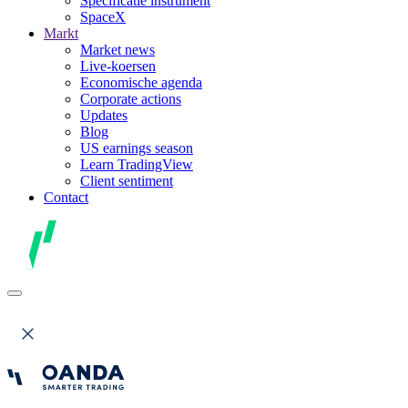
Specificatie instrument
SpaceX
Markt
Market news
Live-koersen
Economische agenda
Corporate actions
Updates
Blog
US earnings season
Learn TradingView
Client sentiment
Contact