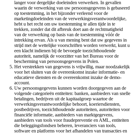
langer voor dergelijke doeleinden verwerken. In gevallen
waarin de verwerking van uw persoonsgegevens is gebaseerd
op toestemming, in het bijzonder verleend voor de
marketingdoeleinden van de verwerkingsverantwoordelijke,
hebt u het recht om uw toestemming te allen tijde in te
trekken, zonder dat dit afbreuk doet aan de rechtmatigheid
van de verwerking op basis van de toestemming vóór de
intrekking ervan. Als u van mening bent dat uw gegevens in
strijd met de wettelijke voorschriften worden verwerkt, kunt u
een klacht indienen bij de bevoegde toezichthoudende
autoriteit, namelijk de voorzitter van het Bureau voor de
bescherming van persoonsgegevens in Polen.
Het verstrekken van gegevens is vrijwillig, maar noodzakelijk
voor het sluiten van de overeenkomst inzake informatie- en
educatieve diensten en de overeenkomst inzake de demo-
account.
Uw persoonsgegevens kunnen worden doorgegeven aan de
volgende categorieën entiteiten: banken, aanbieders van snelle
betalingen, bedrijven uit de kapitaalgroep waartoe de
verwerkingsverantwoordelijke behoort, koeriersdiensten,
postbedrijven, toezichthoudende autoriteiten, autoriteiten voor
financiële informatie, aanbieders van marktgegevens,
aanbieders van tools voor fraudepreventie en AML, entiteiten
die beleggingsfondsen beheren, leveranciers van tools,
software en platforms voor het afhandelen van transacties en