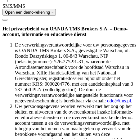
SMS/MMS
Open een demo-rekening »
Het privacybeleid van OANDA TMS Brokers S.A. – Demo-
account, informatie en educatieve dienst
De verwerkingsverantwoordelijke voor uw persoonsgegevens
is OANDA TMS Brokers S.A., gevestigd te Warschau, ul.
Rondo Daszyńskiego 1, 00-843 Warschau, NIP
(belastingnummer): 526-275-91-31, waarvoor de
Arrondissementsrechtbank voor de hoofdstad Warschau in
Warschau, XIIIe Handelsafdeling van het Nationaal
Gerechtsregister, registratiedossiers bijhoudt onder het
nummer KRS: 0000204776, met een aandelenkapitaal van 3
537 560 PLN (volledig gestort). De door de
verwerkingsverantwoordelijke aangestelde functionaris voor
gegevensbescherming is bereikbaar via e-mail:
odo@tms.pl
.
Uw persoonsgegevens worden verwerkt met het oog op het
sluiten en uitvoeren van de overeenkomst inzake informatie-
en educatieve diensten en de overeenkomst inzake de demo-
account tussen u en de verwerkingsverantwoordelijke, met
inbegrip van het nemen van maatregelen op verzoek van de
betrokkene voorafgaand aan het sluiten van deze