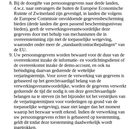
Bij de doorgifte van persoonsgegevens naar derde landen,
d.w.z. naar ontvangers die buiten de Europese Economische
Ruimte of Zwitserland zijn gevestigd, in landen die volgens
de Europese Commissie onvoldoende gegevensbescherming
bieden (derde landen die geen passend beschermingsniveau
bieden), geeft de verwerkingsverantwoordelijke deze
gegevens door met behulp van mechanismen die in
overeenstemming zijn met de toepasselijke wetgeving,
waaronder onder meer de „standaardcontractbepalingen“ van
de EU.
Uw persoonsgegevens worden bewaard voor de duur van de
overeenkomst inzake de informatie- en voorlichtingsdienst of
de overeenkomst inzake de demo-account, en ook na
beëindiging daarvan gedurende de wettelijke
verjaringstermijn. Voor zover de verwerking van gegevens is
gebaseerd op het gerechtvaardigd belang van de
verwerkingsverantwoordelijke, worden de gegevens verwerkt
gedurende de tijd die nodig is om deze gerechtvaardigde
belangen na te streven (in het bijzonder tot het verstrijken van
de verjaringstermijnen voor vorderingen op grond van de
toepasselijke wetgeving), maar niet langer dan het moment
waarop het bezwaar wordt erkend. Indien de verwerking van
uw persoonsgegevens echter is gebaseerd op toestemming,
geldt dit totdat deze toestemming daadwerkelijk wordt
ingetrokken.