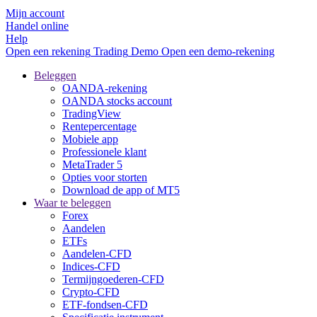
Mijn account
Handel online
Help
Open een rekening
Trading
Demo
Open een demo-rekening
Beleggen
OANDA-rekening
OANDA stocks account
TradingView
Rentepercentage
Mobiele app
Professionele klant
MetaTrader 5
Opties voor storten
Download de app of MT5
Waar te beleggen
Forex
Aandelen
ETFs
Aandelen-CFD
Indices-CFD
Termijngoederen-CFD
Crypto-CFD
ETF-fondsen-CFD