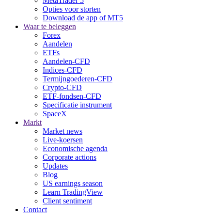
MetaTrader 5
Opties voor storten
Download de app of MT5
Waar te beleggen
Forex
Aandelen
ETFs
Aandelen-CFD
Indices-CFD
Termijngoederen-CFD
Crypto-CFD
ETF-fondsen-CFD
Specificatie instrument
SpaceX
Markt
Market news
Live-koersen
Economische agenda
Corporate actions
Updates
Blog
US earnings season
Learn TradingView
Client sentiment
Contact