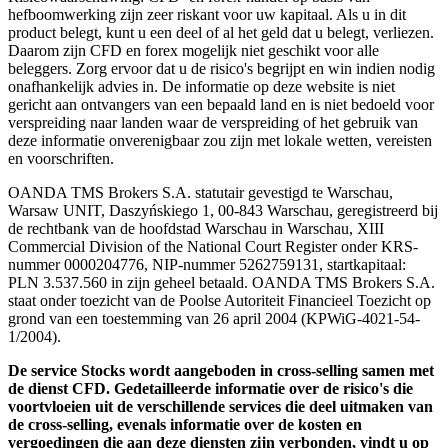
hefboomwerking zijn zeer riskant voor uw kapitaal. Als u in dit
product belegt, kunt u een deel of al het geld dat u belegt, verliezen.
Daarom zijn CFD en forex mogelijk niet geschikt voor alle
beleggers. Zorg ervoor dat u de risico's begrijpt en win indien nodig
onafhankelijk advies in. De informatie op deze website is niet
gericht aan ontvangers van een bepaald land en is niet bedoeld voor
verspreiding naar landen waar de verspreiding of het gebruik van
deze informatie onverenigbaar zou zijn met lokale wetten, vereisten
en voorschriften.
OANDA TMS Brokers S.A. statutair gevestigd te Warschau,
Warsaw UNIT, Daszyńskiego 1, 00-843 Warschau, geregistreerd bij
de rechtbank van de hoofdstad Warschau in Warschau, XIII
Commercial Division of the National Court Register onder KRS-
nummer 0000204776, NIP-nummer 5262759131, startkapitaal:
PLN 3.537.560 in zijn geheel betaald. OANDA TMS Brokers S.A.
staat onder toezicht van de Poolse Autoriteit Financieel Toezicht op
grond van een toestemming van 26 april 2004 (KPWiG-4021-54-
1/2004).
De service Stocks wordt aangeboden in cross-selling samen met
de dienst CFD. Gedetailleerde informatie over de risico's die
voortvloeien uit de verschillende services die deel uitmaken van
de cross-selling, evenals informatie over de kosten en
vergoedingen die aan deze diensten zijn verbonden, vindt u op