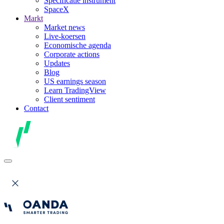
Specificatie instrument
SpaceX
Markt
Market news
Live-koersen
Economische agenda
Corporate actions
Updates
Blog
US earnings season
Learn TradingView
Client sentiment
Contact