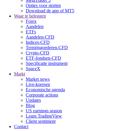
MetaTrader 5
Opties voor storten
Download de app of MT5
Waar te beleggen
Forex
Aandelen
ETFs
Aandelen-CFD
Indices-CFD
Termijngoederen-CFD
Crypto-CFD
ETF-fondsen-CFD
Specificatie instrument
SpaceX
Markt
Market news
Live-koersen
Economische agenda
Corporate actions
Updates
Blog
US earnings season
Learn TradingView
Client sentiment
Contact