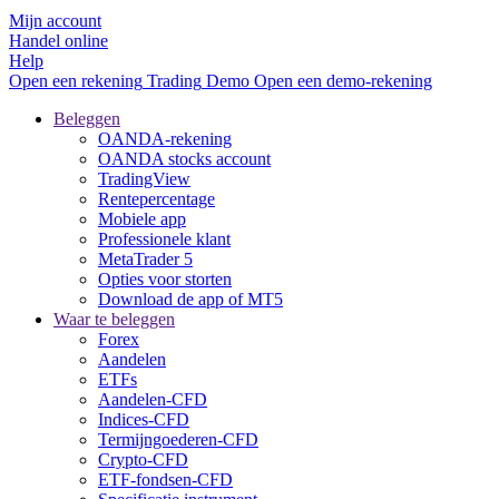
Mijn account
Handel online
Help
Open een rekening
Trading
Demo
Open een demo-rekening
Beleggen
OANDA-rekening
OANDA stocks account
TradingView
Rentepercentage
Mobiele app
Professionele klant
MetaTrader 5
Opties voor storten
Download de app of MT5
Waar te beleggen
Forex
Aandelen
ETFs
Aandelen-CFD
Indices-CFD
Termijngoederen-CFD
Crypto-CFD
ETF-fondsen-CFD