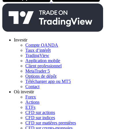
Investir
Compte OANDA
Taux d’intérêt
TradingView
Application mobile
Client professionnel
MetaTrader 5
Options de dépôt
Télécharger app ou MT5
Contact
Où investir
Forex
Actions
ETFs
CFD sur actions
CFD sur indices
CFD sur matières premières
CFD sur crypto-monnaies