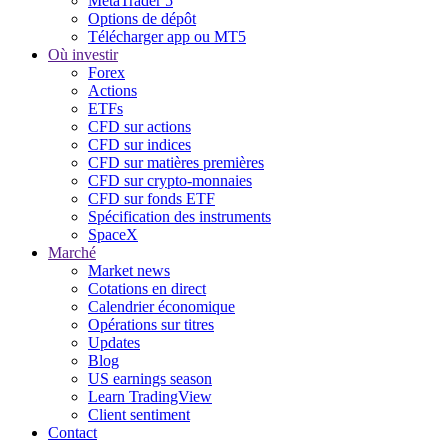
MetaTrader 5
Options de dépôt
Télécharger app ou MT5
Où investir
Forex
Actions
ETFs
CFD sur actions
CFD sur indices
CFD sur matières premières
CFD sur crypto-monnaies
CFD sur fonds ETF
Spécification des instruments
SpaceX
Marché
Market news
Cotations en direct
Calendrier économique
Opérations sur titres
Updates
Blog
US earnings season
Learn TradingView
Client sentiment
Contact