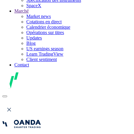
Spécification des instruments
SpaceX
Marché
Market news
Cotations en direct
Calendrier économique
Opérations sur titres
Updates
Blog
US earnings season
Learn TradingView
Client sentiment
Contact