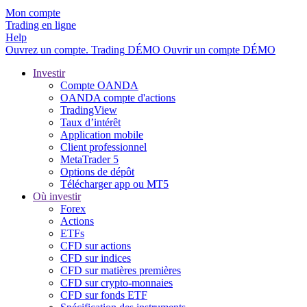
Mon compte
Trading en ligne
Help
Ouvrez un compte.
Trading
DÉMO
Ouvrir un compte DÉMO
Investir
Compte OANDA
OANDA compte d'actions
TradingView
Taux d’intérêt
Application mobile
Client professionnel
MetaTrader 5
Options de dépôt
Télécharger app ou MT5
Où investir
Forex
Actions
ETFs
CFD sur actions
CFD sur indices
CFD sur matières premières
CFD sur crypto-monnaies
CFD sur fonds ETF