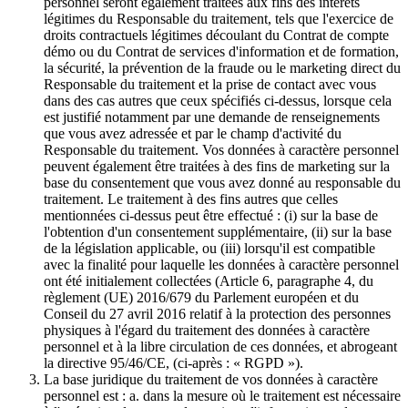
personnel seront également traitées aux fins des intérêts
légitimes du Responsable du traitement, tels que l'exercice de
droits contractuels légitimes découlant du Contrat de compte
démo ou du Contrat de services d'information et de formation,
la sécurité, la prévention de la fraude ou le marketing direct du
Responsable du traitement et la prise de contact avec vous
dans des cas autres que ceux spécifiés ci-dessus, lorsque cela
est justifié notamment par une demande de renseignements
que vous avez adressée et par le champ d'activité du
Responsable du traitement. Vos données à caractère personnel
peuvent également être traitées à des fins de marketing sur la
base du consentement que vous avez donné au responsable du
traitement. Le traitement à des fins autres que celles
mentionnées ci-dessus peut être effectué : (i) sur la base de
l'obtention d'un consentement supplémentaire, (ii) sur la base
de la législation applicable, ou (iii) lorsqu'il est compatible
avec la finalité pour laquelle les données à caractère personnel
ont été initialement collectées (Article 6, paragraphe 4, du
règlement (UE) 2016/679 du Parlement européen et du
Conseil du 27 avril 2016 relatif à la protection des personnes
physiques à l'égard du traitement des données à caractère
personnel et à la libre circulation de ces données, et abrogeant
la directive 95/46/CE, (ci-après : « RGPD »).
La base juridique du traitement de vos données à caractère
personnel est : a. dans la mesure où le traitement est nécessaire