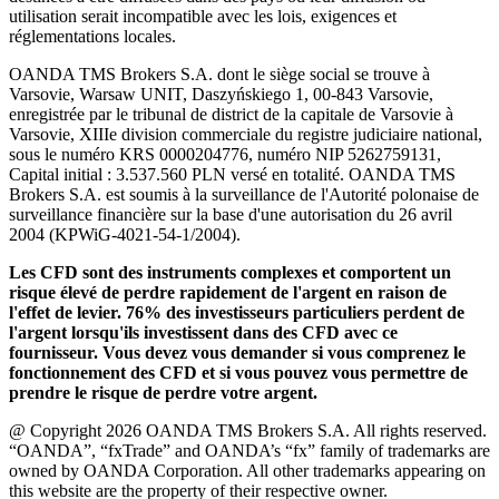
utilisation serait incompatible avec les lois, exigences et
réglementations locales.
OANDA TMS Brokers S.A. dont le siège social se trouve à
Varsovie, Warsaw UNIT, Daszyńskiego 1, 00-843 Varsovie,
enregistrée par le tribunal de district de la capitale de Varsovie à
Varsovie, XIIIe division commerciale du registre judiciaire national,
sous le numéro KRS 0000204776, numéro NIP 5262759131,
Capital initial : 3.537.560 PLN versé en totalité. OANDA TMS
Brokers S.A. est soumis à la surveillance de l'Autorité polonaise de
surveillance financière sur la base d'une autorisation du 26 avril
2004 (KPWiG-4021-54-1/2004).
Les CFD sont des instruments complexes et comportent un
risque élevé de perdre rapidement de l'argent en raison de
l'effet de levier. 76% des investisseurs particuliers perdent de
l'argent lorsqu'ils investissent dans des CFD avec ce
fournisseur. Vous devez vous demander si vous comprenez le
fonctionnement des CFD et si vous pouvez vous permettre de
prendre le risque de perdre votre argent.
@ Copyright 2026 OANDA TMS Brokers S.A. All rights reserved.
“OANDA”, “fxTrade” and OANDA’s “fx” family of trademarks are
owned by OANDA Corporation. All other trademarks appearing on
this website are the property of their respective owner.