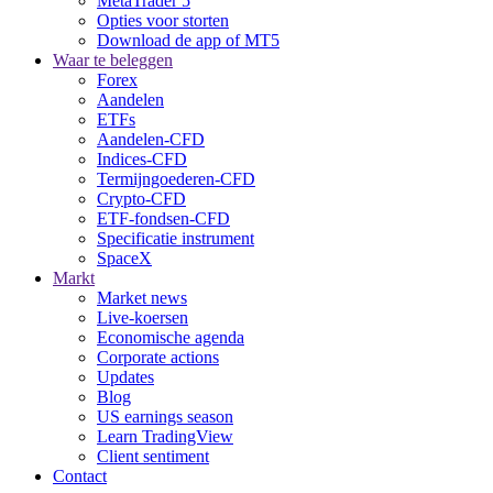
MetaTrader 5
Opties voor storten
Download de app of MT5
Waar te beleggen
Forex
Aandelen
ETFs
Aandelen-CFD
Indices-CFD
Termijngoederen-CFD
Crypto-CFD
ETF-fondsen-CFD
Specificatie instrument
SpaceX
Markt
Market news
Live-koersen
Economische agenda
Corporate actions
Updates
Blog
US earnings season
Learn TradingView
Client sentiment
Contact