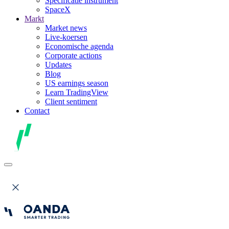
Specificatie instrument
SpaceX
Markt
Market news
Live-koersen
Economische agenda
Corporate actions
Updates
Blog
US earnings season
Learn TradingView
Client sentiment
Contact