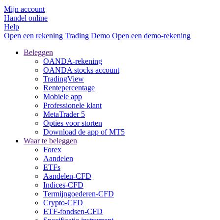
Mijn account
Handel online
Help
Open een rekening
Trading
Demo
Open een demo-rekening
Beleggen
OANDA-rekening
OANDA stocks account
TradingView
Rentepercentage
Mobiele app
Professionele klant
MetaTrader 5
Opties voor storten
Download de app of MT5
Waar te beleggen
Forex
Aandelen
ETFs
Aandelen-CFD
Indices-CFD
Termijngoederen-CFD
Crypto-CFD
ETF-fondsen-CFD