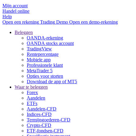
Mijn account
Handel online
Help
Open een rekening
Trading
Demo
Open een demo-rekening
Beleggen
OANDA-rekening
OANDA stocks account
TradingView
Rentepercentage
Mobiele app
Professionele klant
MetaTrader 5
Opties voor storten
Download de app of MT5
Waar te beleggen
Forex
Aandelen
ETFs
Aandelen-CFD
Indices-CFD
Termijngoederen-CFD
Crypto-CFD
ETF-fondsen-CFD