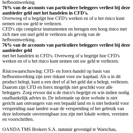
hefboomwerking.
76% van de accounts van particuliere beleggers verliest bij deze
aanbieder geld met het handelen in CFD's.
Overweeg of u begrijpt hoe CFD's werken en of u het risico kunt
nemen om uw geld te verliezen.
CFD's zijn complexe instrumenten en brengen een hoog risico met
zich mee om snel geld te verliezen als gevolg van de
hefboomwerking.
76% van de accounts van particuliere beleggers verliest bij deze
aanbieder geld
met het handelen in CFD's. Overweeg of u begrijpt hoe CFD's
werken en of u het risico kunt nemen om uw geld te verliezen.
Risicowaarschuwing: CFD- en forex-handel op basis van
hefboomwerking zijn zeer riskant voor uw kapitaal. Als u in dit
product belegt, kunt u een deel of al het geld dat u belegt, verliezen.
Daarom zijn CFD en forex mogelijk niet geschikt voor alle
beleggers. Zorg ervoor dat u de risico's begrijpt en win indien nodig
onafhankelijk advies in. De informatie op deze website is niet
gericht aan ontvangers van een bepaald land en is niet bedoeld voor
verspreiding naar landen waar de verspreiding of het gebruik van
deze informatie onverenigbaar zou zijn met lokale wetten, vereisten
en voorschriften.
OANDA TMS Brokers S.A. statutair gevestigd te Warschau,