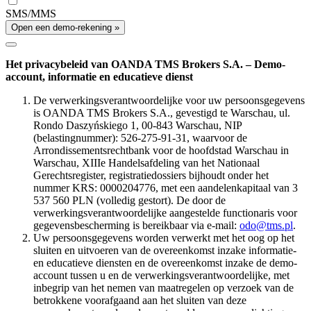
SMS/MMS
Open een demo-rekening »
Het privacybeleid van OANDA TMS Brokers S.A. – Demo-
account, informatie en educatieve dienst
De verwerkingsverantwoordelijke voor uw persoonsgegevens
is OANDA TMS Brokers S.A., gevestigd te Warschau, ul.
Rondo Daszyńskiego 1, 00-843 Warschau, NIP
(belastingnummer): 526-275-91-31, waarvoor de
Arrondissementsrechtbank voor de hoofdstad Warschau in
Warschau, XIIIe Handelsafdeling van het Nationaal
Gerechtsregister, registratiedossiers bijhoudt onder het
nummer KRS: 0000204776, met een aandelenkapitaal van 3
537 560 PLN (volledig gestort). De door de
verwerkingsverantwoordelijke aangestelde functionaris voor
gegevensbescherming is bereikbaar via e-mail:
odo@tms.pl
.
Uw persoonsgegevens worden verwerkt met het oog op het
sluiten en uitvoeren van de overeenkomst inzake informatie-
en educatieve diensten en de overeenkomst inzake de demo-
account tussen u en de verwerkingsverantwoordelijke, met
inbegrip van het nemen van maatregelen op verzoek van de
betrokkene voorafgaand aan het sluiten van deze