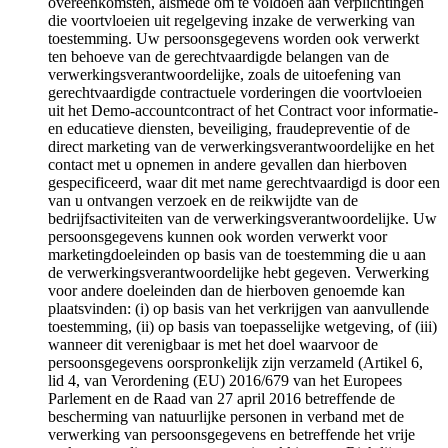
overeenkomsten, alsmede om te voldoen aan verplichtingen
die voortvloeien uit regelgeving inzake de verwerking van
toestemming. Uw persoonsgegevens worden ook verwerkt
ten behoeve van de gerechtvaardigde belangen van de
verwerkingsverantwoordelijke, zoals de uitoefening van
gerechtvaardigde contractuele vorderingen die voortvloeien
uit het Demo-accountcontract of het Contract voor informatie-
en educatieve diensten, beveiliging, fraudepreventie of de
direct marketing van de verwerkingsverantwoordelijke en het
contact met u opnemen in andere gevallen dan hierboven
gespecificeerd, waar dit met name gerechtvaardigd is door een
van u ontvangen verzoek en de reikwijdte van de
bedrijfsactiviteiten van de verwerkingsverantwoordelijke. Uw
persoonsgegevens kunnen ook worden verwerkt voor
marketingdoeleinden op basis van de toestemming die u aan
de verwerkingsverantwoordelijke hebt gegeven. Verwerking
voor andere doeleinden dan de hierboven genoemde kan
plaatsvinden: (i) op basis van het verkrijgen van aanvullende
toestemming, (ii) op basis van toepasselijke wetgeving, of (iii)
wanneer dit verenigbaar is met het doel waarvoor de
persoonsgegevens oorspronkelijk zijn verzameld (Artikel 6,
lid 4, van Verordening (EU) 2016/679 van het Europees
Parlement en de Raad van 27 april 2016 betreffende de
bescherming van natuurlijke personen in verband met de
verwerking van persoonsgegevens en betreffende het vrije