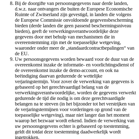
Bij de doorgifte van persoonsgegevens naar derde landen,
d.w.z. naar ontvangers die buiten de Europese Economische
Ruimte of Zwitserland zijn gevestigd, in landen die volgens
de Europese Commissie onvoldoende gegevensbescherming
bieden (derde landen die geen passend beschermingsniveau
bieden), geeft de verwerkingsverantwoordelijke deze
gegevens door met behulp van mechanismen die in
overeenstemming zijn met de toepasselijke wetgeving,
waaronder onder meer de „standaardcontractbepalingen“ van
de EU.
Uw persoonsgegevens worden bewaard voor de duur van de
overeenkomst inzake de informatie- en voorlichtingsdienst of
de overeenkomst inzake de demo-account, en ook na
beëindiging daarvan gedurende de wettelijke
verjaringstermijn. Voor zover de verwerking van gegevens is
gebaseerd op het gerechtvaardigd belang van de
verwerkingsverantwoordelijke, worden de gegevens verwerkt
gedurende de tijd die nodig is om deze gerechtvaardigde
belangen na te streven (in het bijzonder tot het verstrijken van
de verjaringstermijnen voor vorderingen op grond van de
toepasselijke wetgeving), maar niet langer dan het moment
waarop het bezwaar wordt erkend. Indien de verwerking van
uw persoonsgegevens echter is gebaseerd op toestemming,
geldt dit totdat deze toestemming daadwerkelijk wordt
ingetrokken.