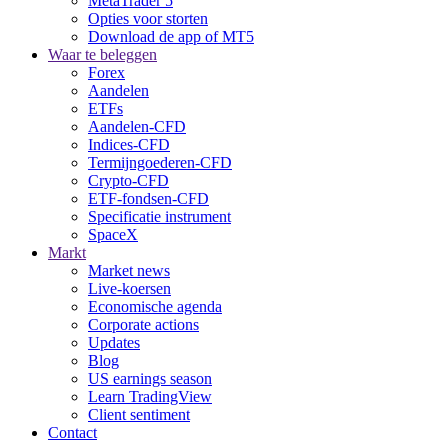
MetaTrader 5
Opties voor storten
Download de app of MT5
Waar te beleggen
Forex
Aandelen
ETFs
Aandelen-CFD
Indices-CFD
Termijngoederen-CFD
Crypto-CFD
ETF-fondsen-CFD
Specificatie instrument
SpaceX
Markt
Market news
Live-koersen
Economische agenda
Corporate actions
Updates
Blog
US earnings season
Learn TradingView
Client sentiment
Contact