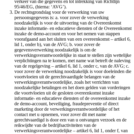
verkeer van die gegevens en tot intrekking van Richtlijn
95/46/EG, (hierna: ‘AVG’).
De rechtsgrondslag voor de verwerking van uw
persoonsgegevens is: a. voor zover de verwerking
noodzakelijk is voor de uitvoering van de Overeenkomst
inzake informatie- en educatieve diensten of de Overeenkomst
inzake de demo-account en voor het nemen van stappen
voorafgaand aan het sluiten van een overeenkomst – artikel 6,
lid 1, onder b), van de AVG; b. voor zover de
gegevensverwerking noodzakelijk is om de
verwerkingsverantwoordelijke in staat te stellen zijn wettelijke
verplichtingen na te komen, met name wat betreft de naleving
van de regelgeving – artikel 6, lid 1, onder c, van de AVG; c.
voor zover de verwerking noodzakelijk is voor doeleinden die
voortvloeien uit de gerechtvaardigde belangen van de
verwerkingsverantwoordelijke, zoals het verrichten van
noodzakelijke betalingen en het doen gelden van vorderingen
die voortvloeien uit de gesloten overeenkomst inzake
informatie- en educatieve diensten of de overeenkomst inzake
de demo-account, beveiliging, fraudepreventie of direct
marketing door de verwerkingsverantwoordelijke of het
contact met u opnemen, voor zover dit met name
gerechtvaardigd is door een van u ontvangen verzoek en de
reikwijdte van de bedrijfsactiviteiten van de
verwerkingsverantwoordelijke – artikel 6, lid 1, onder f, van