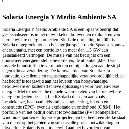
Solaria Energia Y Medio Ambiente SA
Solaria Energia Y Medio Ambiente SA is een Spaans bedrijf dat
gespecialiseerd is in het ontwikkelen, bouwen en exploiteren van
hernieuwbare energieprojecten. Sinds de oprichting in 2002 is
Solaria uitgegroeid tot een belangrijke speler op de Spaanse zonne-
energiemarkt, met een portfolio van meer dan 1,3 GW aan
geïnstalleerd vermogen. De missie van het bedrijf is om een
duurzamer energiemodel te bevorderen, de afhankelijkheid van
fossiele brandstoffen te verminderen en bij te dragen aan de strijd
tegen klimaatverandering. De kernwaarden van Solaria zijn
innovatie, excellentie en maatschappelijke verantwoordelijkheid, en
het bedrijf is toegewijd aan het leveren van hoogwaardige,
betrouwbare en kosteneffectieve oplossingen voor hernieuwbare
energie. Met expertise die de hele waardeketen van hernieuwbare
energieprojecten beslaat, biedt Solaria diensten aan zoals
locatiekeuze, haalbaarheidsstudies, engineering, inkoop en
constructie (EPC), evenals exploitatie en onderhoud (O&M). Het
portfolio van het bedrijf omvat fotovoltaïsche (PV) zonneparken,
windmolenparken en hybride projecten, en het heeft een sterke staat
van dienst op het gebied van succesvolle projectontwikkeling en
uitvoering. Solaria is ook toegewijd aan het bevorderen van