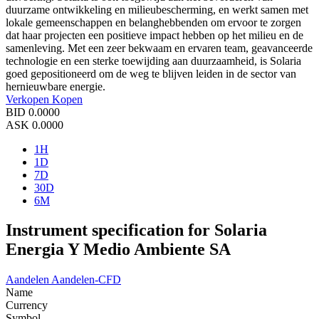
duurzame ontwikkeling en milieubescherming, en werkt samen met
lokale gemeenschappen en belanghebbenden om ervoor te zorgen
dat haar projecten een positieve impact hebben op het milieu en de
samenleving. Met een zeer bekwaam en ervaren team, geavanceerde
technologie en een sterke toewijding aan duurzaamheid, is Solaria
goed gepositioneerd om de weg te blijven leiden in de sector van
hernieuwbare energie.
Verkopen
Kopen
BID
0.0000
ASK
0.0000
1H
1D
7D
30D
6M
Instrument specification for Solaria
Energia Y Medio Ambiente SA
Aandelen
Aandelen-CFD
Name
Currency
Symbol