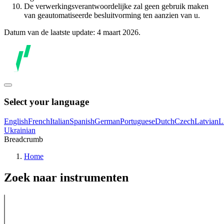
De verwerkingsverantwoordelijke zal geen gebruik maken
van geautomatiseerde besluitvorming ten aanzien van u.
Datum van de laatste update: 4 maart 2026.
Select your language
English
French
Italian
Spanish
German
Portuguese
Dutch
Czech
Latvian
L
Ukrainian
Breadcrumb
Home
Zoek naar instrumenten