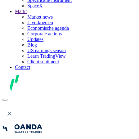
Specificatie instrument
SpaceX
Markt
Market news
Live-koersen
Economische agenda
Corporate actions
Updates
Blog
US earnings season
Learn TradingView
Client sentiment
Contact