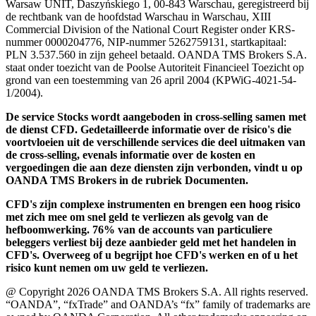
Warsaw UNIT, Daszyńskiego 1, 00-843 Warschau, geregistreerd bij
de rechtbank van de hoofdstad Warschau in Warschau, XIII
Commercial Division of the National Court Register onder KRS-
nummer 0000204776, NIP-nummer 5262759131, startkapitaal:
PLN 3.537.560 in zijn geheel betaald. OANDA TMS Brokers S.A.
staat onder toezicht van de Poolse Autoriteit Financieel Toezicht op
grond van een toestemming van 26 april 2004 (KPWiG-4021-54-
1/2004).
De service Stocks wordt aangeboden in cross-selling samen met
de dienst CFD. Gedetailleerde informatie over de risico's die
voortvloeien uit de verschillende services die deel uitmaken van
de cross-selling, evenals informatie over de kosten en
vergoedingen die aan deze diensten zijn verbonden, vindt u op
OANDA TMS Brokers in de rubriek Documenten.
CFD's zijn complexe instrumenten en brengen een hoog risico
met zich mee om snel geld te verliezen als gevolg van de
hefboomwerking. 76% van de accounts van particuliere
beleggers verliest bij deze aanbieder geld met het handelen in
CFD's. Overweeg of u begrijpt hoe CFD's werken en of u het
risico kunt nemen om uw geld te verliezen.
@ Copyright 2026 OANDA TMS Brokers S.A. All rights reserved.
“OANDA”, “fxTrade” and OANDA’s “fx” family of trademarks are