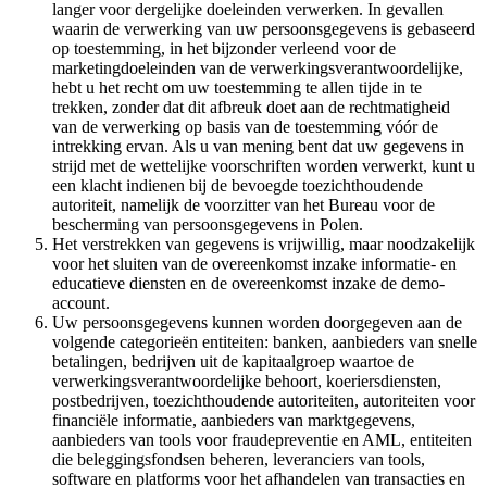
langer voor dergelijke doeleinden verwerken. In gevallen
waarin de verwerking van uw persoonsgegevens is gebaseerd
op toestemming, in het bijzonder verleend voor de
marketingdoeleinden van de verwerkingsverantwoordelijke,
hebt u het recht om uw toestemming te allen tijde in te
trekken, zonder dat dit afbreuk doet aan de rechtmatigheid
van de verwerking op basis van de toestemming vóór de
intrekking ervan. Als u van mening bent dat uw gegevens in
strijd met de wettelijke voorschriften worden verwerkt, kunt u
een klacht indienen bij de bevoegde toezichthoudende
autoriteit, namelijk de voorzitter van het Bureau voor de
bescherming van persoonsgegevens in Polen.
Het verstrekken van gegevens is vrijwillig, maar noodzakelijk
voor het sluiten van de overeenkomst inzake informatie- en
educatieve diensten en de overeenkomst inzake de demo-
account.
Uw persoonsgegevens kunnen worden doorgegeven aan de
volgende categorieën entiteiten: banken, aanbieders van snelle
betalingen, bedrijven uit de kapitaalgroep waartoe de
verwerkingsverantwoordelijke behoort, koeriersdiensten,
postbedrijven, toezichthoudende autoriteiten, autoriteiten voor
financiële informatie, aanbieders van marktgegevens,
aanbieders van tools voor fraudepreventie en AML, entiteiten
die beleggingsfondsen beheren, leveranciers van tools,
software en platforms voor het afhandelen van transacties en