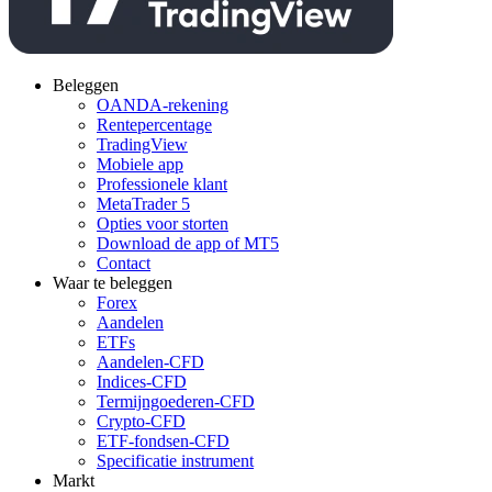
Beleggen
OANDA-rekening
Rentepercentage
TradingView
Mobiele app
Professionele klant
MetaTrader 5
Opties voor storten
Download de app of MT5
Contact
Waar te beleggen
Forex
Aandelen
ETFs
Aandelen-CFD
Indices-CFD
Termijngoederen-CFD
Crypto-CFD
ETF-fondsen-CFD
Specificatie instrument
Markt