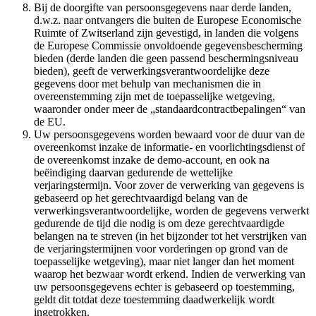
Bij de doorgifte van persoonsgegevens naar derde landen,
d.w.z. naar ontvangers die buiten de Europese Economische
Ruimte of Zwitserland zijn gevestigd, in landen die volgens
de Europese Commissie onvoldoende gegevensbescherming
bieden (derde landen die geen passend beschermingsniveau
bieden), geeft de verwerkingsverantwoordelijke deze
gegevens door met behulp van mechanismen die in
overeenstemming zijn met de toepasselijke wetgeving,
waaronder onder meer de „standaardcontractbepalingen“ van
de EU.
Uw persoonsgegevens worden bewaard voor de duur van de
overeenkomst inzake de informatie- en voorlichtingsdienst of
de overeenkomst inzake de demo-account, en ook na
beëindiging daarvan gedurende de wettelijke
verjaringstermijn. Voor zover de verwerking van gegevens is
gebaseerd op het gerechtvaardigd belang van de
verwerkingsverantwoordelijke, worden de gegevens verwerkt
gedurende de tijd die nodig is om deze gerechtvaardigde
belangen na te streven (in het bijzonder tot het verstrijken van
de verjaringstermijnen voor vorderingen op grond van de
toepasselijke wetgeving), maar niet langer dan het moment
waarop het bezwaar wordt erkend. Indien de verwerking van
uw persoonsgegevens echter is gebaseerd op toestemming,
geldt dit totdat deze toestemming daadwerkelijk wordt
ingetrokken.