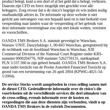
product belegt, kunt u een deel of al het geld dat u belegt, verliezen.
Daarom zijn CFD en forex mogelijk niet geschikt voor alle
beleggers. Zorg ervoor dat u de risico's begrijpt en win indien nodig
onafhankelijk advies in. De informatie op deze website is niet
gericht aan ontvangers van een bepaald land en is niet bedoeld voor
verspreiding naar landen waar de verspreiding of het gebruik van
deze informatie onverenigbaar zou zijn met lokale wetten, vereisten
en voorschriften.
OANDA TMS Brokers S.A. statutair gevestigd te Warschau,
Warsaw UNIT, Daszyńskiego 1, 00-843 Warschau, geregistreerd bij
de rechtbank van de hoofdstad Warschau in Warschau, XIII
Commercial Division of the National Court Register onder KRS-
nummer 0000204776, NIP-nummer 5262759131, startkapitaal:
PLN 3.537.560 in zijn geheel betaald. OANDA TMS Brokers S.A.
staat onder toezicht van de Poolse Autoriteit Financieel Toezicht op
grond van een toestemming van 26 april 2004 (KPWiG-4021-54-
1/2004).
De service Stocks wordt aangeboden in cross-selling samen met
de dienst CFD. Gedetailleerde informatie over de risico's die
voortvloeien uit de verschillende services die deel uitmaken van
de cross-selling, evenals informatie over de kosten en
vergoedingen die aan deze diensten zijn verbonden, vindt u op
OANDA TMS Brokers in de rubriek Documenten.