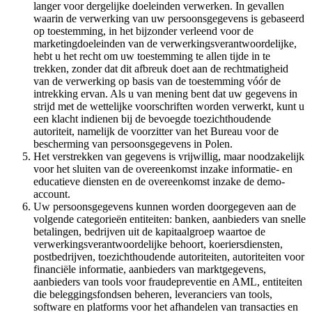
langer voor dergelijke doeleinden verwerken. In gevallen
waarin de verwerking van uw persoonsgegevens is gebaseerd
op toestemming, in het bijzonder verleend voor de
marketingdoeleinden van de verwerkingsverantwoordelijke,
hebt u het recht om uw toestemming te allen tijde in te
trekken, zonder dat dit afbreuk doet aan de rechtmatigheid
van de verwerking op basis van de toestemming vóór de
intrekking ervan. Als u van mening bent dat uw gegevens in
strijd met de wettelijke voorschriften worden verwerkt, kunt u
een klacht indienen bij de bevoegde toezichthoudende
autoriteit, namelijk de voorzitter van het Bureau voor de
bescherming van persoonsgegevens in Polen.
Het verstrekken van gegevens is vrijwillig, maar noodzakelijk
voor het sluiten van de overeenkomst inzake informatie- en
educatieve diensten en de overeenkomst inzake de demo-
account.
Uw persoonsgegevens kunnen worden doorgegeven aan de
volgende categorieën entiteiten: banken, aanbieders van snelle
betalingen, bedrijven uit de kapitaalgroep waartoe de
verwerkingsverantwoordelijke behoort, koeriersdiensten,
postbedrijven, toezichthoudende autoriteiten, autoriteiten voor
financiële informatie, aanbieders van marktgegevens,
aanbieders van tools voor fraudepreventie en AML, entiteiten
die beleggingsfondsen beheren, leveranciers van tools,
software en platforms voor het afhandelen van transacties en