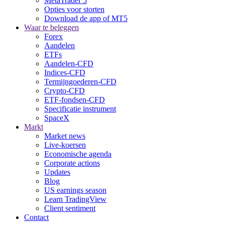
MetaTrader 5
Opties voor storten
Download de app of MT5
Waar te beleggen
Forex
Aandelen
ETFs
Aandelen-CFD
Indices-CFD
Termijngoederen-CFD
Crypto-CFD
ETF-fondsen-CFD
Specificatie instrument
SpaceX
Markt
Market news
Live-koersen
Economische agenda
Corporate actions
Updates
Blog
US earnings season
Learn TradingView
Client sentiment
Contact