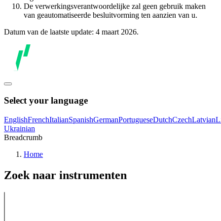
De verwerkingsverantwoordelijke zal geen gebruik maken
van geautomatiseerde besluitvorming ten aanzien van u.
Datum van de laatste update: 4 maart 2026.
Select your language
English
French
Italian
Spanish
German
Portuguese
Dutch
Czech
Latvian
L
Ukrainian
Breadcrumb
Home
Zoek naar instrumenten