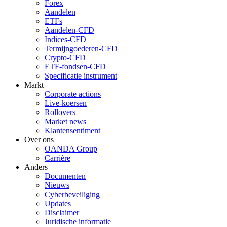
Forex
Aandelen
ETFs
Aandelen-CFD
Indices-CFD
Termijngoederen-CFD
Crypto-CFD
ETF-fondsen-CFD
Specificatie instrument
Markt
Corporate actions
Live-koersen
Rollovers
Market news
Klantensentiment
Over ons
OANDA Group
Carrière
Anders
Documenten
Nieuws
Cyberbeveiliging
Updates
Disclaimer
Juridische informatie