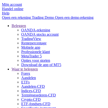
Mijn account
Handel online
Help
Open een rekening
Trading
Demo
Open een demo-rekening
Beleggen
OANDA-rekening
OANDA stocks account
TradingView
Rentepercentage
Mobiele app
Professionele klant
MetaTrader 5
Opties voor storten
Download de app of MT5
Waar te beleggen
Forex
Aandelen
ETFs
Aandelen-CFD
Indices-CFD
Termijngoederen-CFD
Crypto-CFD
ETF-fondsen-CFD