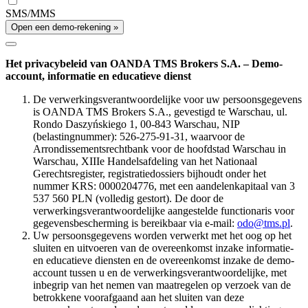
SMS/MMS
Open een demo-rekening »
Het privacybeleid van OANDA TMS Brokers S.A. – Demo-
account, informatie en educatieve dienst
De verwerkingsverantwoordelijke voor uw persoonsgegevens
is OANDA TMS Brokers S.A., gevestigd te Warschau, ul.
Rondo Daszyńskiego 1, 00-843 Warschau, NIP
(belastingnummer): 526-275-91-31, waarvoor de
Arrondissementsrechtbank voor de hoofdstad Warschau in
Warschau, XIIIe Handelsafdeling van het Nationaal
Gerechtsregister, registratiedossiers bijhoudt onder het
nummer KRS: 0000204776, met een aandelenkapitaal van 3
537 560 PLN (volledig gestort). De door de
verwerkingsverantwoordelijke aangestelde functionaris voor
gegevensbescherming is bereikbaar via e-mail:
odo@tms.pl
.
Uw persoonsgegevens worden verwerkt met het oog op het
sluiten en uitvoeren van de overeenkomst inzake informatie-
en educatieve diensten en de overeenkomst inzake de demo-
account tussen u en de verwerkingsverantwoordelijke, met
inbegrip van het nemen van maatregelen op verzoek van de
betrokkene voorafgaand aan het sluiten van deze