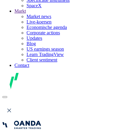
Specificatie instrument
SpaceX
Markt
Market news
Live-koersen
Economische agenda
Corporate actions
Updates
Blog
US earnings season
Learn TradingView
Client sentiment
Contact