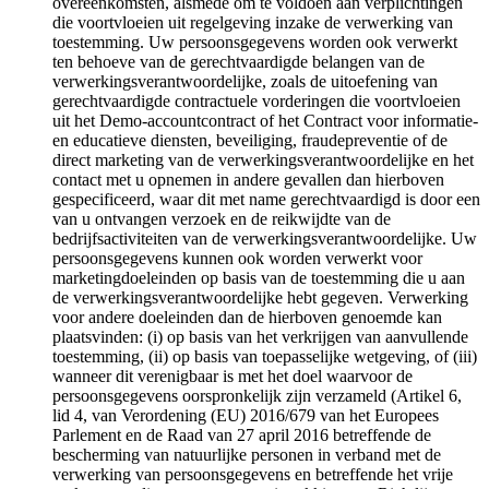
overeenkomsten, alsmede om te voldoen aan verplichtingen
die voortvloeien uit regelgeving inzake de verwerking van
toestemming. Uw persoonsgegevens worden ook verwerkt
ten behoeve van de gerechtvaardigde belangen van de
verwerkingsverantwoordelijke, zoals de uitoefening van
gerechtvaardigde contractuele vorderingen die voortvloeien
uit het Demo-accountcontract of het Contract voor informatie-
en educatieve diensten, beveiliging, fraudepreventie of de
direct marketing van de verwerkingsverantwoordelijke en het
contact met u opnemen in andere gevallen dan hierboven
gespecificeerd, waar dit met name gerechtvaardigd is door een
van u ontvangen verzoek en de reikwijdte van de
bedrijfsactiviteiten van de verwerkingsverantwoordelijke. Uw
persoonsgegevens kunnen ook worden verwerkt voor
marketingdoeleinden op basis van de toestemming die u aan
de verwerkingsverantwoordelijke hebt gegeven. Verwerking
voor andere doeleinden dan de hierboven genoemde kan
plaatsvinden: (i) op basis van het verkrijgen van aanvullende
toestemming, (ii) op basis van toepasselijke wetgeving, of (iii)
wanneer dit verenigbaar is met het doel waarvoor de
persoonsgegevens oorspronkelijk zijn verzameld (Artikel 6,
lid 4, van Verordening (EU) 2016/679 van het Europees
Parlement en de Raad van 27 april 2016 betreffende de
bescherming van natuurlijke personen in verband met de
verwerking van persoonsgegevens en betreffende het vrije