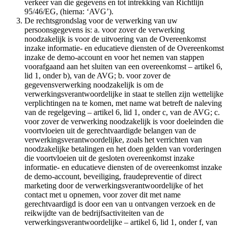
verkeer van die gegevens en tot intrekking van Richtlijn
95/46/EG, (hierna: ‘AVG’).
De rechtsgrondslag voor de verwerking van uw
persoonsgegevens is: a. voor zover de verwerking
noodzakelijk is voor de uitvoering van de Overeenkomst
inzake informatie- en educatieve diensten of de Overeenkomst
inzake de demo-account en voor het nemen van stappen
voorafgaand aan het sluiten van een overeenkomst – artikel 6,
lid 1, onder b), van de AVG; b. voor zover de
gegevensverwerking noodzakelijk is om de
verwerkingsverantwoordelijke in staat te stellen zijn wettelijke
verplichtingen na te komen, met name wat betreft de naleving
van de regelgeving – artikel 6, lid 1, onder c, van de AVG; c.
voor zover de verwerking noodzakelijk is voor doeleinden die
voortvloeien uit de gerechtvaardigde belangen van de
verwerkingsverantwoordelijke, zoals het verrichten van
noodzakelijke betalingen en het doen gelden van vorderingen
die voortvloeien uit de gesloten overeenkomst inzake
informatie- en educatieve diensten of de overeenkomst inzake
de demo-account, beveiliging, fraudepreventie of direct
marketing door de verwerkingsverantwoordelijke of het
contact met u opnemen, voor zover dit met name
gerechtvaardigd is door een van u ontvangen verzoek en de
reikwijdte van de bedrijfsactiviteiten van de
verwerkingsverantwoordelijke – artikel 6, lid 1, onder f, van