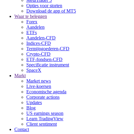
MetaTrader 5
Opties voor storten
Download de app of MT5
Waar te beleggen
Forex
Aandelen
ETFs
Aandelen-CFD
Indices-CFD
Termijngoederen-CFD
Crypto-CFD
ETF-fondsen-CFD
Specificatie instrument
SpaceX
Markt
Market news
Live-koersen
Economische agenda
Corporate actions
Updates
Blog
US earnings season
Learn TradingView
Client sentiment
Contact