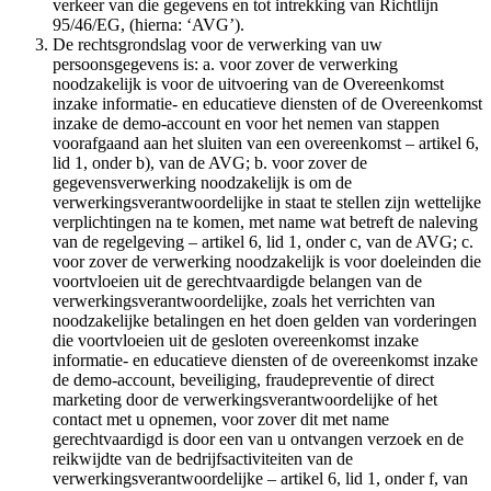
verkeer van die gegevens en tot intrekking van Richtlijn
95/46/EG, (hierna: ‘AVG’).
De rechtsgrondslag voor de verwerking van uw
persoonsgegevens is: a. voor zover de verwerking
noodzakelijk is voor de uitvoering van de Overeenkomst
inzake informatie- en educatieve diensten of de Overeenkomst
inzake de demo-account en voor het nemen van stappen
voorafgaand aan het sluiten van een overeenkomst – artikel 6,
lid 1, onder b), van de AVG; b. voor zover de
gegevensverwerking noodzakelijk is om de
verwerkingsverantwoordelijke in staat te stellen zijn wettelijke
verplichtingen na te komen, met name wat betreft de naleving
van de regelgeving – artikel 6, lid 1, onder c, van de AVG; c.
voor zover de verwerking noodzakelijk is voor doeleinden die
voortvloeien uit de gerechtvaardigde belangen van de
verwerkingsverantwoordelijke, zoals het verrichten van
noodzakelijke betalingen en het doen gelden van vorderingen
die voortvloeien uit de gesloten overeenkomst inzake
informatie- en educatieve diensten of de overeenkomst inzake
de demo-account, beveiliging, fraudepreventie of direct
marketing door de verwerkingsverantwoordelijke of het
contact met u opnemen, voor zover dit met name
gerechtvaardigd is door een van u ontvangen verzoek en de
reikwijdte van de bedrijfsactiviteiten van de
verwerkingsverantwoordelijke – artikel 6, lid 1, onder f, van