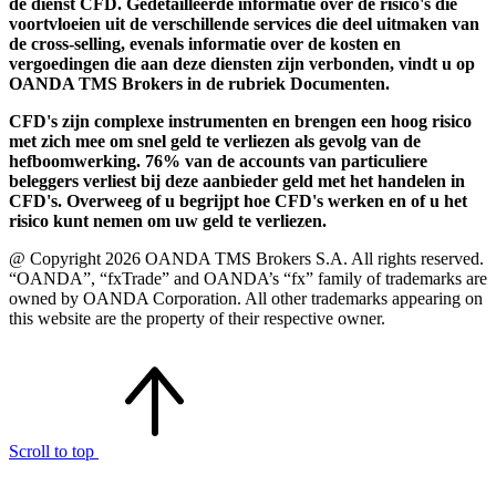
de dienst CFD. Gedetailleerde informatie over de risico's die
voortvloeien uit de verschillende services die deel uitmaken van
de cross-selling, evenals informatie over de kosten en
vergoedingen die aan deze diensten zijn verbonden, vindt u op
OANDA TMS Brokers in de rubriek Documenten.
CFD's zijn complexe instrumenten en brengen een hoog risico
met zich mee om snel geld te verliezen als gevolg van de
hefboomwerking. 76% van de accounts van particuliere
beleggers verliest bij deze aanbieder geld met het handelen in
CFD's. Overweeg of u begrijpt hoe CFD's werken en of u het
risico kunt nemen om uw geld te verliezen.
@ Copyright 2026 OANDA TMS Brokers S.A. All rights reserved.
“OANDA”, “fxTrade” and OANDA’s “fx” family of trademarks are
owned by OANDA Corporation. All other trademarks appearing on
this website are the property of their respective owner.
Scroll to top