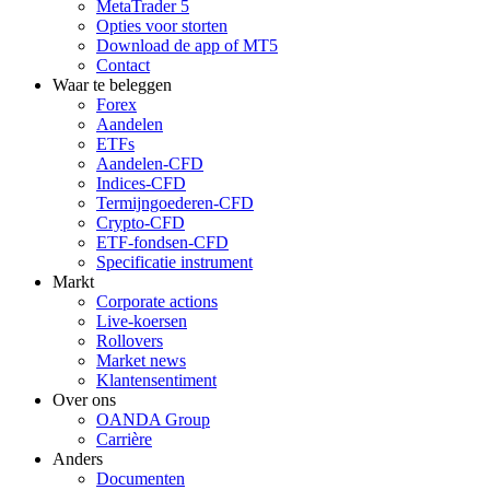
MetaTrader 5
Opties voor storten
Download de app of MT5
Contact
Waar te beleggen
Forex
Aandelen
ETFs
Aandelen-CFD
Indices-CFD
Termijngoederen-CFD
Crypto-CFD
ETF-fondsen-CFD
Specificatie instrument
Markt
Corporate actions
Live-koersen
Rollovers
Market news
Klantensentiment
Over ons
OANDA Group
Carrière
Anders
Documenten