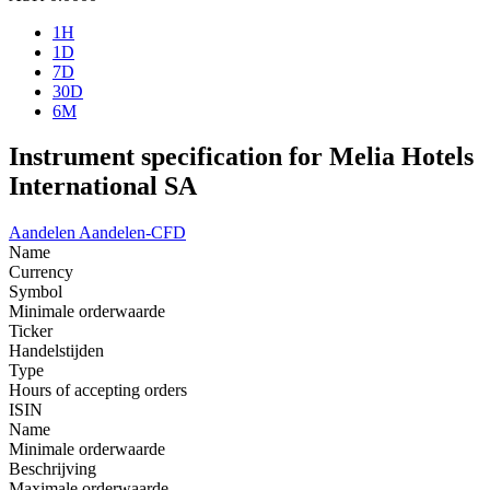
1H
1D
7D
30D
6M
Instrument specification for Melia Hotels
International SA
Aandelen
Aandelen-CFD
Name
Currency
Symbol
Minimale orderwaarde
Ticker
Handelstijden
Type
Hours of accepting orders
ISIN
Name
Minimale orderwaarde
Beschrijving
Maximale orderwaarde