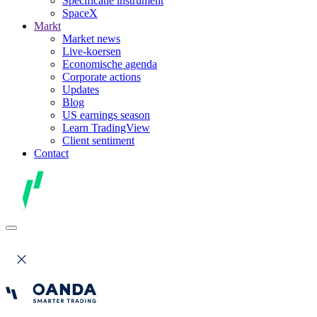
Specificatie instrument
SpaceX
Markt
Market news
Live-koersen
Economische agenda
Corporate actions
Updates
Blog
US earnings season
Learn TradingView
Client sentiment
Contact