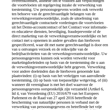
overeenkomsten, alsmede om te voldoen aan verplichtingen
die voortvloeien uit regelgeving inzake de verwerking van
toestemming. Uw persoonsgegevens worden ook verwerkt
ten behoeve van de gerechtvaardigde belangen van de
verwerkingsverantwoordelijke, zoals de uitoefening van
gerechtvaardigde contractuele vorderingen die voortvloeien
uit het Demo-accountcontract of het Contract voor informatie-
en educatieve diensten, beveiliging, fraudepreventie of de
direct marketing van de verwerkingsverantwoordelijke en het
contact met u opnemen in andere gevallen dan hierboven
gespecificeerd, waar dit met name gerechtvaardigd is door een
van u ontvangen verzoek en de reikwijdte van de
bedrijfsactiviteiten van de verwerkingsverantwoordelijke. Uw
persoonsgegevens kunnen ook worden verwerkt voor
marketingdoeleinden op basis van de toestemming die u aan
de verwerkingsverantwoordelijke hebt gegeven. Verwerking
voor andere doeleinden dan de hierboven genoemde kan
plaatsvinden: (i) op basis van het verkrijgen van aanvullende
toestemming, (ii) op basis van toepasselijke wetgeving, of (iii)
wanneer dit verenigbaar is met het doel waarvoor de
persoonsgegevens oorspronkelijk zijn verzameld (Artikel 6,
lid 4, van Verordening (EU) 2016/679 van het Europees
Parlement en de Raad van 27 april 2016 betreffende de
bescherming van natuurlijke personen in verband met de
verwerking van persoonsgegevens en betreffende het vrije