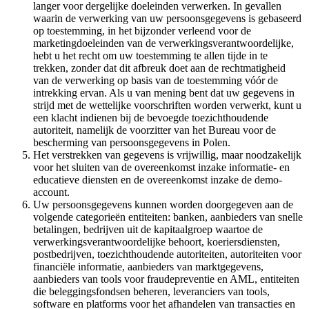
langer voor dergelijke doeleinden verwerken. In gevallen
waarin de verwerking van uw persoonsgegevens is gebaseerd
op toestemming, in het bijzonder verleend voor de
marketingdoeleinden van de verwerkingsverantwoordelijke,
hebt u het recht om uw toestemming te allen tijde in te
trekken, zonder dat dit afbreuk doet aan de rechtmatigheid
van de verwerking op basis van de toestemming vóór de
intrekking ervan. Als u van mening bent dat uw gegevens in
strijd met de wettelijke voorschriften worden verwerkt, kunt u
een klacht indienen bij de bevoegde toezichthoudende
autoriteit, namelijk de voorzitter van het Bureau voor de
bescherming van persoonsgegevens in Polen.
Het verstrekken van gegevens is vrijwillig, maar noodzakelijk
voor het sluiten van de overeenkomst inzake informatie- en
educatieve diensten en de overeenkomst inzake de demo-
account.
Uw persoonsgegevens kunnen worden doorgegeven aan de
volgende categorieën entiteiten: banken, aanbieders van snelle
betalingen, bedrijven uit de kapitaalgroep waartoe de
verwerkingsverantwoordelijke behoort, koeriersdiensten,
postbedrijven, toezichthoudende autoriteiten, autoriteiten voor
financiële informatie, aanbieders van marktgegevens,
aanbieders van tools voor fraudepreventie en AML, entiteiten
die beleggingsfondsen beheren, leveranciers van tools,
software en platforms voor het afhandelen van transacties en