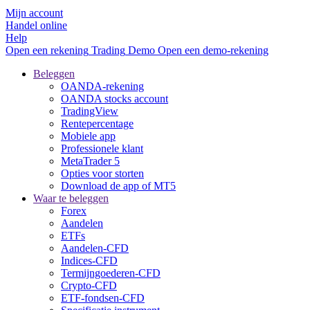
Mijn account
Handel online
Help
Open een rekening
Trading
Demo
Open een demo-rekening
Beleggen
OANDA-rekening
OANDA stocks account
TradingView
Rentepercentage
Mobiele app
Professionele klant
MetaTrader 5
Opties voor storten
Download de app of MT5
Waar te beleggen
Forex
Aandelen
ETFs
Aandelen-CFD
Indices-CFD
Termijngoederen-CFD
Crypto-CFD
ETF-fondsen-CFD