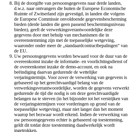
Bij de doorgifte van persoonsgegevens naar derde landen,
d.w.z. naar ontvangers die buiten de Europese Economische
Ruimte of Zwitserland zijn gevestigd, in landen die volgens
de Europese Commissie onvoldoende gegevensbescherming
bieden (derde landen die geen passend beschermingsniveau
bieden), geeft de verwerkingsverantwoordelijke deze
gegevens door met behulp van mechanismen die in
overeenstemming zijn met de toepasselijke wetgeving,
waaronder onder meer de „standaardcontractbepalingen“ van
de EU.
Uw persoonsgegevens worden bewaard voor de duur van de
overeenkomst inzake de informatie- en voorlichtingsdienst of
de overeenkomst inzake de demo-account, en ook na
beëindiging daarvan gedurende de wettelijke
verjaringstermijn. Voor zover de verwerking van gegevens is
gebaseerd op het gerechtvaardigd belang van de
verwerkingsverantwoordelijke, worden de gegevens verwerkt
gedurende de tijd die nodig is om deze gerechtvaardigde
belangen na te streven (in het bijzonder tot het verstrijken van
de verjaringstermijnen voor vorderingen op grond van de
toepasselijke wetgeving), maar niet langer dan het moment
waarop het bezwaar wordt erkend. Indien de verwerking van
uw persoonsgegevens echter is gebaseerd op toestemming,
geldt dit totdat deze toestemming daadwerkelijk wordt
ingetrokken.