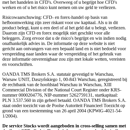
met het handelen in CFD's. Overweeg of u begrijpt hoe CFD's
werken en of u het risico kunt nemen om uw geld te verliezen.
Risicowaarschuwing: CFD- en forex-handel op basis van
hefboomwerking zijn zeer riskant voor uw kapitaal. Als u in dit
product belegt, kunt u een deel of al het geld dat u belegt, verliezen.
Daarom zijn CFD en forex mogelijk niet geschikt voor alle
beleggers. Zorg ervoor dat u de risico's begrijpt en win indien nodig
onafhankelijk advies in. De informatie op deze website is niet
gericht aan ontvangers van een bepaald land en is niet bedoeld voor
verspreiding naar landen waar de verspreiding of het gebruik van
deze informatie onverenigbaar zou zijn met lokale wetten, vereisten
en voorschriften.
OANDA TMS Brokers S.A. statutair gevestigd te Warschau,
Warsaw UNIT, Daszyńskiego 1, 00-843 Warschau, geregistreerd bij
de rechtbank van de hoofdstad Warschau in Warschau, XIII
Commercial Division of the National Court Register onder KRS-
nummer 0000204776, NIP-nummer 5262759131, startkapitaal:
PLN 3.537.560 in zijn geheel betaald. OANDA TMS Brokers S.A.
staat onder toezicht van de Poolse Autoriteit Financieel Toezicht op
grond van een toestemming van 26 april 2004 (KPWiG-4021-54-
1/2004).
De service Stocks wordt aangeboden in cross-selling samen met