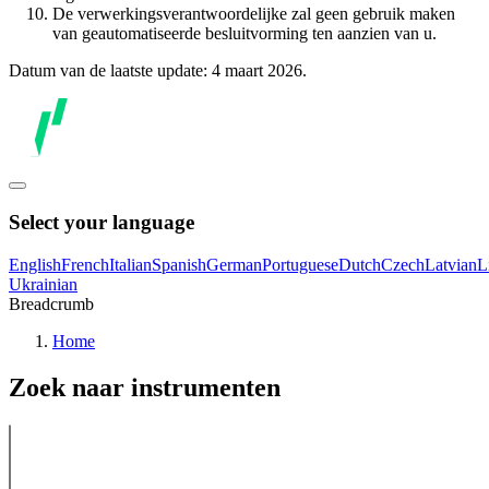
De verwerkingsverantwoordelijke zal geen gebruik maken
van geautomatiseerde besluitvorming ten aanzien van u.
Datum van de laatste update: 4 maart 2026.
Select your language
English
French
Italian
Spanish
German
Portuguese
Dutch
Czech
Latvian
L
Ukrainian
Breadcrumb
Home
Zoek naar instrumenten