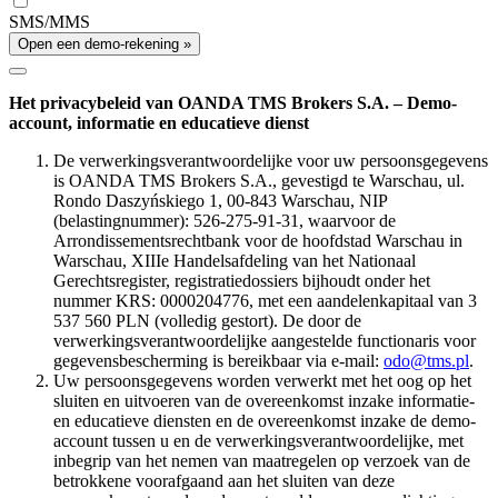
SMS/MMS
Open een demo-rekening »
Het privacybeleid van OANDA TMS Brokers S.A. – Demo-
account, informatie en educatieve dienst
De verwerkingsverantwoordelijke voor uw persoonsgegevens
is OANDA TMS Brokers S.A., gevestigd te Warschau, ul.
Rondo Daszyńskiego 1, 00-843 Warschau, NIP
(belastingnummer): 526-275-91-31, waarvoor de
Arrondissementsrechtbank voor de hoofdstad Warschau in
Warschau, XIIIe Handelsafdeling van het Nationaal
Gerechtsregister, registratiedossiers bijhoudt onder het
nummer KRS: 0000204776, met een aandelenkapitaal van 3
537 560 PLN (volledig gestort). De door de
verwerkingsverantwoordelijke aangestelde functionaris voor
gegevensbescherming is bereikbaar via e-mail:
odo@tms.pl
.
Uw persoonsgegevens worden verwerkt met het oog op het
sluiten en uitvoeren van de overeenkomst inzake informatie-
en educatieve diensten en de overeenkomst inzake de demo-
account tussen u en de verwerkingsverantwoordelijke, met
inbegrip van het nemen van maatregelen op verzoek van de
betrokkene voorafgaand aan het sluiten van deze