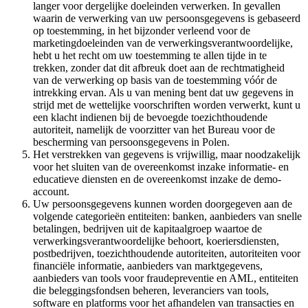
langer voor dergelijke doeleinden verwerken. In gevallen
waarin de verwerking van uw persoonsgegevens is gebaseerd
op toestemming, in het bijzonder verleend voor de
marketingdoeleinden van de verwerkingsverantwoordelijke,
hebt u het recht om uw toestemming te allen tijde in te
trekken, zonder dat dit afbreuk doet aan de rechtmatigheid
van de verwerking op basis van de toestemming vóór de
intrekking ervan. Als u van mening bent dat uw gegevens in
strijd met de wettelijke voorschriften worden verwerkt, kunt u
een klacht indienen bij de bevoegde toezichthoudende
autoriteit, namelijk de voorzitter van het Bureau voor de
bescherming van persoonsgegevens in Polen.
Het verstrekken van gegevens is vrijwillig, maar noodzakelijk
voor het sluiten van de overeenkomst inzake informatie- en
educatieve diensten en de overeenkomst inzake de demo-
account.
Uw persoonsgegevens kunnen worden doorgegeven aan de
volgende categorieën entiteiten: banken, aanbieders van snelle
betalingen, bedrijven uit de kapitaalgroep waartoe de
verwerkingsverantwoordelijke behoort, koeriersdiensten,
postbedrijven, toezichthoudende autoriteiten, autoriteiten voor
financiële informatie, aanbieders van marktgegevens,
aanbieders van tools voor fraudepreventie en AML, entiteiten
die beleggingsfondsen beheren, leveranciers van tools,
software en platforms voor het afhandelen van transacties en