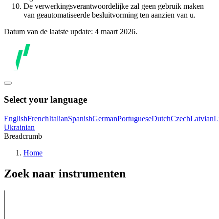
De verwerkingsverantwoordelijke zal geen gebruik maken
van geautomatiseerde besluitvorming ten aanzien van u.
Datum van de laatste update: 4 maart 2026.
Select your language
English
French
Italian
Spanish
German
Portuguese
Dutch
Czech
Latvian
L
Ukrainian
Breadcrumb
Home
Zoek naar instrumenten