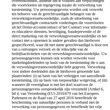
overeenkomsten, alsmede om te voldoen aan verplichtingen
die voortvloeien uit regelgeving inzake de verwerking van
toestemming. Uw persoonsgegevens worden ook verwerkt
ten behoeve van de gerechtvaardigde belangen van de
verwerkingsverantwoordelijke, zoals de uitoefening van
gerechtvaardigde contractuele vorderingen die voortvloeien
uit het Demo-accountcontract of het Contract voor informatie-
en educatieve diensten, beveiliging, fraudepreventie of de
direct marketing van de verwerkingsverantwoordelijke en het
contact met u opnemen in andere gevallen dan hierboven
gespecificeerd, waar dit met name gerechtvaardigd is door een
van u ontvangen verzoek en de reikwijdte van de
bedrijfsactiviteiten van de verwerkingsverantwoordelijke. Uw
persoonsgegevens kunnen ook worden verwerkt voor
marketingdoeleinden op basis van de toestemming die u aan
de verwerkingsverantwoordelijke hebt gegeven. Verwerking
voor andere doeleinden dan de hierboven genoemde kan
plaatsvinden: (i) op basis van het verkrijgen van aanvullende
toestemming, (ii) op basis van toepasselijke wetgeving, of (iii)
wanneer dit verenigbaar is met het doel waarvoor de
persoonsgegevens oorspronkelijk zijn verzameld (Artikel 6,
lid 4, van Verordening (EU) 2016/679 van het Europees
Parlement en de Raad van 27 april 2016 betreffende de
bescherming van natuurlijke personen in verband met de
verwerking van persoonsgegevens en betreffende het vrije