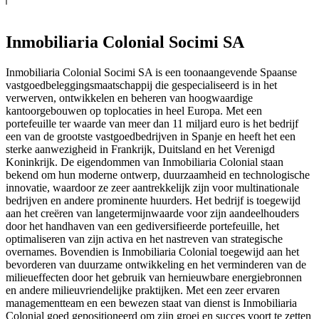
Inmobiliaria Colonial Socimi SA
Inmobiliaria Colonial Socimi SA is een toonaangevende Spaanse
vastgoedbeleggingsmaatschappij die gespecialiseerd is in het
verwerven, ontwikkelen en beheren van hoogwaardige
kantoorgebouwen op toplocaties in heel Europa. Met een
portefeuille ter waarde van meer dan 11 miljard euro is het bedrijf
een van de grootste vastgoedbedrijven in Spanje en heeft het een
sterke aanwezigheid in Frankrijk, Duitsland en het Verenigd
Koninkrijk. De eigendommen van Inmobiliaria Colonial staan
bekend om hun moderne ontwerp, duurzaamheid en technologische
innovatie, waardoor ze zeer aantrekkelijk zijn voor multinationale
bedrijven en andere prominente huurders. Het bedrijf is toegewijd
aan het creëren van langetermijnwaarde voor zijn aandeelhouders
door het handhaven van een gediversifieerde portefeuille, het
optimaliseren van zijn activa en het nastreven van strategische
overnames. Bovendien is Inmobiliaria Colonial toegewijd aan het
bevorderen van duurzame ontwikkeling en het verminderen van de
milieueffecten door het gebruik van hernieuwbare energiebronnen
en andere milieuvriendelijke praktijken. Met een zeer ervaren
managementteam en een bewezen staat van dienst is Inmobiliaria
Colonial goed gepositioneerd om zijn groei en succes voort te zetten