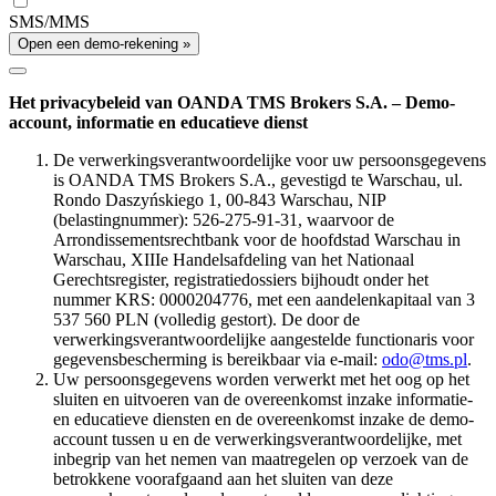
SMS/MMS
Open een demo-rekening »
Het privacybeleid van OANDA TMS Brokers S.A. – Demo-
account, informatie en educatieve dienst
De verwerkingsverantwoordelijke voor uw persoonsgegevens
is OANDA TMS Brokers S.A., gevestigd te Warschau, ul.
Rondo Daszyńskiego 1, 00-843 Warschau, NIP
(belastingnummer): 526-275-91-31, waarvoor de
Arrondissementsrechtbank voor de hoofdstad Warschau in
Warschau, XIIIe Handelsafdeling van het Nationaal
Gerechtsregister, registratiedossiers bijhoudt onder het
nummer KRS: 0000204776, met een aandelenkapitaal van 3
537 560 PLN (volledig gestort). De door de
verwerkingsverantwoordelijke aangestelde functionaris voor
gegevensbescherming is bereikbaar via e-mail:
odo@tms.pl
.
Uw persoonsgegevens worden verwerkt met het oog op het
sluiten en uitvoeren van de overeenkomst inzake informatie-
en educatieve diensten en de overeenkomst inzake de demo-
account tussen u en de verwerkingsverantwoordelijke, met
inbegrip van het nemen van maatregelen op verzoek van de
betrokkene voorafgaand aan het sluiten van deze