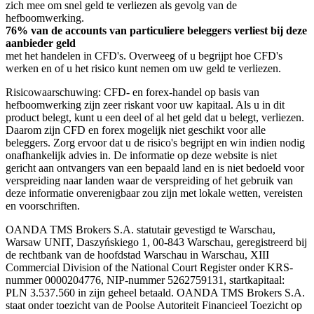
zich mee om snel geld te verliezen als gevolg van de
hefboomwerking.
76% van de accounts van particuliere beleggers verliest bij deze
aanbieder geld
met het handelen in CFD's. Overweeg of u begrijpt hoe CFD's
werken en of u het risico kunt nemen om uw geld te verliezen.
Risicowaarschuwing: CFD- en forex-handel op basis van
hefboomwerking zijn zeer riskant voor uw kapitaal. Als u in dit
product belegt, kunt u een deel of al het geld dat u belegt, verliezen.
Daarom zijn CFD en forex mogelijk niet geschikt voor alle
beleggers. Zorg ervoor dat u de risico's begrijpt en win indien nodig
onafhankelijk advies in. De informatie op deze website is niet
gericht aan ontvangers van een bepaald land en is niet bedoeld voor
verspreiding naar landen waar de verspreiding of het gebruik van
deze informatie onverenigbaar zou zijn met lokale wetten, vereisten
en voorschriften.
OANDA TMS Brokers S.A. statutair gevestigd te Warschau,
Warsaw UNIT, Daszyńskiego 1, 00-843 Warschau, geregistreerd bij
de rechtbank van de hoofdstad Warschau in Warschau, XIII
Commercial Division of the National Court Register onder KRS-
nummer 0000204776, NIP-nummer 5262759131, startkapitaal:
PLN 3.537.560 in zijn geheel betaald. OANDA TMS Brokers S.A.
staat onder toezicht van de Poolse Autoriteit Financieel Toezicht op