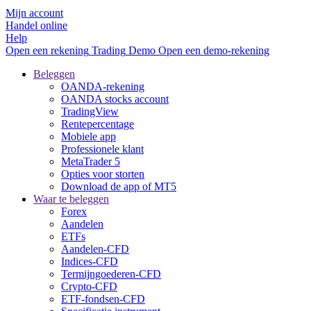
Mijn account
Handel online
Help
Open een rekening
Trading
Demo
Open een demo-rekening
Beleggen
OANDA-rekening
OANDA stocks account
TradingView
Rentepercentage
Mobiele app
Professionele klant
MetaTrader 5
Opties voor storten
Download de app of MT5
Waar te beleggen
Forex
Aandelen
ETFs
Aandelen-CFD
Indices-CFD
Termijngoederen-CFD
Crypto-CFD
ETF-fondsen-CFD