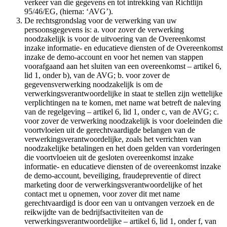
verkeer van die gegevens en tot intrekking van Richtlijn
95/46/EG, (hierna: ‘AVG’).
De rechtsgrondslag voor de verwerking van uw
persoonsgegevens is: a. voor zover de verwerking
noodzakelijk is voor de uitvoering van de Overeenkomst
inzake informatie- en educatieve diensten of de Overeenkomst
inzake de demo-account en voor het nemen van stappen
voorafgaand aan het sluiten van een overeenkomst – artikel 6,
lid 1, onder b), van de AVG; b. voor zover de
gegevensverwerking noodzakelijk is om de
verwerkingsverantwoordelijke in staat te stellen zijn wettelijke
verplichtingen na te komen, met name wat betreft de naleving
van de regelgeving – artikel 6, lid 1, onder c, van de AVG; c.
voor zover de verwerking noodzakelijk is voor doeleinden die
voortvloeien uit de gerechtvaardigde belangen van de
verwerkingsverantwoordelijke, zoals het verrichten van
noodzakelijke betalingen en het doen gelden van vorderingen
die voortvloeien uit de gesloten overeenkomst inzake
informatie- en educatieve diensten of de overeenkomst inzake
de demo-account, beveiliging, fraudepreventie of direct
marketing door de verwerkingsverantwoordelijke of het
contact met u opnemen, voor zover dit met name
gerechtvaardigd is door een van u ontvangen verzoek en de
reikwijdte van de bedrijfsactiviteiten van de
verwerkingsverantwoordelijke – artikel 6, lid 1, onder f, van