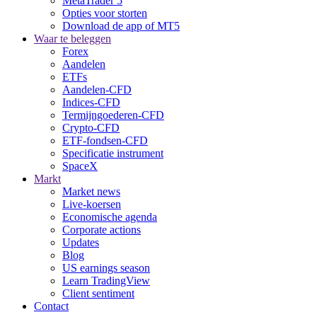
MetaTrader 5
Opties voor storten
Download de app of MT5
Waar te beleggen
Forex
Aandelen
ETFs
Aandelen-CFD
Indices-CFD
Termijngoederen-CFD
Crypto-CFD
ETF-fondsen-CFD
Specificatie instrument
SpaceX
Markt
Market news
Live-koersen
Economische agenda
Corporate actions
Updates
Blog
US earnings season
Learn TradingView
Client sentiment
Contact