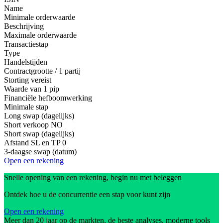
Name
Minimale orderwaarde
Beschrijving
Maximale orderwaarde
Transactiestap
Type
Handelstijden
Contractgrootte / 1 partij
Storting vereist
Waarde van 1 pip
Financiële hefboomwerking
Minimale stap
Long swap (dagelijks)
Short verkoop
NO
Short swap (dagelijks)
Afstand SL en TP
0
3-daagse swap (datum)
Open een rekening
Snelle opening van een rekening, begin nu met beleggen
Ontdek hoe u de concurrentie een stap voor kunt zijn
Open een rekening
Meer dan 20 jaar op de markten, de beste analyses, moderne tools