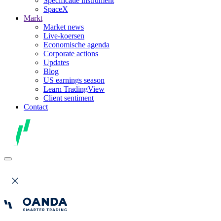
Specificatie instrument
SpaceX
Markt
Market news
Live-koersen
Economische agenda
Corporate actions
Updates
Blog
US earnings season
Learn TradingView
Client sentiment
Contact