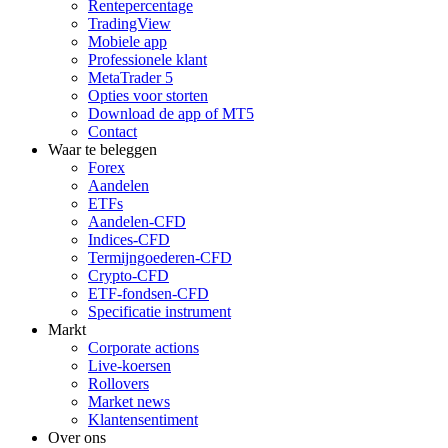
Rentepercentage
TradingView
Mobiele app
Professionele klant
MetaTrader 5
Opties voor storten
Download de app of MT5
Contact
Waar te beleggen
Forex
Aandelen
ETFs
Aandelen-CFD
Indices-CFD
Termijngoederen-CFD
Crypto-CFD
ETF-fondsen-CFD
Specificatie instrument
Markt
Corporate actions
Live-koersen
Rollovers
Market news
Klantensentiment
Over ons