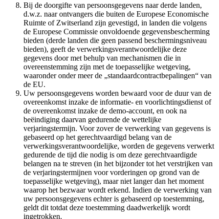
Bij de doorgifte van persoonsgegevens naar derde landen,
d.w.z. naar ontvangers die buiten de Europese Economische
Ruimte of Zwitserland zijn gevestigd, in landen die volgens
de Europese Commissie onvoldoende gegevensbescherming
bieden (derde landen die geen passend beschermingsniveau
bieden), geeft de verwerkingsverantwoordelijke deze
gegevens door met behulp van mechanismen die in
overeenstemming zijn met de toepasselijke wetgeving,
waaronder onder meer de „standaardcontractbepalingen“ van
de EU.
Uw persoonsgegevens worden bewaard voor de duur van de
overeenkomst inzake de informatie- en voorlichtingsdienst of
de overeenkomst inzake de demo-account, en ook na
beëindiging daarvan gedurende de wettelijke
verjaringstermijn. Voor zover de verwerking van gegevens is
gebaseerd op het gerechtvaardigd belang van de
verwerkingsverantwoordelijke, worden de gegevens verwerkt
gedurende de tijd die nodig is om deze gerechtvaardigde
belangen na te streven (in het bijzonder tot het verstrijken van
de verjaringstermijnen voor vorderingen op grond van de
toepasselijke wetgeving), maar niet langer dan het moment
waarop het bezwaar wordt erkend. Indien de verwerking van
uw persoonsgegevens echter is gebaseerd op toestemming,
geldt dit totdat deze toestemming daadwerkelijk wordt
ingetrokken.