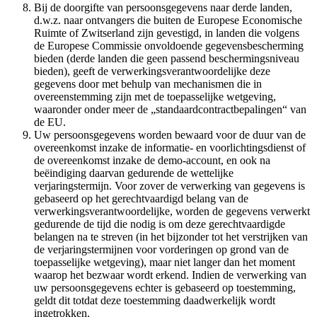
Bij de doorgifte van persoonsgegevens naar derde landen,
d.w.z. naar ontvangers die buiten de Europese Economische
Ruimte of Zwitserland zijn gevestigd, in landen die volgens
de Europese Commissie onvoldoende gegevensbescherming
bieden (derde landen die geen passend beschermingsniveau
bieden), geeft de verwerkingsverantwoordelijke deze
gegevens door met behulp van mechanismen die in
overeenstemming zijn met de toepasselijke wetgeving,
waaronder onder meer de „standaardcontractbepalingen“ van
de EU.
Uw persoonsgegevens worden bewaard voor de duur van de
overeenkomst inzake de informatie- en voorlichtingsdienst of
de overeenkomst inzake de demo-account, en ook na
beëindiging daarvan gedurende de wettelijke
verjaringstermijn. Voor zover de verwerking van gegevens is
gebaseerd op het gerechtvaardigd belang van de
verwerkingsverantwoordelijke, worden de gegevens verwerkt
gedurende de tijd die nodig is om deze gerechtvaardigde
belangen na te streven (in het bijzonder tot het verstrijken van
de verjaringstermijnen voor vorderingen op grond van de
toepasselijke wetgeving), maar niet langer dan het moment
waarop het bezwaar wordt erkend. Indien de verwerking van
uw persoonsgegevens echter is gebaseerd op toestemming,
geldt dit totdat deze toestemming daadwerkelijk wordt
ingetrokken.