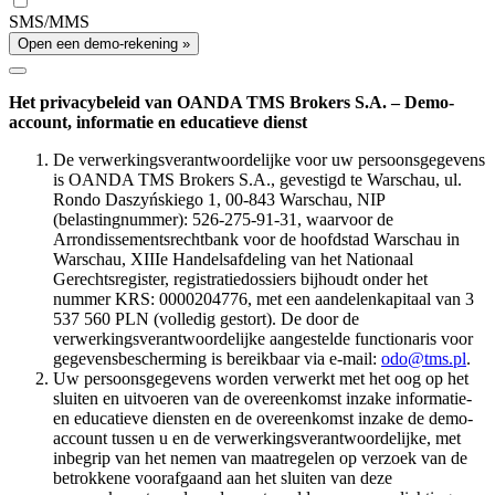
SMS/MMS
Open een demo-rekening »
Het privacybeleid van OANDA TMS Brokers S.A. – Demo-
account, informatie en educatieve dienst
De verwerkingsverantwoordelijke voor uw persoonsgegevens
is OANDA TMS Brokers S.A., gevestigd te Warschau, ul.
Rondo Daszyńskiego 1, 00-843 Warschau, NIP
(belastingnummer): 526-275-91-31, waarvoor de
Arrondissementsrechtbank voor de hoofdstad Warschau in
Warschau, XIIIe Handelsafdeling van het Nationaal
Gerechtsregister, registratiedossiers bijhoudt onder het
nummer KRS: 0000204776, met een aandelenkapitaal van 3
537 560 PLN (volledig gestort). De door de
verwerkingsverantwoordelijke aangestelde functionaris voor
gegevensbescherming is bereikbaar via e-mail:
odo@tms.pl
.
Uw persoonsgegevens worden verwerkt met het oog op het
sluiten en uitvoeren van de overeenkomst inzake informatie-
en educatieve diensten en de overeenkomst inzake de demo-
account tussen u en de verwerkingsverantwoordelijke, met
inbegrip van het nemen van maatregelen op verzoek van de
betrokkene voorafgaand aan het sluiten van deze