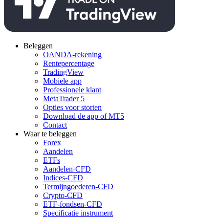
Beleggen
OANDA-rekening
Rentepercentage
TradingView
Mobiele app
Professionele klant
MetaTrader 5
Opties voor storten
Download de app of MT5
Contact
Waar te beleggen
Forex
Aandelen
ETFs
Aandelen-CFD
Indices-CFD
Termijngoederen-CFD
Crypto-CFD
ETF-fondsen-CFD
Specificatie instrument