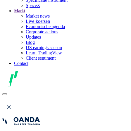
Specificatie instrument
SpaceX
Markt
Market news
Live-koersen
Economische agenda
Corporate actions
Updates
Blog
US earnings season
Learn TradingView
Client sentiment
Contact