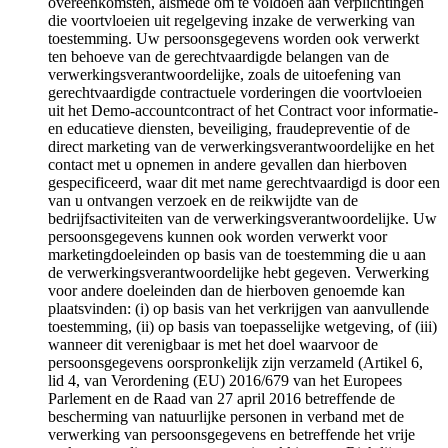
overeenkomsten, alsmede om te voldoen aan verplichtingen
die voortvloeien uit regelgeving inzake de verwerking van
toestemming. Uw persoonsgegevens worden ook verwerkt
ten behoeve van de gerechtvaardigde belangen van de
verwerkingsverantwoordelijke, zoals de uitoefening van
gerechtvaardigde contractuele vorderingen die voortvloeien
uit het Demo-accountcontract of het Contract voor informatie-
en educatieve diensten, beveiliging, fraudepreventie of de
direct marketing van de verwerkingsverantwoordelijke en het
contact met u opnemen in andere gevallen dan hierboven
gespecificeerd, waar dit met name gerechtvaardigd is door een
van u ontvangen verzoek en de reikwijdte van de
bedrijfsactiviteiten van de verwerkingsverantwoordelijke. Uw
persoonsgegevens kunnen ook worden verwerkt voor
marketingdoeleinden op basis van de toestemming die u aan
de verwerkingsverantwoordelijke hebt gegeven. Verwerking
voor andere doeleinden dan de hierboven genoemde kan
plaatsvinden: (i) op basis van het verkrijgen van aanvullende
toestemming, (ii) op basis van toepasselijke wetgeving, of (iii)
wanneer dit verenigbaar is met het doel waarvoor de
persoonsgegevens oorspronkelijk zijn verzameld (Artikel 6,
lid 4, van Verordening (EU) 2016/679 van het Europees
Parlement en de Raad van 27 april 2016 betreffende de
bescherming van natuurlijke personen in verband met de
verwerking van persoonsgegevens en betreffende het vrije