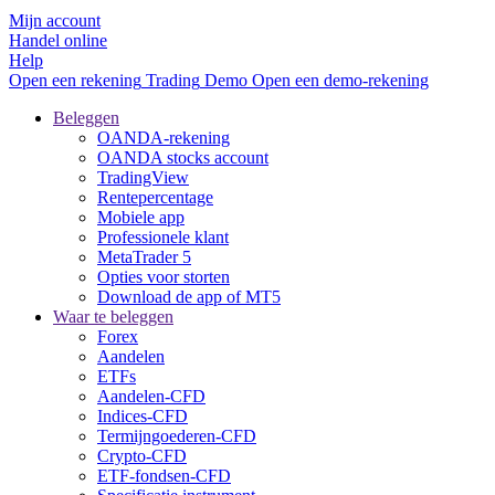
Mijn account
Handel online
Help
Open een rekening
Trading
Demo
Open een demo-rekening
Beleggen
OANDA-rekening
OANDA stocks account
TradingView
Rentepercentage
Mobiele app
Professionele klant
MetaTrader 5
Opties voor storten
Download de app of MT5
Waar te beleggen
Forex
Aandelen
ETFs
Aandelen-CFD
Indices-CFD
Termijngoederen-CFD
Crypto-CFD
ETF-fondsen-CFD