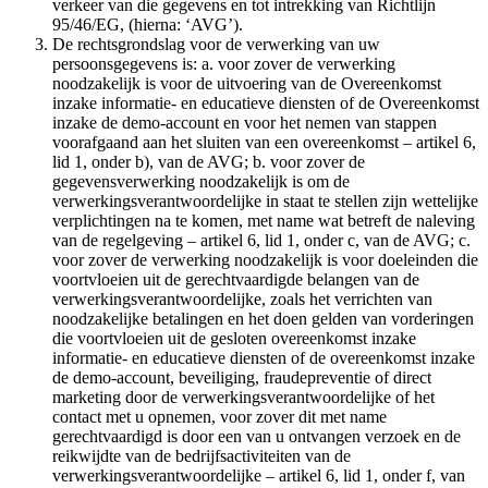
verkeer van die gegevens en tot intrekking van Richtlijn
95/46/EG, (hierna: ‘AVG’).
De rechtsgrondslag voor de verwerking van uw
persoonsgegevens is: a. voor zover de verwerking
noodzakelijk is voor de uitvoering van de Overeenkomst
inzake informatie- en educatieve diensten of de Overeenkomst
inzake de demo-account en voor het nemen van stappen
voorafgaand aan het sluiten van een overeenkomst – artikel 6,
lid 1, onder b), van de AVG; b. voor zover de
gegevensverwerking noodzakelijk is om de
verwerkingsverantwoordelijke in staat te stellen zijn wettelijke
verplichtingen na te komen, met name wat betreft de naleving
van de regelgeving – artikel 6, lid 1, onder c, van de AVG; c.
voor zover de verwerking noodzakelijk is voor doeleinden die
voortvloeien uit de gerechtvaardigde belangen van de
verwerkingsverantwoordelijke, zoals het verrichten van
noodzakelijke betalingen en het doen gelden van vorderingen
die voortvloeien uit de gesloten overeenkomst inzake
informatie- en educatieve diensten of de overeenkomst inzake
de demo-account, beveiliging, fraudepreventie of direct
marketing door de verwerkingsverantwoordelijke of het
contact met u opnemen, voor zover dit met name
gerechtvaardigd is door een van u ontvangen verzoek en de
reikwijdte van de bedrijfsactiviteiten van de
verwerkingsverantwoordelijke – artikel 6, lid 1, onder f, van