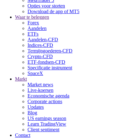
MetaTrader 5
Opties voor storten
Download de app of MT5
Waar te beleggen
Forex
Aandelen
ETFs
Aandelen-CFD
Indices-CFD
Termijngoederen-CFD
Crypto-CFD
ETF-fondsen-CFD
Specificatie instrument
SpaceX
Markt
Market news
Live-koersen
Economische agenda
Corporate actions
Updates
Blog
US earnings season
Learn TradingView
Client sentiment
Contact