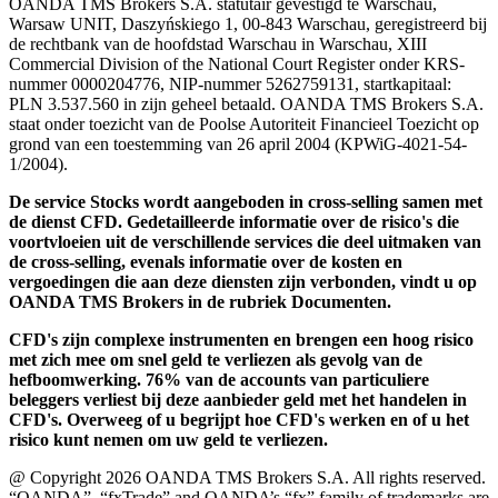
OANDA TMS Brokers S.A. statutair gevestigd te Warschau,
Warsaw UNIT, Daszyńskiego 1, 00-843 Warschau, geregistreerd bij
de rechtbank van de hoofdstad Warschau in Warschau, XIII
Commercial Division of the National Court Register onder KRS-
nummer 0000204776, NIP-nummer 5262759131, startkapitaal:
PLN 3.537.560 in zijn geheel betaald. OANDA TMS Brokers S.A.
staat onder toezicht van de Poolse Autoriteit Financieel Toezicht op
grond van een toestemming van 26 april 2004 (KPWiG-4021-54-
1/2004).
De service Stocks wordt aangeboden in cross-selling samen met
de dienst CFD. Gedetailleerde informatie over de risico's die
voortvloeien uit de verschillende services die deel uitmaken van
de cross-selling, evenals informatie over de kosten en
vergoedingen die aan deze diensten zijn verbonden, vindt u op
OANDA TMS Brokers in de rubriek Documenten.
CFD's zijn complexe instrumenten en brengen een hoog risico
met zich mee om snel geld te verliezen als gevolg van de
hefboomwerking. 76% van de accounts van particuliere
beleggers verliest bij deze aanbieder geld met het handelen in
CFD's. Overweeg of u begrijpt hoe CFD's werken en of u het
risico kunt nemen om uw geld te verliezen.
@ Copyright 2026 OANDA TMS Brokers S.A. All rights reserved.
“OANDA”, “fxTrade” and OANDA’s “fx” family of trademarks are