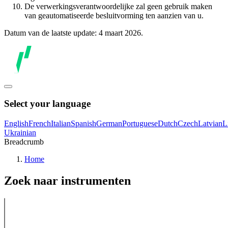
De verwerkingsverantwoordelijke zal geen gebruik maken
van geautomatiseerde besluitvorming ten aanzien van u.
Datum van de laatste update: 4 maart 2026.
Select your language
English
French
Italian
Spanish
German
Portuguese
Dutch
Czech
Latvian
L
Ukrainian
Breadcrumb
Home
Zoek naar instrumenten