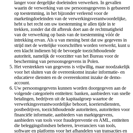
langer voor dergelijke doeleinden verwerken. In gevallen
waarin de verwerking van uw persoonsgegevens is gebaseerd
op toestemming, in het bijzonder verleend voor de
marketingdoeleinden van de verwerkingsverantwoordelijke,
hebt u het recht om uw toestemming te allen tijde in te
trekken, zonder dat dit afbreuk doet aan de rechtmatigheid
van de verwerking op basis van de toestemming vóór de
intrekking ervan. Als u van mening bent dat uw gegevens in
strijd met de wettelijke voorschriften worden verwerkt, kunt u
een klacht indienen bij de bevoegde toezichthoudende
autoriteit, namelijk de voorzitter van het Bureau voor de
bescherming van persoonsgegevens in Polen.
Het verstrekken van gegevens is vrijwillig, maar noodzakelijk
voor het sluiten van de overeenkomst inzake informatie- en
educatieve diensten en de overeenkomst inzake de demo-
account.
Uw persoonsgegevens kunnen worden doorgegeven aan de
volgende categorieën entiteiten: banken, aanbieders van snelle
betalingen, bedrijven uit de kapitaalgroep waartoe de
verwerkingsverantwoordelijke behoort, koeriersdiensten,
postbedrijven, toezichthoudende autoriteiten, autoriteiten voor
financiële informatie, aanbieders van marktgegevens,
aanbieders van tools voor fraudepreventie en AML, entiteiten
die beleggingsfondsen beheren, leveranciers van tools,
software en platforms voor het afhandelen van transacties en