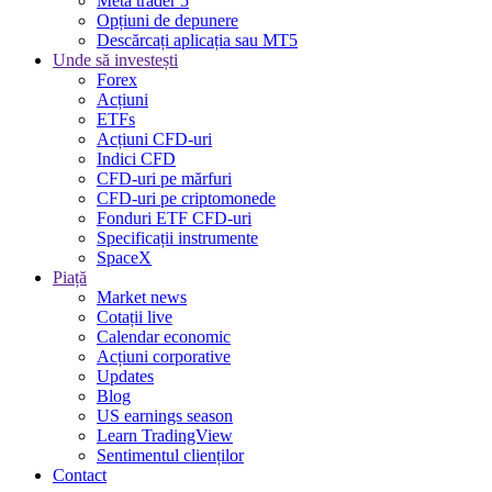
Meta trader 5
Opțiuni de depunere
Descărcați aplicația sau MT5
Unde să investești
Forex
Acțiuni
ETFs
Acțiuni CFD-uri
Indici CFD
CFD-uri pe mărfuri
CFD-uri pe criptomonede
Fonduri ETF CFD-uri
Specificații instrumente
SpaceX
Piață
Market news
Cotații live
Calendar economic
Acțiuni corporative
Updates
Blog
US earnings season
Learn TradingView
Sentimentul clienților
Contact