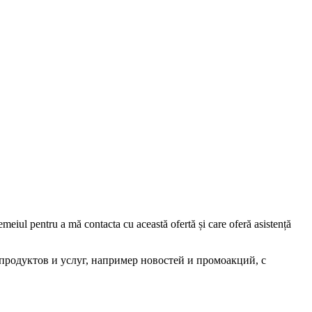
iul pentru a mă contacta cu această ofertă și care oferă asistență
родуктов и услуг, например новостей и промоакций, с