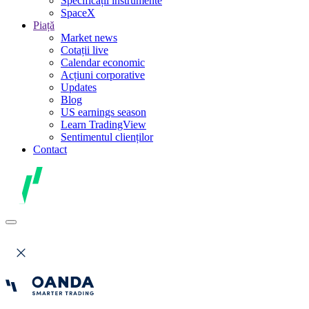
Specificații instrumente
SpaceX
Piață
Market news
Cotații live
Calendar economic
Acțiuni corporative
Updates
Blog
US earnings season
Learn TradingView
Sentimentul clienților
Contact