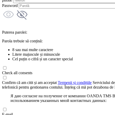
phone
Password
Puterea parolei:
Parola trebuie să conțină:
8 sau mai multe caractere
Litere majuscule și minuscule
Cel puțin o cifră și un caracter special
Check all consents
Confirm că am citit și am acceptat
Termenii și condițiile
Serviciului de
telefonică pentru gestionarea contului. Înțeleg că mă pot dezabona de l
Я даю согласие на получение от компании OANDA TMS Bro
использованием указанных мной контактных данных:
E-mail