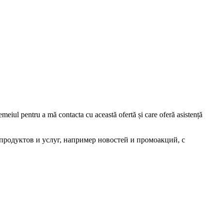
iul pentru a mă contacta cu această ofertă și care oferă asistență
родуктов и услуг, например новостей и промоакций, с