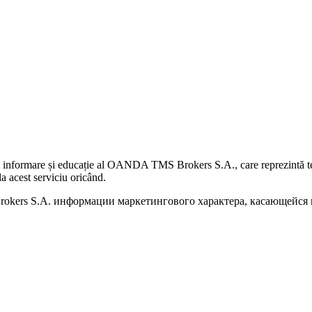
 informare și educație al OANDA TMS Brokers S.A., care reprezintă teme
a acest serviciu oricând.
kers S.A. информации маркетингового характера, касающейся п