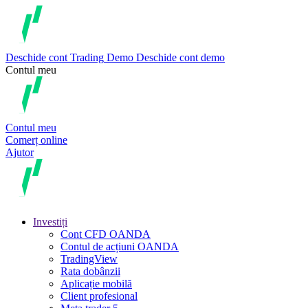
Deschide cont
Trading
Demo
Deschide cont demo
Contul meu
Contul meu
Comerț online
Ajutor
Investiți
Cont CFD OANDA
Contul de acțiuni OANDA
TradingView
Rata dobânzii
Aplicație mobilă
Client profesional