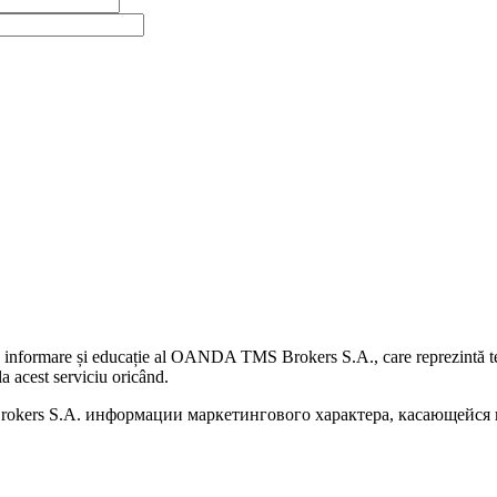
 informare și educație al OANDA TMS Brokers S.A., care reprezintă teme
a acest serviciu oricând.
kers S.A. информации маркетингового характера, касающейся п