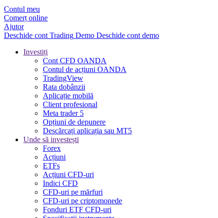
Contul meu
Comerț online
Ajutor
Deschide cont
Trading
Demo
Deschide cont demo
Investiți
Cont CFD OANDA
Contul de acțiuni OANDA
TradingView
Rata dobânzii
Aplicație mobilă
Client profesional
Meta trader 5
Opțiuni de depunere
Descărcați aplicația sau MT5
Unde să investești
Forex
Acțiuni
ETFs
Acțiuni CFD-uri
Indici CFD
CFD-uri pe mărfuri
CFD-uri pe criptomonede
Fonduri ETF CFD-uri