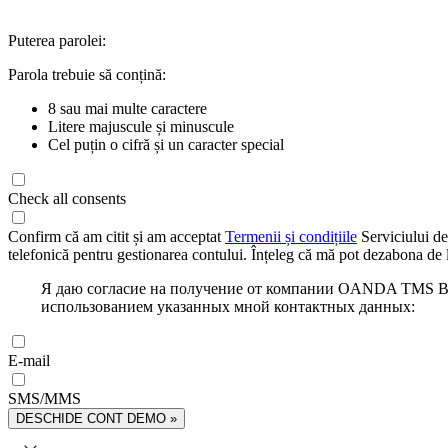
Puterea parolei:
Parola trebuie să conțină:
8 sau mai multe caractere
Litere majuscule și minuscule
Cel puțin o cifră și un caracter special
Check all consents
Confirm că am citit și am acceptat
Termenii și condițiile
Serviciului de
telefonică pentru gestionarea contului. Înțeleg că mă pot dezabona de l
Я даю согласие на получение от компании OANDA TMS Bro
использованием указанных мной контактных данных:
E-mail
SMS/MMS
DESCHIDE CONT DEMO »