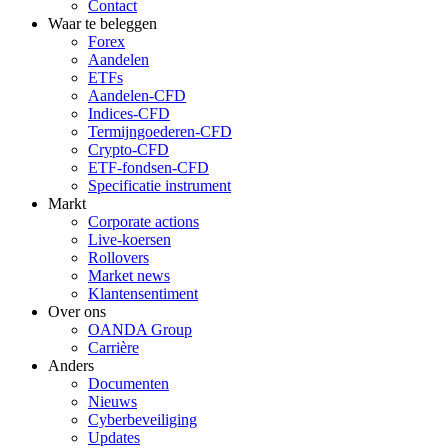
Contact
Waar te beleggen
Forex
Aandelen
ETFs
Aandelen-CFD
Indices-CFD
Termijngoederen-CFD
Crypto-CFD
ETF-fondsen-CFD
Specificatie instrument
Markt
Corporate actions
Live-koersen
Rollovers
Market news
Klantensentiment
Over ons
OANDA Group
Carrière
Anders
Documenten
Nieuws
Cyberbeveiliging
Updates