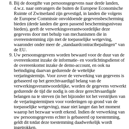
Bij de doorgifte van persoonsgegevens naar derde landen,
d.w.z. naar ontvangers die buiten de Europese Economische
Ruimte of Zwitserland zijn gevestigd, in landen die volgens
de Europese Commissie onvoldoende gegevensbescherming
bieden (derde landen die geen passend beschermingsniveau
bieden), geeft de verwerkingsverantwoordelijke deze
gegevens door met behulp van mechanismen die in
overeenstemming zijn met de toepasselijke wetgeving,
waaronder onder meer de „standaardcontractbepalingen“ van
de EU.
Uw persoonsgegevens worden bewaard voor de duur van de
overeenkomst inzake de informatie- en voorlichtingsdienst of
de overeenkomst inzake de demo-account, en ook na
beëindiging daarvan gedurende de wettelijke
verjaringstermijn. Voor zover de verwerking van gegevens is
gebaseerd op het gerechtvaardigd belang van de
verwerkingsverantwoordelijke, worden de gegevens verwerkt
gedurende de tijd die nodig is om deze gerechtvaardigde
belangen na te streven (in het bijzonder tot het verstrijken van
de verjaringstermijnen voor vorderingen op grond van de
toepasselijke wetgeving), maar niet langer dan het moment
waarop het bezwaar wordt erkend. Indien de verwerking van
uw persoonsgegevens echter is gebaseerd op toestemming,
geldt dit totdat deze toestemming daadwerkelijk wordt
ingetrokken.