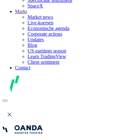
Specificatie instrument
SpaceX
Markt
Market news
Live-koersen
Economische agenda
Corporate actions
Updates
Blog
US earnings season
Learn TradingView
Client sentiment
Contact