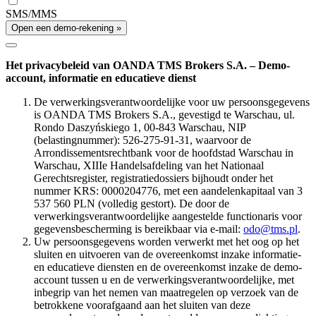
SMS/MMS
Open een demo-rekening »
Het privacybeleid van OANDA TMS Brokers S.A. – Demo-
account, informatie en educatieve dienst
De verwerkingsverantwoordelijke voor uw persoonsgegevens
is OANDA TMS Brokers S.A., gevestigd te Warschau, ul.
Rondo Daszyńskiego 1, 00-843 Warschau, NIP
(belastingnummer): 526-275-91-31, waarvoor de
Arrondissementsrechtbank voor de hoofdstad Warschau in
Warschau, XIIIe Handelsafdeling van het Nationaal
Gerechtsregister, registratiedossiers bijhoudt onder het
nummer KRS: 0000204776, met een aandelenkapitaal van 3
537 560 PLN (volledig gestort). De door de
verwerkingsverantwoordelijke aangestelde functionaris voor
gegevensbescherming is bereikbaar via e-mail:
odo@tms.pl
.
Uw persoonsgegevens worden verwerkt met het oog op het
sluiten en uitvoeren van de overeenkomst inzake informatie-
en educatieve diensten en de overeenkomst inzake de demo-
account tussen u en de verwerkingsverantwoordelijke, met
inbegrip van het nemen van maatregelen op verzoek van de
betrokkene voorafgaand aan het sluiten van deze