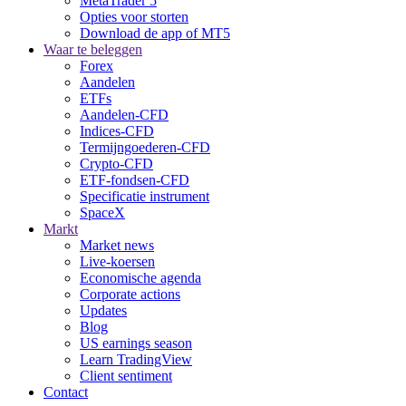
MetaTrader 5
Opties voor storten
Download de app of MT5
Waar te beleggen
Forex
Aandelen
ETFs
Aandelen-CFD
Indices-CFD
Termijngoederen-CFD
Crypto-CFD
ETF-fondsen-CFD
Specificatie instrument
SpaceX
Markt
Market news
Live-koersen
Economische agenda
Corporate actions
Updates
Blog
US earnings season
Learn TradingView
Client sentiment
Contact