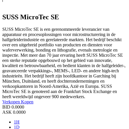
SUSS MicroTec SE
SUSS MicroTec SE is een gerenommeerde leverancier van
apparatuur en procesoplossingen voor microstructurering in de
halfgeleiderindustrie en gerelateerde markten. Het bedrijf beschikt
over een uitgebreid portfolio van producten en diensten voor
waferverwerking, bonding en lithografie, evenals metrologie en
inspectie. Met meer dan 70 jaar ervaring heeft SUSS MicroTec SE
een sterke reputatie opgebouwd op het gebied van innovatie,
kwaliteit en betrouwbaarheid, en bedient klanten in de halfgeleider-,
geavanceerde verpakkings-, MEMS-, LED- en andere high-tech
industrieën. Het bedrijf heeft zijn hoofdkantoor in Garching bij
München, Duitsland, en heeft dochterondernemingen en
verkoopkantoren in Noord-Amerika, Azië en Europa. SUSS
MicroTec SE is genoteerd aan de Frankfurt Stock Exchange en
heeft wereldwijd ongeveer 900 medewerkers.
Verkopen
Kopen
BID
0.0000
ASK
0.0000
1H
1D