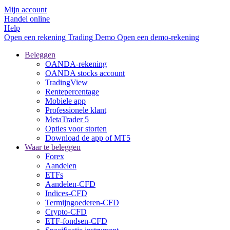
Mijn account
Handel online
Help
Open een rekening
Trading
Demo
Open een demo-rekening
Beleggen
OANDA-rekening
OANDA stocks account
TradingView
Rentepercentage
Mobiele app
Professionele klant
MetaTrader 5
Opties voor storten
Download de app of MT5
Waar te beleggen
Forex
Aandelen
ETFs
Aandelen-CFD
Indices-CFD
Termijngoederen-CFD
Crypto-CFD
ETF-fondsen-CFD