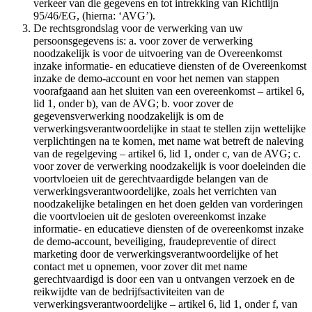
verkeer van die gegevens en tot intrekking van Richtlijn
95/46/EG, (hierna: ‘AVG’).
De rechtsgrondslag voor de verwerking van uw
persoonsgegevens is: a. voor zover de verwerking
noodzakelijk is voor de uitvoering van de Overeenkomst
inzake informatie- en educatieve diensten of de Overeenkomst
inzake de demo-account en voor het nemen van stappen
voorafgaand aan het sluiten van een overeenkomst – artikel 6,
lid 1, onder b), van de AVG; b. voor zover de
gegevensverwerking noodzakelijk is om de
verwerkingsverantwoordelijke in staat te stellen zijn wettelijke
verplichtingen na te komen, met name wat betreft de naleving
van de regelgeving – artikel 6, lid 1, onder c, van de AVG; c.
voor zover de verwerking noodzakelijk is voor doeleinden die
voortvloeien uit de gerechtvaardigde belangen van de
verwerkingsverantwoordelijke, zoals het verrichten van
noodzakelijke betalingen en het doen gelden van vorderingen
die voortvloeien uit de gesloten overeenkomst inzake
informatie- en educatieve diensten of de overeenkomst inzake
de demo-account, beveiliging, fraudepreventie of direct
marketing door de verwerkingsverantwoordelijke of het
contact met u opnemen, voor zover dit met name
gerechtvaardigd is door een van u ontvangen verzoek en de
reikwijdte van de bedrijfsactiviteiten van de
verwerkingsverantwoordelijke – artikel 6, lid 1, onder f, van