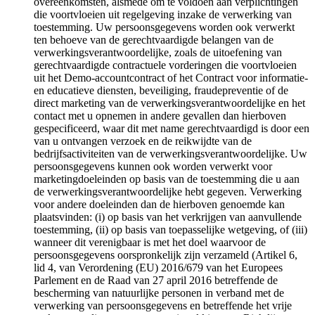
overeenkomsten, alsmede om te voldoen aan verplichtingen
die voortvloeien uit regelgeving inzake de verwerking van
toestemming. Uw persoonsgegevens worden ook verwerkt
ten behoeve van de gerechtvaardigde belangen van de
verwerkingsverantwoordelijke, zoals de uitoefening van
gerechtvaardigde contractuele vorderingen die voortvloeien
uit het Demo-accountcontract of het Contract voor informatie-
en educatieve diensten, beveiliging, fraudepreventie of de
direct marketing van de verwerkingsverantwoordelijke en het
contact met u opnemen in andere gevallen dan hierboven
gespecificeerd, waar dit met name gerechtvaardigd is door een
van u ontvangen verzoek en de reikwijdte van de
bedrijfsactiviteiten van de verwerkingsverantwoordelijke. Uw
persoonsgegevens kunnen ook worden verwerkt voor
marketingdoeleinden op basis van de toestemming die u aan
de verwerkingsverantwoordelijke hebt gegeven. Verwerking
voor andere doeleinden dan de hierboven genoemde kan
plaatsvinden: (i) op basis van het verkrijgen van aanvullende
toestemming, (ii) op basis van toepasselijke wetgeving, of (iii)
wanneer dit verenigbaar is met het doel waarvoor de
persoonsgegevens oorspronkelijk zijn verzameld (Artikel 6,
lid 4, van Verordening (EU) 2016/679 van het Europees
Parlement en de Raad van 27 april 2016 betreffende de
bescherming van natuurlijke personen in verband met de
verwerking van persoonsgegevens en betreffende het vrije