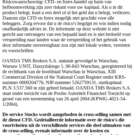
Risicowaarschuwing: CFD- en forex-handel op basis van
hefboomwerking zijn zeer riskant voor uw kapitaal. Als u in dit
product belegt, kunt u een deel of al het geld dat u belegt, verliezen.
Daarom zijn CFD en forex mogelijk niet geschikt voor alle
beleggers. Zorg ervoor dat u de risico's begrijpt en win indien nodig
onafhankelijk advies in. De informatie op deze website is niet
gericht aan ontvangers van een bepaald land en is niet bedoeld voor
verspreiding naar landen waar de verspreiding of het gebruik van
deze informatie onverenigbaar zou zijn met lokale wetten, vereisten
en voorschriften.
OANDA TMS Brokers S.A. statutair gevestigd te Warschau,
Warsaw UNIT, Daszyńskiego 1, 00-843 Warschau, geregistreerd bij
de rechtbank van de hoofdstad Warschau in Warschau, XIII
Commercial Division of the National Court Register onder KRS-
nummer 0000204776, NIP-nummer 5262759131, startkapitaal:
PLN 3.537.560 in zijn geheel betaald. OANDA TMS Brokers S.A.
staat onder toezicht van de Poolse Autoriteit Financieel Toezicht op
grond van een toestemming van 26 april 2004 (KPWiG-4021-54-
1/2004).
De service Stocks wordt aangeboden in cross-selling samen met
de dienst CFD. Gedetailleerde informatie over de risico's die
voortvloeien uit de verschillende services die deel uitmaken van
de cross-selling, evenals informatie over de kosten en