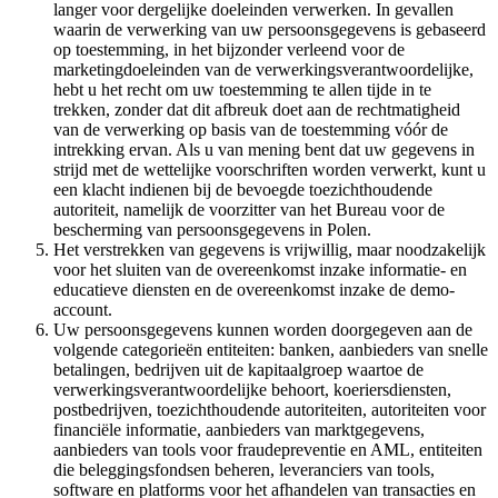
langer voor dergelijke doeleinden verwerken. In gevallen
waarin de verwerking van uw persoonsgegevens is gebaseerd
op toestemming, in het bijzonder verleend voor de
marketingdoeleinden van de verwerkingsverantwoordelijke,
hebt u het recht om uw toestemming te allen tijde in te
trekken, zonder dat dit afbreuk doet aan de rechtmatigheid
van de verwerking op basis van de toestemming vóór de
intrekking ervan. Als u van mening bent dat uw gegevens in
strijd met de wettelijke voorschriften worden verwerkt, kunt u
een klacht indienen bij de bevoegde toezichthoudende
autoriteit, namelijk de voorzitter van het Bureau voor de
bescherming van persoonsgegevens in Polen.
Het verstrekken van gegevens is vrijwillig, maar noodzakelijk
voor het sluiten van de overeenkomst inzake informatie- en
educatieve diensten en de overeenkomst inzake de demo-
account.
Uw persoonsgegevens kunnen worden doorgegeven aan de
volgende categorieën entiteiten: banken, aanbieders van snelle
betalingen, bedrijven uit de kapitaalgroep waartoe de
verwerkingsverantwoordelijke behoort, koeriersdiensten,
postbedrijven, toezichthoudende autoriteiten, autoriteiten voor
financiële informatie, aanbieders van marktgegevens,
aanbieders van tools voor fraudepreventie en AML, entiteiten
die beleggingsfondsen beheren, leveranciers van tools,
software en platforms voor het afhandelen van transacties en