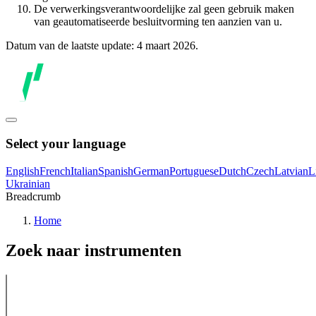
De verwerkingsverantwoordelijke zal geen gebruik maken
van geautomatiseerde besluitvorming ten aanzien van u.
Datum van de laatste update: 4 maart 2026.
Select your language
English
French
Italian
Spanish
German
Portuguese
Dutch
Czech
Latvian
L
Ukrainian
Breadcrumb
Home
Zoek naar instrumenten