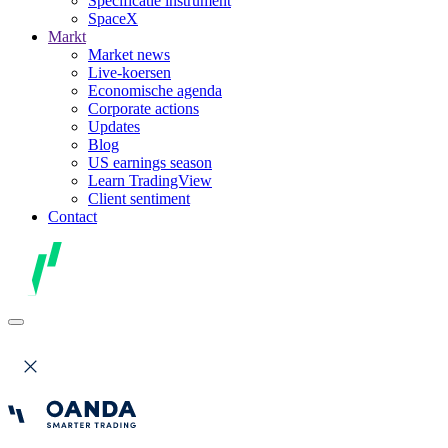
Specificatie instrument
SpaceX
Markt
Market news
Live-koersen
Economische agenda
Corporate actions
Updates
Blog
US earnings season
Learn TradingView
Client sentiment
Contact