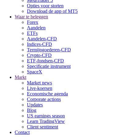
MetaTrader 5
Opties voor storten
Download de app of MT5
Waar te beleggen
Forex
Aandelen
ETFs
Aandelen-CFD
Indices-CFD
Termijngoederen-CFD
Crypto-CFD
ETF-fondsen-CFD
Specificatie instrument
SpaceX
Markt
Market news
Live-koersen
Economische agenda
Corporate actions
Updates
Blog
US earnings season
Learn TradingView
Client sentiment
Contact