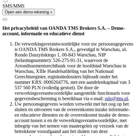
SMS/MMS
Open een demo-rekening »
Het privacybeleid van OANDA TMS Brokers S.A. – Demo-
account, informatie en educatieve dienst
De verwerkingsverantwoordelijke voor uw persoonsgegevens
is OANDA TMS Brokers S.A., gevestigd te Warschau, ul.
Rondo Daszyńskiego 1, 00-843 Warschau, NIP
(belastingnummer): 526-275-91-31, waarvoor de
Arrondissementsrechtbank voor de hoofdstad Warschau in
Warschau, XIIIe Handelsafdeling van het Nationaal
Gerechtsregister, registratiedossiers bijhoudt onder het
nummer KRS: 0000204776, met een aandelenkapitaal van 3
537 560 PLN (volledig gestort). De door de
verwerkingsverantwoordelijke aangestelde functionaris voor
gegevensbescherming is bereikbaar via e-mail:
odo@tms.pl
.
Uw persoonsgegevens worden verwerkt met het oog op het
sluiten en uitvoeren van de overeenkomst inzake informatie-
en educatieve diensten en de overeenkomst inzake de demo-
account tussen u en de verwerkingsverantwoordelijke, met
inbegrip van het nemen van maatregelen op verzoek van de
betrokkene voorafgaand aan het sluiten van deze