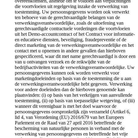
overeenkomsten, alsmede om te voldoen aan verplichtingen
die voortvloeien uit regelgeving inzake de verwerking van
toestemming. Uw persoonsgegevens worden ook verwerkt
ten behoeve van de gerechtvaardigde belangen van de
verwerkingsverantwoordelijke, zoals de uitoefening van
gerechtvaardigde contractuele vorderingen die voortvloeien
uit het Demo-accountcontract of het Contract voor informatie-
en educatieve diensten, beveiliging, fraudepreventie of de
direct marketing van de verwerkingsverantwoordelijke en het
contact met u opnemen in andere gevallen dan hierboven
gespecificeerd, waar dit met name gerechtvaardigd is door een
van u ontvangen verzoek en de reikwijdte van de
bedrijfsactiviteiten van de verwerkingsverantwoordelijke. Uw
persoonsgegevens kunnen ook worden verwerkt voor
marketingdoeleinden op basis van de toestemming die u aan
de verwerkingsverantwoordelijke hebt gegeven. Verwerking
voor andere doeleinden dan de hierboven genoemde kan
plaatsvinden: (i) op basis van het verkrijgen van aanvullende
toestemming, (ii) op basis van toepasselijke wetgeving, of (iii)
wanneer dit verenigbaar is met het doel waarvoor de
persoonsgegevens oorspronkelijk zijn verzameld (Artikel 6,
lid 4, van Verordening (EU) 2016/679 van het Europees
Parlement en de Raad van 27 april 2016 betreffende de
bescherming van natuurlijke personen in verband met de
verwerking van persoonsgegevens en betreffende het vrije