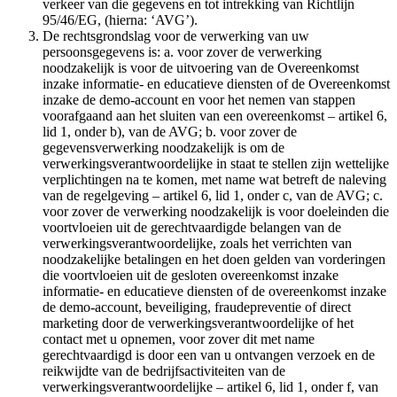
verkeer van die gegevens en tot intrekking van Richtlijn
95/46/EG, (hierna: ‘AVG’).
De rechtsgrondslag voor de verwerking van uw
persoonsgegevens is: a. voor zover de verwerking
noodzakelijk is voor de uitvoering van de Overeenkomst
inzake informatie- en educatieve diensten of de Overeenkomst
inzake de demo-account en voor het nemen van stappen
voorafgaand aan het sluiten van een overeenkomst – artikel 6,
lid 1, onder b), van de AVG; b. voor zover de
gegevensverwerking noodzakelijk is om de
verwerkingsverantwoordelijke in staat te stellen zijn wettelijke
verplichtingen na te komen, met name wat betreft de naleving
van de regelgeving – artikel 6, lid 1, onder c, van de AVG; c.
voor zover de verwerking noodzakelijk is voor doeleinden die
voortvloeien uit de gerechtvaardigde belangen van de
verwerkingsverantwoordelijke, zoals het verrichten van
noodzakelijke betalingen en het doen gelden van vorderingen
die voortvloeien uit de gesloten overeenkomst inzake
informatie- en educatieve diensten of de overeenkomst inzake
de demo-account, beveiliging, fraudepreventie of direct
marketing door de verwerkingsverantwoordelijke of het
contact met u opnemen, voor zover dit met name
gerechtvaardigd is door een van u ontvangen verzoek en de
reikwijdte van de bedrijfsactiviteiten van de
verwerkingsverantwoordelijke – artikel 6, lid 1, onder f, van