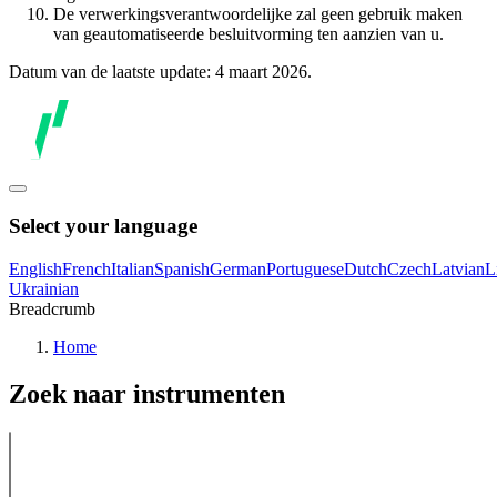
De verwerkingsverantwoordelijke zal geen gebruik maken
van geautomatiseerde besluitvorming ten aanzien van u.
Datum van de laatste update: 4 maart 2026.
Select your language
English
French
Italian
Spanish
German
Portuguese
Dutch
Czech
Latvian
L
Ukrainian
Breadcrumb
Home
Zoek naar instrumenten