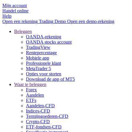
Mijn account
Handel online
Help
Open een rekening
Trading
Demo
Open een demo-rekening
Beleggen
OANDA-rekening
OANDA stocks account
TradingView
Rentepercentage
Mobiele app
Professionele klant
MetaTrader 5
Opties voor storten
Download de app of MT5
Waar te beleggen
Forex
Aandelen
ETFs
Aandelen-CFD
Indices-CFD
Termijngoederen-CFD
Crypto-CFD
ETF-fondsen-CFD