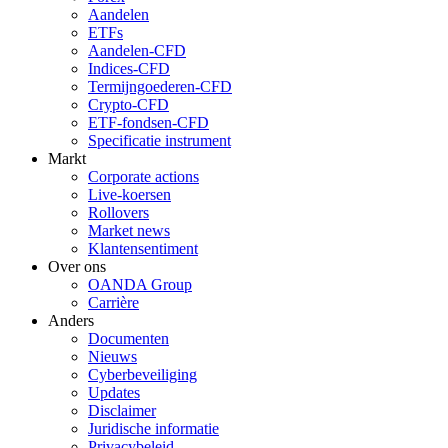
Aandelen
ETFs
Aandelen-CFD
Indices-CFD
Termijngoederen-CFD
Crypto-CFD
ETF-fondsen-CFD
Specificatie instrument
Markt
Corporate actions
Live-koersen
Rollovers
Market news
Klantensentiment
Over ons
OANDA Group
Carrière
Anders
Documenten
Nieuws
Cyberbeveiliging
Updates
Disclaimer
Juridische informatie
Privacybeleid