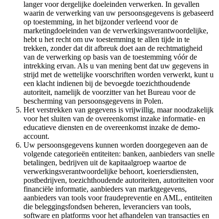
langer voor dergelijke doeleinden verwerken. In gevallen
waarin de verwerking van uw persoonsgegevens is gebaseerd
op toestemming, in het bijzonder verleend voor de
marketingdoeleinden van de verwerkingsverantwoordelijke,
hebt u het recht om uw toestemming te allen tijde in te
trekken, zonder dat dit afbreuk doet aan de rechtmatigheid
van de verwerking op basis van de toestemming vóór de
intrekking ervan. Als u van mening bent dat uw gegevens in
strijd met de wettelijke voorschriften worden verwerkt, kunt u
een klacht indienen bij de bevoegde toezichthoudende
autoriteit, namelijk de voorzitter van het Bureau voor de
bescherming van persoonsgegevens in Polen.
Het verstrekken van gegevens is vrijwillig, maar noodzakelijk
voor het sluiten van de overeenkomst inzake informatie- en
educatieve diensten en de overeenkomst inzake de demo-
account.
Uw persoonsgegevens kunnen worden doorgegeven aan de
volgende categorieën entiteiten: banken, aanbieders van snelle
betalingen, bedrijven uit de kapitaalgroep waartoe de
verwerkingsverantwoordelijke behoort, koeriersdiensten,
postbedrijven, toezichthoudende autoriteiten, autoriteiten voor
financiële informatie, aanbieders van marktgegevens,
aanbieders van tools voor fraudepreventie en AML, entiteiten
die beleggingsfondsen beheren, leveranciers van tools,
software en platforms voor het afhandelen van transacties en