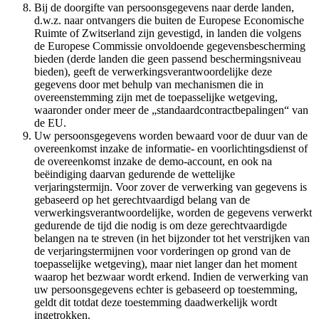
Bij de doorgifte van persoonsgegevens naar derde landen,
d.w.z. naar ontvangers die buiten de Europese Economische
Ruimte of Zwitserland zijn gevestigd, in landen die volgens
de Europese Commissie onvoldoende gegevensbescherming
bieden (derde landen die geen passend beschermingsniveau
bieden), geeft de verwerkingsverantwoordelijke deze
gegevens door met behulp van mechanismen die in
overeenstemming zijn met de toepasselijke wetgeving,
waaronder onder meer de „standaardcontractbepalingen“ van
de EU.
Uw persoonsgegevens worden bewaard voor de duur van de
overeenkomst inzake de informatie- en voorlichtingsdienst of
de overeenkomst inzake de demo-account, en ook na
beëindiging daarvan gedurende de wettelijke
verjaringstermijn. Voor zover de verwerking van gegevens is
gebaseerd op het gerechtvaardigd belang van de
verwerkingsverantwoordelijke, worden de gegevens verwerkt
gedurende de tijd die nodig is om deze gerechtvaardigde
belangen na te streven (in het bijzonder tot het verstrijken van
de verjaringstermijnen voor vorderingen op grond van de
toepasselijke wetgeving), maar niet langer dan het moment
waarop het bezwaar wordt erkend. Indien de verwerking van
uw persoonsgegevens echter is gebaseerd op toestemming,
geldt dit totdat deze toestemming daadwerkelijk wordt
ingetrokken.