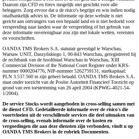
Daarom zijn CFD en forex mogelijk niet geschikt voor alle
beleggers. Zorg ervoor dat u de risico's begrijpt en win indien nodig
onafhankelijk advies in. De informatie op deze website is niet
gericht aan ontvangers van een bepaald land en is niet bedoeld voor
verspreiding naar landen waar de verspreiding of het gebruik van
deze informatie onverenigbaar zou zijn met lokale wetten, vereisten
en voorschriften.
OANDA TMS Brokers S.A. statutair gevestigd te Warschau,
Warsaw UNIT, Daszyńskiego 1, 00-843 Warschau, geregistreerd bij
de rechtbank van de hoofdstad Warschau in Warschau, XIII
Commercial Division of the National Court Register onder KRS-
nummer 0000204776, NIP-nummer 5262759131, startkapitaal:
PLN 3.537.560 in zijn geheel betaald. OANDA TMS Brokers S.A.
staat onder toezicht van de Poolse Autoriteit Financieel Toezicht op
grond van een toestemming van 26 april 2004 (KPWiG-4021-54-
1/2004).
De service Stocks wordt aangeboden in cross-selling samen met
de dienst CFD. Gedetailleerde informatie over de risico's die
voortvloeien uit de verschillende services die deel uitmaken van
de cross-selling, evenals informatie over de kosten en
vergoedingen die aan deze diensten zijn verbonden, vindt u op
OANDA TMS Brokers in de rubriek Documenten.