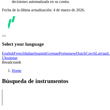
decisiones automatizada en su contra.
Fecha de la última actualización: 4 de marzo de 2026.
Select your language
English
French
Italian
Spanish
German
Portuguese
Dutch
Czech
Latvian
L
Ukrainian
Breadcrumb
Home
Búsqueda de instrumentos