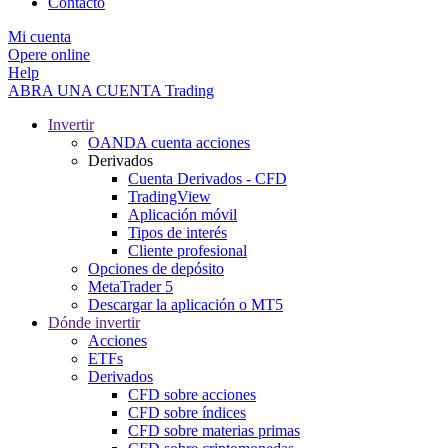
Contacto
Mi cuenta
Opere online
Help
ABRA UNA CUENTA
Trading
Invertir
OANDA cuenta acciones
Derivados
Cuenta Derivados - CFD
TradingView
Aplicación móvil
Tipos de interés
Cliente profesional
Opciones de depósito
MetaTrader 5
Descargar la aplicación o MT5
Dónde invertir
Acciones
ETFs
Derivados
CFD sobre acciones
CFD sobre índices
CFD sobre materias primas