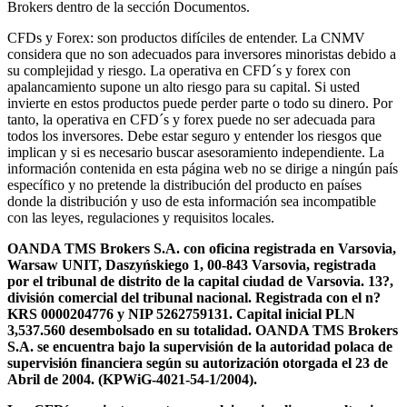
Brokers dentro de la sección Documentos.
CFDs y Forex: son productos difíciles de entender. La CNMV
considera que no son adecuados para inversores minoristas debido a
su complejidad y riesgo. La operativa en CFD´s y forex con
apalancamiento supone un alto riesgo para su capital. Si usted
invierte en estos productos puede perder parte o todo su dinero. Por
tanto, la operativa en CFD´s y forex puede no ser adecuada para
todos los inversores. Debe estar seguro y entender los riesgos que
implican y si es necesario buscar asesoramiento independiente. La
información contenida en esta página web no se dirige a ningún país
específico y no pretende la distribución del producto en países
donde la distribución y uso de esta información sea incompatible
con las leyes, regulaciones y requisitos locales.
OANDA TMS Brokers S.A. con oficina registrada en Varsovia,
Warsaw UNIT, Daszyńskiego 1, 00-843 Varsovia, registrada
por el tribunal de distrito de la capital ciudad de Varsovia. 13?,
división comercial del tribunal nacional. Registrada con el n?
KRS 0000204776 y NIP 5262759131. Capital inicial PLN
3,537.560 desembolsado en su totalidad. OANDA TMS Brokers
S.A. se encuentra bajo la supervisión de la autoridad polaca de
supervisión financiera según su autorización otorgada el 23 de
Abril de 2004. (KPWiG-4021-54-1/2004).