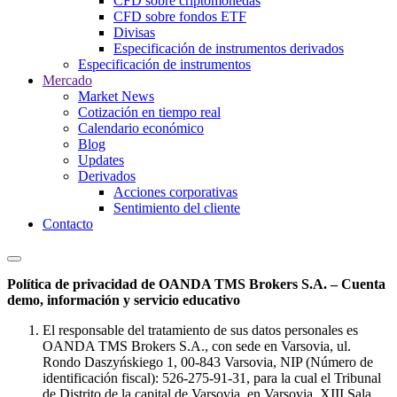
CFD sobre criptomonedas
CFD sobre fondos ETF
Divisas
Especificación de instrumentos derivados
Especificación de instrumentos
Mercado
Market News
Cotización en tiempo real
Calendario económico
Blog
Updates
Derivados
Acciones corporativas
Sentimiento del cliente
Contacto
Política de privacidad de OANDA TMS Brokers S.A. – Cuenta
demo, información y servicio educativo
El responsable del tratamiento de sus datos personales es
OANDA TMS Brokers S.A., con sede en Varsovia, ul.
Rondo Daszyńskiego 1, 00-843 Varsovia, NIP (Número de
identificación fiscal): 526-275-91-31, para la cual el Tribunal
de Distrito de la capital de Varsovia, en Varsovia, XIII Sala