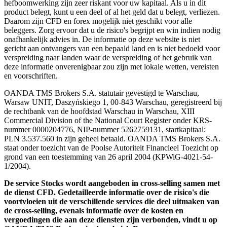
hefboomwerking zijn zeer riskant voor uw kapitaal. Als u in dit
product belegt, kunt u een deel of al het geld dat u belegt, verliezen.
Daarom zijn CFD en forex mogelijk niet geschikt voor alle
beleggers. Zorg ervoor dat u de risico's begrijpt en win indien nodig
onafhankelijk advies in. De informatie op deze website is niet
gericht aan ontvangers van een bepaald land en is niet bedoeld voor
verspreiding naar landen waar de verspreiding of het gebruik van
deze informatie onverenigbaar zou zijn met lokale wetten, vereisten
en voorschriften.
OANDA TMS Brokers S.A. statutair gevestigd te Warschau,
Warsaw UNIT, Daszyńskiego 1, 00-843 Warschau, geregistreerd bij
de rechtbank van de hoofdstad Warschau in Warschau, XIII
Commercial Division of the National Court Register onder KRS-
nummer 0000204776, NIP-nummer 5262759131, startkapitaal:
PLN 3.537.560 in zijn geheel betaald. OANDA TMS Brokers S.A.
staat onder toezicht van de Poolse Autoriteit Financieel Toezicht op
grond van een toestemming van 26 april 2004 (KPWiG-4021-54-
1/2004).
De service Stocks wordt aangeboden in cross-selling samen met
de dienst CFD. Gedetailleerde informatie over de risico's die
voortvloeien uit de verschillende services die deel uitmaken van
de cross-selling, evenals informatie over de kosten en
vergoedingen die aan deze diensten zijn verbonden, vindt u op