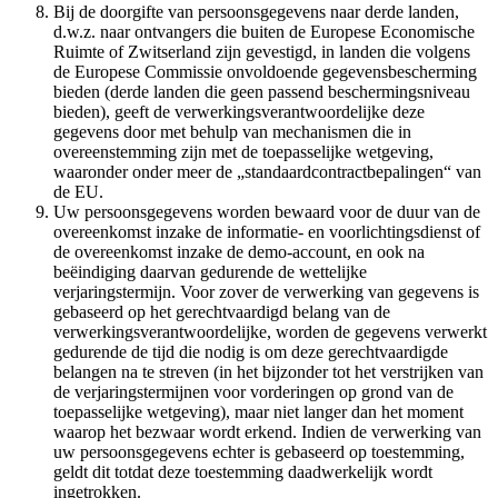
Bij de doorgifte van persoonsgegevens naar derde landen,
d.w.z. naar ontvangers die buiten de Europese Economische
Ruimte of Zwitserland zijn gevestigd, in landen die volgens
de Europese Commissie onvoldoende gegevensbescherming
bieden (derde landen die geen passend beschermingsniveau
bieden), geeft de verwerkingsverantwoordelijke deze
gegevens door met behulp van mechanismen die in
overeenstemming zijn met de toepasselijke wetgeving,
waaronder onder meer de „standaardcontractbepalingen“ van
de EU.
Uw persoonsgegevens worden bewaard voor de duur van de
overeenkomst inzake de informatie- en voorlichtingsdienst of
de overeenkomst inzake de demo-account, en ook na
beëindiging daarvan gedurende de wettelijke
verjaringstermijn. Voor zover de verwerking van gegevens is
gebaseerd op het gerechtvaardigd belang van de
verwerkingsverantwoordelijke, worden de gegevens verwerkt
gedurende de tijd die nodig is om deze gerechtvaardigde
belangen na te streven (in het bijzonder tot het verstrijken van
de verjaringstermijnen voor vorderingen op grond van de
toepasselijke wetgeving), maar niet langer dan het moment
waarop het bezwaar wordt erkend. Indien de verwerking van
uw persoonsgegevens echter is gebaseerd op toestemming,
geldt dit totdat deze toestemming daadwerkelijk wordt
ingetrokken.