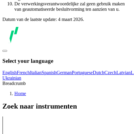
De verwerkingsverantwoordelijke zal geen gebruik maken
van geautomatiseerde besluitvorming ten aanzien van u.
Datum van de laatste update: 4 maart 2026.
Select your language
English
French
Italian
Spanish
German
Portuguese
Dutch
Czech
Latvian
L
Ukrainian
Breadcrumb
Home
Zoek naar instrumenten