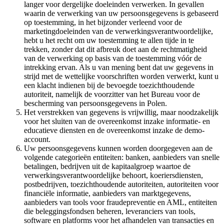
langer voor dergelijke doeleinden verwerken. In gevallen
waarin de verwerking van uw persoonsgegevens is gebaseerd
op toestemming, in het bijzonder verleend voor de
marketingdoeleinden van de verwerkingsverantwoordelijke,
hebt u het recht om uw toestemming te allen tijde in te
trekken, zonder dat dit afbreuk doet aan de rechtmatigheid
van de verwerking op basis van de toestemming vóór de
intrekking ervan. Als u van mening bent dat uw gegevens in
strijd met de wettelijke voorschriften worden verwerkt, kunt u
een klacht indienen bij de bevoegde toezichthoudende
autoriteit, namelijk de voorzitter van het Bureau voor de
bescherming van persoonsgegevens in Polen.
Het verstrekken van gegevens is vrijwillig, maar noodzakelijk
voor het sluiten van de overeenkomst inzake informatie- en
educatieve diensten en de overeenkomst inzake de demo-
account.
Uw persoonsgegevens kunnen worden doorgegeven aan de
volgende categorieën entiteiten: banken, aanbieders van snelle
betalingen, bedrijven uit de kapitaalgroep waartoe de
verwerkingsverantwoordelijke behoort, koeriersdiensten,
postbedrijven, toezichthoudende autoriteiten, autoriteiten voor
financiële informatie, aanbieders van marktgegevens,
aanbieders van tools voor fraudepreventie en AML, entiteiten
die beleggingsfondsen beheren, leveranciers van tools,
software en platforms voor het afhandelen van transacties en