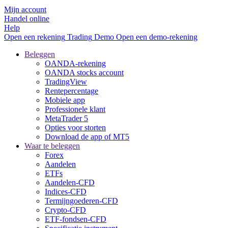
Mijn account
Handel online
Help
Open een rekening
Trading
Demo
Open een demo-rekening
Beleggen
OANDA-rekening
OANDA stocks account
TradingView
Rentepercentage
Mobiele app
Professionele klant
MetaTrader 5
Opties voor storten
Download de app of MT5
Waar te beleggen
Forex
Aandelen
ETFs
Aandelen-CFD
Indices-CFD
Termijngoederen-CFD
Crypto-CFD
ETF-fondsen-CFD