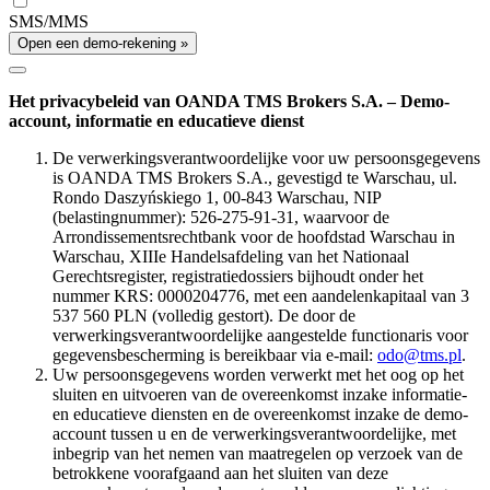
SMS/MMS
Open een demo-rekening »
Het privacybeleid van OANDA TMS Brokers S.A. – Demo-
account, informatie en educatieve dienst
De verwerkingsverantwoordelijke voor uw persoonsgegevens
is OANDA TMS Brokers S.A., gevestigd te Warschau, ul.
Rondo Daszyńskiego 1, 00-843 Warschau, NIP
(belastingnummer): 526-275-91-31, waarvoor de
Arrondissementsrechtbank voor de hoofdstad Warschau in
Warschau, XIIIe Handelsafdeling van het Nationaal
Gerechtsregister, registratiedossiers bijhoudt onder het
nummer KRS: 0000204776, met een aandelenkapitaal van 3
537 560 PLN (volledig gestort). De door de
verwerkingsverantwoordelijke aangestelde functionaris voor
gegevensbescherming is bereikbaar via e-mail:
odo@tms.pl
.
Uw persoonsgegevens worden verwerkt met het oog op het
sluiten en uitvoeren van de overeenkomst inzake informatie-
en educatieve diensten en de overeenkomst inzake de demo-
account tussen u en de verwerkingsverantwoordelijke, met
inbegrip van het nemen van maatregelen op verzoek van de
betrokkene voorafgaand aan het sluiten van deze