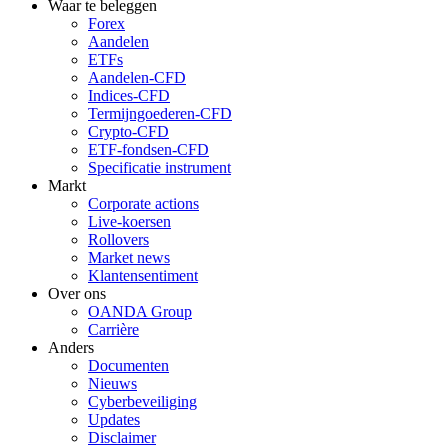
Waar te beleggen
Forex
Aandelen
ETFs
Aandelen-CFD
Indices-CFD
Termijngoederen-CFD
Crypto-CFD
ETF-fondsen-CFD
Specificatie instrument
Markt
Corporate actions
Live-koersen
Rollovers
Market news
Klantensentiment
Over ons
OANDA Group
Carrière
Anders
Documenten
Nieuws
Cyberbeveiliging
Updates
Disclaimer