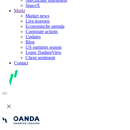
Specificatie instrument
SpaceX
Markt
Market news
Live-koersen
Economische agenda
Corporate actions
Updates
Blog
US earnings season
Learn TradingView
Client sentiment
Contact