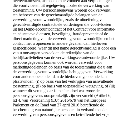
overeenkomsten, alsmede om te voldoen aan verplichtingen
die voortvloeien uit regelgeving inzake de verwerking van
toestemming. Uw persoonsgegevens worden ook verwerkt
ten behoeve van de gerechtvaardigde belangen van de
verwerkingsverantwoordelijke, zoals de uitoefening van
gerechtvaardigde contractuele vorderingen die voortvloeien
uit het Demo-accountcontract of het Contract voor informatie-
en educatieve diensten, beveiliging, fraudepreventie of de
direct marketing van de verwerkingsverantwoordelijke en het
contact met u opnemen in andere gevallen dan hierboven
gespecificeerd, waar dit met name gerechtvaardigd is door een
van u ontvangen verzoek en de reikwijdte van de
bedrijfsactiviteiten van de verwerkingsverantwoordelijke. Uw
persoonsgegevens kunnen ook worden verwerkt voor
marketingdoeleinden op basis van de toestemming die u aan
de verwerkingsverantwoordelijke hebt gegeven. Verwerking
voor andere doeleinden dan de hierboven genoemde kan
plaatsvinden: (i) op basis van het verkrijgen van aanvullende
toestemming, (ii) op basis van toepasselijke wetgeving, of (iii)
wanneer dit verenigbaar is met het doel waarvoor de
persoonsgegevens oorspronkelijk zijn verzameld (Artikel 6,
lid 4, van Verordening (EU) 2016/679 van het Europees
Parlement en de Raad van 27 april 2016 betreffende de
bescherming van natuurlijke personen in verband met de
verwerking van persoonsgegevens en betreffende het vrije