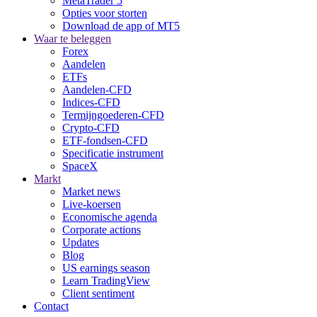
MetaTrader 5
Opties voor storten
Download de app of MT5
Waar te beleggen
Forex
Aandelen
ETFs
Aandelen-CFD
Indices-CFD
Termijngoederen-CFD
Crypto-CFD
ETF-fondsen-CFD
Specificatie instrument
SpaceX
Markt
Market news
Live-koersen
Economische agenda
Corporate actions
Updates
Blog
US earnings season
Learn TradingView
Client sentiment
Contact