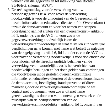
verkeer van die gegevens en tot intrekking van Richtlijn
95/46/EG, (hierna: ‘AVG’).
De rechtsgrondslag voor de verwerking van uw
persoonsgegevens is: a. voor zover de verwerking
noodzakelijk is voor de uitvoering van de Overeenkomst
inzake informatie- en educatieve diensten of de Overeenkomst
inzake de demo-account en voor het nemen van stappen
voorafgaand aan het sluiten van een overeenkomst – artikel 6,
lid 1, onder b), van de AVG; b. voor zover de
gegevensverwerking noodzakelijk is om de
verwerkingsverantwoordelijke in staat te stellen zijn wettelijke
verplichtingen na te komen, met name wat betreft de naleving
van de regelgeving – artikel 6, lid 1, onder c, van de AVG; c.
voor zover de verwerking noodzakelijk is voor doeleinden die
voortvloeien uit de gerechtvaardigde belangen van de
verwerkingsverantwoordelijke, zoals het verrichten van
noodzakelijke betalingen en het doen gelden van vorderingen
die voortvloeien uit de gesloten overeenkomst inzake
informatie- en educatieve diensten of de overeenkomst inzake
de demo-account, beveiliging, fraudepreventie of direct
marketing door de verwerkingsverantwoordelijke of het
contact met u opnemen, voor zover dit met name
gerechtvaardigd is door een van u ontvangen verzoek en de
reikwijdte van de bedrijfsactiviteiten van de
verwerkingsverantwoordelijke – artikel 6, lid 1, onder f, van