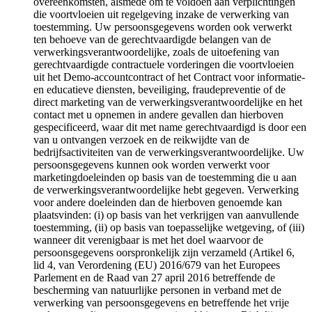
overeenkomsten, alsmede om te voldoen aan verplichtingen
die voortvloeien uit regelgeving inzake de verwerking van
toestemming. Uw persoonsgegevens worden ook verwerkt
ten behoeve van de gerechtvaardigde belangen van de
verwerkingsverantwoordelijke, zoals de uitoefening van
gerechtvaardigde contractuele vorderingen die voortvloeien
uit het Demo-accountcontract of het Contract voor informatie-
en educatieve diensten, beveiliging, fraudepreventie of de
direct marketing van de verwerkingsverantwoordelijke en het
contact met u opnemen in andere gevallen dan hierboven
gespecificeerd, waar dit met name gerechtvaardigd is door een
van u ontvangen verzoek en de reikwijdte van de
bedrijfsactiviteiten van de verwerkingsverantwoordelijke. Uw
persoonsgegevens kunnen ook worden verwerkt voor
marketingdoeleinden op basis van de toestemming die u aan
de verwerkingsverantwoordelijke hebt gegeven. Verwerking
voor andere doeleinden dan de hierboven genoemde kan
plaatsvinden: (i) op basis van het verkrijgen van aanvullende
toestemming, (ii) op basis van toepasselijke wetgeving, of (iii)
wanneer dit verenigbaar is met het doel waarvoor de
persoonsgegevens oorspronkelijk zijn verzameld (Artikel 6,
lid 4, van Verordening (EU) 2016/679 van het Europees
Parlement en de Raad van 27 april 2016 betreffende de
bescherming van natuurlijke personen in verband met de
verwerking van persoonsgegevens en betreffende het vrije