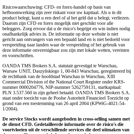
Risicowaarschuwing: CFD- en forex-handel op basis van
hefboomwerking zijn zeer riskant voor uw kapitaal. Als u in dit
product belegt, kunt u een deel of al het geld dat u belegt, verliezen.
Daarom zijn CFD en forex mogelijk niet geschikt voor alle
beleggers. Zorg ervoor dat u de risico's begrijpt en win indien nodig
onafhankelijk advies in. De informatie op deze website is niet
gericht aan ontvangers van een bepaald land en is niet bedoeld voor
verspreiding naar landen waar de verspreiding of het gebruik van
deze informatie onverenigbaar zou zijn met lokale wetten, vereisten
en voorschriften.
OANDA TMS Brokers S.A. statutair gevestigd te Warschau,
Warsaw UNIT, Daszyńskiego 1, 00-843 Warschau, geregistreerd bij
de rechtbank van de hoofdstad Warschau in Warschau, XIII
Commercial Division of the National Court Register onder KRS-
nummer 0000204776, NIP-nummer 5262759131, startkapitaal:
PLN 3.537.560 in zijn geheel betaald. OANDA TMS Brokers S.A.
staat onder toezicht van de Poolse Autoriteit Financieel Toezicht op
grond van een toestemming van 26 april 2004 (KPWiG-4021-54-
1/2004).
De service Stocks wordt aangeboden in cross-selling samen met
de dienst CFD. Gedetailleerde informatie over de risico's die
voortvloeien uit de verschillende services die deel uitmaken van