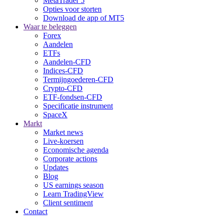
MetaTrader 5
Opties voor storten
Download de app of MT5
Waar te beleggen
Forex
Aandelen
ETFs
Aandelen-CFD
Indices-CFD
Termijngoederen-CFD
Crypto-CFD
ETF-fondsen-CFD
Specificatie instrument
SpaceX
Markt
Market news
Live-koersen
Economische agenda
Corporate actions
Updates
Blog
US earnings season
Learn TradingView
Client sentiment
Contact