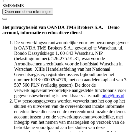
SMS/MMS
Open een demo-rekening »
Het privacybeleid van OANDA TMS Brokers S.A. – Demo-
account, informatie en educatieve dienst
De verwerkingsverantwoordelijke voor uw persoonsgegevens
is OANDA TMS Brokers S.A., gevestigd te Warschau, ul.
Rondo Daszyńskiego 1, 00-843 Warschau, NIP
(belastingnummer): 526-275-91-31, waarvoor de
Arrondissementsrechtbank voor de hoofdstad Warschau in
Warschau, XIIIe Handelsafdeling van het Nationaal
Gerechtsregister, registratiedossiers bijhoudt onder het
nummer KRS: 0000204776, met een aandelenkapitaal van 3
537 560 PLN (volledig gestort). De door de
verwerkingsverantwoordelijke aangestelde functionaris voor
gegevensbescherming is bereikbaar via e-mail:
odo@tms.pl
.
Uw persoonsgegevens worden verwerkt met het oog op het
sluiten en uitvoeren van de overeenkomst inzake informatie-
en educatieve diensten en de overeenkomst inzake de demo-
account tussen u en de verwerkingsverantwoordelijke, met
inbegrip van het nemen van maatregelen op verzoek van de
betrokkene voorafgaand aan het sluiten van deze