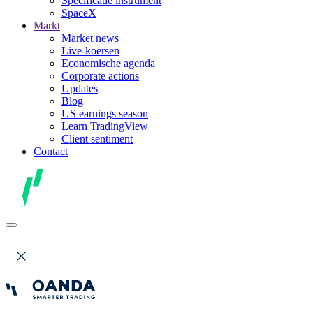
Specificatie instrument
SpaceX
Markt
Market news
Live-koersen
Economische agenda
Corporate actions
Updates
Blog
US earnings season
Learn TradingView
Client sentiment
Contact