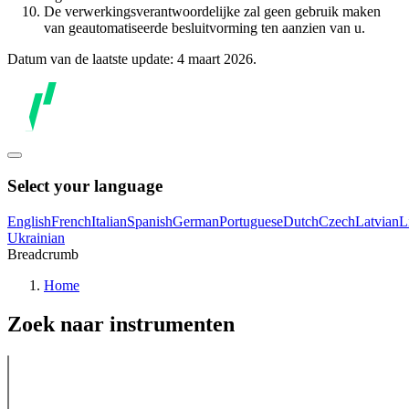
De verwerkingsverantwoordelijke zal geen gebruik maken
van geautomatiseerde besluitvorming ten aanzien van u.
Datum van de laatste update: 4 maart 2026.
Select your language
English
French
Italian
Spanish
German
Portuguese
Dutch
Czech
Latvian
L
Ukrainian
Breadcrumb
Home
Zoek naar instrumenten