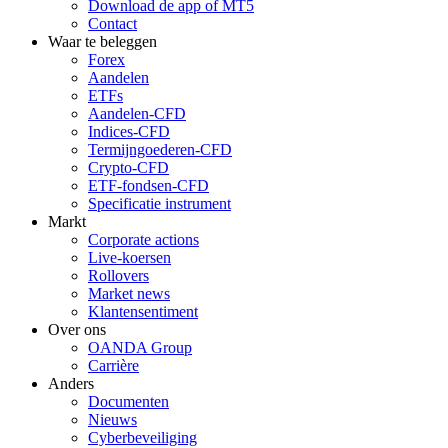
Download de app of MT5
Contact
Waar te beleggen
Forex
Aandelen
ETFs
Aandelen-CFD
Indices-CFD
Termijngoederen-CFD
Crypto-CFD
ETF-fondsen-CFD
Specificatie instrument
Markt
Corporate actions
Live-koersen
Rollovers
Market news
Klantensentiment
Over ons
OANDA Group
Carrière
Anders
Documenten
Nieuws
Cyberbeveiliging