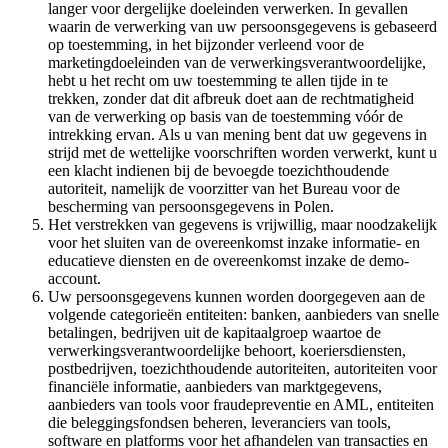
langer voor dergelijke doeleinden verwerken. In gevallen
waarin de verwerking van uw persoonsgegevens is gebaseerd
op toestemming, in het bijzonder verleend voor de
marketingdoeleinden van de verwerkingsverantwoordelijke,
hebt u het recht om uw toestemming te allen tijde in te
trekken, zonder dat dit afbreuk doet aan de rechtmatigheid
van de verwerking op basis van de toestemming vóór de
intrekking ervan. Als u van mening bent dat uw gegevens in
strijd met de wettelijke voorschriften worden verwerkt, kunt u
een klacht indienen bij de bevoegde toezichthoudende
autoriteit, namelijk de voorzitter van het Bureau voor de
bescherming van persoonsgegevens in Polen.
Het verstrekken van gegevens is vrijwillig, maar noodzakelijk
voor het sluiten van de overeenkomst inzake informatie- en
educatieve diensten en de overeenkomst inzake de demo-
account.
Uw persoonsgegevens kunnen worden doorgegeven aan de
volgende categorieën entiteiten: banken, aanbieders van snelle
betalingen, bedrijven uit de kapitaalgroep waartoe de
verwerkingsverantwoordelijke behoort, koeriersdiensten,
postbedrijven, toezichthoudende autoriteiten, autoriteiten voor
financiële informatie, aanbieders van marktgegevens,
aanbieders van tools voor fraudepreventie en AML, entiteiten
die beleggingsfondsen beheren, leveranciers van tools,
software en platforms voor het afhandelen van transacties en