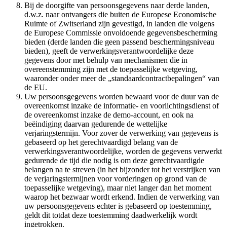
Bij de doorgifte van persoonsgegevens naar derde landen,
d.w.z. naar ontvangers die buiten de Europese Economische
Ruimte of Zwitserland zijn gevestigd, in landen die volgens
de Europese Commissie onvoldoende gegevensbescherming
bieden (derde landen die geen passend beschermingsniveau
bieden), geeft de verwerkingsverantwoordelijke deze
gegevens door met behulp van mechanismen die in
overeenstemming zijn met de toepasselijke wetgeving,
waaronder onder meer de „standaardcontractbepalingen“ van
de EU.
Uw persoonsgegevens worden bewaard voor de duur van de
overeenkomst inzake de informatie- en voorlichtingsdienst of
de overeenkomst inzake de demo-account, en ook na
beëindiging daarvan gedurende de wettelijke
verjaringstermijn. Voor zover de verwerking van gegevens is
gebaseerd op het gerechtvaardigd belang van de
verwerkingsverantwoordelijke, worden de gegevens verwerkt
gedurende de tijd die nodig is om deze gerechtvaardigde
belangen na te streven (in het bijzonder tot het verstrijken van
de verjaringstermijnen voor vorderingen op grond van de
toepasselijke wetgeving), maar niet langer dan het moment
waarop het bezwaar wordt erkend. Indien de verwerking van
uw persoonsgegevens echter is gebaseerd op toestemming,
geldt dit totdat deze toestemming daadwerkelijk wordt
ingetrokken.