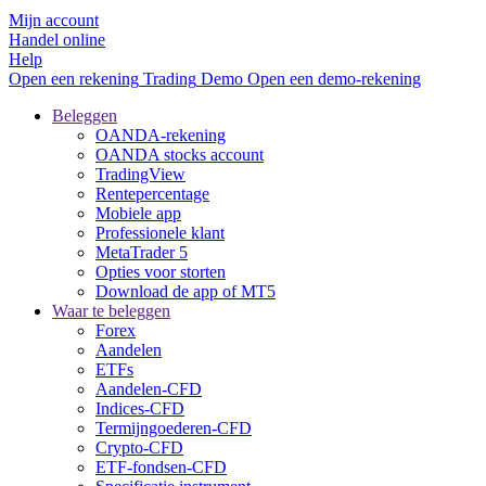
Mijn account
Handel online
Help
Open een rekening
Trading
Demo
Open een demo-rekening
Beleggen
OANDA-rekening
OANDA stocks account
TradingView
Rentepercentage
Mobiele app
Professionele klant
MetaTrader 5
Opties voor storten
Download de app of MT5
Waar te beleggen
Forex
Aandelen
ETFs
Aandelen-CFD
Indices-CFD
Termijngoederen-CFD
Crypto-CFD
ETF-fondsen-CFD