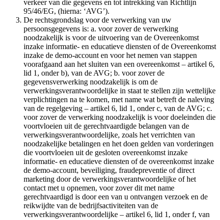
verkeer van die gegevens en tot intrekking van Richtlijn
95/46/EG, (hierna: ‘AVG’).
De rechtsgrondslag voor de verwerking van uw
persoonsgegevens is: a. voor zover de verwerking
noodzakelijk is voor de uitvoering van de Overeenkomst
inzake informatie- en educatieve diensten of de Overeenkomst
inzake de demo-account en voor het nemen van stappen
voorafgaand aan het sluiten van een overeenkomst – artikel 6,
lid 1, onder b), van de AVG; b. voor zover de
gegevensverwerking noodzakelijk is om de
verwerkingsverantwoordelijke in staat te stellen zijn wettelijke
verplichtingen na te komen, met name wat betreft de naleving
van de regelgeving – artikel 6, lid 1, onder c, van de AVG; c.
voor zover de verwerking noodzakelijk is voor doeleinden die
voortvloeien uit de gerechtvaardigde belangen van de
verwerkingsverantwoordelijke, zoals het verrichten van
noodzakelijke betalingen en het doen gelden van vorderingen
die voortvloeien uit de gesloten overeenkomst inzake
informatie- en educatieve diensten of de overeenkomst inzake
de demo-account, beveiliging, fraudepreventie of direct
marketing door de verwerkingsverantwoordelijke of het
contact met u opnemen, voor zover dit met name
gerechtvaardigd is door een van u ontvangen verzoek en de
reikwijdte van de bedrijfsactiviteiten van de
verwerkingsverantwoordelijke – artikel 6, lid 1, onder f, van