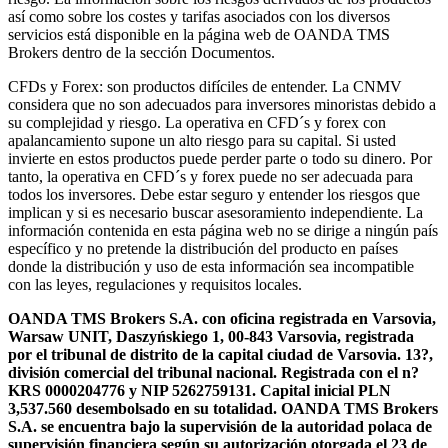
así como sobre los costes y tarifas asociados con los diversos
servicios está disponible en la página web de OANDA TMS
Brokers dentro de la sección Documentos.
CFDs y Forex: son productos difíciles de entender. La CNMV
considera que no son adecuados para inversores minoristas debido a
su complejidad y riesgo. La operativa en CFD´s y forex con
apalancamiento supone un alto riesgo para su capital. Si usted
invierte en estos productos puede perder parte o todo su dinero. Por
tanto, la operativa en CFD´s y forex puede no ser adecuada para
todos los inversores. Debe estar seguro y entender los riesgos que
implican y si es necesario buscar asesoramiento independiente. La
información contenida en esta página web no se dirige a ningún país
específico y no pretende la distribución del producto en países
donde la distribución y uso de esta información sea incompatible
con las leyes, regulaciones y requisitos locales.
OANDA TMS Brokers S.A. con oficina registrada en Varsovia,
Warsaw UNIT, Daszyńskiego 1, 00-843 Varsovia, registrada
por el tribunal de distrito de la capital ciudad de Varsovia. 13?,
división comercial del tribunal nacional. Registrada con el n?
KRS 0000204776 y NIP 5262759131. Capital inicial PLN
3,537.560 desembolsado en su totalidad. OANDA TMS Brokers
S.A. se encuentra bajo la supervisión de la autoridad polaca de
supervisión financiera según su autorización otorgada el 23 de