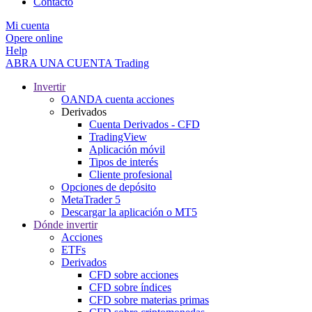
Contacto
Mi cuenta
Opere online
Help
ABRA UNA CUENTA
Trading
Invertir
OANDA cuenta acciones
Derivados
Cuenta Derivados - CFD
TradingView
Aplicación móvil
Tipos de interés
Cliente profesional
Opciones de depósito
MetaTrader 5
Descargar la aplicación o MT5
Dónde invertir
Acciones
ETFs
Derivados
CFD sobre acciones
CFD sobre índices
CFD sobre materias primas