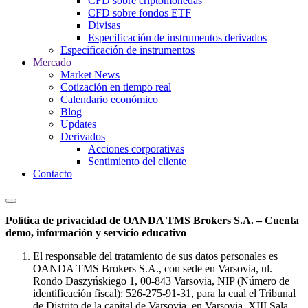
CFD sobre criptomonedas
CFD sobre fondos ETF
Divisas
Especificación de instrumentos derivados
Especificación de instrumentos
Mercado
Market News
Cotización en tiempo real
Calendario económico
Blog
Updates
Derivados
Acciones corporativas
Sentimiento del cliente
Contacto
Política de privacidad de OANDA TMS Brokers S.A. – Cuenta
demo, información y servicio educativo
El responsable del tratamiento de sus datos personales es
OANDA TMS Brokers S.A., con sede en Varsovia, ul.
Rondo Daszyńskiego 1, 00-843 Varsovia, NIP (Número de
identificación fiscal): 526-275-91-31, para la cual el Tribunal
de Distrito de la capital de Varsovia, en Varsovia, XIII Sala