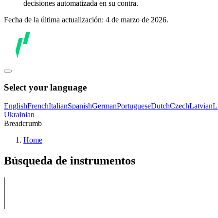
decisiones automatizada en su contra.
Fecha de la última actualización: 4 de marzo de 2026.
Select your language
English
French
Italian
Spanish
German
Portuguese
Dutch
Czech
Latvian
L
Ukrainian
Breadcrumb
Home
Búsqueda de instrumentos