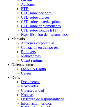
Divisas
Acciones
ETFs
CFD sobre acciones
CFD sobre índices
CFD sobre materias primas
CFD sobre criptomonedas
CFD sobre fondos ETF
Especificación de instrumentos
Mercado
Acciones corporativas
Cotización en tiempo real
Rollovers
Market news
Client sentiment
Quiénes somos
OANDA Group
Career
Otros
Documentos
Novedades
Ciberseguridad
Noticias
Descargo de responsabilidad
Información jurídica